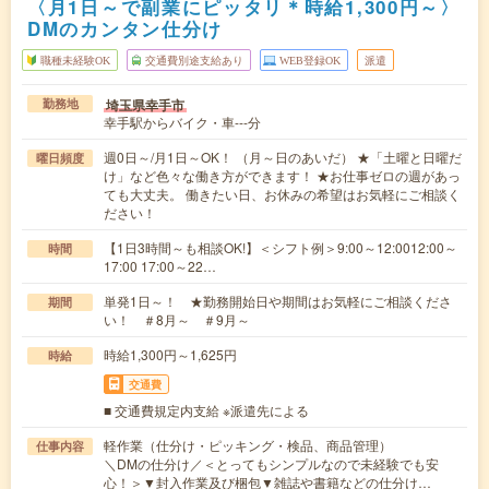
〈月1日～で副業にピッタリ＊時給1,300円～〉
DMのカンタン仕分け
職種未経験OK
交通費別途支給あり
WEB登録OK
派遣
埼玉県幸手市
勤務地
幸手駅からバイク・車---分
週0日～/月1日～OK！ （月～日のあいだ） ★「土曜と日曜だ
曜日頻度
け」など色々な働き方ができます！ ★お仕事ゼロの週があっ
ても大丈夫。 働きたい日、お休みの希望はお気軽にご相談く
ださい！
【1日3時間～も相談OK!】＜シフト例＞9:00～12:0012:00～
時間
17:00 17:00～22…
単発1日～！ ★勤務開始日や期間はお気軽にご相談くださ
期間
い！ ＃8月～ ＃9月～
時給1,300円～1,625円
時給
交通費
■ 交通費規定内支給 ※派遣先による
軽作業（仕分け・ピッキング・検品、商品管理）
仕事内容
＼DMの仕分け／＜とってもシンプルなので未経験でも安
心！＞▼封入作業及び梱包▼雑誌や書籍などの仕分け…