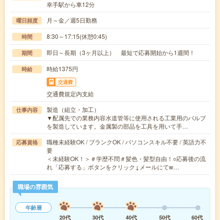
幸手駅から車12分
月～金／週5日勤務
曜日頻度
8:30～17:15(休憩0:45)
時間
即日～長期（3ヶ月以上） 最短で応募開始から1週間！
期間
時給1375円
時給
交通費
交通費規定内支給
製造（組立・加工）
仕事内容
▼配属先での業務内容水道管等に使用される工業用のバルブ
を製造しています。金属製の部品を工具を用いて手…
職種未経験OK / ブランクOK / パソコンスキル不要 / 英語力不
応募資格
要
＜未経験OK！＞＃学歴不問＃髪色・髪型自由！○応募後の流
れ「応募する」ボタンをクリック↓メールにてw…
職場の雰囲気
年齢層
20代
30代
40代
50代
60代