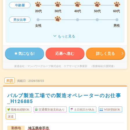
年齢層
20代
30代
40代
50代
60代
男女比率
女性
男性
もっと見る
気になる!
応募へ進む
詳しく見る
派遣会社
マンパワーグループ株式会社 ケアサービス事業部 （医療福祉介護関連）
未読
掲載日
2026/08/03
バルブ製造工場での製造オペレーターのお仕事
_H126885
職種未経験OK
交通費別途支給あり
土日祝日が休み
WEB登録OK
派遣
埼玉県幸手市
勤務地