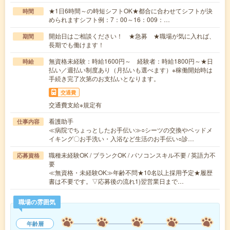
★1日6時間～の時短シフトOK★都合に合わせてシフトが決
時間
められますシフト例：7：00～16：009：…
開始日はご相談ください！ ★急募 ★職場が気に入れば、
期間
長期でも働けます！
無資格未経験：時給1600円～ 経験者：時給1800円～★日
時給
払い／週払い制度あり（月払いも選べます）※稼働開始時は
手続き完了次第のお支払いとなります。
交通費
交通費支給※規定有
看護助手
仕事内容
≪病院でちょっとしたお手伝い≫○シーツの交換やベッドメ
イキング〇お手洗い・入浴など生活のお手伝い○診…
職種未経験OK / ブランクOK / パソコンスキル不要 / 英語力不
応募資格
要
≪無資格・未経験OK≫年齢不問★10名以上採用予定★履歴
書は不要です。▽応募後の流れ1)翌営業日まで…
職場の雰囲気
年齢層