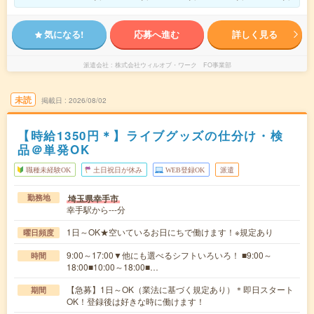
気になる!
応募へ進む
詳しく見る
派遣会社
株式会社ウィルオブ・ワーク FO事業部
未読
掲載日
2026/08/02
【時給1350円＊】ライブグッズの仕分け・検
品＠単発OK
職種未経験OK
土日祝日が休み
WEB登録OK
派遣
埼玉県幸手市
勤務地
幸手駅から---分
1日～OK★空いているお日にちで働けます！※規定あり
曜日頻度
9:00～17:00▼他にも選べるシフトいろいろ！ ■9:00～
時間
18:00■10:00～18:00■…
【急募】1日～OK（業法に基づく規定あり）＊即日スタート
期間
OK！登録後は好きな時に働けます！