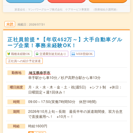
派遣会社
マンパワーグループ株式会社 ケアサービス事業部 （医療福祉介護関連）
未読
掲載日
2026/07/31
正社員前提＊【年収452万～】大手自動車グル
ープ企業！事務未経験OK！
職種未経験OK
交通費別途支給あり
WEB登録OK
正社員への紹介予定派遣
埼玉県幸手市
勤務地
幸手駅から車10分／杉戸高野台駅から車13分
月・火・水・木・金・土・祝(週5日) ※シフト制 ※休日：
曜日頻度
日曜固定＋週1回休み！
09:00～17:50(実働7時間50分 休憩1時間)
時間
2026年10月上旬～長期 最長半年の派遣期間後、双方合意
期間
で直接雇用へ！ ※10月～！
時給1600円
時給