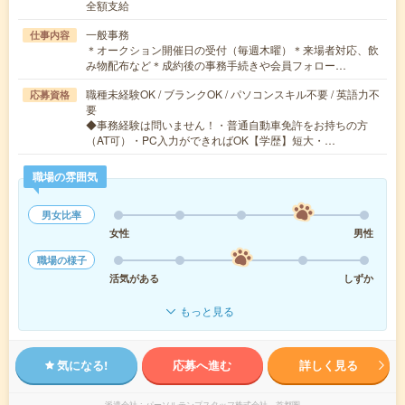
全額支給
一般事務
仕事内容
＊オークション開催日の受付（毎週木曜）＊来場者対応、飲
み物配布など＊成約後の事務手続きや会員フォロー…
職種未経験OK / ブランクOK / パソコンスキル不要 / 英語力不
応募資格
要
◆事務経験は問いません！・普通自動車免許をお持ちの方
（AT可）・PC入力ができればOK【学歴】短大・…
職場の雰囲気
男女比率
女性
男性
職場の様子
活気がある
しずか
もっと見る
気になる!
応募へ進む
詳しく見る
派遣会社
パーソルテンプスタッフ株式会社 首都圏