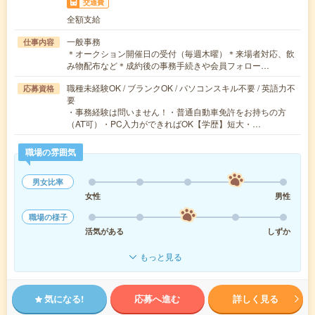
交通費
全額支給
一般事務
仕事内容
＊オークション開催日の受付（毎週木曜）＊来場者対応、飲
み物配布など＊成約後の事務手続きや会員フォロー…
職種未経験OK / ブランクOK / パソコンスキル不要 / 英語力不
応募資格
要
・事務経験は問いません！・普通自動車免許をお持ちの方
（AT可）・PC入力ができればOK【学歴】短大・…
職場の雰囲気
男女比率
女性
男性
職場の様子
活気がある
しずか
もっと見る
気になる!
応募へ進む
詳しく見る