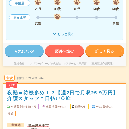
年齢層
20代
30代
40代
50代
60代
男女比率
女性
男性
もっと見る
気になる!
応募へ進む
詳しく見る
派遣会社
マンパワーグループ株式会社 ケアサービス事業部 （医療福祉介護関連）
未読
掲載日
2026/08/04
NEW
夜勤＝待機多め！？【週2日で月収25.9万円】
介護スタッフ＊日払いOK!
交通費別途支給あり
土日祝日が休み
残業なし
WEB登録OK
派遣
埼玉県幸手市
勤務地