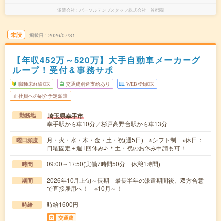
派遣会社
パーソルテンプスタッフ株式会社 首都圏
未読
掲載日
2026/07/31
【年収452万～520万】大手自動車メーカーグ
ループ！受付＆事務サポ
職種未経験OK
交通費別途支給あり
WEB登録OK
正社員への紹介予定派遣
埼玉県幸手市
勤務地
幸手駅から車10分／杉戸高野台駅から車13分
月・火・水・木・金・土・祝(週5日) ※シフト制 ※休日：
曜日頻度
日曜固定＋週1回休み♪ ＊土・祝のお休み申請も可！
09:00～17:50(実働7時間50分 休憩1時間)
時間
2026年10月上旬～長期 最長半年の派遣期間後、双方合意
期間
で直接雇用へ！ ※10月～！
時給1600円
時給
交通費