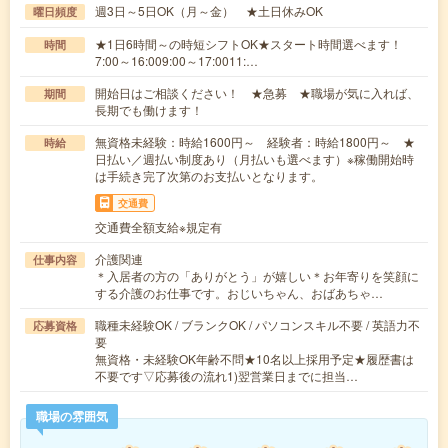
週3日～5日OK（月～金） ★土日休みOK
曜日頻度
★1日6時間～の時短シフトOK★スタート時間選べます！
時間
7:00～16:009:00～17:0011:…
開始日はご相談ください！ ★急募 ★職場が気に入れば、
期間
長期でも働けます！
無資格未経験：時給1600円～ 経験者：時給1800円～ ★
時給
日払い／週払い制度あり（月払いも選べます）※稼働開始時
は手続き完了次第のお支払いとなります。
交通費
交通費全額支給※規定有
介護関連
仕事内容
＊入居者の方の「ありがとう」が嬉しい＊お年寄りを笑顔に
する介護のお仕事です。おじいちゃん、おばあちゃ…
職種未経験OK / ブランクOK / パソコンスキル不要 / 英語力不
応募資格
要
無資格・未経験OK年齢不問★10名以上採用予定★履歴書は
不要です▽応募後の流れ1)翌営業日までに担当…
職場の雰囲気