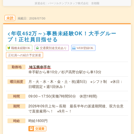
派遣会社
パーソルテンプスタッフ株式会社 首都圏
未読
掲載日
2026/07/30
<年収452万～>事務未経験OK！大手グルー
プ！正社員目指せる
職種未経験OK
交通費別途支給あり
WEB登録OK
正社員への紹介予定派遣
埼玉県幸手市
勤務地
幸手駅から車10分／杉戸高野台駅から車13分
月・火・水・木・金・土・祝(週5日) ※シフト制 ※休日：
曜日頻度
日曜固定＋週1回休み！
09:00～17:50(実働7時間50分 休憩1時間)
時間
2026年09月上旬～長期 最長半年の派遣期間後、双方合意
期間
で直接雇用へ！ ※9月～！
時給1600円
時給
交通費