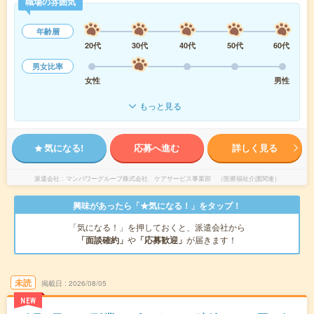
職場の雰囲気
年齢層
20代
30代
40代
50代
60代
男女比率
女性
男性
もっと見る
気になる!
応募へ進む
詳しく見る
派遣会社
マンパワーグループ株式会社 ケアサービス事業部 （医療福祉介護関連）
興味があったら「★気になる！」をタップ！
「気になる！」を押しておくと、派遣会社から
「面談確約」
や
「応募歓迎」
が届きます！
未読
掲載日
2026/08/05
NEW