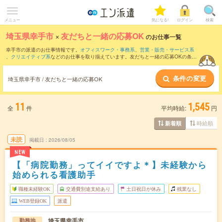
メニュー
気になる!
ログイン
検索
埼玉県幸手市
×
友だちと一緒の応募OK
のお仕事一覧
幸手市の派遣のお仕事情報です。
オフィスワーク・事務系
、
営業・販売・サービス系
、
クリエイティブ系
などのお仕事を取り揃えています。友だちと一緒の応募OKの条件
の他に、
交通費別途支給あり
、
職種未経験OK
、
週4日勤務
などのこだわり条件も取り
揃えています。
条件の変更
埼玉県幸手市 / 友だちと一緒の応募OK
11
1,545
全
件
平均時給:
円
時給順
新着順
未読
掲載日
2026/08/05
NEW
【「病院勤務」ってイイですよ＊】未経験から
始められる看護助手
職種未経験OK
交通費別途支給あり
土日祝日が休み
残業なし
WEB登録OK
派遣
埼玉県幸手市
勤務地