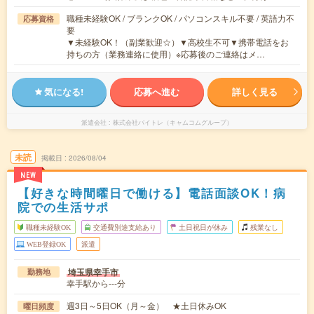
職種未経験OK / ブランクOK / パソコンスキル不要 / 英語力不
応募資格
要
▼未経験OK！（副業歓迎☆）▼高校生不可▼携帯電話をお
持ちの方（業務連絡に使用）※応募後のご連絡はメ…
気になる!
応募へ進む
詳しく見る
派遣会社
株式会社バイトレ（キャムコムグループ）
未読
掲載日
2026/08/04
NEW
【好きな時間曜日で働ける】電話面談OK！病
院での生活サポ
職種未経験OK
交通費別途支給あり
土日祝日が休み
残業なし
WEB登録OK
派遣
埼玉県幸手市
勤務地
幸手駅から---分
週3日～5日OK（月～金） ★土日休みOK
曜日頻度