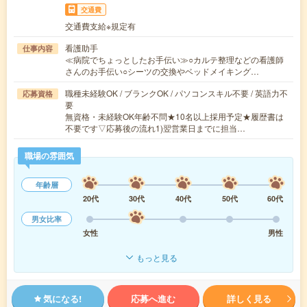
交通費
交通費支給※規定有
看護助手
仕事内容
≪病院でちょっとしたお手伝い≫○カルテ整理などの看護師
さんのお手伝い○シーツの交換やベッドメイキング…
職種未経験OK / ブランクOK / パソコンスキル不要 / 英語力不
応募資格
要
無資格・未経験OK年齢不問★10名以上採用予定★履歴書は
不要です▽応募後の流れ1)翌営業日までに担当…
職場の雰囲気
年齢層
20代
30代
40代
50代
60代
男女比率
女性
男性
もっと見る
気になる!
応募へ進む
詳しく見る