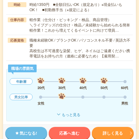
時給1350円 ■全額日払いOK（規定あり）※現金払いも
時給
OK！ ■初勤務手当（※規定による）
軽作業（仕分け・ピッキング・検品、商品管理）
仕事内容
＼ライブグッズの仕分け・検品／未経験から始められる簡単
軽作業！これから増えてくるイベントに向けて増員…
職種未経験OK / ブランクOK / パソコンスキル不要 / 英語力不
応募資格
要
高校生は不可過度な染髪、ヒゲ、ネイルはご遠慮ください携
帯電話をお持ちの方（連絡に必要なため）【雇用契…
職場の雰囲気
年齢層
20代
30代
40代
50代
60代
男女比率
女性
男性
もっと見る
気になる!
応募へ進む
詳しく見る