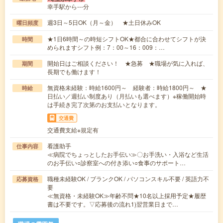
幸手駅から---分
週3日～5日OK（月～金） ★土日休みOK
曜日頻度
★1日6時間～の時短シフトOK★都合に合わせてシフトが決
時間
められますシフト例：7：00～16：009：…
開始日はご相談ください！ ★急募 ★職場が気に入れば、
期間
長期でも働けます！
無資格未経験：時給1600円～ 経験者：時給1800円～ ★
時給
日払い／週払い制度あり（月払いも選べます）※稼働開始時
は手続き完了次第のお支払いとなります。
交通費
交通費支給※規定有
看護助手
仕事内容
≪病院でちょっとしたお手伝い≫〇お手洗い・入浴など生活
のお手伝い○診察室への付き添い○食事のサポート…
職種未経験OK / ブランクOK / パソコンスキル不要 / 英語力不
応募資格
要
≪無資格・未経験OK≫年齢不問★10名以上採用予定★履歴
書は不要です。▽応募後の流れ1)翌営業日まで…