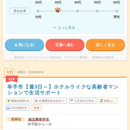
20代
30代
40代
50代
60代
男女比率
女性
男性
もっと見る
気になる!
応募へ進む
詳しく見る
派遣会社
マンパワーグループ株式会社 ケアサービス事業部 （医療福祉介護関連）
未読
掲載日
2026/08/04
NEW
幸手市【週3日～】ホテルライクな高齢者マン
ションで生活サポート
職種未経験OK
交通費別途支給あり
土日祝日が休み
残業なし
WEB登録OK
派遣
埼玉県幸手市
勤務地
幸手駅から---分