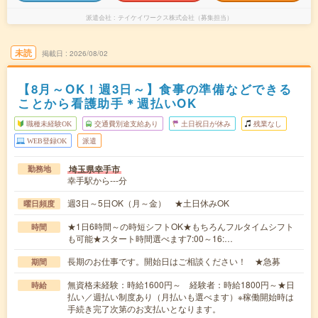
派遣会社
テイケイワークス株式会社（募集担当）
未読
掲載日
2026/08/02
【8月～OK！週3日～】食事の準備などできる
ことから看護助手＊週払いOK
職種未経験OK
交通費別途支給あり
土日祝日が休み
残業なし
WEB登録OK
派遣
埼玉県幸手市
勤務地
幸手駅から---分
週3日～5日OK（月～金） ★土日休みOK
曜日頻度
★1日6時間～の時短シフトOK★もちろんフルタイムシフト
時間
も可能★スタート時間選べます7:00～16:…
長期のお仕事です。開始日はご相談ください！ ★急募
期間
無資格未経験：時給1600円～ 経験者：時給1800円～★日
時給
払い／週払い制度あり（月払いも選べます）※稼働開始時は
手続き完了次第のお支払いとなります。