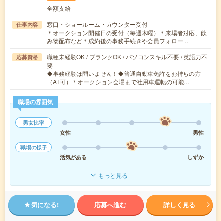
全額支給
窓口・ショールーム・カウンター受付
仕事内容
＊オークション開催日の受付（毎週木曜）＊来場者対応、飲
み物配布など＊成約後の事務手続きや会員フォロー…
職種未経験OK / ブランクOK / パソコンスキル不要 / 英語力不
応募資格
要
◆事務経験は問いません！◆普通自動車免許をお持ちの方
（AT可）＊オークション会場まで社用車運転の可能…
職場の雰囲気
男女比率
女性
男性
職場の様子
活気がある
しずか
もっと見る
気になる!
応募へ進む
詳しく見る