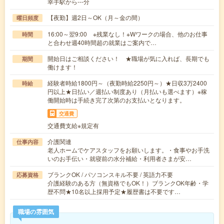
幸手駅から---分
【夜勤】週2日～OK（月～金の間）
曜日頻度
16:00～翌9:00 ※残業なし！※Wワークの場合、他のお仕事
時間
と合わせ週40時間超の就業はご案内で…
開始日はご相談ください！ ★職場が気に入れば、長期でも
期間
働けます！
経験者時給1800円～（夜勤時給2250円～）★日収3万2400
時給
円以上★日払い／週払い制度あり（月払いも選べます）※稼
働開始時は手続き完了次第のお支払いとなります。
交通費
交通費支給※規定有
介護関連
仕事内容
老人ホームでケアスタッフをお願いします。・食事やお手洗
いのお手伝い・就寝前の水分補給・利用者さまが安…
ブランクOK / パソコンスキル不要 / 英語力不要
応募資格
介護経験のある方（無資格でもOK！）ブランクOK年齢・学
歴不問★10名以上採用予定★履歴書は不要です…
職場の雰囲気