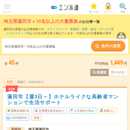
メニュー
気になる!
ログイン
検索
埼玉県蓮田市
×
10名以上の大量募集
のお仕事一覧
蓮田市の派遣のお仕事情報です。
オフィスワーク・事務系
、
営業・販売・サービス系
、
クリエイティブ系
などのお仕事を取り揃えています。10名以上の大量募集の条件の
他に、
交通費別途支給あり
、
職種未経験OK
、
友だちと一緒の応募OK
などのこだわり
条件も取り揃えています。
条件の変更
埼玉県蓮田市 / 10名以上の大量募集
45
1,449
全
件
平均時給:
円
時給順
新着順
未読
掲載日
2026/08/07
NEW
蓮田市【週3日～】ホテルライクな高齢者マン
ションで生活サポート
職種未経験OK
交通費別途支給あり
土日祝日が休み
残業なし
WEB登録OK
派遣
埼玉県蓮田市
勤務地