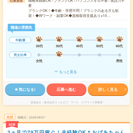
職種未経験OK / ブランクOK / パソコンスキル不要 / 英語力不
応募資格
要
ブランクOK！◆年齢・学歴不問！ブランクのある方も歓
迎！◆Wワーク・副業OK◆資格取得支援あり※10…
職場の雰囲気
年齢層
20代
30代
40代
50代
60代
男女比率
女性
男性
もっと見る
気になる!
応募へ進む
詳しく見る
派遣会社
株式会社ウィルオブ・ワーク ケアワーク事業部
未読
掲載日
2026/08/07
NEW
3ヵ月で79万円稼ぐ！未経験OK＊おばあちゃん