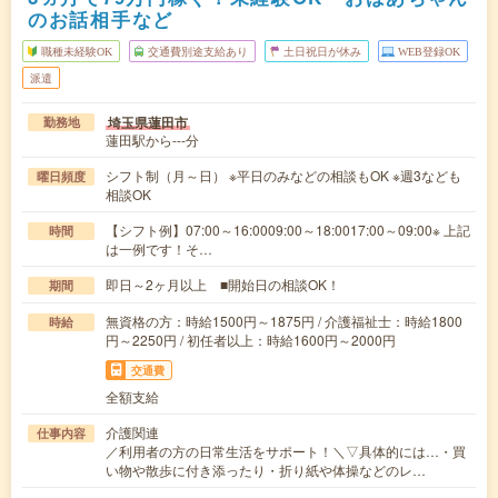
のお話相手など
職種未経験OK
交通費別途支給あり
土日祝日が休み
WEB登録OK
派遣
埼玉県蓮田市
勤務地
蓮田駅から---分
シフト制（月～日） ※平日のみなどの相談もOK ※週3なども
曜日頻度
相談OK
【シフト例】07:00～16:0009:00～18:0017:00～09:00※ 上記
時間
は一例です！そ…
即日～2ヶ月以上 ■開始日の相談OK！
期間
無資格の方：時給1500円～1875円 / 介護福祉士：時給1800
時給
円～2250円 / 初任者以上：時給1600円～2000円
交通費
全額支給
介護関連
仕事内容
／利用者の方の日常生活をサポート！＼▽具体的には…・買
い物や散歩に付き添ったり・折り紙や体操などのレ…