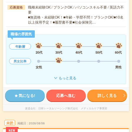
職種未経験OK / ブランクOK / パソコンスキル不要 / 英語力不
応募資格
要
■無資格・未経験OK！■年齢・学歴不問！ブランクOK!■10名
以上採用予定！■履歴書不要■社会保険完…
職場の雰囲気
年齢層
20代
30代
40代
50代
60代
男女比率
女性
男性
もっと見る
気になる!
応募へ進む
詳しく見る
派遣会社
日研トータルソーシング株式会社 メディカルケア事業部
未読
掲載日
2026/08/06
NEW