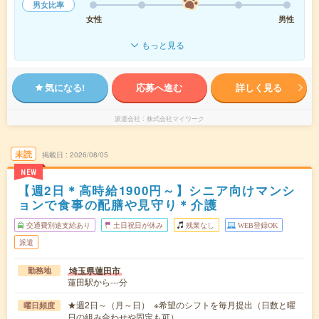
男女比率
女性
男性
もっと見る
気になる!
応募へ進む
詳しく見る
派遣会社
株式会社マイワーク
未読
掲載日
2026/08/05
NEW
【週2日＊高時給1900円～】シニア向けマンシ
ョンで食事の配膳や見守り＊介護
交通費別途支給あり
土日祝日が休み
残業なし
WEB登録OK
派遣
埼玉県蓮田市
勤務地
蓮田駅から---分
★週2日～（月～日） ※希望のシフトを毎月提出（日数と曜
曜日頻度
日の組み合わせや固定も可）