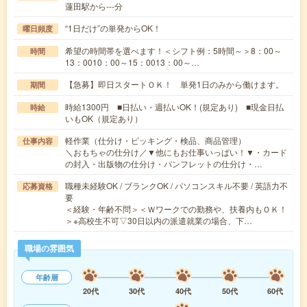
蓮田駅から---分
“1日だけ”の単発からOK！
曜日頻度
希望の時間帯を選べます！＜シフト例：5時間～＞8：00～
時間
13：0010：00～15：0013：00～…
【急募】即日スタートＯＫ！ 単発1日のみから働けます。
期間
時給1300円 ■日払い・週払いOK！(規定あり) ■現金日払
時給
いもOK（規定あり）
軽作業（仕分け・ピッキング・検品、商品管理）
仕事内容
＼おもちゃの仕分け／▼他にもお仕事いっぱい！▼・カード
の封入・出版物の仕分け・パンフレットの仕分け・…
職種未経験OK / ブランクOK / パソコンスキル不要 / 英語力不
応募資格
要
＜経験・年齢不問＞＜Ｗワークでの勤務や、扶養内もＯＫ！
＞※高校生不可▽30日以内の派遣就業の場合、下…
職場の雰囲気
年齢層
20代
30代
40代
50代
60代