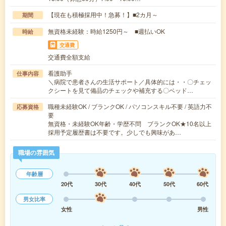
【現在も積極採用中！急募！】■2カ月～
期間
無資格未経験：時給1250円～ ■週払いOK
時給
交通費
交通費全額支給
看護助手
仕事内容
＼病院で患者さんの生活サポート／具体的には・・〇チェッ
クシートを見て備品のチェックや補充する〇ベッド…
職種未経験OK / ブランクOK / パソコンスキル不要 / 英語力不
応募資格
要
無資格・未経験OK年齢・学歴不問 ブランクOK★10名以上
採用予定履歴書は不要です。少しでも興味があ…
職場の雰囲気
年齢層
20代
30代
40代
50代
60代
男女比率
女性
男性