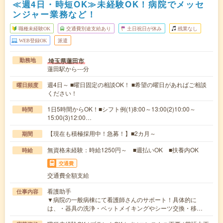
≪週4日・時短OK≫未経験OK！病院でメッセ
ンジャー業務など！
職種未経験OK
交通費別途支給あり
土日祝日が休み
残業なし
WEB登録OK
派遣
埼玉県蓮田市
勤務地
蓮田駅から---分
週4日～ ■曜日固定の相談OK！ ■希望の曜日があればご相談
曜日頻度
ください！
1日5時間からOK！■シフト例(1)8:00～13:00(2)10:00～
時間
15:00(3)12:00…
【現在も積極採用中！急募！】■2カ月～
期間
無資格未経験：時給1250円～ ■週払いOK ■扶養内OK
時給
交通費
交通費全額支給
看護助手
仕事内容
▼病院の一般病棟にて看護師さんのサポート！具体的に
は、・器具の洗浄・ベットメイキングやシーツ交換・移…