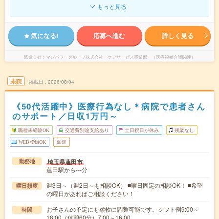
もっと見る
気になる!
応募へ進む
詳しく見る
派遣会社
マンパワーグループ株式会社 ケアサービス事業部 （医療福祉介護関連）
未読
掲載日
2026/08/04
《50代活躍中》医療行為なし＊病院で患者さん
のサポート／日収1万円～
職種未経験OK
交通費別途支給あり
土日祝日が休み
残業なし
WEB登録OK
派遣
埼玉県蓮田市
勤務地
蓮田駅から---分
週3日～（週2日～も相談OK） ■曜日固定の相談OK！ ■希望
曜日頻度
の曜日があればご相談ください！
お子さんの予定にも柔軟に調整可能です。シフト例9:00～
時間
18:00（休憩60分）7:00～16:00…