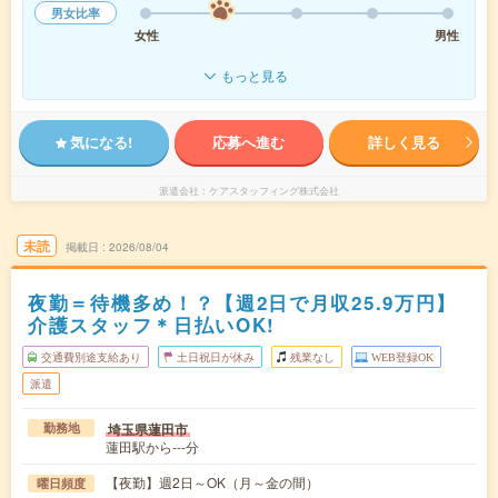
男女比率
女性
男性
もっと見る
気になる!
応募へ進む
詳しく見る
派遣会社
ケアスタッフィング株式会社
未読
掲載日
2026/08/04
夜勤＝待機多め！？【週2日で月収25.9万円】
介護スタッフ＊日払いOK!
交通費別途支給あり
土日祝日が休み
残業なし
WEB登録OK
派遣
埼玉県蓮田市
勤務地
蓮田駅から---分
【夜勤】週2日～OK（月～金の間）
曜日頻度