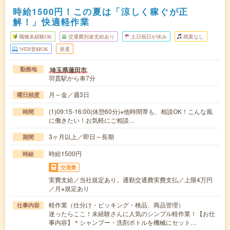
時給1500円！この夏は「涼しく稼ぐが正
解！」快適軽作業
職種未経験OK
交通費別途支給あり
土日祝日が休み
残業なし
WEB登録OK
派遣
埼玉県蓮田市
勤務地
羽貫駅から車7分
月～金／週3日
曜日頻度
(1)09:15-16:00(休憩60分)※他時間帯も、相談OK！こんな風
時間
に働きたい！お気軽にご相談…
3ヶ月以上／即日～長期
期間
時給1500円
時給
交通費
実費支給／当社規定あり。通勤交通費実費支払／上限4万円
／月※規定あり
軽作業（仕分け・ピッキング・検品、商品管理）
仕事内容
迷ったらここ！未経験さんに人気のシンプル軽作業！【お仕
事内容】＊シャンプー・洗剤ボトルを機械にセット…