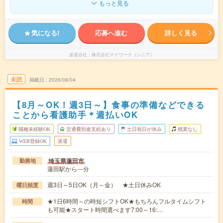
もっと見る
気になる!
応募へ進む
詳しく見る
派遣会社
株式会社マイワーク（シニア）
未読
掲載日
2026/08/04
【8月～OK！週3日～】食事の準備などできる
ことから看護助手＊週払いOK
職種未経験OK
交通費別途支給あり
土日祝日が休み
残業なし
WEB登録OK
派遣
埼玉県蓮田市
勤務地
蓮田駅から---分
週3日～5日OK（月～金） ★土日休みOK
曜日頻度
★1日6時間～の時短シフトOK★もちろんフルタイムシフト
時間
も可能★スタート時間選べます7:00～16:…