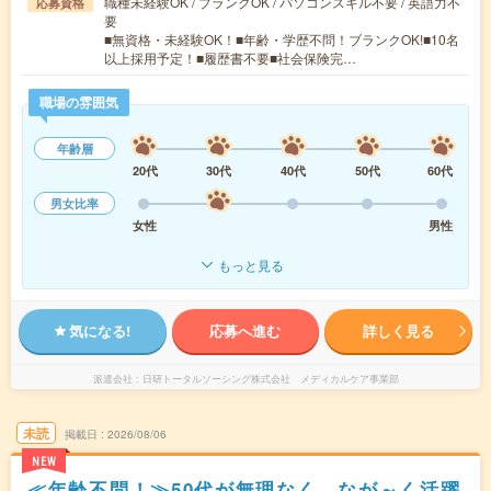
職種未経験OK / ブランクOK / パソコンスキル不要 / 英語力不
応募資格
要
■無資格・未経験OK！■年齢・学歴不問！ブランクOK!■10名
以上採用予定！■履歴書不要■社会保険完…
職場の雰囲気
年齢層
20代
30代
40代
50代
60代
男女比率
女性
男性
もっと見る
気になる!
応募へ進む
詳しく見る
派遣会社
日研トータルソーシング株式会社 メディカルケア事業部
未読
掲載日
2026/08/06
NEW
≪年齢不問！≫50代が無理なく、なが～く活躍