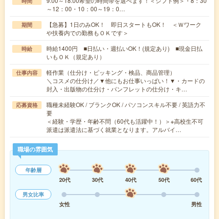
9:00～18:00希望の時間帯を選べます！＜シフト例＞・8：30
時間
～12：00・10：00～19：0…
【急募】1日のみOK！ 即日スタートもOK！ ＜Ｗワーク
期間
や扶養内での勤務もＯＫです＞
時給1400円 ■日払い・週払いOK！(規定あり) ■現金日払
時給
いもＯＫ（規定あり）
軽作業（仕分け・ピッキング・検品、商品管理）
仕事内容
＼コスメの仕分け／▼他にもお仕事いっぱい！▼・カードの
封入・出版物の仕分け・パンフレットの仕分け・キ…
職種未経験OK / ブランクOK / パソコンスキル不要 / 英語力不
応募資格
要
＜経験・学歴・年齢不問（60代も活躍中！）＞※高校生不可
派遣は派遣法に基づく就業となります。アルバイ…
職場の雰囲気
年齢層
20代
30代
40代
50代
60代
男女比率
女性
男性