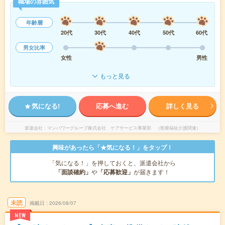
職場の雰囲気
年齢層
20代
30代
40代
50代
60代
男女比率
女性
男性
もっと見る
気になる!
応募へ進む
詳しく見る
派遣会社
マンパワーグループ株式会社 ケアサービス事業部 （医療福祉介護関連）
興味があったら「★気になる！」をタップ！
「気になる！」を押しておくと、派遣会社から
「面談確約」
や
「応募歓迎」
が届きます！
未読
掲載日
2026/08/07
NEW