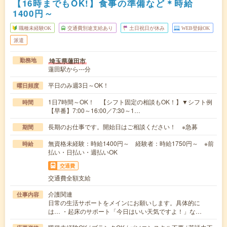
【16時までもOK!】食事の準備など＊時給
1400円～
職種未経験OK
交通費別途支給あり
土日祝日が休み
WEB登録OK
派遣
埼玉県蓮田市
勤務地
蓮田駅から---分
平日のみ週3日～OK！
曜日頻度
1日7時間～OK！ 【シフト固定の相談もOK！】▼シフト例
時間
【早番】7:00～16:00／7:30～1…
長期のお仕事です。開始日はご相談ください！ ※急募
期間
無資格未経験：時給1400円～ 経験者：時給1750円～ ※前
時給
払い・日払い・週払いOK
交通費
交通費全額支給
介護関連
仕事内容
日常の生活サポートをメインにお願いします。具体的に
は… ・起床のサポート「今日はいい天気ですよ！」な…