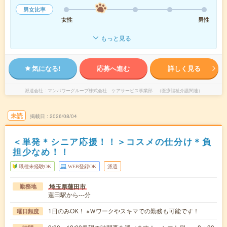
男女比率
女性
男性
もっと見る
気になる!
応募へ進む
詳しく見る
派遣会社
マンパワーグループ株式会社 ケアサービス事業部 （医療福祉介護関連）
未読
掲載日
2026/08/04
＜単発＊シニア応援！！＞コスメの仕分け＊負
担少なめ！！
職種未経験OK
WEB登録OK
派遣
埼玉県蓮田市
勤務地
蓮田駅から---分
1日のみOK！ ※Ｗワークやスキマでの勤務も可能です！
曜日頻度