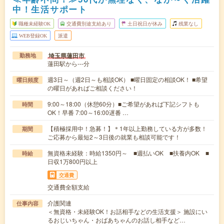
中！生活サポート
職種未経験OK
交通費別途支給あり
土日祝日が休み
残業なし
WEB登録OK
派遣
埼玉県蓮田市
勤務地
蓮田駅から---分
週3日～（週2日～も相談OK） ■曜日固定の相談OK！ ■希望
曜日頻度
の曜日があればご相談ください！
9:00～18:00（休憩60分）■ご希望があれば下記シフトも
時間
OK！早番 7:00～16:00遅番 …
【積極採用中！急募！】＊1年以上勤務している方が多数！
期間
ご応募から最短2～3日後の就業も相談可能です！
無資格未経験：時給1350円～ ■週払いOK ■扶養内OK ■
時給
日収1万800円以上
交通費
交通費全額支給
介護関連
仕事内容
＜無資格・未経験OK！お話相手などの生活支援＞ 施設にい
るおじいちゃん・おばあちゃんのお話し相手など…