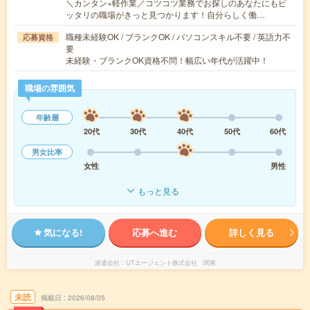
＼カンタン×軽作業／コツコツ業務でお探しのあなたにもピ
ッタリの職場がきっと見つかります！自分らしく働…
職種未経験OK / ブランクOK / パソコンスキル不要 / 英語力不
応募資格
要
未経験・ブランクOK資格不問！幅広い年代が活躍中！
職場の雰囲気
年齢層
20代
30代
40代
50代
60代
男女比率
女性
男性
もっと見る
気になる!
応募へ進む
詳しく見る
派遣会社
UTエージェント株式会社 関東
未読
掲載日
2026/08/05