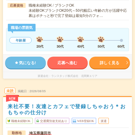
職種未経験OK / ブランクOK
応募資格
未経験OKブランクOK20代～50代幅広い年齢の方が活躍中応
募はポチっと秒で完了登録は最短5分のフォ…
職場の雰囲気
年齢層
20代
30代
40代
50代
60代
気になる!
応募へ進む
詳しく見る
派遣会社
ランスタッド株式会社 北関東エリア
未読
掲載日
2026/08/05
NEW
来社不要！友達とカフェで登録しちゃおう＊お
もちゃの仕分け
職種未経験OK
交通費別途支給あり
WEB登録OK
派遣
埼玉県蓮田市
勤務地