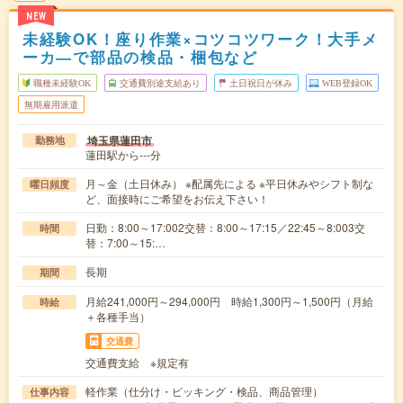
NEW
未経験OK！座り作業×コツコツワーク！大手メ
ーカ―で部品の検品・梱包など
職種未経験OK
交通費別途支給あり
土日祝日が休み
WEB登録OK
無期雇用派遣
埼玉県蓮田市
勤務地
蓮田駅から---分
月～金（土日休み） ※配属先による ※平日休みやシフト制な
曜日頻度
ど、面接時にご希望をお伝え下さい！
日勤：8:00～17:002交替：8:00～17:15／22:45～8:003交
時間
替：7:00～15:…
長期
期間
月給241,000円～294,000円 時給1,300円～1,500円（月給
時給
＋各種手当）
交通費
交通費支給 ※規定有
軽作業（仕分け・ピッキング・検品、商品管理）
仕事内容