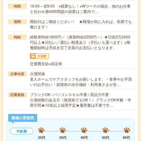
16:00～翌9:00 ※残業なし！※Wワークの場合、他のお仕事
時間
と合わせ週40時間超の就業はご案内で…
開始日はご相談ください！ ★職場が気に入れば、長期でも
期間
働けます！
経験者時給1800円～（夜勤時給2250円～）★日収3万2400
時給
円以上★日払い／週払い制度あり（月払いも選べます）※稼
働開始時は手続き完了次第のお支払いとなります。
交通費
交通費支給※規定有
介護関連
仕事内容
老人ホームでケアスタッフをお願いします。・食事やお手洗
いのお手伝い・就寝前の水分補給・利用者さまが安…
ブランクOK / パソコンスキル不要 / 英語力不要
応募資格
介護経験のある方（無資格でもOK！）ブランクOK年齢・学
歴不問★10名以上採用予定★履歴書は不要です…
職場の雰囲気
年齢層
20代
30代
40代
50代
60代