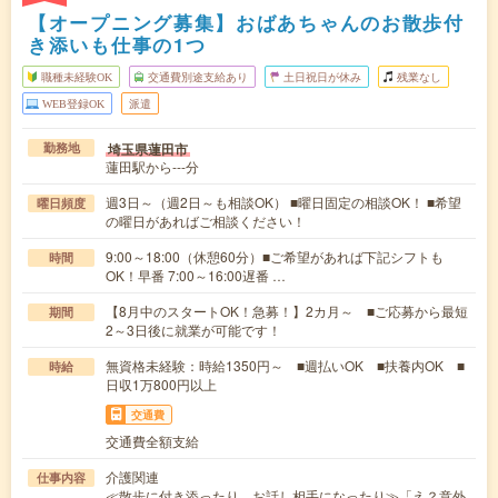
【オープニング募集】おばあちゃんのお散歩付
き添いも仕事の1つ
職種未経験OK
交通費別途支給あり
土日祝日が休み
残業なし
WEB登録OK
派遣
埼玉県蓮田市
勤務地
蓮田駅から---分
週3日～（週2日～も相談OK） ■曜日固定の相談OK！ ■希望
曜日頻度
の曜日があればご相談ください！
9:00～18:00（休憩60分）■ご希望があれば下記シフトも
時間
OK！早番 7:00～16:00遅番 …
【8月中のスタートOK！急募！】2カ月～ ■ご応募から最短
期間
2～3日後に就業が可能です！
無資格未経験：時給1350円～ ■週払いOK ■扶養内OK ■
時給
日収1万800円以上
交通費
交通費全額支給
介護関連
仕事内容
≪散歩に付き添ったり、お話し相手になったり≫「え？意外