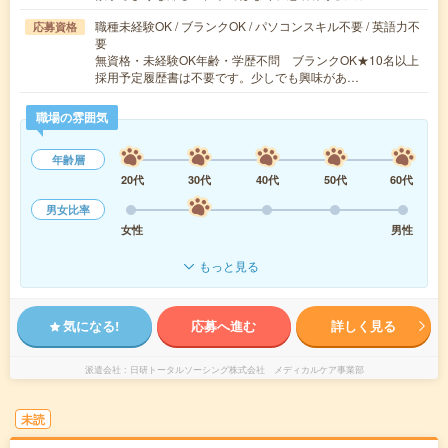
職種未経験OK / ブランクOK / パソコンスキル不要 / 英語力不
応募資格
要
無資格・未経験OK年齢・学歴不問 ブランクOK★10名以上
採用予定履歴書は不要です。少しでも興味があ…
職場の雰囲気
年齢層
20代
30代
40代
50代
60代
男女比率
女性
男性
もっと見る
気になる!
応募へ進む
詳しく見る
派遣会社
日研トータルソーシング株式会社 メディカルケア事業部
未読