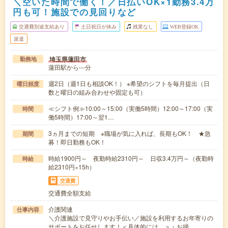
＼空いた時間で働く！／日払いOK×1勤務3.4万
円も可！施設での見回りなど
交通費別途支給あり
土日祝日が休み
残業なし
WEB登録OK
派遣
埼玉県蓮田市
勤務地
蓮田駅から---分
週2日（週1日も相談OK！） ※希望のシフトを毎月提出（日
曜日頻度
数と曜日の組み合わせや固定も可）
≪シフト例≫10:00～15:00（実働5時間）12:00～17:00（実
時間
働5時間）17:00～翌1…
3ヵ月までの短期 ※職場が気に入れば、長期もOK！ ★急
期間
募！即日勤務もOK！
時給1900円～ 夜勤時給2310円～ 日収3.4万円～（夜勤時
時給
給2310円×15h）
交通費
交通費全額支給
介護関連
仕事内容
＼介護施設で見守りやお手伝い／施設を利用するお年寄りの
サポートをお任せします！＜具体的には…＞・お掃…