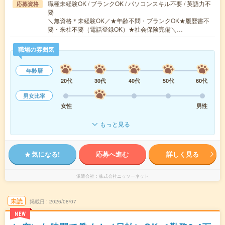
職種未経験OK / ブランクOK / パソコンスキル不要 / 英語力不
応募資格
要
＼無資格＊未経験OK／★年齢不問・ブランクOK★履歴書不
要・来社不要（電話登録OK）★社会保険完備＼…
職場の雰囲気
年齢層
20代
30代
40代
50代
60代
男女比率
女性
男性
もっと見る
気になる!
応募へ進む
詳しく見る
派遣会社
株式会社ニッソーネット
未読
掲載日
2026/08/07
NEW