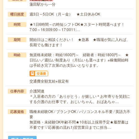
蓮田駅から---分
週3日～5日OK（月～金） ★土日休みOK
曜日頻度
★1日6時間～の時短シフトOK★スタート時間選べます！
時間
7:00～16:009:00～17:0011:…
開始日はご相談ください！ ★急募 ★職場が気に入れば、
期間
長期でも働けます！
無資格未経験：時給1600円～ 経験者：時給1800円～ ★
時給
日払い／週払い制度あり（月払いも選べます）※稼働開始時
は手続き完了次第のお支払いとなります。
交通費
交通費全額支給※規定有
介護関連
仕事内容
＊入居者の方の「ありがとう」が嬉しい＊お年寄りを笑顔に
する介護のお仕事です。おじいちゃん、おばあちゃ…
職種未経験OK / ブランクOK / パソコンスキル不要 / 英語力不
応募資格
要
無資格・未経験OK年齢不問★10名以上採用予定★履歴書は
不要です▽応募後の流れ1)翌営業日までに担当…