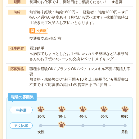
長期のお仕事です。開始日はご相談ください！ ★急募
期間
無資格未経験：時給1600円～ 経験者：時給1800円～★日
時給
払い／週払い制度あり（月払いも選べます）※稼働開始時は
手続き完了次第のお支払いとなります。
交通費
交通費支給※規定有
看護助手
仕事内容
≪病院でちょっとしたお手伝い≫○カルテ整理などの看護師
さんのお手伝い○シーツの交換やベッドメイキング…
職種未経験OK / ブランクOK / パソコンスキル不要 / 英語力不
応募資格
要
無資格・未経験OK年齢不問★10名以上採用予定★履歴書は
不要です▽応募後の流れ1)翌営業日までに担当…
職場の雰囲気
年齢層
20代
30代
40代
50代
60代
男女比率
女性
男性