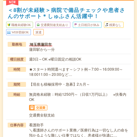
NEW
＜8割が未経験＞病院で備品チェックや患者さ
んのサポート＊しゅふさん活躍中！
職種未経験OK
交通費別途支給あり
土日祝日が休み
残業なし
WEB登録OK
派遣
埼玉県蓮田市
勤務地
蓮田駅から---分
週3日～OK ※曜日固定の相談OK
曜日頻度
★スタート時間選べます～シフト例～7:00～16:009:00～
時間
18:0011:00～20:00など…
【現在も積極採用中・急募】2カ月～
期間
無資格未経験：時給1250円～（日収1万円以上） ※扶養内
時給
OK
交通費
交通費全額支給
看護助手
仕事内容
＼看護師さんのサポート業務／医療行為は一切なし人の命を
預かるような難しい仕事ではなく、患者様が快適に…