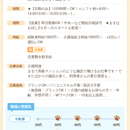
★【日勤のみ】1日5時間～OK！≪シフト例≫9:00～
時間
14:0010:00～15:0012:00～1…
【急募】即日勤務OK！中旬～など開始日相談可 ★まずは
期間
お試し2カ月～のスタートも歓迎！
経験者時給1900円～ 介護福祉士時給1950円～ ※日払い/
時給
週払いOK
交通費
交通費全額支給
介護関連
仕事内容
まるで高級マンションのような施設で働けるお仕事です！で
きたばかりの施設が多く、利用者さんの要介護度も…
ブランクOK / パソコンスキル不要 / 英語力不要
応募資格
＜無資格・ブランクOK！＞介護の経験をお持ちの方！・年
齢、学歴不問！・WワークOK！・10名以上採用…
職場の雰囲気
年齢層
20代
30代
40代
50代
60代