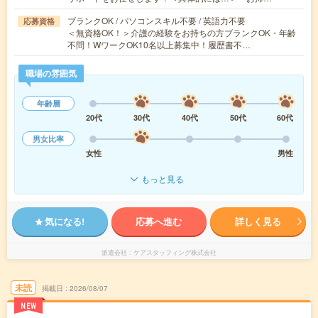
ブランクOK / パソコンスキル不要 / 英語力不要
応募資格
＜無資格OK！＞介護の経験をお持ちの方ブランクOK・年齢
不問！WワークOK10名以上募集中！履歴書不…
職場の雰囲気
年齢層
20代
30代
40代
50代
60代
男女比率
女性
男性
もっと見る
気になる!
応募へ進む
詳しく見る
派遣会社
ケアスタッフィング株式会社
未読
掲載日
2026/08/07
NEW