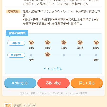
に簡単！」と思うくらい、スグできる仕事からスタ…
職種未経験OK / ブランクOK / パソコンスキル不要 / 英語力不
応募資格
要
■資格・経験・年齢不問■学歴不問■10名以上採用予定！■履
歴書不要■面談確約■社会保険完備■社員登用…
職場の雰囲気
年齢層
20代
30代
40代
50代
60代
男女比率
女性
男性
もっと見る
気になる!
応募へ進む
詳しく見る
派遣会社
日研トータルソーシング株式会社 メディカルケア事業部
未読
掲載日
2026/08/06