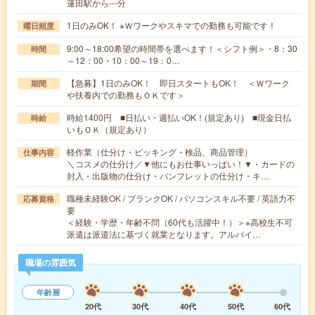
蓮田駅から---分
1日のみOK！ ※Ｗワークやスキマでの勤務も可能です！
曜日頻度
9:00～18:00希望の時間帯を選べます！＜シフト例＞・8：30
時間
～12：00・10：00～19：0…
【急募】1日のみOK！ 即日スタートもOK！ ＜Ｗワーク
期間
や扶養内での勤務もＯＫです＞
時給1400円 ■日払い・週払いOK！(規定あり) ■現金日払
時給
いもＯＫ（規定あり）
軽作業（仕分け・ピッキング・検品、商品管理）
仕事内容
＼コスメの仕分け／▼他にもお仕事いっぱい！▼・カードの
封入・出版物の仕分け・パンフレットの仕分け・キ…
職種未経験OK / ブランクOK / パソコンスキル不要 / 英語力不
応募資格
要
＜経験・学歴・年齢不問（60代も活躍中！）＞※高校生不可
派遣は派遣法に基づく就業となります。アルバイ…
職場の雰囲気
年齢層
20代
30代
40代
50代
60代