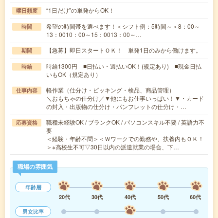
“1日だけ”の単発からOK！
曜日頻度
希望の時間帯を選べます！＜シフト例：5時間～＞8：00～
時間
13：0010：00～15：0013：00～…
【急募】即日スタートＯＫ！ 単発1日のみから働けます。
期間
時給1300円 ■日払い・週払いOK！(規定あり) ■現金日払
時給
いもOK（規定あり）
軽作業（仕分け・ピッキング・検品、商品管理）
仕事内容
＼おもちゃの仕分け／▼他にもお仕事いっぱい！▼・カード
の封入・出版物の仕分け・パンフレットの仕分け・…
職種未経験OK / ブランクOK / パソコンスキル不要 / 英語力不
応募資格
要
＜経験・年齢不問＞＜Ｗワークでの勤務や、扶養内もＯＫ！
＞※高校生不可▽30日以内の派遣就業の場合、下…
職場の雰囲気
年齢層
20代
30代
40代
50代
60代
男女比率