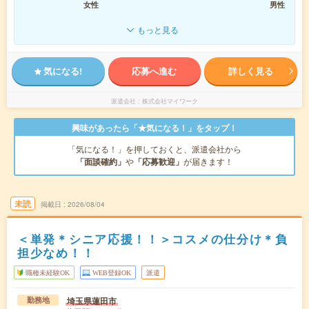
女性
男性
もっと見る
気になる!
応募へ進む
詳しく見る
派遣会社
株式会社マイワーク
興味があったら「★気になる！」をタップ！
「気になる！」を押しておくと、派遣会社から
「面談確約」
や
「応募歓迎」
が届きます！
未読
掲載日
2026/08/04
＜単発＊シニア応援！！＞コスメの仕分け＊負
担少なめ！！
職種未経験OK
WEB登録OK
派遣
埼玉県蓮田市
勤務地