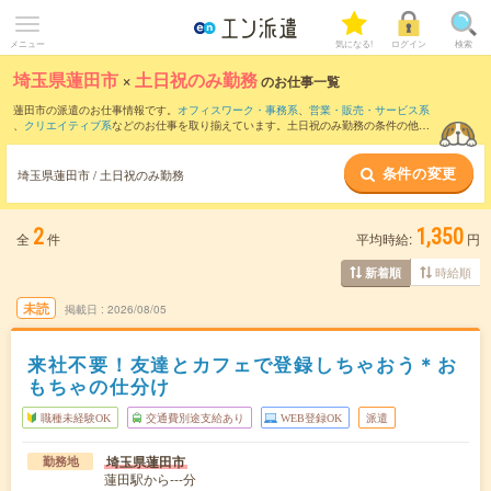
メニュー
気になる!
ログイン
検索
埼玉県蓮田市
×
土日祝のみ勤務
のお仕事一覧
蓮田市の派遣のお仕事情報です。
オフィスワーク・事務系
、
営業・販売・サービス系
、
クリエイティブ系
などのお仕事を取り揃えています。土日祝のみ勤務の条件の他
に、
交通費別途支給あり
、
職種未経験OK
、
友だちと一緒の応募OK
などのこだわり条
件も取り揃えています。
条件の変更
埼玉県蓮田市 / 土日祝のみ勤務
2
1,350
全
件
平均時給:
円
時給順
新着順
未読
掲載日
2026/08/05
来社不要！友達とカフェで登録しちゃおう＊お
もちゃの仕分け
職種未経験OK
交通費別途支給あり
WEB登録OK
派遣
埼玉県蓮田市
勤務地
蓮田駅から---分