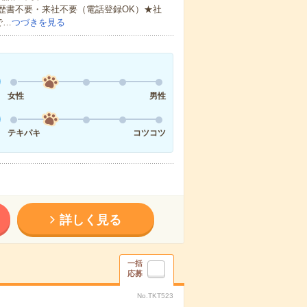
歴書不要・来社不要（電話登録OK）★社
で…
つづきを見る
女性
男性
テキパキ
コツコツ
詳しく見る
一括
応募
No.TKT523