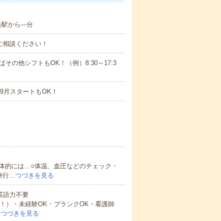
駅から---分
ご相談ください！
ばその他シフトもOK！（例）8:30～17:3
9月スタートもOK！
体的には…○体温、血圧などのチェック・
療行…
つづきを見る
 英語力不要
中！）・未経験OK・ブランクOK・看護師
…
つづきを見る