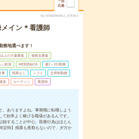
一括
応募
No.NTMDNKW12_STKM-1
録メイン＊看護師
。勤務地選べます！
名以上の大量募集
複数名募集
ゅふ歓迎
WEB登録OK
週2～3日勤務
仕事
残業なし
シフト
交替制勤務
遣多
ルーティン
看護師
と、ありますよね。事務職に転職しよう
かして効率よく稼げる職場があるんです。
記録することが中心。医療行為はほとん
7時定時】残業も夜勤もないので、夕方か