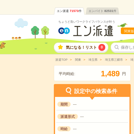
エン派遣
71573
件
エンバイト
82531
件
ちょうど良いワークライフバランスが叶う
関東版
気になる！リスト
0
保存し
派遣TOP
関東
埼玉県
埼玉県三郷市
埼
,
1
4
8
9
平均時給:
円
設定中の検索条件
期間
---
派遣形式
---
時給
---