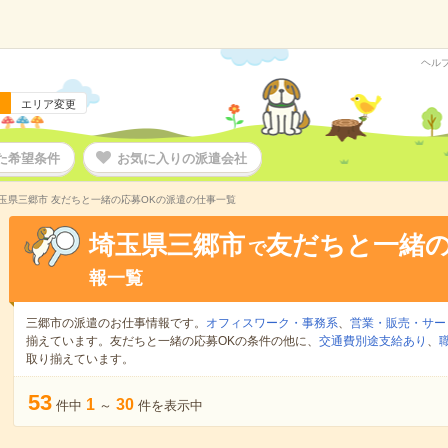
ヘル
エリア変更
た希望条件
お気に入りの派遣会社
玉県三郷市 友だちと一緒の応募OKの派遣の仕事一覧
埼玉県三郷市
友だちと一緒の
で
報一覧
三郷市の派遣のお仕事情報です。
オフィスワーク・事務系
、
営業・販売・サー
揃えています。友だちと一緒の応募OKの条件の他に、
交通費別途支給あり
、
取り揃えています。
53
1
30
件中
～
件を表示中