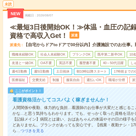
未読
NEW
掲載日
2026/08/07
≪最短3日後開始OK！≫体温・血圧の記
資格で高収入Get！
派遣
【自宅からドアtoドアで30分以内】介護施設でのお仕事
派遣先
職種未経験OK
社会人未経験OK
ブランクOK
既卒第二新卒OK
10
友達と一緒OK
OA不要
英語不要
履歴書不要
40～50代活躍
し
週4日勤務
週5日勤務
土日祝休
朝10時以降スタート
17時前までの
医療福祉
交費支給
制服
服装自由
週払いOK
職場が分煙
派
ここがポイント！
看護資格活かしてコスパよく稼ぎませんか！
人間関係や夜勤、体力的な負担…看護師のお仕事が大変だと感じるこ
かな...と思う気持ちもわかります。でも、せっかく取った資格を活
【記録メイン】病院とは違い、おばあちゃんの体温やその日の様子を
どありません。ブランクがあっても安心です。【残業・夜勤ナシ・1
ら…
つづきを見る