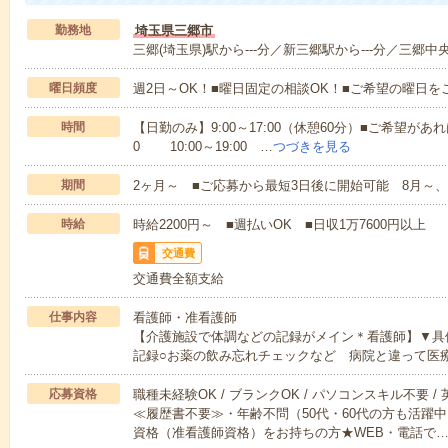
勤務地
埼玉県三郷市
三郷(埼玉県)駅から---分／新三郷駅から---分／三郷中央
曜日頻度
週2日～OK！■曜日固定の相談OK！■ご希望の曜日を
時間
【日勤のみ】9:00～17:00（休憩60分）■ご希望があれ
0 10:00～19:00 …
つづきを見る
期間
2ヶ月～ ■ご応募から最短3日後に開始可能 8月～、
時給
時給2200円～ ■週払いOK ■日収1万7600円以上
交通費
交通費全額支給
仕事内容
看護師・准看護師
【介護施設で体調などの記録がメイン＊看護師】▼具
記録○お薬の飲み忘れチェックなど 病院と違って医
応募資格
職種未経験OK / ブランクOK / パソコンスキル不要 /
≪履歴書不要≫・年齢不問（50代・60代の方も活躍
資格（准看護師資格）をお持ちの方★WEB・電話で