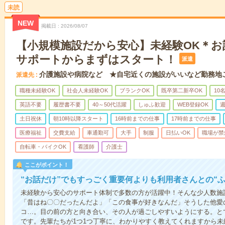
未読
NEW
掲載日
2026/08/07
【小規模施設だから安心】未経験OK＊お
サポートからまずはスタート！
派遣
介護施設や病院など ★自宅近くの施設がいいなど勤務地
派遣先
職種未経験OK
社会人未経験OK
ブランクOK
既卒第二新卒OK
10
英語不要
履歴書不要
40～50代活躍
しゅふ歓迎
WEB登録OK
週
土日祝休
朝10時以降スタート
16時前までの仕事
17時前までの仕事
医療福祉
交費支給
車通勤可
大手
制服
日払いOK
職場が禁
自転車・バイクOK
看護師
介護士
ここがポイント！
“お話だけ”でもすっごく重要何よりも利用者さんとの“
未経験から安心のサポート体制で多数の方が活躍中！そんな少人数施
「昔はね〇〇だったんだよ」「この食事が好きなんだ」そうした他愛
コ…。目の前の方と向き合い、その人が過ごしやすいようにする。と
です。先輩たちが1つ1つ丁寧に、わかりやすく教えてくれますから