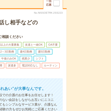
一括
応募
No.NISSOETRK-2SS223
話し相手などの
ご相談ください
名以上の大量募集
友達と一緒OK
OA不要
2～3日勤務
週4日勤務
週5日勤務
午後のみOK
残業少
シフト
煙
派遣多
電話対応なし
ルーティン
ふれあい”が大事なんです。
設での介護のお仕事をお任せします！
のない会話をしながらお互いにニコニ
てもシンプルなサービス業が、介護なん
未経験の方もぜひお気軽にご応募ください