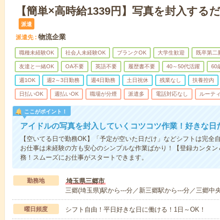
【簡単×高時給1339円】写真を封入する
派遣
物流企業
派遣先
職種未経験OK
社会人未経験OK
ブランクOK
大学生歓迎
既卒第二
友達と一緒OK
OA不要
英語不要
履歴書不要
40～50代活躍
6
週1OK
週2～3日勤務
週4日勤務
土日祝休
残業なし
扶養控内
日払いOK
週払いOK
職場が分煙
派遣多
電話対応なし
ルーテ
ここがポイント！
アイドルの写真を封入していくコツコツ作業！好きな日
【空いてる日で勤務OK】「予定が空いた日だけ」などシフトは完全
お仕事は未経験の方も安心のシンプルな作業ばかり！【登録カンタン
務！スムーズにお仕事がスタートできます。
勤務地
埼玉県三郷市
三郷(埼玉県)駅から---分／新三郷駅から---分／三郷中央
曜日頻度
シフト自由！平日好きな日に働ける！1日～OK！