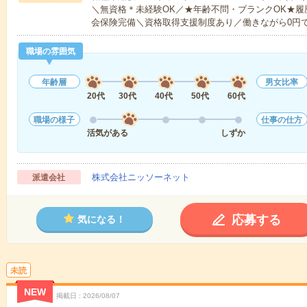
＼無資格＊未経験OK／★年齢不問・ブランクOK★履
会保険完備＼資格取得支援制度あり／働きながら0円
職場の雰囲気
年齢層
男女比率
20代
30代
40代
50代
60代
職場の様子
仕事の仕方
活気がある
しずか
株式会社ニッソーネット
派遣会社
応募する
気になる！
未読
NEW
掲載日
2026/08/07