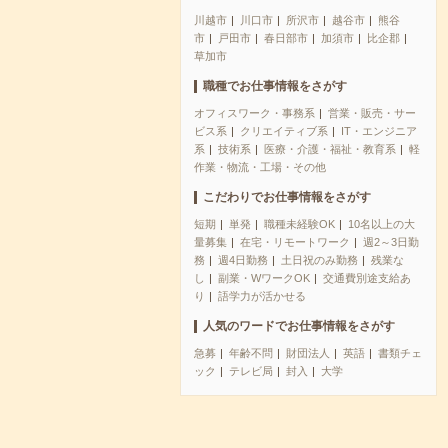
川越市
川口市
所沢市
越谷市
熊谷
市
戸田市
春日部市
加須市
比企郡
草加市
職種でお仕事情報をさがす
オフィスワーク・事務系
営業・販売・サー
ビス系
クリエイティブ系
IT・エンジニア
系
技術系
医療・介護・福祉・教育系
軽
作業・物流・工場・その他
こだわりでお仕事情報をさがす
短期
単発
職種未経験OK
10名以上の大
量募集
在宅・リモートワーク
週2～3日勤
務
週4日勤務
土日祝のみ勤務
残業な
し
副業・WワークOK
交通費別途支給あ
り
語学力が活かせる
人気のワードでお仕事情報をさがす
急募
年齢不問
財団法人
英語
書類チェ
ック
テレビ局
封入
大学