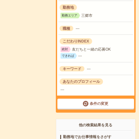
勤務地
三郷市
勤務エリア
職種
---
こだわりINDEX
友だちと一緒の応募OK
絶対
---
できれば
キーワード
---
あなたのプロフィール
---
条件の変更
他の検索結果を見る
勤務地でお仕事情報をさがす