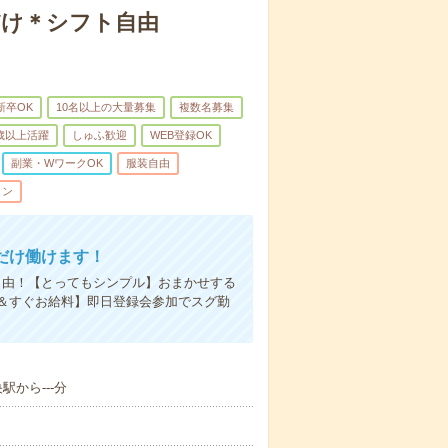
だけ＊シフト自由
新卒OK
10名以上の大量募集
複数名募集
0歳以上活躍
しゅふ歓迎
WEB登録OK
副業・WワークOK
服装自由
ィン
だけ働けます！
自由！【とってもシンプル】おまかせする
＆すぐお給料】即日登録会参加でスグ勤
駅から---分