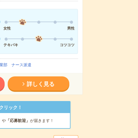
女性
男性
テキパキ
コツコツ
業部 ナース派遣
詳しく見る
クリック！
」
や
「応募歓迎」
が届きます！