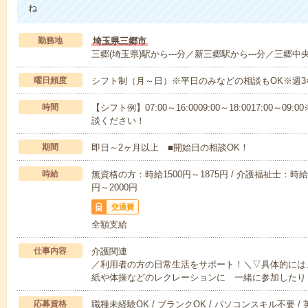
ね
勤務地
埼玉県三郷市
三郷(埼玉県)駅から---分／新三郷駅から---分／三郷中央
曜日頻度
シフト制（月～日）※平日のみなどの相談もOK※週3
時間
【シフト例】07:00～16:0009:00～18:0017:00
談ください！
期間
即日～2ヶ月以上 ■開始日の相談OK！
時給
無資格の方：時給1500円～1875円 / 介護福祉士：時給1
円～2000円
交通費
全額支給
仕事内容
介護関連
／利用者の方の日常生活をサポート！＼▽具体的には
紙や体操などのレクレーションに 一緒に参加したり
応募資格
職種未経験OK / ブランクOK / パソコンスキル不要 /