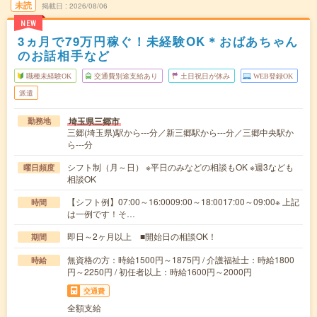
未読
掲載日
2026/08/06
NEW
3ヵ月で79万円稼ぐ！未経験OK＊おばあちゃん
のお話相手など
職種未経験OK
交通費別途支給あり
土日祝日が休み
WEB登録OK
派遣
埼玉県三郷市
勤務地
三郷(埼玉県)駅から---分／新三郷駅から---分／三郷中央駅か
ら---分
シフト制（月～日） ※平日のみなどの相談もOK ※週3なども
曜日頻度
相談OK
【シフト例】07:00～16:0009:00～18:0017:00～09:00※ 上記
時間
は一例です！そ…
即日～2ヶ月以上 ■開始日の相談OK！
期間
無資格の方：時給1500円～1875円 / 介護福祉士：時給1800
時給
円～2250円 / 初任者以上：時給1600円～2000円
交通費
全額支給