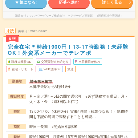
気になる!
応募へ進む
詳しく見る
派遣会社
マンパワーグループ株式会社 ケアサービス事業部 （医療福祉介護関連）
未読
掲載日
2026/08/07
NEW
完全在宅＊時給1900円！13-17時勤務！未経験
OK！外資系メーカーでテレアポ
職種未経験OK
交通費別途支給あり
土日祝日が休み
在宅・リモート
WEB登録OK
派遣
埼玉県三郷市
勤務地
三郷中央駅から徒歩19分
月～金／週4～5日の間で選択可 ※必ず勤務する曜日：月・
曜日頻度
火・木・金 #週3日以上在宅
13:00-17:00（休憩0分）実働4時間（残業少なめ！）勤務時
時間
間を下記の範囲で調整することも可能…
即日～長期 ※開始日相談OK
期間
時給1900円 月収例 15万円 時給1900円×実働4h×週5日×4
時給