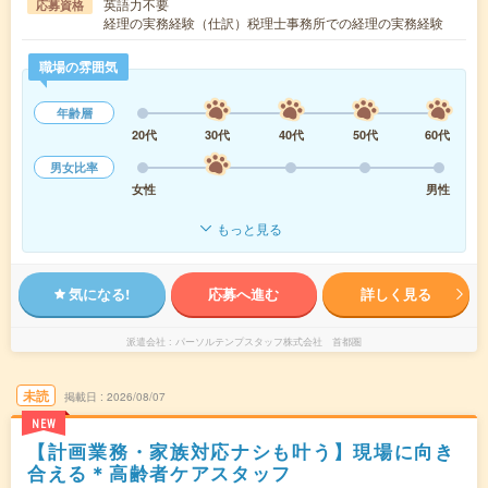
英語力不要
応募資格
経理の実務経験（仕訳）税理士事務所での経理の実務経験
職場の雰囲気
年齢層
20代
30代
40代
50代
60代
男女比率
女性
男性
もっと見る
気になる!
応募へ進む
詳しく見る
派遣会社
パーソルテンプスタッフ株式会社 首都圏
未読
掲載日
2026/08/07
NEW
【計画業務・家族対応ナシも叶う】現場に向き
合える＊高齢者ケアスタッフ