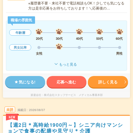
※履歴書不要・来社不要で電話相談もOK！少しでも気になる
方は是非応募をお待ちしております！＼応募後の…
職場の雰囲気
年齢層
20代
30代
40代
50代
60代
男女比率
女性
男性
もっと見る
気になる!
応募へ進む
詳しく見る
派遣会社
株式会社スタッフサービス メディカル事業本部
未読
掲載日
2026/08/07
NEW
【週2日＊高時給1900円～】シニア向けマンシ
ョンで食事の配膳や見守り＊介護