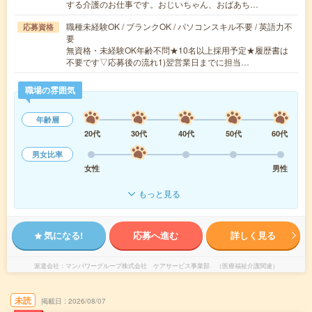
する介護のお仕事です。おじいちゃん、おばあち…
職種未経験OK / ブランクOK / パソコンスキル不要 / 英語力不
応募資格
要
無資格・未経験OK年齢不問★10名以上採用予定★履歴書は
不要です▽応募後の流れ1)翌営業日までに担当…
職場の雰囲気
年齢層
20代
30代
40代
50代
60代
男女比率
女性
男性
もっと見る
気になる!
応募へ進む
詳しく見る
派遣会社
マンパワーグループ株式会社 ケアサービス事業部 （医療福祉介護関連）
未読
掲載日
2026/08/07