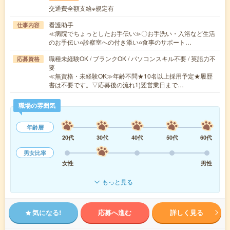
交通費全額支給※規定有
看護助手
仕事内容
≪病院でちょっとしたお手伝い≫〇お手洗い・入浴など生活
のお手伝い○診察室への付き添い○食事のサポート…
職種未経験OK / ブランクOK / パソコンスキル不要 / 英語力不
応募資格
要
≪無資格・未経験OK≫年齢不問★10名以上採用予定★履歴
書は不要です。▽応募後の流れ1)翌営業日まで…
職場の雰囲気
年齢層
20代
30代
40代
50代
60代
男女比率
女性
男性
もっと見る
気になる!
応募へ進む
詳しく見る