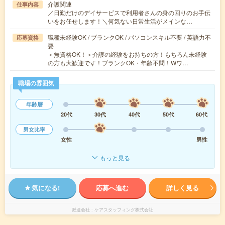
介護関連
仕事内容
／日勤だけのデイサービスで利用者さんの身の回りのお手伝
いをお任せします！＼何気ない日常生活がメインな…
職種未経験OK / ブランクOK / パソコンスキル不要 / 英語力不
応募資格
要
＜無資格OK！＞介護の経験をお持ちの方！もちろん未経験
の方も大歓迎です！ブランクOK・年齢不問！Wワ…
職場の雰囲気
年齢層
20代
30代
40代
50代
60代
男女比率
女性
男性
もっと見る
気になる!
応募へ進む
詳しく見る
派遣会社
ケアスタッフィング株式会社