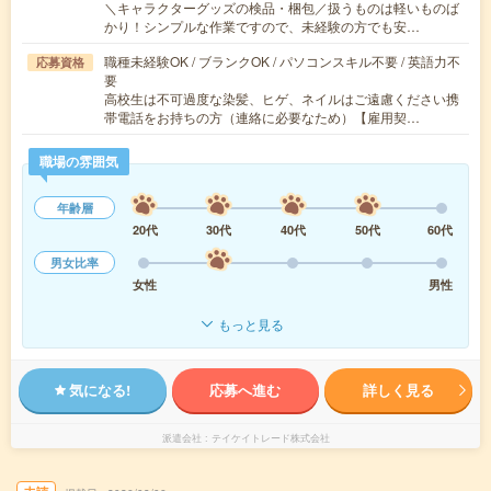
＼キャラクターグッズの検品・梱包／扱うものは軽いものば
かり！シンプルな作業ですので、未経験の方でも安…
職種未経験OK / ブランクOK / パソコンスキル不要 / 英語力不
応募資格
要
高校生は不可過度な染髪、ヒゲ、ネイルはご遠慮ください携
帯電話をお持ちの方（連絡に必要なため）【雇用契…
職場の雰囲気
年齢層
20代
30代
40代
50代
60代
男女比率
女性
男性
もっと見る
気になる!
応募へ進む
詳しく見る
派遣会社
テイケイトレード株式会社