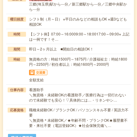
三郷(埼玉県)駅から---分／新三郷駅から---分／三郷中央駅か
ら---分
シフト制（月～日） ※平日のみなどの相談もOK ※週3なども
曜日頻度
相談OK
【シフト例】07:00～16:0009:00～18:0017:00～09:00※ 上記
時間
は一例です！そ…
即日～2ヶ月以上 ■開始日の相談OK！
期間
無資格の方：時給1500円～1875円 / 介護福祉士：時給1800
時給
円～2250円 / 初任者以上：時給1600円～2000円
交通費
全額支給
看護助手
仕事内容
＼無資格・未経験OKの看護助手／医療行為は一切行わない
ので未経験でも安心！▽具体的には…・リネンやシ…
職種未経験OK / ブランクOK / パソコンスキル不要 / 英語力不
応募資格
要
＼無資格＊未経験OK／★年齢不問・ブランクOK★履歴書不
要・来社不要（電話登録OK）★社会保険完備＼…