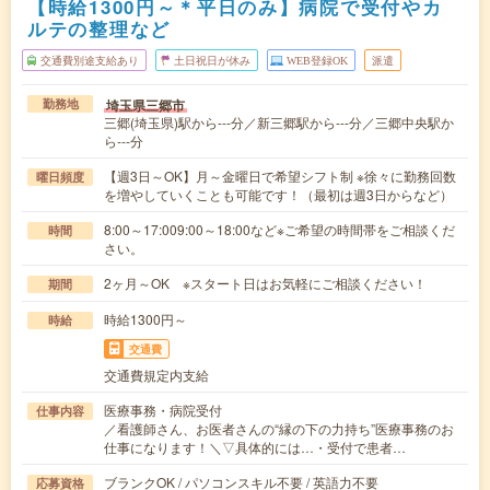
【時給1300円～＊平日のみ】病院で受付やカ
ルテの整理など
交通費別途支給あり
土日祝日が休み
WEB登録OK
派遣
埼玉県三郷市
勤務地
三郷(埼玉県)駅から---分／新三郷駅から---分／三郷中央駅か
ら---分
【週3日～OK】月～金曜日で希望シフト制 ※徐々に勤務回数
曜日頻度
を増やしていくことも可能です！（最初は週3日からなど）
8:00～17:009:00～18:00など※ご希望の時間帯をご相談くだ
時間
さい。
2ヶ月～OK ※スタート日はお気軽にご相談ください！
期間
時給1300円～
時給
交通費
交通費規定内支給
医療事務・病院受付
仕事内容
／看護師さん、お医者さんの“縁の下の力持ち”医療事務のお
仕事になります！＼▽具体的には…・受付で患者…
ブランクOK / パソコンスキル不要 / 英語力不要
応募資格