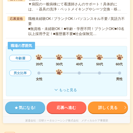
▼病院の一般病棟にて看護師さんのサポート！具体的に
は、・器具の洗浄・ベットメイキングやシーツ交換・移…
職種未経験OK / ブランクOK / パソコンスキル不要 / 英語力不
応募資格
要
■無資格・未経験OK！■年齢・学歴不問！ブランクOK!■10名
以上採用予定！■履歴書不要■社会保険完…
職場の雰囲気
年齢層
20代
30代
40代
50代
60代
男女比率
女性
男性
もっと見る
気になる!
応募へ進む
詳しく見る
派遣会社
日研トータルソーシング株式会社 メディカルケア事業部