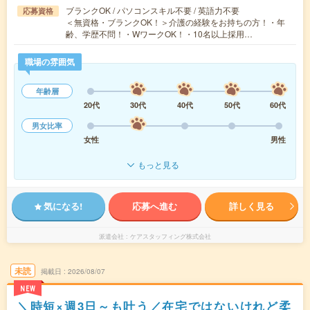
ブランクOK / パソコンスキル不要 / 英語力不要
応募資格
＜無資格・ブランクOK！＞介護の経験をお持ちの方！・年
齢、学歴不問！・WワークOK！・10名以上採用…
職場の雰囲気
年齢層
20代
30代
40代
50代
60代
男女比率
女性
男性
もっと見る
気になる!
応募へ進む
詳しく見る
派遣会社
ケアスタッフィング株式会社
未読
掲載日
2026/08/07
NEW
＼時短×週3日～も叶う／在宅ではないけれど柔