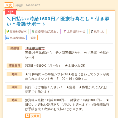
未読
掲載日
2026/08/07
NEW
＼日払い×時給1600円／医療行為なし＊付き添
い＊看護サポート
職種未経験OK
交通費別途支給あり
土日祝日が休み
残業なし
WEB登録OK
派遣
埼玉県三郷市
勤務地
三郷(埼玉県)駅から---分／新三郷駅から---分／三郷中央駅か
ら---分
週3日～5日OK（月～金） ★土日休みOK
曜日頻度
★1日6時間～の時短シフトOK★都合に合わせてシフトが決
時間
められますシフト例：7：00～16：009：…
開始日はご相談ください！ ★急募 ★職場が気に入れば、
期間
長期でも働けます！
無資格未経験：時給1600円～ 経験者：時給1800円～ ★
時給
日払い／週払い制度あり（月払いも選べます）※稼働開始時
は手続き完了次第のお支払いとなります。
交通費