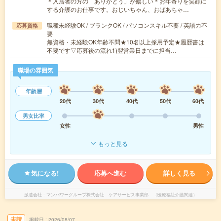
＊入居者の方の「ありがとう」が嬉しい＊お年寄りを笑顔に
する介護のお仕事です。おじいちゃん、おばあちゃ…
職種未経験OK / ブランクOK / パソコンスキル不要 / 英語力不
応募資格
要
無資格・未経験OK年齢不問★10名以上採用予定★履歴書は
不要です▽応募後の流れ1)翌営業日までに担当…
職場の雰囲気
年齢層
20代
30代
40代
50代
60代
男女比率
女性
男性
もっと見る
気になる!
応募へ進む
詳しく見る
派遣会社
マンパワーグループ株式会社 ケアサービス事業部 （医療福祉介護関連）
未読
掲載日
2026/08/07