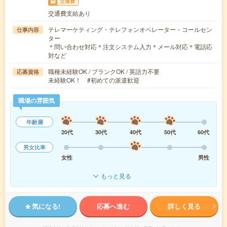
交通費
交通費支給あり
テレマーケティング・テレフォンオペレーター・コールセン
仕事内容
ター
＊問い合わせ対応＊注文システム入力＊メール対応＊電話応
対など
職種未経験OK / ブランクOK / 英語力不要
応募資格
未経験OK！ #初めての派遣歓迎
職場の雰囲気
年齢層
20代
30代
40代
50代
60代
男女比率
女性
男性
もっと見る
気になる!
応募へ進む
詳しく見る