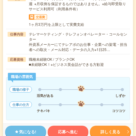
週 ※月収例を保証するものではありません。※給与即受取り
サービス利用可（利用条件有）
交通費
1ヶ月3万円を上限として実費支給
テレマーケティング・テレフォンオペレーター・コールセン
仕事内容
ター
外資系メーカーにてテレアポのお仕事・企業への架電・担当
者への取次・メール対応・データの入力※1日25…
職種未経験OK / ブランクOK
応募資格
■未経験OK！※ビジネス英会話ができる方歓迎
職場の雰囲気
職場の様子
活気がある
しずか
仕事の仕方
テキパキ
コツコツ
気になる!
応募へ進む
詳しく見る