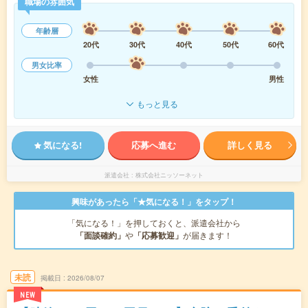
職場の雰囲気
年齢層
20代
30代
40代
50代
60代
男女比率
女性
男性
もっと見る
気になる!
応募へ進む
詳しく見る
派遣会社
株式会社ニッソーネット
興味があったら「★気になる！」をタップ！
「気になる！」を押しておくと、派遣会社から
「面談確約」
や
「応募歓迎」
が届きます！
未読
掲載日
2026/08/07
NEW