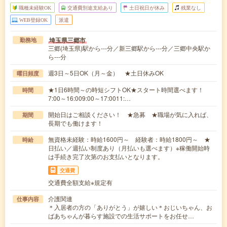
職種未経験OK
交通費別途支給あり
土日祝日が休み
残業なし
WEB登録OK
派遣
埼玉県三郷市
勤務地
三郷(埼玉県)駅から---分／新三郷駅から---分／三郷中央駅か
ら---分
週3日～5日OK（月～金） ★土日休みOK
曜日頻度
★1日6時間～の時短シフトOK★スタート時間選べます！
時間
7:00～16:009:00～17:0011:…
開始日はご相談ください！ ★急募 ★職場が気に入れば、
期間
長期でも働けます！
無資格未経験：時給1600円～ 経験者：時給1800円～ ★
時給
日払い／週払い制度あり（月払いも選べます）※稼働開始時
は手続き完了次第のお支払いとなります。
交通費
交通費全額支給※規定有
介護関連
仕事内容
＊入居者の方の「ありがとう」が嬉しい＊おじいちゃん、お
ばあちゃんが暮らす施設での生活サポートをお任せ…