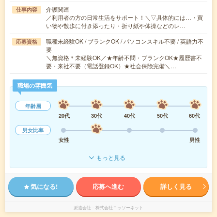
介護関連
仕事内容
／利用者の方の日常生活をサポート！＼▽具体的には…・買
い物や散歩に付き添ったり・折り紙や体操などのレ…
職種未経験OK / ブランクOK / パソコンスキル不要 / 英語力不
応募資格
要
＼無資格＊未経験OK／★年齢不問・ブランクOK★履歴書不
要・来社不要（電話登録OK）★社会保険完備＼…
職場の雰囲気
年齢層
20代
30代
40代
50代
60代
男女比率
女性
男性
もっと見る
気になる!
応募へ進む
詳しく見る
派遣会社
株式会社ニッソーネット