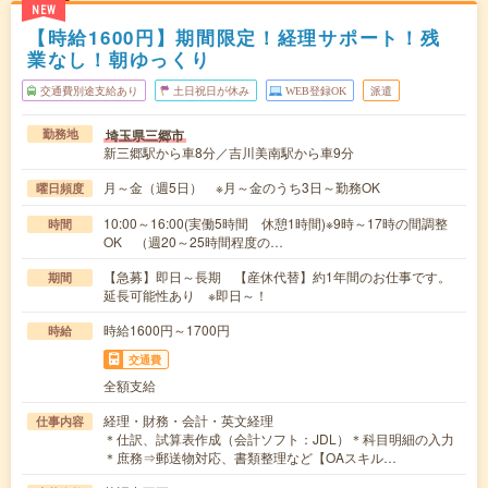
NEW
【時給1600円】期間限定！経理サポート！残
業なし！朝ゆっくり
交通費別途支給あり
土日祝日が休み
WEB登録OK
派遣
埼玉県三郷市
勤務地
新三郷駅から車8分／吉川美南駅から車9分
月～金（週5日） ※月～金のうち3日～勤務OK
曜日頻度
10:00～16:00(実働5時間 休憩1時間)※9時～17時の間調整
時間
OK （週20～25時間程度の…
【急募】即日～長期 【産休代替】約1年間のお仕事です。
期間
延長可能性あり ※即日～！
時給1600円～1700円
時給
交通費
全額支給
経理・財務・会計・英文経理
仕事内容
＊仕訳、試算表作成（会計ソフト：JDL）＊科目明細の入力
＊庶務⇒郵送物対応、書類整理など【OAスキル…