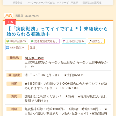
派遣会社
マンパワーグループ株式会社 ケアサービス事業部 （医療福祉介護関連）
未読
掲載日
2026/08/07
NEW
【「病院勤務」ってイイですよ＊】未経験から
始められる看護助手
職種未経験OK
交通費別途支給あり
土日祝日が休み
残業なし
WEB登録OK
派遣
埼玉県三郷市
勤務地
三郷(埼玉県)駅から---分／新三郷駅から---分／三郷中央駅か
ら---分
週3日～5日OK（月～金） ★土日休みOK
曜日頻度
★1日6時間～の時短シフトOK★都合に合わせてシフトが決
時間
められますシフト例：7：00～16：009：…
開始日はご相談ください！ ★急募 ★職場が気に入れば、
期間
長期でも働けます！
無資格未経験：時給1600円～ 経験者：時給1800円～ ★
時給
日払い／週払い制度あり（月払いも選べます）※稼働開始時