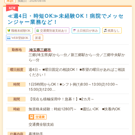
未読
掲載日
2026/08/06
NEW
≪週4日・時短OK≫未経験OK！病院でメッセ
ンジャー業務など！
職種未経験OK
交通費別途支給あり
土日祝日が休み
残業なし
WEB登録OK
派遣
埼玉県三郷市
勤務地
三郷(埼玉県)駅から---分／新三郷駅から---分／三郷中央駅か
ら---分
週4日～ ■曜日固定の相談OK！ ■希望の曜日があればご相談
曜日頻度
ください！
1日5時間からOK！■シフト例(1)8:00～13:00(2)10:00～
時間
15:00(3)12:00…
【現在も積極採用中！急募！】■2カ月～
期間
無資格未経験：時給1280円～ ■週払いOK ■扶養内OK
時給
交通費
交通費全額支給
看護助手
仕事内容