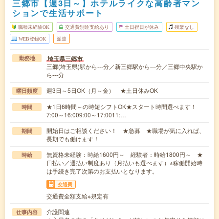
三郷市【週3日～】ホテルライクな高齢者マン
ションで生活サポート
職種未経験OK
交通費別途支給あり
土日祝日が休み
残業なし
WEB登録OK
派遣
埼玉県三郷市
勤務地
三郷(埼玉県)駅から---分／新三郷駅から---分／三郷中央駅か
ら---分
週3日～5日OK（月～金） ★土日休みOK
曜日頻度
★1日6時間～の時短シフトOK★スタート時間選べます！
時間
7:00～16:009:00～17:0011:…
開始日はご相談ください！ ★急募 ★職場が気に入れば、
期間
長期でも働けます！
無資格未経験：時給1600円～ 経験者：時給1800円～ ★
時給
日払い／週払い制度あり（月払いも選べます）※稼働開始時
は手続き完了次第のお支払いとなります。
交通費
交通費全額支給※規定有
介護関連
仕事内容