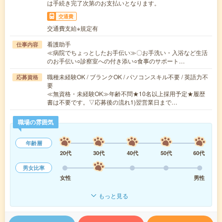
は手続き完了次第のお支払いとなります。
交通費
交通費支給※規定有
看護助手
仕事内容
≪病院でちょっとしたお手伝い≫〇お手洗い・入浴など生活
のお手伝い○診察室への付き添い○食事のサポート…
職種未経験OK / ブランクOK / パソコンスキル不要 / 英語力不
応募資格
要
≪無資格・未経験OK≫年齢不問★10名以上採用予定★履歴
書は不要です。▽応募後の流れ1)翌営業日まで…
職場の雰囲気
年齢層
20代
30代
40代
50代
60代
男女比率
女性
男性
もっと見る