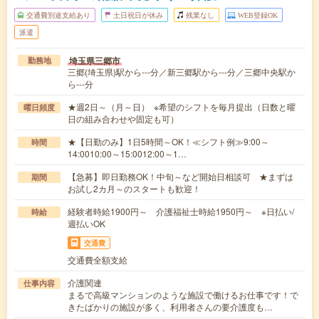
交通費別途支給あり
土日祝日が休み
残業なし
WEB登録OK
派遣
埼玉県三郷市
勤務地
三郷(埼玉県)駅から---分／新三郷駅から---分／三郷中央駅か
ら---分
★週2日～（月～日） ※希望のシフトを毎月提出（日数と曜
曜日頻度
日の組み合わせや固定も可）
★【日勤のみ】1日5時間～OK！≪シフト例≫9:00～
時間
14:0010:00～15:0012:00～1…
【急募】即日勤務OK！中旬～など開始日相談可 ★まずは
期間
お試し2カ月～のスタートも歓迎！
経験者時給1900円～ 介護福祉士時給1950円～ ※日払い/
時給
週払いOK
交通費
交通費全額支給
介護関連
仕事内容
まるで高級マンションのような施設で働けるお仕事です！で
きたばかりの施設が多く、利用者さんの要介護度も…