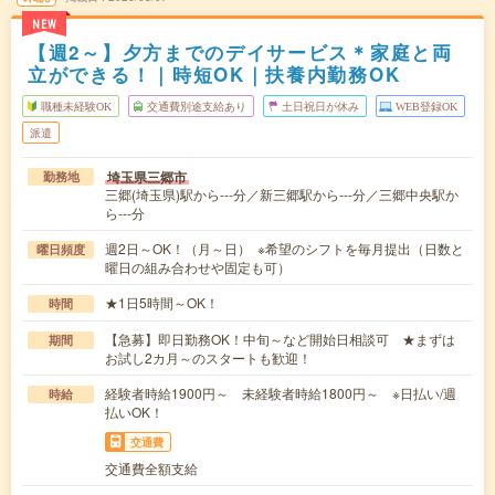
NEW
【週2～】夕方までのデイサービス＊家庭と両
立ができる！｜時短OK｜扶養内勤務OK
職種未経験OK
交通費別途支給あり
土日祝日が休み
WEB登録OK
派遣
埼玉県三郷市
勤務地
三郷(埼玉県)駅から---分／新三郷駅から---分／三郷中央駅か
ら---分
週2日～OK！（月～日） ※希望のシフトを毎月提出（日数と
曜日頻度
曜日の組み合わせや固定も可）
★1日5時間～OK！
時間
【急募】即日勤務OK！中旬～など開始日相談可 ★まずは
期間
お試し2カ月～のスタートも歓迎！
経験者時給1900円～ 未経験者時給1800円～ ※日払い/週
時給
払いOK！
交通費
交通費全額支給