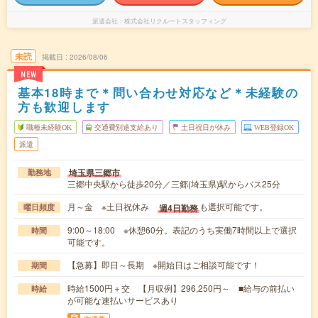
派遣会社
株式会社リクルートスタッフィング
未読
掲載日
2026/08/06
NEW
基本18時まで＊問い合わせ対応など＊未経験の
方も歓迎します
職種未経験OK
交通費別途支給あり
土日祝日が休み
WEB登録OK
派遣
埼玉県三郷市
勤務地
三郷中央駅から徒歩20分／三郷(埼玉県)駅からバス25分
月～金 ※土日祝休み
も選択可能です。
週4日勤務
曜日頻度
9:00～18:00 ※休憩60分。表記のうち実働7時間以上で選択
時間
可能です。
【急募】即日～長期 ※開始日はご相談可能です！
期間
時給1500円＋交 【月収例】296,250円～ ■給与の前払い
時給
が可能な速払いサービスあり