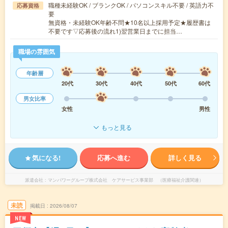
職種未経験OK / ブランクOK / パソコンスキル不要 / 英語力不
応募資格
要
無資格・未経験OK年齢不問★10名以上採用予定★履歴書は
不要です▽応募後の流れ1)翌営業日までに担当…
職場の雰囲気
年齢層
20代
30代
40代
50代
60代
男女比率
女性
男性
もっと見る
気になる!
応募へ進む
詳しく見る
派遣会社
マンパワーグループ株式会社 ケアサービス事業部 （医療福祉介護関連）
未読
掲載日
2026/08/07
NEW