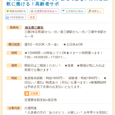
軟に働ける！高齢者サポ
職種未経験OK
交通費別途支給あり
土日祝日が休み
残業なし
WEB登録OK
派遣
埼玉県三郷市
勤務地
三郷(埼玉県)駅から---分／新三郷駅から---分／三郷中央駅か
ら---分
週3日～5日OK（月～金） ★土日休みOK
曜日頻度
★1日6時間～の時短シフトOK★スタート時間選べます！
時間
7:00～16:009:00～17:0011:…
開始日はご相談ください！ ★急募 ★職場が気に入れば、
期間
長期でも働けます！
無資格未経験：時給1600円～ 経験者：時給1800円～ ★
時給
日払い／週払い制度あり（月払いも選べます）※稼働開始時
は手続き完了次第のお支払いとなります。
交通費
交通費全額支給※規定有
介護関連
仕事内容
＊入居者の方の「ありがとう」が嬉しい＊ お年寄りを笑顔に