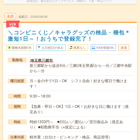
派遣会社
株式会社スタッフサービス（神奈川・千葉・埼玉エリア）
未読
掲載日
2026/08/06
NEW
＼コンビニくじ／キャラグッズの検品・梱包＊
激短1日～！おうちで登録完了！
職種未経験OK
土日祝日が休み
残業なし
WEB登録OK
派遣
埼玉県三郷市
勤務地
新三郷駅から徒歩5分／三郷(埼玉県)駅から---分／三郷中央駅
から---分
月～金の中で1日～OK シフト自由！好きな曜日で働けま
曜日頻度
す！
9:30～18:00
時間
【急募・即日～OK】1日～OK！お好きな日に働けます（規
期間
定あり）
時給1333円～ ■日払い／週払い／翌日振込み（規定あ
時給
り） ■初勤務手当（※規定による）
軽作業（仕分け・ピッキング・検品、商品管理）
仕事内容