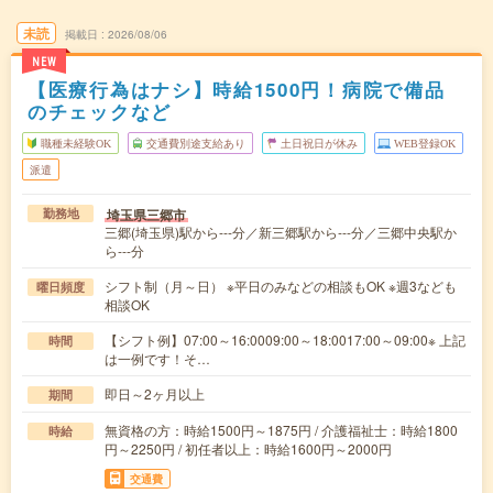
未読
掲載日
2026/08/06
NEW
【医療行為はナシ】時給1500円！病院で備品
のチェックなど
職種未経験OK
交通費別途支給あり
土日祝日が休み
WEB登録OK
派遣
埼玉県三郷市
勤務地
三郷(埼玉県)駅から---分／新三郷駅から---分／三郷中央駅か
ら---分
シフト制（月～日） ※平日のみなどの相談もOK ※週3なども
曜日頻度
相談OK
【シフト例】07:00～16:0009:00～18:0017:00～09:00※ 上記
時間
は一例です！そ…
即日～2ヶ月以上
期間
無資格の方：時給1500円～1875円 / 介護福祉士：時給1800
時給
円～2250円 / 初任者以上：時給1600円～2000円
交通費