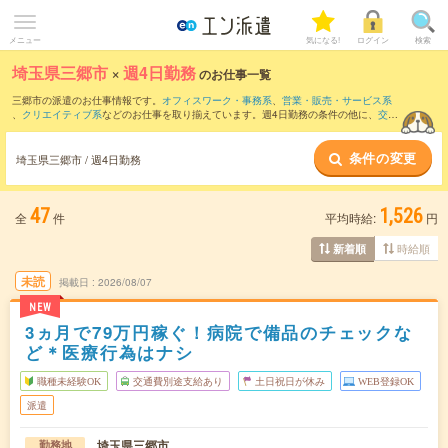
メニュー
気になる!
ログイン
検索
埼玉県三郷市
×
週4日勤務
のお仕事一覧
三郷市の派遣のお仕事情報です。
オフィスワーク・事務系
、
営業・販売・サービス系
、
クリエイティブ系
などのお仕事を取り揃えています。週4日勤務の条件の他に、
交通
費別途支給あり
、
職種未経験OK
、
友だちと一緒の応募OK
などのこだわり条件も取り
揃えています。
条件の変更
埼玉県三郷市 / 週4日勤務
47
1,526
全
件
平均時給:
円
時給順
新着順
未読
掲載日
2026/08/07
NEW
3ヵ月で79万円稼ぐ！病院で備品のチェックな
ど＊医療行為はナシ
職種未経験OK
交通費別途支給あり
土日祝日が休み
WEB登録OK
派遣
埼玉県三郷市
勤務地