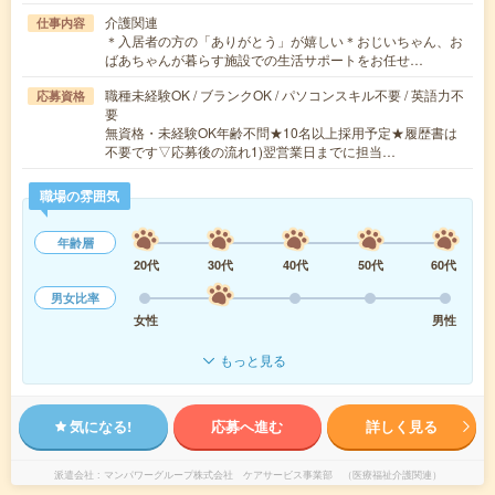
介護関連
仕事内容
＊入居者の方の「ありがとう」が嬉しい＊おじいちゃん、お
ばあちゃんが暮らす施設での生活サポートをお任せ…
職種未経験OK / ブランクOK / パソコンスキル不要 / 英語力不
応募資格
要
無資格・未経験OK年齢不問★10名以上採用予定★履歴書は
不要です▽応募後の流れ1)翌営業日までに担当…
職場の雰囲気
年齢層
20代
30代
40代
50代
60代
男女比率
女性
男性
もっと見る
気になる!
応募へ進む
詳しく見る
派遣会社
マンパワーグループ株式会社 ケアサービス事業部 （医療福祉介護関連）