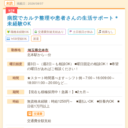
未読
掲載日
2026/08/07
NEW
病院でカルテ整理や患者さんの生活サポート＊
未経験OK
職種未経験OK
交通費別途支給あり
土日祝日が休み
残業なし
WEB登録OK
派遣
埼玉県北本市
勤務地
北本駅から---分
週3日～（週2日～も相談OK） ■曜日固定の相談OK！ ■希望
曜日頻度
の曜日があればご相談ください！
★スタート時間選べます～シフト例～7:00～16:009:00～
時間
18:0011:00～20:00など…
【現在も積極採用中！急募！】■2カ月～
期間
無資格未経験：時給1250円～ ■週払いOK ■扶養内OK ■
時給
日収1万円以上
交通費
交通費全額支給