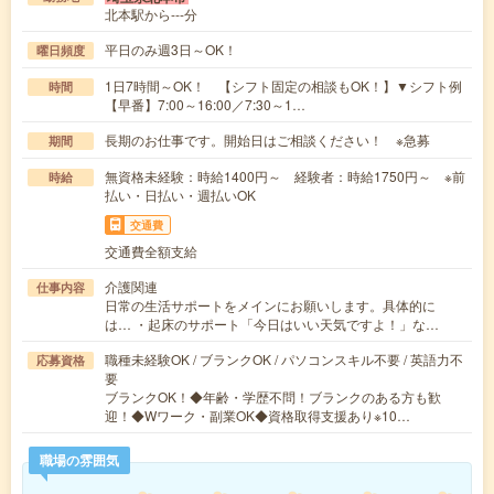
北本駅から---分
平日のみ週3日～OK！
曜日頻度
1日7時間～OK！ 【シフト固定の相談もOK！】▼シフト例
時間
【早番】7:00～16:00／7:30～1…
長期のお仕事です。開始日はご相談ください！ ※急募
期間
無資格未経験：時給1400円～ 経験者：時給1750円～ ※前
時給
払い・日払い・週払いOK
交通費
交通費全額支給
介護関連
仕事内容
日常の生活サポートをメインにお願いします。具体的に
は… ・起床のサポート「今日はいい天気ですよ！」な…
職種未経験OK / ブランクOK / パソコンスキル不要 / 英語力不
応募資格
要
ブランクOK！◆年齢・学歴不問！ブランクのある方も歓
迎！◆Wワーク・副業OK◆資格取得支援あり※10…
職場の雰囲気