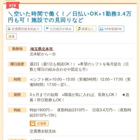
NEW
＼空いた時間で働く！／日払いOK×1勤務3.4万
円も可！施設での見回りなど
交通費別途支給あり
土日祝日が休み
残業なし
WEB登録OK
派遣
埼玉県北本市
勤務地
北本駅から---分
週2日（週1日も相談OK！） ※希望のシフトを毎月提出（日
曜日頻度
数と曜日の組み合わせや固定も可）
≪シフト例≫10:00～15:00（実働5時間）12:00～17:00（実
時間
働5時間）17:00～翌1…
3ヵ月までの短期 ※職場が気に入れば、長期もOK！ ★急
期間
募！即日勤務もOK！
時給1900円～ 夜勤時給2310円～ 日収3.4万円～（夜勤時
時給
給2310円×15h）
交通費
交通費全額支給