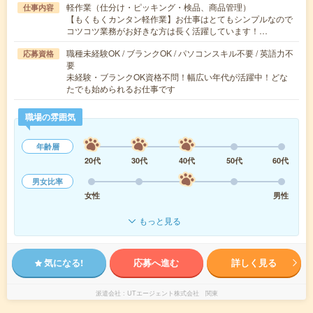
軽作業（仕分け・ピッキング・検品、商品管理）
仕事内容
【もくもくカンタン軽作業】お仕事はとてもシンプルなので
コツコツ業務がお好きな方は長く活躍しています！…
職種未経験OK / ブランクOK / パソコンスキル不要 / 英語力不
応募資格
要
未経験・ブランクOK資格不問！幅広い年代が活躍中！どな
たでも始められるお仕事です
職場の雰囲気
年齢層
20代
30代
40代
50代
60代
男女比率
女性
男性
もっと見る
気になる!
応募へ進む
詳しく見る
派遣会社
UTエージェント株式会社 関東