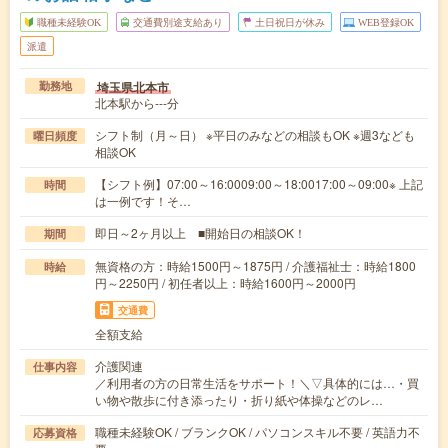
職種未経験OK
交通費別途支給あり
土日祝日が休み
WEB登録OK
派遣
埼玉県北本市
勤務地
北本駅から---分
シフト制（月～日） ※平日のみなどの相談もOK ※週3なども
曜日頻度
相談OK
【シフト例】07:00～16:0009:00～18:0017:00～09:00※ 上記
時間
は一例です！そ…
即日～2ヶ月以上 ■開始日の相談OK！
期間
無資格の方：時給1500円～1875円 / 介護福祉士：時給1800
時給
円～2250円 / 初任者以上：時給1600円～2000円
交通費
全額支給
介護関連
仕事内容
／利用者の方の日常生活をサポート！＼▽具体的には…・買
い物や散歩に付き添ったり・折り紙や体操などのレ…
職種未経験OK / ブランクOK / パソコンスキル不要 / 英語力不
応募資格