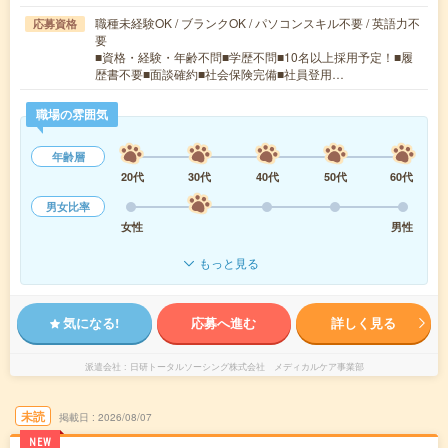
職種未経験OK / ブランクOK / パソコンスキル不要 / 英語力不
応募資格
要
■資格・経験・年齢不問■学歴不問■10名以上採用予定！■履
歴書不要■面談確約■社会保険完備■社員登用…
職場の雰囲気
年齢層
20代
30代
40代
50代
60代
男女比率
女性
男性
もっと見る
気になる!
応募へ進む
詳しく見る
派遣会社
日研トータルソーシング株式会社 メディカルケア事業部
未読
掲載日
2026/08/07
NEW