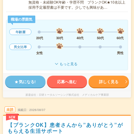
無資格・未経験OK年齢・学歴不問 ブランクOK★10名以上
採用予定履歴書は不要です。少しでも興味があ…
職場の雰囲気
年齢層
20代
30代
40代
50代
60代
男女比率
女性
男性
もっと見る
気になる!
応募へ進む
詳しく見る
派遣会社
日研トータルソーシング株式会社 メディカルケア事業部
未読
掲載日
2026/08/07
NEW
【ブランクOK】患者さんから”ありがとう”が
もらえる生活サポート