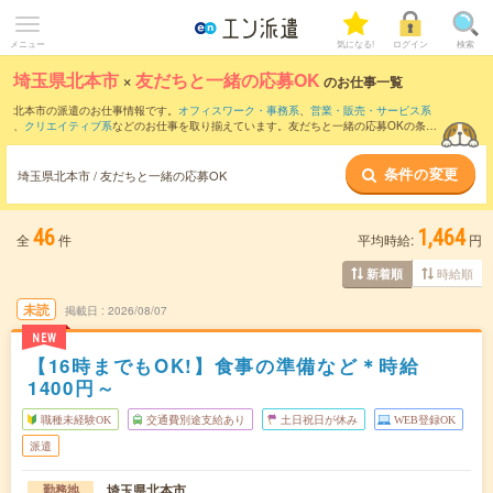
メニュー
気になる!
ログイン
検索
埼玉県北本市
×
友だちと一緒の応募OK
のお仕事一覧
北本市の派遣のお仕事情報です。
オフィスワーク・事務系
、
営業・販売・サービス系
、
クリエイティブ系
などのお仕事を取り揃えています。友だちと一緒の応募OKの条件
の他に、
交通費別途支給あり
、
職種未経験OK
、
残業なし
などのこだわり条件も取り揃
えています。
条件の変更
埼玉県北本市 / 友だちと一緒の応募OK
46
1,464
全
件
平均時給:
円
時給順
新着順
未読
掲載日
2026/08/07
NEW
【16時までもOK!】食事の準備など＊時給
1400円～
職種未経験OK
交通費別途支給あり
土日祝日が休み
WEB登録OK
派遣
埼玉県北本市
勤務地