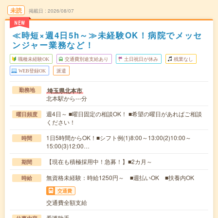
未読
掲載日
2026/08/07
NEW
≪時短×週4日5h～≫未経験OK！病院でメッセ
ンジャー業務など！
職種未経験OK
交通費別途支給あり
土日祝日が休み
残業なし
WEB登録OK
派遣
埼玉県北本市
勤務地
北本駅から---分
週4日～ ■曜日固定の相談OK！ ■希望の曜日があればご相談
曜日頻度
ください！
1日5時間からOK！■シフト例(1)8:00～13:00(2)10:00～
時間
15:00(3)12:00…
【現在も積極採用中！急募！】■2カ月～
期間
無資格未経験：時給1250円～ ■週払いOK ■扶養内OK
時給
交通費
交通費全額支給
看護助手