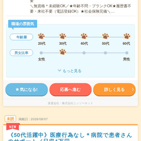
要
＼無資格＊未経験OK／★年齢不問・ブランクOK★履歴書不
要・来社不要（電話登録OK）★社会保険完備＼…
職場の雰囲気
年齢層
20代
30代
40代
50代
60代
男女比率
女性
男性
もっと見る
気になる!
応募へ進む
詳しく見る
派遣会社
株式会社ニッソーネット
未読
掲載日
2026/08/07
NEW
《50代活躍中》医療行為なし＊病院で患者さん
のサポート／日収1万円～