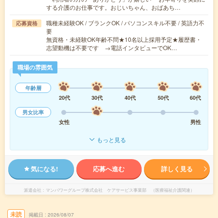
する介護のお仕事です。おじいちゃん、おばあち…
職種未経験OK / ブランクOK / パソコンスキル不要 / 英語力不
応募資格
要
無資格・未経験OK年齢不問★10名以上採用予定★履歴書・
志望動機は不要です →電話インタビューでOK…
職場の雰囲気
年齢層
20代
30代
40代
50代
60代
男女比率
女性
男性
もっと見る
気になる!
応募へ進む
詳しく見る
派遣会社
マンパワーグループ株式会社 ケアサービス事業部 （医療福祉介護関連）
未読
掲載日
2026/08/07