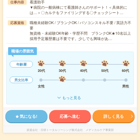
看護助手
仕事内容
▼病院の一般病棟にて看護師さんのサポート！＜具体的に
は…＞〇カルテをファイリングする〇チェックシート…
職種未経験OK / ブランクOK / パソコンスキル不要 / 英語力不
応募資格
要
無資格・未経験OK年齢・学歴不問 ブランクOK★10名以上
採用予定履歴書は不要です。少しでも興味があ…
職場の雰囲気
年齢層
20代
30代
40代
50代
60代
男女比率
女性
男性
もっと見る
気になる!
応募へ進む
詳しく見る
派遣会社
日研トータルソーシング株式会社 メディカルケア事業部