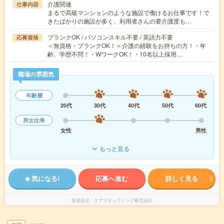
介護関連
仕事内容
まるで高級マンションのような施設で働けるお仕事です！で
きたばかりの施設が多く、利用者さんの要介護度も…
ブランクOK / パソコンスキル不要 / 英語力不要
応募資格
＜無資格・ブランクOK！＞介護の経験をお持ちの方！・年
齢、学歴不問！・WワークOK！・10名以上採用…
職場の雰囲気
年齢層
20代
30代
40代
50代
60代
男女比率
女性
男性
もっと見る
気になる!
応募へ進む
詳しく見る
派遣会社
ケアスタッフィング株式会社