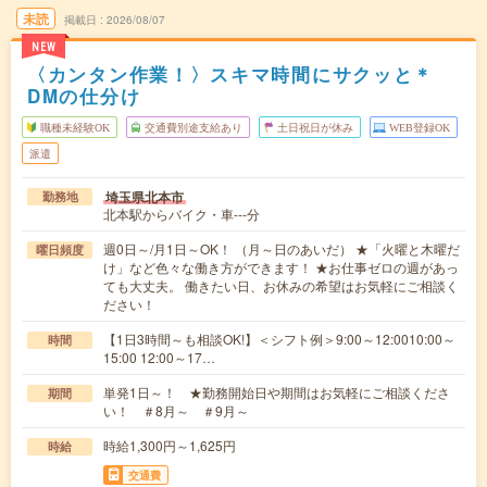
未読
掲載日
2026/08/07
NEW
〈カンタン作業！〉スキマ時間にサクッと＊
DMの仕分け
職種未経験OK
交通費別途支給あり
土日祝日が休み
WEB登録OK
派遣
埼玉県北本市
勤務地
北本駅からバイク・車---分
週0日～/月1日～OK！ （月～日のあいだ） ★「火曜と木曜だ
曜日頻度
け」など色々な働き方ができます！ ★お仕事ゼロの週があっ
ても大丈夫。 働きたい日、お休みの希望はお気軽にご相談く
ださい！
【1日3時間～も相談OK!】＜シフト例＞9:00～12:0010:00～
時間
15:00 12:00～17…
単発1日～！ ★勤務開始日や期間はお気軽にご相談くださ
期間
い！ ＃8月～ ＃9月～
時給1,300円～1,625円
時給
交通費