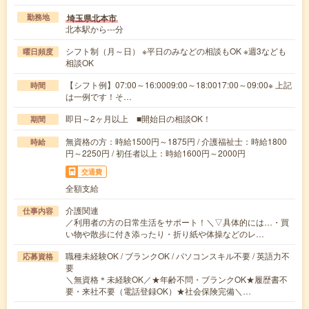
埼玉県北本市
勤務地
北本駅から---分
シフト制（月～日） ※平日のみなどの相談もOK ※週3なども
曜日頻度
相談OK
【シフト例】07:00～16:0009:00～18:0017:00～09:00※ 上記
時間
は一例です！そ…
即日～2ヶ月以上 ■開始日の相談OK！
期間
無資格の方：時給1500円～1875円 / 介護福祉士：時給1800
時給
円～2250円 / 初任者以上：時給1600円～2000円
交通費
全額支給
介護関連
仕事内容
／利用者の方の日常生活をサポート！＼▽具体的には…・買
い物や散歩に付き添ったり・折り紙や体操などのレ…
職種未経験OK / ブランクOK / パソコンスキル不要 / 英語力不
応募資格
要
＼無資格＊未経験OK／★年齢不問・ブランクOK★履歴書不
要・来社不要（電話登録OK）★社会保険完備＼…