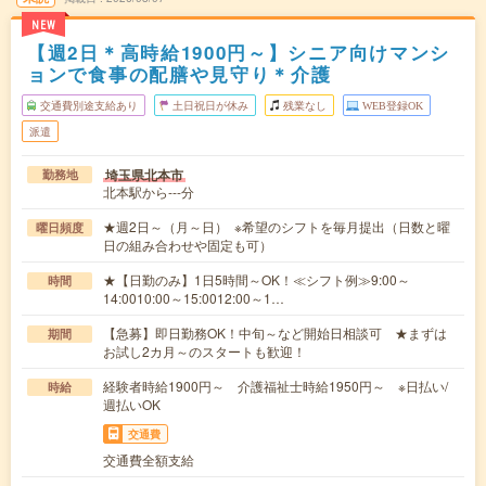
NEW
【週2日＊高時給1900円～】シニア向けマンシ
ョンで食事の配膳や見守り＊介護
交通費別途支給あり
土日祝日が休み
残業なし
WEB登録OK
派遣
埼玉県北本市
勤務地
北本駅から---分
★週2日～（月～日） ※希望のシフトを毎月提出（日数と曜
曜日頻度
日の組み合わせや固定も可）
★【日勤のみ】1日5時間～OK！≪シフト例≫9:00～
時間
14:0010:00～15:0012:00～1…
【急募】即日勤務OK！中旬～など開始日相談可 ★まずは
期間
お試し2カ月～のスタートも歓迎！
経験者時給1900円～ 介護福祉士時給1950円～ ※日払い/
時給
週払いOK
交通費
交通費全額支給