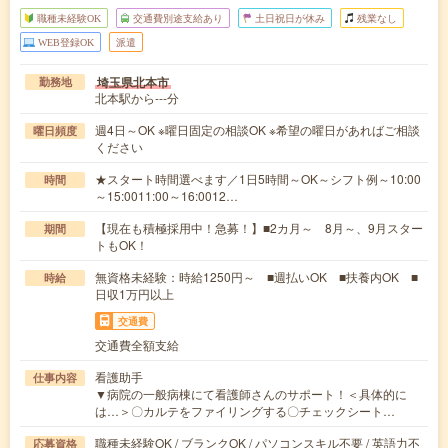
職種未経験OK
交通費別途支給あり
土日祝日が休み
残業なし
WEB登録OK
派遣
埼玉県北本市
勤務地
北本駅から---分
週4日～OK ※曜日固定の相談OK ※希望の曜日があればご相談
曜日頻度
ください
★スタート時間選べます／1日5時間～OK～シフト例～10:00
時間
～15:0011:00～16:0012…
【現在も積極採用中！急募！】■2カ月～ 8月～、9月スター
期間
トもOK！
無資格未経験：時給1250円～ ■週払いOK ■扶養内OK ■
時給
日収1万円以上
交通費
交通費全額支給
看護助手
仕事内容
▼病院の一般病棟にて看護師さんのサポート！＜具体的に
は…＞〇カルテをファイリングする〇チェックシート…
職種未経験OK / ブランクOK / パソコンスキル不要 / 英語力不
応募資格