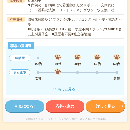
仕事内容
▼病院の一般病棟にて看護師さんのサポート！具体的に
は、・器具の洗浄・ベットメイキングやシーツ交換・移…
職種未経験OK / ブランクOK / パソコンスキル不要 / 英語力不
応募資格
要
■無資格・未経験OK！■年齢・学歴不問！ブランクOK!■10名
以上採用予定！■履歴書不要■社会保険完…
職場の雰囲気
年齢層
20代
30代
40代
50代
60代
男女比率
女性
男性
もっと見る
気になる!
応募へ進む
詳しく見る
派遣会社
日研トータルソーシング株式会社 メディカルケア事業部