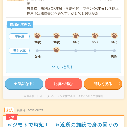
要
無資格・未経験OK年齢・学歴不問 ブランクOK★10名以上
採用予定履歴書は不要です。少しでも興味があ…
職場の雰囲気
年齢層
20代
30代
40代
50代
60代
男女比率
女性
男性
もっと見る
気になる!
応募へ進む
詳しく見る
派遣会社
日研トータルソーシング株式会社 メディカルケア事業部
未読
掲載日
2026/08/07
NEW
≪ジモトで時短！！≫近所の施設で身の回りの