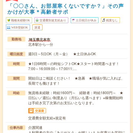
「〇〇さん、お部屋寒くないですか？」その声
かけが大事＊高齢者サポ
職種未経験OK
交通費別途支給あり
土日祝日が休み
残業なし
WEB登録OK
派遣
埼玉県北本市
勤務地
北本駅から---分
週3日～5日OK（月～金） ★土日休みOK
曜日頻度
★1日6時間～の時短シフトOK★スタート時間選べます！
時間
7:00～16:009:00～17:0011:…
開始日はご相談ください！ ★急募 ★職場が気に入れば、
期間
長期でも働けます！
無資格未経験：時給1600円～ 経験者：時給1800円～ ★
時給
日払い／週払い制度あり（月払いも選べます）※稼働開始時
は手続き完了次第のお支払いとなります。
交通費
交通費全額支給※規定有
介護関連
仕事内容
＊利用者の方の「ありがとう」が嬉しい＊ お年寄りを笑顔に