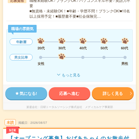
職種未経験OK / ブランクOK / パソコンスキル不要 / 英語力不
応募資格
要
■無資格・未経験OK！■年齢・学歴不問！ブランクOK!■10名
以上採用予定！■履歴書不要■社会保険完…
職場の雰囲気
年齢層
20代
30代
40代
50代
60代
男女比率
女性
男性
もっと見る
気になる!
応募へ進む
詳しく見る
派遣会社
日研トータルソーシング株式会社 メディカルケア事業部
未読
掲載日
2026/08/07
NEW
【オープニング募集】おばあちゃんのお散歩付