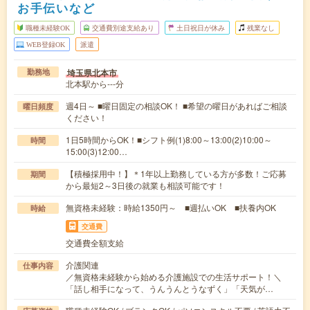
お手伝いなど
職種未経験OK
交通費別途支給あり
土日祝日が休み
残業なし
WEB登録OK
派遣
埼玉県北本市
勤務地
北本駅から---分
週4日～ ■曜日固定の相談OK！ ■希望の曜日があればご相談
曜日頻度
ください！
1日5時間からOK！■シフト例(1)8:00～13:00(2)10:00～
時間
15:00(3)12:00…
【積極採用中！】＊1年以上勤務している方が多数！ご応募
期間
から最短2～3日後の就業も相談可能です！
無資格未経験：時給1350円～ ■週払いOK ■扶養内OK
時給
交通費
交通費全額支給
介護関連
仕事内容
／無資格未経験から始める介護施設での生活サポート！＼
「話し相手になって、うんうんとうなずく」「天気が…