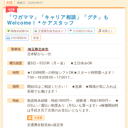
未読
掲載日
2026/08/07
NEW
「ワガママ」「キャリア相談」「グチ」も
Welcome！＊ケアスタッフ
職種未経験OK
交通費別途支給あり
土日祝日が休み
残業なし
WEB登録OK
派遣
埼玉県北本市
勤務地
北本駅から---分
週3日～5日OK（月～金） ★土日休みOK
曜日頻度
★1日6時間～の時短シフトOK★スタート時間選べます！
時間
7:00～16:009:00～17:0011:…
開始日はご相談ください！ ★急募 ★職場が気に入れば、
期間
長期でも働けます！
無資格未経験：時給1600円～ 経験者：時給1800円～ ★
時給
日払い／週払い制度あり（月払いも選べます）※稼働開始時
は手続き完了次第のお支払いとなります。
交通費
交通費全額支給※規定有