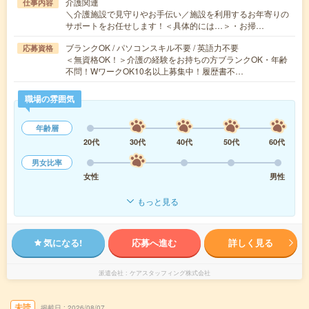
介護関連
仕事内容
＼介護施設で見守りやお手伝い／施設を利用するお年寄りの
サポートをお任せします！＜具体的には…＞・お掃…
ブランクOK / パソコンスキル不要 / 英語力不要
応募資格
＜無資格OK！＞介護の経験をお持ちの方ブランクOK・年齢
不問！WワークOK10名以上募集中！履歴書不…
職場の雰囲気
年齢層
20代
30代
40代
50代
60代
男女比率
女性
男性
もっと見る
気になる!
応募へ進む
詳しく見る
派遣会社
ケアスタッフィング株式会社
未読
掲載日
2026/08/07