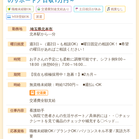
職種未経験OK
交通費別途支給あり
土日祝日が休み
残業なし
WEB登録OK
派遣
埼玉県北本市
勤務地
北本駅から---分
週3日～（週2日～も相談OK） ■曜日固定の相談OK！ ■希望
曜日頻度
の曜日があればご相談ください！
お子さんの予定にも柔軟に調整可能です。シフト例9:00～
時間
18:00（休憩60分）7:00～16:00…
【現在も積極採用中！急募！】■2カ月～
期間
無資格未経験：時給1250円～ ■週払いOK
時給
交通費
交通費全額支給
看護助手
仕事内容
＼病院で患者さんの生活サポート／具体的には・・〇チェッ
クシートを見て備品のチェックや補充する〇ベッド…
職種未経験OK / ブランクOK / パソコンスキル不要 / 英語力不
応募資格
要