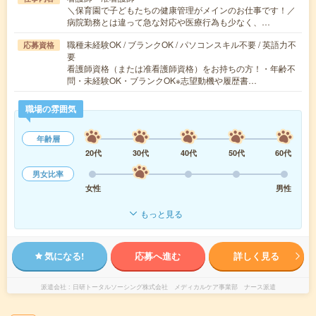
＼保育園で子どもたちの健康管理がメインのお仕事です！／
病院勤務とは違って急な対応や医療行為も少なく、…
職種未経験OK / ブランクOK / パソコンスキル不要 / 英語力不
応募資格
要
看護師資格（または准看護師資格）をお持ちの方！・年齢不
問・未経験OK・ブランクOK※志望動機や履歴書…
職場の雰囲気
年齢層
20代
30代
40代
50代
60代
男女比率
女性
男性
もっと見る
気になる!
応募へ進む
詳しく見る
派遣会社
日研トータルソーシング株式会社 メディカルケア事業部 ナース派遣