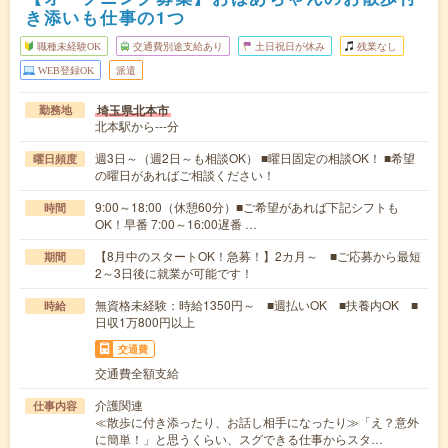
き添いも仕事の1つ
職種未経験OK
交通費別途支給あり
土日祝日が休み
残業なし
WEB登録OK
派遣
埼玉県北本市
勤務地
北本駅から---分
週3日～（週2日～も相談OK） ■曜日固定の相談OK！ ■希望
曜日頻度
の曜日があればご相談ください！
9:00～18:00（休憩60分）■ご希望があれば下記シフトも
時間
OK！早番 7:00～16:00遅番 …
【8月中のスタートOK！急募！】2カ月～ ■ご応募から最短
期間
2～3日後に就業が可能です！
無資格未経験：時給1350円～ ■週払いOK ■扶養内OK ■
時給
日収1万800円以上
交通費
交通費全額支給
介護関連
仕事内容
≪散歩に付き添ったり、お話し相手になったり≫「え？意外
に簡単！」と思うくらい、スグできる仕事からスタ…