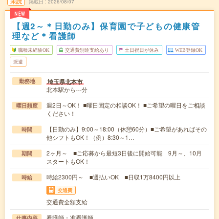
未読
掲載日
2026/08/07
NEW
【週2～＊日勤のみ】保育園で子どもの健康管
理など＊看護師
職種未経験OK
交通費別途支給あり
土日祝日が休み
WEB登録OK
派遣
埼玉県北本市
勤務地
北本駅から---分
週2日～OK！ ■曜日固定の相談OK！ ■ご希望の曜日をご相談
曜日頻度
ください！
【日勤のみ】9:00～18:00（休憩60分）■ご希望があればその
時間
他シフトもOK！（例）8:30～1…
2ヶ月～ ■ご応募から最短3日後に開始可能 9月～、10月
期間
スタートもOK！
時給2300円～ ■週払いOK ■日収1万8400円以上
時給
交通費
交通費全額支給
看護師・准看護師
仕事内容