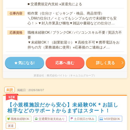
■ 交通費規定内支給 ※派遣先による
軽作業（仕分け・ピッキング・検品、商品管理）
仕事内容
＼DMの仕分け／＜とってもシンプルなので未経験でも安
心！＞▼封入作業及び梱包▼雑誌や書籍などの仕分け…
職種未経験OK / ブランクOK / パソコンスキル不要 / 英語力不
応募資格
要
▼未経験OK！（副業歓迎☆）▼高校生不可▼携帯電話をお
持ちの方（業務連絡に使用）※応募後のご連絡はメ…
気になる!
応募へ進む
詳しく見る
派遣会社
株式会社バイトレ（キャムコムグループ）
未読
掲載日
2026/08/07
NEW
【小規模施設だから安心】未経験OK＊お話し
相手などのサポートからまずはスタート！
職種未経験OK
交通費別途支給あり
土日祝日が休み
WEB登録OK
派遣