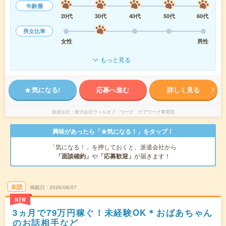
年齢層
20代
30代
40代
50代
60代
男女比率
女性
男性
もっと見る
気になる!
応募へ進む
詳しく見る
派遣会社
株式会社ウィルオブ・ワーク ケアワーク事業部
興味があったら「★気になる！」をタップ！
「気になる！」を押しておくと、派遣会社から
「面談確約」
や
「応募歓迎」
が届きます！
未読
掲載日
2026/08/07
NEW
3ヵ月で79万円稼ぐ！未経験OK＊おばあちゃん
のお話相手など