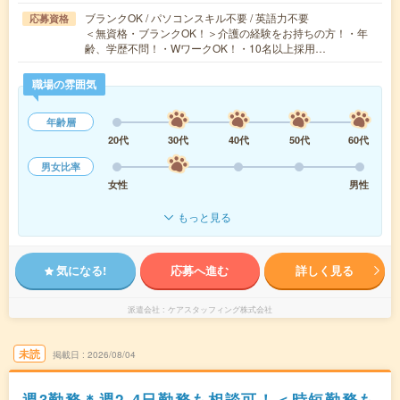
ブランクOK / パソコンスキル不要 / 英語力不要
応募資格
＜無資格・ブランクOK！＞介護の経験をお持ちの方！・年
齢、学歴不問！・WワークOK！・10名以上採用…
職場の雰囲気
年齢層
20代
30代
40代
50代
60代
男女比率
女性
男性
もっと見る
気になる!
応募へ進む
詳しく見る
派遣会社
ケアスタッフィング株式会社
未読
掲載日
2026/08/04
週3勤務＊週2-4日勤務も相談可！＜時短勤務も