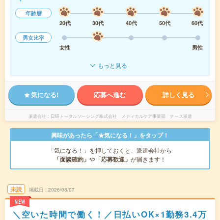
年齢層
20代
30代
40代
50代
60代
男女比率
女性
男性
もっと見る
気になる!
応募へ進む
詳しく見る
派遣会社
日研トータルソーシング株式会社 メディカルケア事業部 ナース派遣
興味があったら「★気になる！」をタップ！
「気になる！」を押しておくと、派遣会社から
「面談確約」
や
「応募歓迎」
が届きます！
未読
掲載日
2026/08/07
NEW
＼空いた時間で働く！／日払いOK×1勤務3.4万