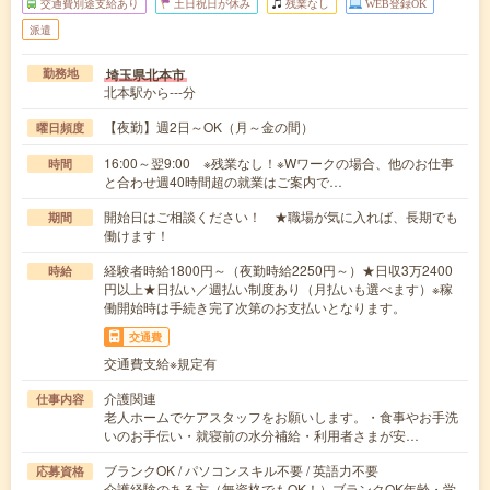
交通費別途支給あり
土日祝日が休み
残業なし
WEB登録OK
派遣
埼玉県北本市
勤務地
北本駅から---分
【夜勤】週2日～OK（月～金の間）
曜日頻度
16:00～翌9:00 ※残業なし！※Wワークの場合、他のお仕事
時間
と合わせ週40時間超の就業はご案内で…
開始日はご相談ください！ ★職場が気に入れば、長期でも
期間
働けます！
経験者時給1800円～（夜勤時給2250円～）★日収3万2400
時給
円以上★日払い／週払い制度あり（月払いも選べます）※稼
働開始時は手続き完了次第のお支払いとなります。
交通費
交通費支給※規定有
介護関連
仕事内容
老人ホームでケアスタッフをお願いします。・食事やお手洗
いのお手伝い・就寝前の水分補給・利用者さまが安…
ブランクOK / パソコンスキル不要 / 英語力不要
応募資格
介護経験のある方（無資格でもOK！）ブランクOK年齢・学