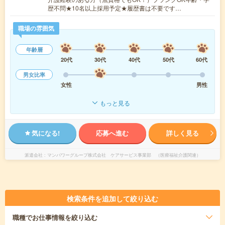
歴不問★10名以上採用予定★履歴書は不要です…
職場の雰囲気
年齢層
20代
30代
40代
50代
60代
男女比率
女性
男性
もっと見る
気になる!
応募へ進む
詳しく見る
派遣会社
マンパワーグループ株式会社 ケアサービス事業部 （医療福祉介護関連）
検索条件を追加して絞り込む
職種
でお仕事情報を絞り込む