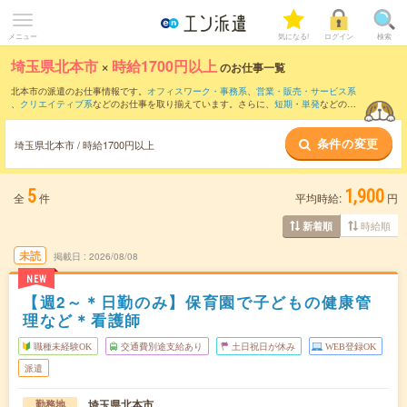
メニュー
気になる!
ログイン
検索
埼玉県北本市
×
時給1700円以上
のお仕事一覧
北本市の派遣のお仕事情報です。
オフィスワーク・事務系
、
営業・販売・サービス系
、
クリエイティブ系
などのお仕事を取り揃えています。さらに、
短期
・
単発
などの期
間や、
職種未経験OK
などのこだわり条件で絞り込んでいただけます。
条件の変更
埼玉県北本市 / 時給1700円以上
5
1,900
全
件
平均時給:
円
時給順
新着順
未読
掲載日
2026/08/08
NEW
【週2～＊日勤のみ】保育園で子どもの健康管
理など＊看護師
職種未経験OK
交通費別途支給あり
土日祝日が休み
WEB登録OK
派遣
埼玉県北本市
勤務地