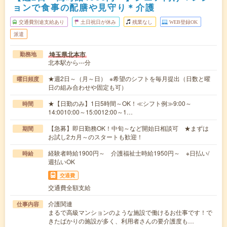
ョンで食事の配膳や見守り＊介護
交通費別途支給あり
土日祝日が休み
残業なし
WEB登録OK
派遣
埼玉県北本市
勤務地
北本駅から---分
★週2日～（月～日） ※希望のシフトを毎月提出（日数と曜
曜日頻度
日の組み合わせや固定も可）
★【日勤のみ】1日5時間～OK！≪シフト例≫9:00～
時間
14:0010:00～15:0012:00～1…
【急募】即日勤務OK！中旬～など開始日相談可 ★まずは
期間
お試し2カ月～のスタートも歓迎！
経験者時給1900円～ 介護福祉士時給1950円～ ※日払い/
時給
週払いOK
交通費
交通費全額支給
介護関連
仕事内容
まるで高級マンションのような施設で働けるお仕事です！で
きたばかりの施設が多く、利用者さんの要介護度も…