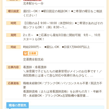
北本駅から---分
週2日～OK！ ■曜日固定の相談OK！ ■ご希望の曜日をご相談
曜日頻度
ください！
【日勤のみ】9:00～18:00（休憩60分）■ご希望があればその
時間
他シフトもOK！（例）8:30～1…
2ヶ月～ ■ご応募から最短3日後に開始可能 9月～、10月
期間
スタートもOK！
時給2300円～ ■週払いOK ■日収1万8400円以上
時給
交通費
交通費全額支給
看護師・准看護師
仕事内容
＼保育園で子どもたちの健康管理がメインのお仕事です！／
病院勤務とは違って急な対応や医療行為も少なく、…
職種未経験OK / ブランクOK / パソコンスキル不要 / 英語力不
応募資格
要
看護師資格（または准看護師資格）をお持ちの方！・年齢不
問・未経験OK・ブランクOK※志望動機や履歴書…
職場の雰囲気