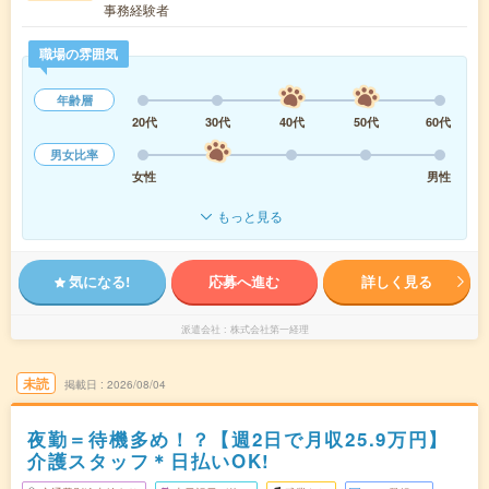
事務経験者
職場の雰囲気
年齢層
20代
30代
40代
50代
60代
男女比率
女性
男性
もっと見る
気になる!
応募へ進む
詳しく見る
派遣会社
株式会社第一経理
未読
掲載日
2026/08/04
夜勤＝待機多め！？【週2日で月収25.9万円】
介護スタッフ＊日払いOK!