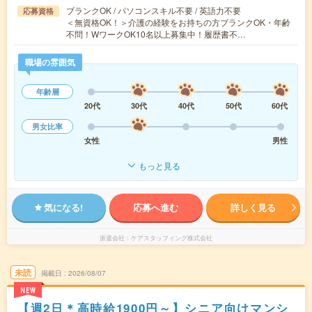
ブランクOK / パソコンスキル不要 / 英語力不要
応募資格
＜無資格OK！＞介護の経験をお持ちの方ブランクOK・年齢
不問！WワークOK10名以上募集中！履歴書不…
職場の雰囲気
年齢層
20代
30代
40代
50代
60代
男女比率
女性
男性
もっと見る
気になる!
応募へ進む
詳しく見る
派遣会社
ケアスタッフィング株式会社
未読
掲載日
2026/08/07
NEW
【週2日＊高時給1900円～】シニア向けマンシ