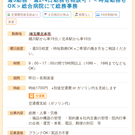
OK＞総合病院にて総務事務
交通費別途支給あり
土日祝日が休み
残業なし
WEB登録OK
派遣
埼玉県北本市
勤務地
桶川駅から車15分／北本駅から車10分
・週3日程度 ・時短勤務OK ※ご希望の働き方をご相談くださ
曜日頻度
い。
9：00～17：00の間で5時間以上（10時～、16時までなども
時間
OK）
即日～長期派遣
期間
時給1700円 ※別途交通費 or ガソリン代を支給します
時給
交通費
交通費支給（ガソリン代）
総務・人事・労務
仕事内容
・備品や機器の管理 ・契約書＆社内文書の管理・院内行事
の企画・運営・来客、電話、郵便の対応 等
ブランクOK / 英語力不要
応募資格