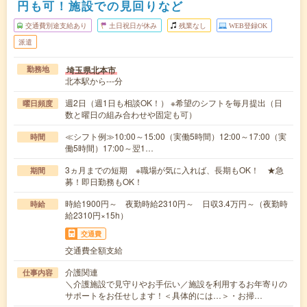
円も可！施設での見回りなど
交通費別途支給あり
土日祝日が休み
残業なし
WEB登録OK
派遣
埼玉県北本市
勤務地
北本駅から---分
週2日（週1日も相談OK！） ※希望のシフトを毎月提出（日
曜日頻度
数と曜日の組み合わせや固定も可）
≪シフト例≫10:00～15:00（実働5時間）12:00～17:00（実
時間
働5時間）17:00～翌1…
3ヵ月までの短期 ※職場が気に入れば、長期もOK！ ★急
期間
募！即日勤務もOK！
時給1900円～ 夜勤時給2310円～ 日収3.4万円～（夜勤時
時給
給2310円×15h）
交通費
交通費全額支給
介護関連
仕事内容
＼介護施設で見守りやお手伝い／施設を利用するお年寄りの
サポートをお任せします！＜具体的には…＞・お掃…