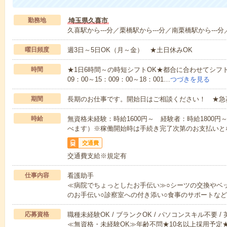
勤務地
埼玉県久喜市
久喜駅から---分／栗橋駅から---分／南栗橋駅から---分
曜日頻度
週3日～5日OK（月～金） ★土日休みOK
時間
★1日6時間～の時短シフトOK★都合に合わせてシフト
09：00～15：009：00～18：001…
つづきを見る
期間
長期のお仕事です。開始日はご相談ください！ ★急
時給
無資格未経験：時給1600円～ 経験者：時給1800
べます）※稼働開始時は手続き完了次第のお支払いと
交通費
交通費支給※規定有
仕事内容
看護助手
≪病院でちょっとしたお手伝い≫○シーツの交換やベ
のお手伝い○診察室への付き添い○食事のサポートな
応募資格
職種未経験OK / ブランクOK / パソコンスキル不要 /
≪無資格・未経験OK≫年齢不問★10名以上採用予定