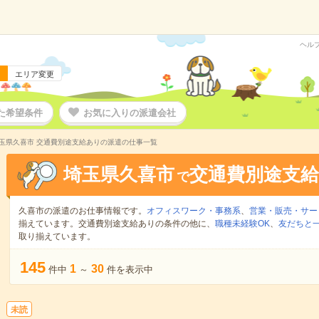
ヘル
エリア変更
た希望条件
お気に入りの派遣会社
玉県久喜市 交通費別途支給ありの派遣の仕事一覧
埼玉県久喜市
交通費別途支
で
久喜市の派遣のお仕事情報です。
オフィスワーク・事務系
、
営業・販売・サー
揃えています。交通費別途支給ありの条件の他に、
職種未経験OK
、
友だちと一
取り揃えています。
145
1
30
件中
～
件を表示中
未読