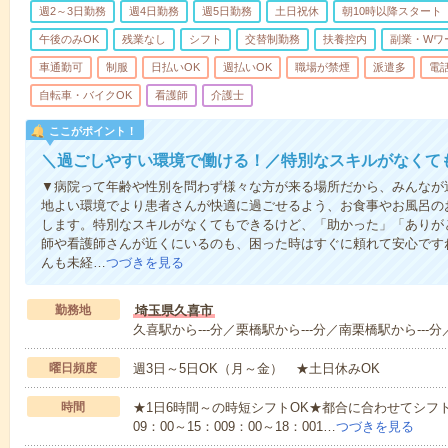
週2～3日勤務
週4日勤務
週5日勤務
土日祝休
朝10時以降スタート
午後のみOK
残業なし
シフト
交替制勤務
扶養控内
副業・Wワ
車通勤可
制服
日払いOK
週払いOK
職場が禁煙
派遣多
電
自転車・バイクOK
看護師
介護士
ここがポイント！
＼過ごしやすい環境で働ける！／特別なスキルがなくて
▼病院って年齢や性別を問わず様々な方が来る場所だから、みんなが
地よい環境でより患者さんが快適に過ごせるよう、お食事やお風呂の
します。特別なスキルがなくてもできるけど、「助かった」「ありが
師や看護師さんが近くにいるのも、困った時はすぐに頼れて安心です
んも未経…
つづきを見る
勤務地
埼玉県久喜市
久喜駅から---分／栗橋駅から---分／南栗橋駅から---分
曜日頻度
週3日～5日OK（月～金） ★土日休みOK
時間
★1日6時間～の時短シフトOK★都合に合わせてシフト
09：00～15：009：00～18：001…
つづきを見る