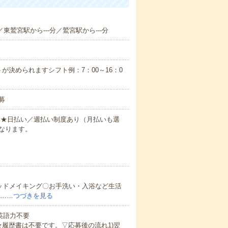
／東鷲宮駅から---分／鷲宮駅から---分
が決められますシフト例：7：00～16：0
募
円～★日払い／週払い制度あり（月払いも選
なります。
ッドメイキング〇お手洗い・入浴など生活
ど……
つづきを見る
 英語力不要
★履歴書は不要です。▽応募後の流れ1)翌