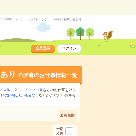
プ・お問い合わせ
サイトマップ
掲載のお問い合わせ
会員登録
ログイン
給あり
の派遣のお仕事情報一覧
ビス系
、
クリエイティブ系
などのお仕事を取り
緒の応募OK
、
残業なし
などのこだわり条件も
新着順
一括
応募