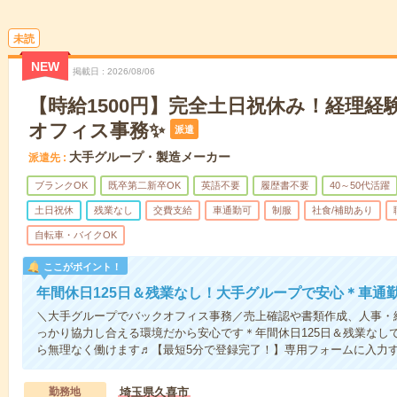
未読
NEW
掲載日
2026/08/06
【時給1500円】完全土日祝休み！経理経
オフィス事務✨
派遣
大手グループ・製造メーカー
派遣先
ブランクOK
既卒第二新卒OK
英語不要
履歴書不要
40～50代活躍
土日祝休
残業なし
交費支給
車通勤可
制服
社食/補助あり
自転車・バイクOK
ここがポイント！
年間休日125日＆残業なし！大手グループで安心＊車通
＼大手グループでバックオフィス事務／売上確認や書類作成、人事・
っかり協力し合える環境だから安心です＊年間休日125日＆残業なし
ら無理なく働けます♬【最短5分で登録完了！】専用フォームに入力
勤務地
埼玉県久喜市