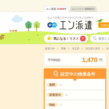
エン派遣
71454
件
エンバイト
82531
件
ちょうど良いワークライフバランスが叶う
関東版
気になる！リスト
0
保存し
派遣TOP
関東
埼玉県
埼玉県久喜市
埼
,
1
4
7
0
平均時給:
円
設定中の検索条件
期間
---
派遣形式
---
時給
---