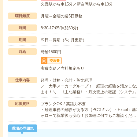
久喜駅から車15分／新白岡駅から車10分
曜日頻度
月曜～金曜の週5日勤務
時間
8:30-17:05(休憩60分)
期間
即日～長期（3ヶ月更新）
時給
時給1500円
交通費
実費支給／当社規定あり
仕事内容
経理・財務・会計・英文経理
／ 大手メーカーグループ！ 経理の経験を活かしな
ます！＼ 《主な業務》・月次売上の確認（システム
応募資格
ブランクOK / 英語力不要
・経理事務の経験がある方【PCスキル】・Excel：
ォローで就業後も安心！お気軽に何でもご相談くだ…
職場の雰囲気