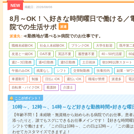
NEW
掲載日
2026/08/06
8月～OK！＼好きな時間曜日で働ける／
院での生活サポ
派遣
≪勤務地が選べる≫病院でのお仕事です。
派遣先
職種未経験OK
社会人未経験OK
ブランクOK
大学生歓迎
既卒第二
友達と一緒OK
OA不要
英語不要
履歴書不要
40～50代活躍
6
週2～3日勤務
週4日勤務
週5日勤務
土日祝休
朝10時以降スタート
午後のみOK
残業なし
シフト
交替制勤務
扶養控内
副業・Wワ
車通勤可
制服
日払いOK
週払いOK
職場が禁煙
派遣多
電
自転車・バイクOK
看護師
介護士
ここがポイント！
10時～、12時～、14時～など好きな勤務時間×好きな曜
【年齢不問！】未経験・無資格から始められる病院でのお仕事。患者
添ったりと、誰でもスグにできるお仕事メインです！【好きな時間曜日
シフトで働けます。「この日は10時～、この日は12時～」「この週
わせてカスタマイズできますよ！