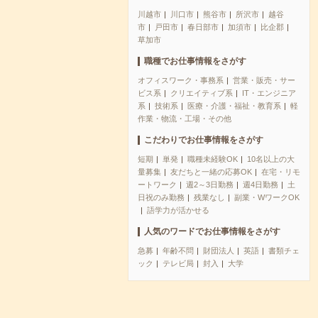
川越市
川口市
熊谷市
所沢市
越谷
市
戸田市
春日部市
加須市
比企郡
草加市
職種でお仕事情報をさがす
オフィスワーク・事務系
営業・販売・サー
ビス系
クリエイティブ系
IT・エンジニア
系
技術系
医療・介護・福祉・教育系
軽
作業・物流・工場・その他
こだわりでお仕事情報をさがす
短期
単発
職種未経験OK
10名以上の大
量募集
友だちと一緒の応募OK
在宅・リモ
ートワーク
週2～3日勤務
週4日勤務
土
日祝のみ勤務
残業なし
副業・WワークOK
語学力が活かせる
人気のワードでお仕事情報をさがす
急募
年齢不問
財団法人
英語
書類チェ
ック
テレビ局
封入
大学