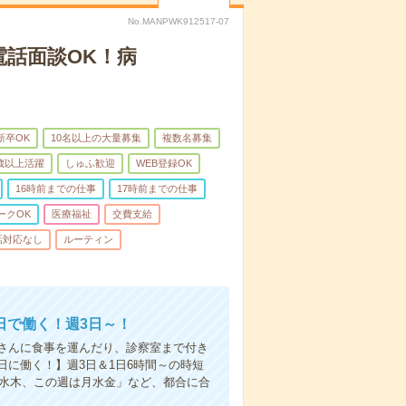
No.MANPWK912517-07
電話面談OK！病
新卒OK
10名以上の大量募集
複数名募集
0歳以上活躍
しゅふ歓迎
WEB登録OK
16時前までの仕事
17時前までの仕事
ークOK
医療福祉
交費支給
話対応なし
ルーティン
日で働く！週3日～！
さんに食事を運んだり、診察室まで付き
に働く！】週3日＆1日6時間～の時短
は水木、この週は月水金」など、都合に合