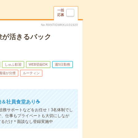
一括
応募
No.RANTIGWKKU101920
験が活きるバック
しゅふ歓迎
WEB登録OK
週5日勤務
職場が分煙
ルーティン
勤＆社員食堂あり☕
総務サポートなどをお任せ！3名体制でし
で、仕事もプライベートも大切にしなが
するだけ＊面談なし登録実施中