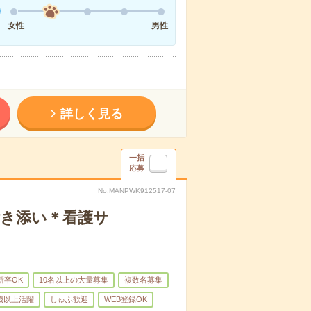
女性
男性
詳しく見る
一括
応募
No.MANPWK912517-07
付き添い＊看護サ
新卒OK
10名以上の大量募集
複数名募集
0歳以上活躍
しゅふ歓迎
WEB登録OK