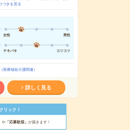
つづきを見る
女性
男性
テキパキ
コツコツ
（医療福祉介護関連）
詳しく見る
クリック！
」
や
「応募歓迎」
が届きます！