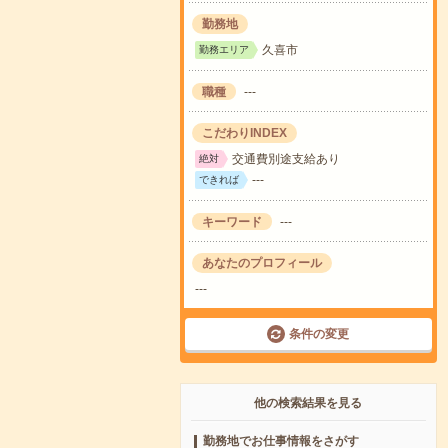
勤務地
久喜市
勤務エリア
職種
---
こだわりINDEX
交通費別途支給あり
絶対
---
できれば
キーワード
---
あなたのプロフィール
---
条件の変更
他の検索結果を見る
勤務地でお仕事情報をさがす