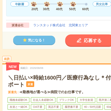
年齢層
男女比率
20代
30代
40代
50代
60代
ランスタッド株式会社 北関東エリア
派遣会社
応募する
気になる！
未読
NEW
掲載日
2026/08/06
＼日払い×時給1600円／医療行為なし＊
ポート
派遣
≪勤務地が選べる≫病院でのお仕事です。
派遣先
職種未経験OK
社会人未経験OK
ブランクOK
大学生歓迎
既卒第二
友達と一緒OK
OA不要
英語不要
履歴書不要
40～50代活躍
6