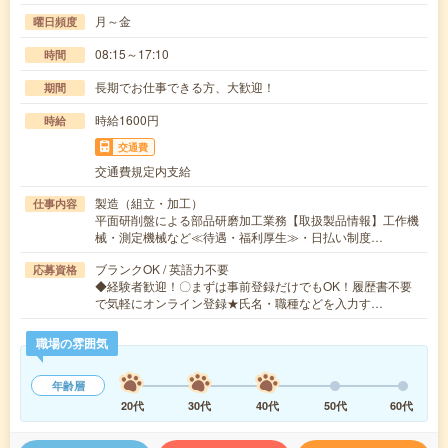
月～金
曜日頻度
08:15～17:10
時間
長期でお仕事できる方、大歓迎！
期間
時給1600円
時給
交通費
交通費規定内支給
製造（組立・加工）
仕事内容
平面研削盤による部品研磨加工業務【取扱製品情報】工作機
械・測定機械など≪待遇・福利厚生≫・日払い制度…
ブランクOK / 英語力不要
応募資格
◆経験者歓迎！〇まずは事前登録だけでもOK！履歴書不要
で気軽にオンライン登録★氏名・職種などを入力す…
職場の雰囲気
年齢層
20代
30代
40代
50代
60代