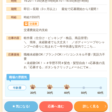
16:20～1:05(休憩1時間)8:10～16:55(休憩1時間)
時間
即日～長期（3ヶ月以上） 最短で応募開始から1週間！
期間
時給1550円
時給
交通費
交通費規定内支給
軽作業（仕分け・ピッキング・検品、商品管理）
仕事内容
＼ 簡単、未経験者でも大丈夫！ ／ボディーソープやシャ
ンプーの香りに包まれて一年中快適な室内でここち…
職種未経験OK / ブランクOK / パソコンスキル不要 / 英語力不
応募資格
要
＜未経験OK！＞＃学歴不問＃髪色・髪型自由！○応募後の流
れ「応募する」ボタンをクリック↓メールにてw…
職場の雰囲気
年齢層
20代
30代
40代
50代
60代
気になる!
応募へ進む
詳しく見る