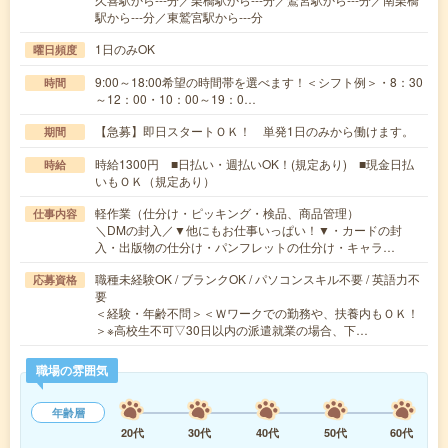
駅から---分／東鷲宮駅から---分
1日のみOK
曜日頻度
9:00～18:00希望の時間帯を選べます！＜シフト例＞・8：30
時間
～12：00・10：00～19：0…
【急募】即日スタートＯＫ！ 単発1日のみから働けます。
期間
時給1300円 ■日払い・週払いOK！(規定あり) ■現金日払
時給
いもＯＫ（規定あり）
軽作業（仕分け・ピッキング・検品、商品管理）
仕事内容
＼DMの封入／▼他にもお仕事いっぱい！▼・カードの封
入・出版物の仕分け・パンフレットの仕分け・キャラ…
職種未経験OK / ブランクOK / パソコンスキル不要 / 英語力不
応募資格
要
＜経験・年齢不問＞＜Ｗワークでの勤務や、扶養内もＯＫ！
＞※高校生不可▽30日以内の派遣就業の場合、下…
職場の雰囲気
年齢層
20代
30代
40代
50代
60代