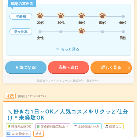
職場の雰囲気
年齢層
20代
30代
40代
50代
60代
男女比率
女性
男性
もっと見る
気になる!
応募へ進む
詳しく見る
派遣会社
テイケイワークス株式会社（募集担当）
未読
掲載日
2026/07/29
＼好きな1日～OK／人気コスメをサクッと仕分
け＊未経験OK
職種未経験OK
交通費別途支給あり
土日祝日が休み
残業なし
WEB登録OK
派遣