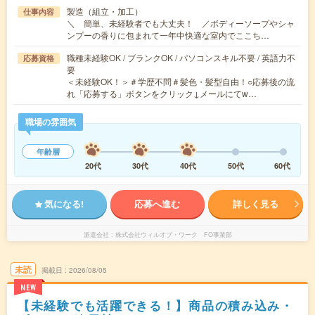
製造（組立・加工）
仕事内容
＼ 簡単、未経験者でも大丈夫！ ／ボディーソープやシャ
ンプーの香りに包まれて一年中快適な室内でここち…
職種未経験OK / ブランクOK / パソコンスキル不要 / 英語力不
応募資格
要
＜未経験OK！＞＃学歴不問＃髪色・髪型自由！○応募後の流
れ「応募する」ボタンをクリック↓メールにてw…
職場の雰囲気
年齢層
20代
30代
40代
50代
60代
気になる!
応募へ進む
詳しく見る
派遣会社
株式会社ウィルオブ・ワーク FO事業部
未読
掲載日
2026/08/05
NEW
【未経験でも活躍できる！】商品の積み込み・