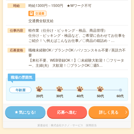
時給1300円～1500円 ★Wワーク不可
時給
交通費
交通費全額支給
軽作業（仕分け・ピッキング・検品、商品管理）
仕事内容
仕分け・ピッキング・検品など、ご希望に合わせてお仕事を
ご紹介！＼例えばこんなお仕事／〇商品の箱詰め・…
職種未経験OK / ブランクOK / パソコンスキル不要 / 英語力不
応募資格
要
【来社不要、WEB登録OK！】〇未経験大歓迎！〇フリータ
ー、主婦(夫) 大歓迎！〇ブランクOK〇週5…
職場の雰囲気
年齢層
20代
30代
40代
50代
60代
気になる!
応募へ進む
詳しく見る
派遣会社
株式会社テクノ・サービス 採用担当