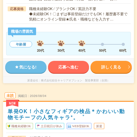
職種未経験OK / ブランクOK / 英語力不要
応募資格
◆未経験OK！〇まずは事前登録だけでもOK！履歴書不要で
気軽にオンライン登録★氏名・職種などを入力す…
職場の雰囲気
年齢層
20代
30代
40代
50代
60代
気になる!
応募へ進む
詳しく見る
派遣会社
株式会社綜合キャリアオプション 製造事業部（全国）
未読
掲載日
2026/08/04
NEW
単発OK！小さなフィギアの検品＊かわいい動
物モチーフの人気キャラ*。゜
職種未経験OK
土日祝日が休み
WEB登録OK
派遣