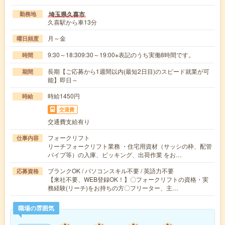
埼玉県久喜市
勤務地
久喜駅から車13分
月～金
曜日頻度
9:30～18:309:30～19:00※表記のうち実働8時間です。
時間
長期【ご応募から1週間以内(最短2日目)のスピード就業が可
期間
能】即日～
時給1450円
時給
交通費
交通費支給有り
フォークリフト
仕事内容
リーチフォークリフト業務 ・住宅用資材（サッシの枠、配管
パイプ等）の入庫、ピッキング、出荷作業 をお…
ブランクOK / パソコンスキル不要 / 英語力不要
応募資格
【来社不要、WEB登録OK！】〇フォークリフトの資格・実
務経験(リーチ)をお持ちの方〇フリーター、主…
職場の雰囲気