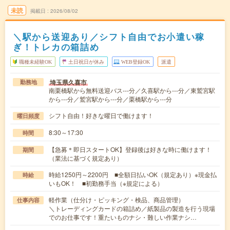
未読
掲載日
2026/08/02
＼駅から送迎あり／シフト自由でお小遣い稼
ぎ！トレカの箱詰め
職種未経験OK
土日祝日が休み
WEB登録OK
派遣
埼玉県久喜市
勤務地
南栗橋駅から無料送迎バス---分／久喜駅から---分／東鷲宮駅
から---分／鷲宮駅から---分／栗橋駅から---分
シフト自由！好きな曜日で働けます！
曜日頻度
8:30～17:30
時間
【急募＊即日スタートOK】登録後は好きな時に働けます！
期間
（業法に基づく規定あり）
時給1250円～2200円 ■全額日払いOK（規定あり）※現金払
時給
いもOK！ ■初勤務手当（※規定による）
軽作業（仕分け・ピッキング・検品、商品管理）
仕事内容
＼トレーディングカードの箱詰め／紙製品の製造を行う現場
でのお仕事です！重たいものナシ・難しい作業ナシ…