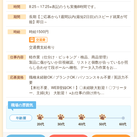
8:25～17:25※表記のうち実働8時間です。
時間
長期【ご応募から1週間以内(最短2日目)のスピード就業が可
期間
能】即日～
時給1500円
時給
交通費
交通費支給有り
軽作業（仕分け・ピッキング・検品、商品管理）
仕事内容
製品に傷がないか目視確認、リストと個数が合っているか照
らし合わせて段ボールへ梱包、データ入力作業をお…
職種未経験OK / ブランクOK / パソコンスキル不要 / 英語力不
応募資格
要
【来社不要、WEB登録OK！】〇未経験大歓迎！〇フリータ
ー、主婦(夫) 大歓迎！ ※お仕事の掛け持ち…
職場の雰囲気
年齢層
20代
30代
40代
50代
60代