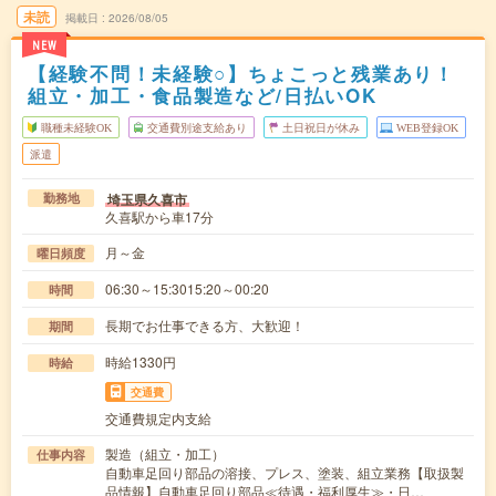
未読
掲載日
2026/08/05
NEW
【経験不問！未経験○】ちょこっと残業あり！
組立・加工・食品製造など/日払いOK
職種未経験OK
交通費別途支給あり
土日祝日が休み
WEB登録OK
派遣
埼玉県久喜市
勤務地
久喜駅から車17分
月～金
曜日頻度
06:30～15:3015:20～00:20
時間
長期でお仕事できる方、大歓迎！
期間
時給1330円
時給
交通費
交通費規定内支給
製造（組立・加工）
仕事内容
自動車足回り部品の溶接、プレス、塗装、組立業務【取扱製
品情報】自動車足回り部品≪待遇・福利厚生≫・日…