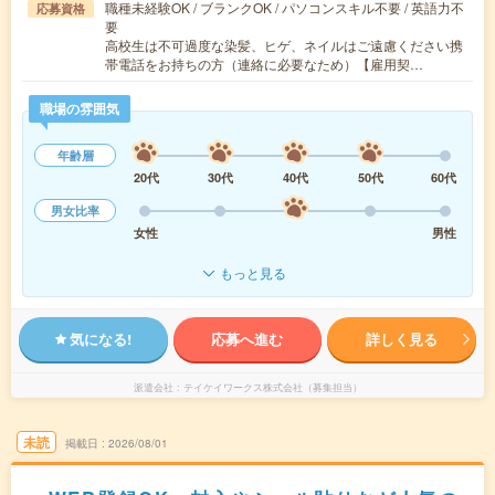
職種未経験OK / ブランクOK / パソコンスキル不要 / 英語力不
応募資格
要
高校生は不可過度な染髪、ヒゲ、ネイルはご遠慮ください携
帯電話をお持ちの方（連絡に必要なため）【雇用契…
職場の雰囲気
年齢層
20代
30代
40代
50代
60代
男女比率
女性
男性
もっと見る
気になる!
応募へ進む
詳しく見る
派遣会社
テイケイワークス株式会社（募集担当）
未読
掲載日
2026/08/01