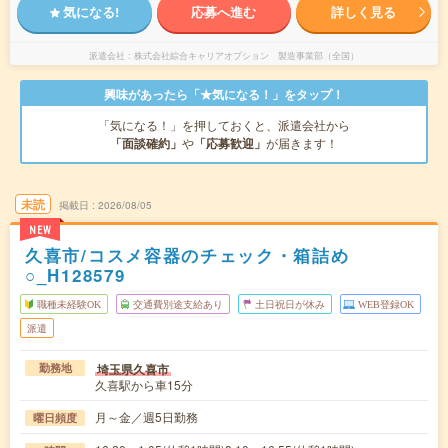
気になる!
応募へ進む
詳しく見る
派遣会社
株式会社綜合キャリアオプション 製造事業部（全国）
興味があったら「★気になる！」をタップ！
「気になる！」を押しておくと、派遣会社から
「面談確約」
や
「応募歓迎」
が届きます！
未読
掲載日
2026/08/05
NEW
久喜市/コスメ容器のチェック・箱詰め
○_H128579
職種未経験OK
交通費別途支給あり
土日祝日が休み
WEB登録OK
派遣
埼玉県久喜市
勤務地
久喜駅から車15分
月～金／週5日勤務
曜日頻度