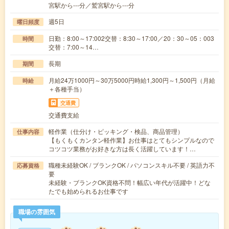
宮駅から---分／鷲宮駅から---分
週5日
曜日頻度
日勤：8:00～17:002交替：8:30～17:00／20：30～05：003
時間
交替：7:00～14…
長期
期間
月給24万1000円～30万5000円時給1,300円～1,500円（月給
時給
＋各種手当）
交通費
交通費支給
軽作業（仕分け・ピッキング・検品、商品管理）
仕事内容
【もくもくカンタン軽作業】お仕事はとてもシンプルなので
コツコツ業務がお好きな方は長く活躍しています！…
職種未経験OK / ブランクOK / パソコンスキル不要 / 英語力不
応募資格
要
未経験・ブランクOK資格不問！幅広い年代が活躍中！どな
たでも始められるお仕事です
職場の雰囲気