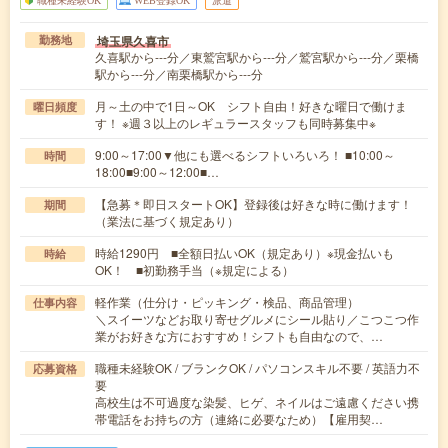
職種未経験OK
WEB登録OK
派遣
埼玉県久喜市
勤務地
久喜駅から---分／東鷲宮駅から---分／鷲宮駅から---分／栗橋
駅から---分／南栗橋駅から---分
月～土の中で1日～OK シフト自由！好きな曜日で働けま
曜日頻度
す！ ※週３以上のレギュラースタッフも同時募集中※
9:00～17:00▼他にも選べるシフトいろいろ！ ■10:00～
時間
18:00■9:00～12:00■…
【急募＊即日スタートOK】登録後は好きな時に働けます！
期間
（業法に基づく規定あり）
時給1290円 ■全額日払いOK（規定あり）※現金払いも
時給
OK！ ■初勤務手当（※規定による）
軽作業（仕分け・ピッキング・検品、商品管理）
仕事内容
＼スイーツなどお取り寄せグルメにシール貼り／こつこつ作
業がお好きな方におすすめ！シフトも自由なので、…
職種未経験OK / ブランクOK / パソコンスキル不要 / 英語力不
応募資格
要
高校生は不可過度な染髪、ヒゲ、ネイルはご遠慮ください携
帯電話をお持ちの方（連絡に必要なため）【雇用契…