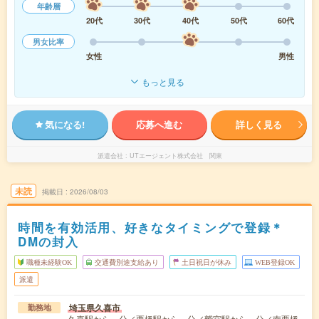
年齢層
20代
30代
40代
50代
60代
男女比率
女性
男性
もっと見る
気になる!
応募へ進む
詳しく見る
派遣会社
UTエージェント株式会社 関東
未読
掲載日
2026/08/03
時間を有効活用、好きなタイミングで登録＊
DMの封入
職種未経験OK
交通費別途支給あり
土日祝日が休み
WEB登録OK
派遣
埼玉県久喜市
勤務地
久喜駅から---分／栗橋駅から---分／鷲宮駅から---分／南栗橋