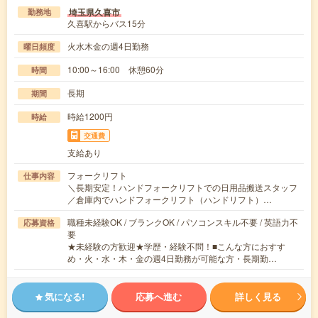
埼玉県久喜市
勤務地
久喜駅からバス15分
火水木金の週4日勤務
曜日頻度
10:00～16:00 休憩60分
時間
長期
期間
時給1200円
時給
交通費
支給あり
フォークリフト
仕事内容
＼長期安定！ハンドフォークリフトでの日用品搬送スタッフ
／倉庫内でハンドフォークリフト（ハンドリフト）…
職種未経験OK / ブランクOK / パソコンスキル不要 / 英語力不
応募資格
要
★未経験の方歓迎★学歴・経験不問！■こんな方におすす
め・火・水・木・金の週4日勤務が可能な方・長期勤…
気になる!
応募へ進む
詳しく見る