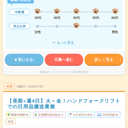
年齢層
20代
30代
40代
50代
60代
男女比率
女性
男性
もっと見る
気になる!
応募へ進む
詳しく見る
派遣会社
テイケイワークス東京株式会社
未読
掲載日
2026/07/25
【長期×週4日】火～金！ハンドフォークリフト
での日用品搬送業務
職種未経験OK
交通費別途支給あり
土日祝日が休み
WEB登録OK
派遣