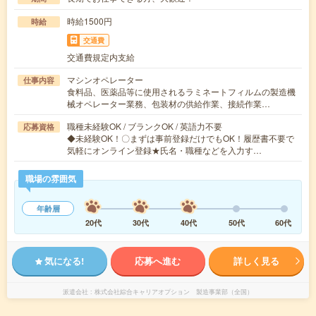
時給1500円
時給
交通費
交通費規定内支給
マシンオペレーター
仕事内容
食料品、医薬品等に使用されるラミネートフィルムの製造機
械オペレーター業務、包装材の供給作業、接続作業…
職種未経験OK / ブランクOK / 英語力不要
応募資格
◆未経験OK！〇まずは事前登録だけでもOK！履歴書不要で
気軽にオンライン登録★氏名・職種などを入力す…
職場の雰囲気
年齢層
20代
30代
40代
50代
60代
気になる!
応募へ進む
詳しく見る
派遣会社
株式会社綜合キャリアオプション 製造事業部（全国）