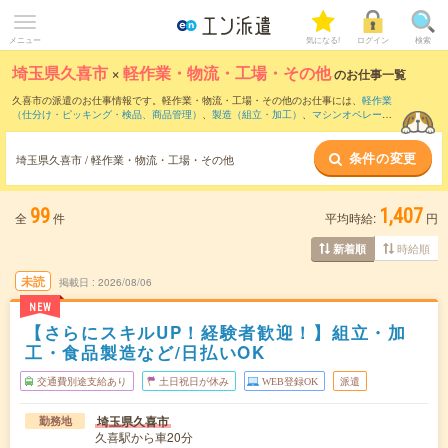
メニュー
気になる!
ログイン
検索
埼玉県久喜市
×
軽作業・物流・工場・その他
のお仕事一覧
久喜市の派遣のお仕事情報です。軽作業・物流・工場・その他のお仕事には、
軽作業
（仕分け・ピッキング・検品、商品管理）
、
製造（組立・加工）
、
マシンオペレータ
ー
などがあります。さらに、
短期
・
単発
などの期間や、
職種未経験OK
などのこだわり
条件で絞り込んでいただけます。
条件の変更
埼玉県久喜市 / 軽作業・物流・工場・その他
99
1,407
全
件
平均時給:
円
時給順
新着順
未読
掲載日
2026/08/06
NEW
【さらにスキルUP！経験者歓迎！】組立・加
工・食品製造など/日払いOK
交通費別途支給あり
土日祝日が休み
WEB登録OK
派遣
埼玉県久喜市
勤務地
久喜駅から車20分