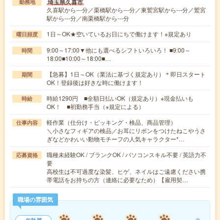
埼玉県久喜市
勤務地
久喜駅から---分／栗橋駅から---分／東鷲宮駅から---分／鷲宮
駅から---分／南栗橋駅から---分
1日～OK★空いているお日にちで働けます！※規定あり
曜日頻度
9:00～17:00▼他にも選べるシフトいろいろ！ ■9:00～
時間
18:00■10:00～18:00■…
【急募】1日～OK（業法に基づく規定あり）＊即日スタート
期間
OK！登録後は好きな時に働けます！
時給1290円 ■全額日払いOK（規定あり）※現金払いも
時給
OK！ ■初勤務手当（※規定による）
軽作業（仕分け・ピッキング・検品、商品管理）
仕事内容
＼小さなフィギアの検品／お耳にリボンをつけたねこやうさ
ぎなどかわいい動物モチーフの人気キャラクター*…
職種未経験OK / ブランクOK / パソコンスキル不要 / 英語力不
応募資格
要
高校生は不可過度な染髪、ヒゲ、ネイルはご遠慮ください携
帯電話をお持ちの方（連絡に必要なため）【雇用契…
職場の雰囲気