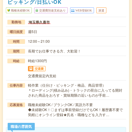
ピッキング/日払いOK
職種未経験OK
交通費別途支給あり
WEB登録OK
派遣
埼玉県久喜市
勤務地
週5日
曜日頻度
12:00～21:00
時間
長期でお仕事できる方、大歓迎！
期間
時給1300円
時給
交通費
交通費規定内支給
軽作業（仕分け・ピッキング・検品、商品管理）
仕事内容
＊ローディング(積み込み)・トラックの荷台に入ってる開封
された商品をおろす・賞味期限の近いものが手前…
職種未経験OK / ブランクOK / 英語力不要
応募資格
◆未経験OK！〇まずは事前登録だけでもOK！履歴書不要で
気軽にオンライン登録★氏名・職種などを入力す…
職場の雰囲気