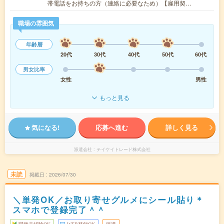
帯電話をお持ちの方（連絡に必要なため）【雇用契…
職場の雰囲気
年齢層
20代
30代
40代
50代
60代
男女比率
女性
男性
もっと見る
気になる!
応募へ進む
詳しく見る
派遣会社
テイケイトレード株式会社
未読
掲載日
2026/07/30
＼単発OK／お取り寄せグルメにシール貼り＊
スマホで登録完了＾＾