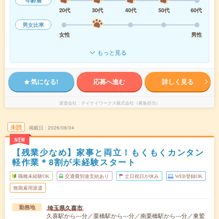
年齢層
20代
30代
40代
50代
60代
男女比率
女性
男性
もっと見る
気になる!
応募へ進む
詳しく見る
派遣会社
テイケイワークス株式会社（募集担当）
未読
掲載日
2026/08/04
NEW
【残業少なめ】家事と両立！もくもくカンタン
軽作業＊8割が未経験スタート
職種未経験OK
交通費別途支給あり
土日祝日が休み
WEB登録OK
無期雇用派遣
埼玉県久喜市
勤務地
久喜駅から---分／栗橋駅から---分／南栗橋駅から---分／東鷲