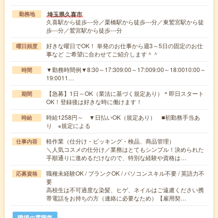
埼玉県久喜市
勤務地
久喜駅から徒歩---分／栗橋駅から徒歩---分／東鷲宮駅から徒
歩---分／鷲宮駅から徒歩---分
好きな曜日でOK！ 単発のお仕事から週3～5日の固定のお仕
曜日頻度
事など ご希望に合わせてご紹介します＾＾
▼勤務時間例▼8:30～17:309:00～17:009:00～18:0010:00～
時間
19:0011…
【急募】1日～OK（業法に基づく規定あり）＊即日スタート
期間
OK！登録後は好きな時に働けます！
時給1258円～ ▼日払いOK（規定あり） ■初勤務手当あ
時給
り ※規定による
軽作業（仕分け・ピッキング・検品、商品管理）
仕事内容
＼人気コスメの仕分け／業務はとてもシンプル！決められた
手順通りに進めるだけなので、特別な経験や資格は…
職種未経験OK / ブランクOK / パソコンスキル不要 / 英語力不
応募資格
要
高校生は不可過度な染髪、ヒゲ、ネイルはご遠慮ください携
帯電話をお持ちの方（連絡に必要なため）【雇用契…
職場の雰囲気