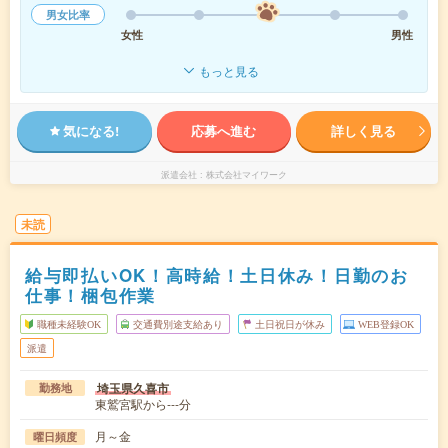
男女比率
女性
男性
もっと見る
気になる!
応募へ進む
詳しく見る
派遣会社
株式会社マイワーク
未読
給与即払いOK！高時給！土日休み！日勤のお
仕事！梱包作業
職種未経験OK
交通費別途支給あり
土日祝日が休み
WEB登録OK
派遣
埼玉県久喜市
勤務地
東鷲宮駅から---分
月～金
曜日頻度