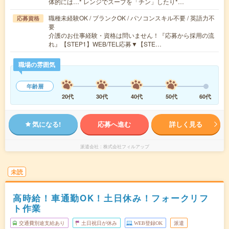
体的には…* レンジでスープを「チン」したり*…
職種未経験OK / ブランクOK / パソコンスキル不要 / 英語力不
応募資格
要
介護のお仕事経験・資格は問いません！『応募から採用の流
れ』【STEP1】WEB/TEL応募▼【STE…
職場の雰囲気
年齢層
20代
30代
40代
50代
60代
気になる!
応募へ進む
詳しく見る
派遣会社
株式会社フィルアップ
未読
高時給！車通勤OK！土日休み！フォークリフ
ト作業
交通費別途支給あり
土日祝日が休み
WEB登録OK
派遣