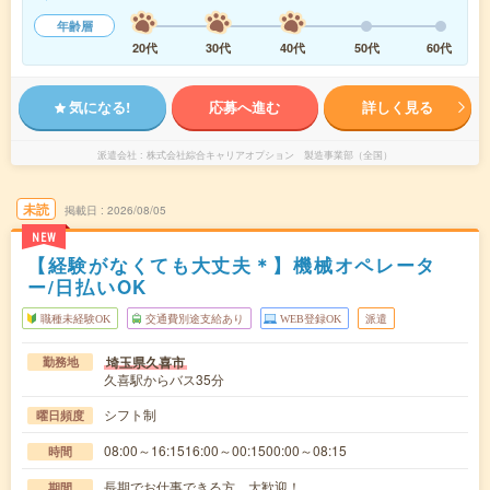
年齢層
20代
30代
40代
50代
60代
気になる!
応募へ進む
詳しく見る
派遣会社
株式会社綜合キャリアオプション 製造事業部（全国）
未読
掲載日
2026/08/05
NEW
【経験がなくても大丈夫＊】機械オペレータ
ー/日払いOK
職種未経験OK
交通費別途支給あり
WEB登録OK
派遣
埼玉県久喜市
勤務地
久喜駅からバス35分
シフト制
曜日頻度
08:00～16:1516:00～00:1500:00～08:15
時間
長期でお仕事できる方、大歓迎！
期間