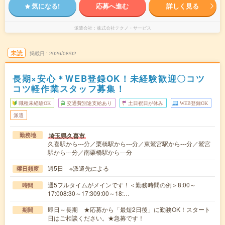
気になる!
応募へ進む
詳しく見る
派遣会社
株式会社テクノ・サービス
未読
掲載日
2026/08/02
長期×安心＊WEB登録OK！未経験歓迎〇コツ
コツ軽作業スタッフ募集！
職種未経験OK
交通費別途支給あり
土日祝日が休み
WEB登録OK
派遣
埼玉県久喜市
勤務地
久喜駅から---分／栗橋駅から---分／東鷲宮駅から---分／鷲宮
駅から---分／南栗橋駅から---分
週5日 ※派遣先による
曜日頻度
週5フルタイムがメインです！＜勤務時間の例＞8:00～
時間
17:008:30～17:309:00～18:…
即日～長期 ★応募から「最短2日後」に勤務OK！スタート
期間
日はご相談ください。★急募です！