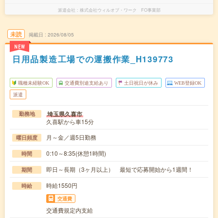
派遣会社
株式会社ウィルオブ・ワーク FO事業部
未読
掲載日
2026/08/05
NEW
日用品製造工場での運搬作業_H139773
職種未経験OK
交通費別途支給あり
土日祝日が休み
WEB登録OK
派遣
埼玉県久喜市
勤務地
久喜駅から車15分
月～金／週5日勤務
曜日頻度
0:10～8:35(休憩1時間)
時間
即日～長期（3ヶ月以上） 最短で応募開始から1週間！
期間
時給1550円
時給
交通費
交通費規定内支給