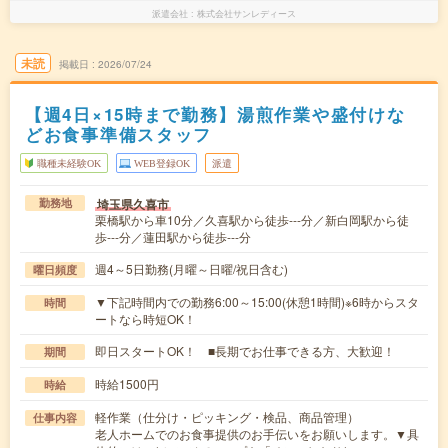
派遣会社
株式会社サンレディース
未読
掲載日
2026/07/24
【週4日×15時まで勤務】湯煎作業や盛付けな
どお食事準備スタッフ
職種未経験OK
WEB登録OK
派遣
埼玉県久喜市
勤務地
栗橋駅から車10分／久喜駅から徒歩---分／新白岡駅から徒
歩---分／蓮田駅から徒歩---分
週4～5日勤務(月曜～日曜/祝日含む)
曜日頻度
▼下記時間内での勤務6:00～15:00(休憩1時間)※6時からスタ
時間
ートなら時短OK！
即日スタートOK！ ■長期でお仕事できる方、大歓迎！
期間
時給1500円
時給
軽作業（仕分け・ピッキング・検品、商品管理）
仕事内容
老人ホームでのお食事提供のお手伝いをお願いします。▼具