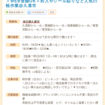
＜WEB登録OK＞封入やシール貼りなど人気の
軽作業@久喜市
職種未経験OK
WEB登録OK
派遣
埼玉県久喜市
勤務地
久喜駅から---分／栗橋駅から---分／南栗橋駅から---分／東鷲
宮駅から---分／鷲宮駅から---分
ご都合に合わせて好きな曜日で働けます！
曜日頻度
9:00～18:00▼他にも選べるシフトいろいろ！ ■10:00～
時間
18:00■9:00～12:00■…
【急募＊即日OK】1日～OK！好きな時に働けます！（業法
期間
に基づく規定あり）
時給1290円～ ■日払い・翌日振込OK（規定あり） ■初勤
時給
務手当（※規定による）
軽作業（仕分け・ピッキング・検品、商品管理）
仕事内容
＼封入やシール貼りなど／物流倉庫でのモクモク作業！分か
らない事があれば相談しやすいですよ！▼その他に…
職種未経験OK / ブランクOK / パソコンスキル不要 / 英語力不
応募資格
要
高校生は不可過度な染髪、ヒゲ、ネイルはご遠慮ください携