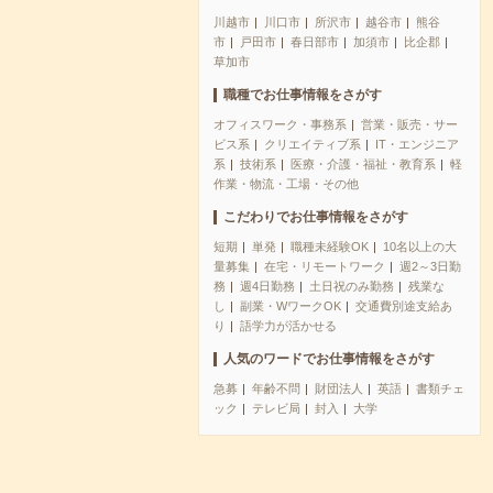
川越市
川口市
所沢市
越谷市
熊谷
市
戸田市
春日部市
加須市
比企郡
草加市
職種でお仕事情報をさがす
オフィスワーク・事務系
営業・販売・サー
ビス系
クリエイティブ系
IT・エンジニア
系
技術系
医療・介護・福祉・教育系
軽
作業・物流・工場・その他
こだわりでお仕事情報をさがす
短期
単発
職種未経験OK
10名以上の大
量募集
在宅・リモートワーク
週2～3日勤
務
週4日勤務
土日祝のみ勤務
残業な
し
副業・WワークOK
交通費別途支給あ
り
語学力が活かせる
人気のワードでお仕事情報をさがす
急募
年齢不問
財団法人
英語
書類チェ
ック
テレビ局
封入
大学