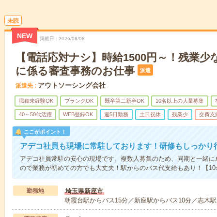
未読
NEW
掲載日
2026/08/08
【電話応対ナシ】時給1500円～！残業少
に係る審査事務のお仕事
派遣
アウトソーシング会社
派遣先
職種未経験OK
ブランクOK
既卒第二新卒OK
10名以上の大量募集
40～50代活躍
WEB登録OK
週5日勤務
土日祝休
残業少
交費支
ここがポイント！
アデコ社員も現場に常駐しております！研修もしっかり
アデコ社員常駐の安心の現場です。複数人募集のため、同期と一緒に
ので業務が初めての方でも大丈夫！駅からのバス代支給もあり！【10
勤務地
埼玉県新座市
朝霞台駅からバス15分／新座駅からバス10分／志木駅