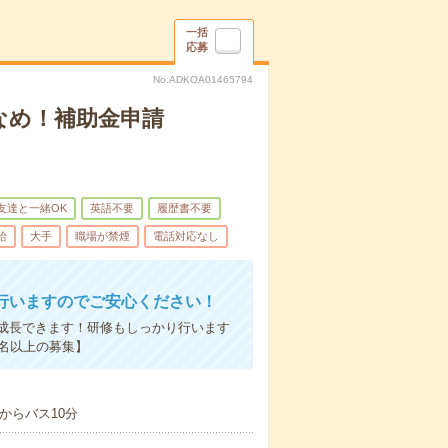
一括
応募
No.ADKOA01465794
なめ！補助金申請
友達と一緒OK
英語不要
履歴書不要
給
大手
職場が禁煙
電話対応なし
行いますのでご安心ください！
成長できます！研修もしっかり行います
名以上の募集】
からバス10分