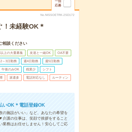
一括
応募
No.NISSOETRK-2SD172
ぐ！未経験OK＊
ご相談ください
名以上の大量募集
友達と一緒OK
OA不要
2～3日勤務
週4日勤務
週5日勤務
午後のみOK
残業少
シフト
煙
派遣多
電話対応なし
ルーティン
いOK＊電話登録OK
人数の施設がいい」など、あなたの希望を
▼介護の仕事は、笑顔で挨拶をすること
い業務はお任せしません！安心してご応