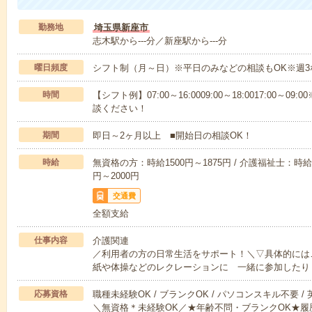
勤務地
埼玉県新座市
志木駅から---分／新座駅から---分
曜日頻度
シフト制（月～日）※平日のみなどの相談もOK※週3
時間
【シフト例】07:00～16:0009:00～18:0017:00
談ください！
期間
即日～2ヶ月以上 ■開始日の相談OK！
時給
無資格の方：時給1500円～1875円 / 介護福祉士：時給1
円～2000円
交通費
全額支給
仕事内容
介護関連
／利用者の方の日常生活をサポート！＼▽具体的には
紙や体操などのレクレーションに 一緒に参加したり
応募資格
職種未経験OK / ブランクOK / パソコンスキル不要 /
＼無資格＊未経験OK／★年齢不問・ブランクOK★履