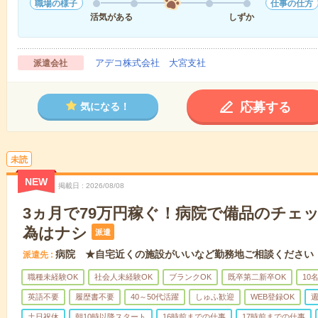
職場の様子
仕事の仕方
活気がある
しずか
アデコ株式会社 大宮支社
派遣会社
応募する
気になる！
未読
NEW
掲載日
2026/08/08
3ヵ月で79万円稼ぐ！病院で備品のチェ
為はナシ
派遣
病院 ★自宅近くの施設がいいなど勤務地ご相談ください
派遣先
職種未経験OK
社会人未経験OK
ブランクOK
既卒第二新卒OK
10
英語不要
履歴書不要
40～50代活躍
しゅふ歓迎
WEB登録OK
週
土日祝休
朝10時以降スタート
16時前までの仕事
17時前までの仕事