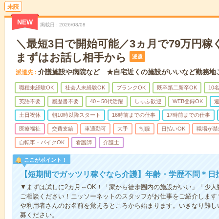
未読
NEW
掲載日
2026/08/08
＼最短3日で開始可能／3ヵ月で79万円稼
まずはお話し相手から
派遣
介護施設や病院など ★自宅近くの施設がいいなど勤務地
派遣先
職種未経験OK
社会人未経験OK
ブランクOK
既卒第二新卒OK
10
英語不要
履歴書不要
40～50代活躍
しゅふ歓迎
WEB登録OK
週
土日祝休
朝10時以降スタート
16時前までの仕事
17時前までの仕事
医療福祉
交費支給
車通勤可
大手
制服
日払いOK
職場が禁
自転車・バイクOK
看護師
介護士
ここがポイント！
【短期間でガッツリ稼ぐなら介護】年齢・学歴不問＊日払
▼まずは試しに2カ月～OK！「家から徒歩圏内の施設がいい」「少
ご相談ください！ニッソーネットのスタッフがお仕事をご紹介します
や利用者さんのお名前を覚えるところから始まります。いきなり難し
募ください。