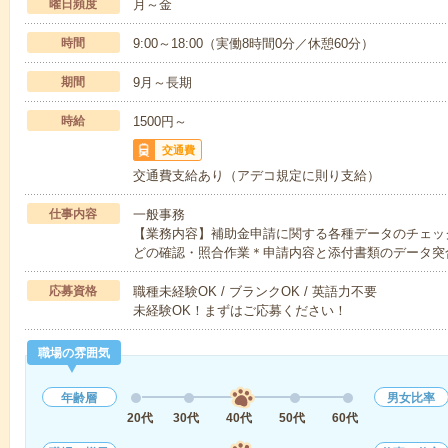
曜日頻度
月～金
時間
9:00～18:00（実働8時間0分／休憩60分）
期間
9月～長期
時給
1500円～
交通費
交通費支給あり（アデコ規定に則り支給）
仕事内容
一般事務
【業務内容】補助金申請に関する各種データのチェッ
どの確認・照合作業＊申請内容と添付書類のデータ突
応募資格
職種未経験OK / ブランクOK / 英語力不要
未経験OK！まずはご応募ください！
職場の雰囲気
年齢層
男女比率
20代
30代
40代
50代
60代