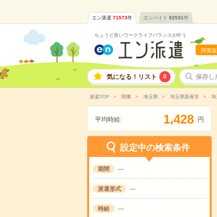
エン派遣
71573
件
エンバイト
82531
件
ちょうど良いワークライフバランスが叶う
関東版
気になる！リスト
0
保存し
派遣TOP
関東
埼玉県
埼玉県新座市
埼
,
1
4
2
8
平均時給:
円
設定中の検索条件
期間
---
派遣形式
---
時給
---