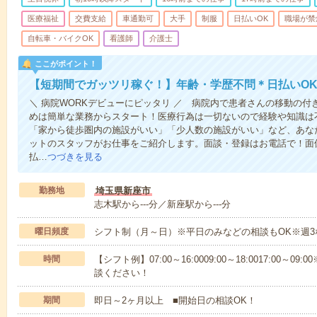
医療福祉
交費支給
車通勤可
大手
制服
日払いOK
職場が禁
自転車・バイクOK
看護師
介護士
ここがポイント！
【短期間でガッツリ稼ぐ！】年齢・学歴不問＊日払いOK
＼ 病院WORKデビューにピッタリ ／ 病院内で患者さんの移動の
めは簡単な業務からスタート！医療行為は一切ないので経験や知識は
「家から徒歩圏内の施設がいい」「少人数の施設がいい」など、あな
ットのスタッフがお仕事をご紹介します。面談・登録はお電話で！面
払…
つづきを見る
勤務地
埼玉県新座市
志木駅から---分／新座駅から---分
曜日頻度
シフト制（月～日）※平日のみなどの相談もOK※週3
時間
【シフト例】07:00～16:0009:00～18:0017:00
談ください！
期間
即日～2ヶ月以上 ■開始日の相談OK！