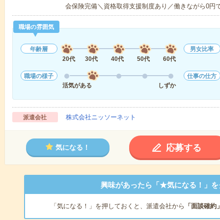
会保険完備＼資格取得支援制度あり／働きながら0円
職場の雰囲気
年齢層
男女比率
20代
30代
40代
50代
60代
職場の様子
仕事の仕方
活気がある
しずか
株式会社ニッソーネット
派遣会社
応募する
気になる！
興味があったら「★気になる！」を
「気になる！」を押しておくと、派遣会社から
「面談確約