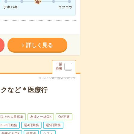
テキパキ
コツコツ
詳しく見る
一括
応募
No.NISSOETRK-2BSG172
ックなど＊医療行
名以上の大量募集
友達と一緒OK
OA不要
2～3日勤務
週4日勤務
週5日勤務
午後のみOK
残業少
シフト