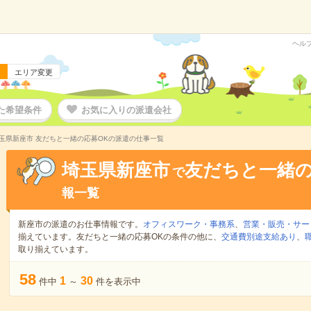
ヘル
エリア変更
た希望条件
お気に入りの派遣会社
玉県新座市 友だちと一緒の応募OKの派遣の仕事一覧
埼玉県新座市
友だちと一緒の
で
報一覧
新座市の派遣のお仕事情報です。
オフィスワーク・事務系
、
営業・販売・サー
揃えています。友だちと一緒の応募OKの条件の他に、
交通費別途支給あり
、
取り揃えています。
58
1
30
件中
～
件を表示中