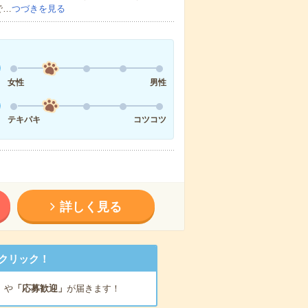
で…
つづきを見る
女性
男性
テキパキ
コツコツ
詳しく見る
クリック！
」
や
「応募歓迎」
が届きます！