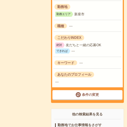
勤務地
新座市
勤務エリア
職種
---
こだわりINDEX
友だちと一緒の応募OK
絶対
---
できれば
キーワード
---
あなたのプロフィール
---
条件の変更
他の検索結果を見る
勤務地でお仕事情報をさがす