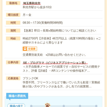
埼玉県和光市
勤務地
和光市駅から徒歩10分
月～金
曜日頻度
08:30～17:30(実働時間08時間)
時間
【急募】即日～長期※開始時期についてはご相談ください
期間
時給2700円【月収例】46万円以上（残業10時間の場合）※ご
時給
経験やスキルにより異なります
交通費
交通費別途支給 ※詳細はお問い合わせください。
SE・プログラマ（ビジネスアプリケーション系）
仕事内容
＜大手自動車メーカーでの就業です＞自社サービスの開発テ
スト、評価【詳細】・ARコンテンツや操作端末ア…
ブランクOK
応募資格
学歴不問、フリーランスなどで働いていた方も歓迎！実務経
験が浅い方やブランクがある方、少し先での就業開…
職場の雰囲気
職場の様子