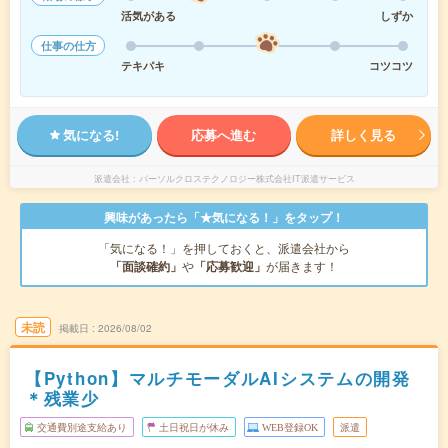
活気がある
しずか
仕事の仕方
テキパキ
コツコツ
気になる!
応募へ進む
詳しく見る
派遣会社
パーソルクロステクノロジー株式会社IT派遣サービス
興味があったら「★気になる！」をタップ！
「気になる！」を押しておくと、派遣会社から
「面談確約」
や
「応募歓迎」
が届きます！
未読
掲載日
2026/08/02
【Python】マルチモーダルAIシステムの開発
＊残業少
交通費別途支給あり
土日祝日が休み
WEB登録OK
派遣