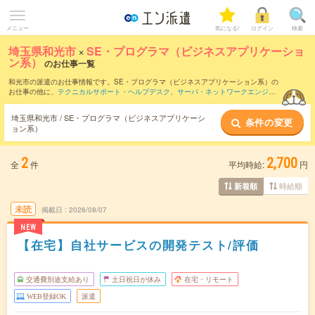
メニュー
気になる!
ログイン
検索
埼玉県和光市
×
SE・プログラマ（ビジネスアプリケーショ
ン系）
のお仕事一覧
和光市の派遣のお仕事情報です。SE・プログラマ（ビジネスアプリケーション系）の
お仕事の他に、
テクニカルサポート・ヘルプデスク
、
サーバ・ネットワークエンジニ
ア
、
PM・PMO
などを取り揃えています。さらに、
短期
・
単発
などの期間や、
職種未
経験OK
などのこだわり条件で絞り込んでいただけます。職種辞典：
SE・プログラマ
埼玉県和光市 / SE・プログラマ（ビジネスアプリケーシ
条件の変更
（ビジネスアプリケーション系）のお仕事とは？とは？
ョン系）
2
2,700
全
件
平均時給:
円
時給順
新着順
未読
掲載日
2026/08/07
NEW
【在宅】自社サービスの開発テスト/評価
交通費別途支給あり
土日祝日が休み
在宅・リモート
WEB登録OK
派遣