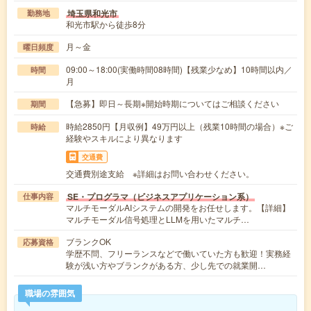
埼玉県和光市
勤務地
和光市駅から徒歩8分
月～金
曜日頻度
09:00～18:00(実働時間08時間)【残業少なめ】10時間以内／
時間
月
【急募】即日～長期※開始時期についてはご相談ください
期間
時給2850円【月収例】49万円以上（残業10時間の場合）※ご
時給
経験やスキルにより異なります
交通費
交通費別途支給 ※詳細はお問い合わせください。
SE・プログラマ（ビジネスアプリケーション系）
仕事内容
マルチモーダルAIシステムの開発をお任せします。【詳細】
マルチモーダル信号処理とLLMを用いたマルチ…
ブランクOK
応募資格
学歴不問、フリーランスなどで働いていた方も歓迎！実務経
験が浅い方やブランクがある方、少し先での就業開…
職場の雰囲気