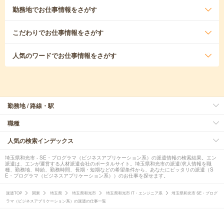
勤務地
でお仕事情報をさがす
こだわり
でお仕事情報をさがす
人気のワード
でお仕事情報をさがす
勤務地 / 路線・駅
職種
人気の検索インデックス
埼玉県和光市 - SE・プログラマ（ビジネスアプリケーション系）の派遣情報の検索結果。エン
派遣は、エンが運営する人材派遣会社のポータルサイト。埼玉県和光市の派遣/求人情報を職
種、勤務地、時給、勤務時間、長期・短期などの希望条件から、あなたにピッタリの派遣（S
E・プログラマ（ビジネスアプリケーション系））のお仕事を探せます。
派遣TOP
関東
埼玉県
埼玉県和光市
埼玉県和光市 IT・エンジニア系
埼玉県和光市 SE・プログ
ラマ（ビジネスアプリケーション系）の派遣の仕事一覧