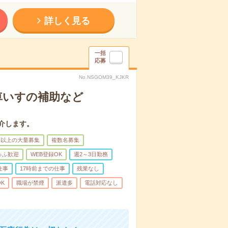
詳しく見る
一括
応募
No.NSGOM39_KJKR
車いすの補助など
介します。
名以上の大量募集
複数名募集
ゅふ歓迎
WEB登録OK
週2～3日勤務
仕事
17時前までの仕事
残業なし
K
職場が禁煙
派遣多
電話対応なし