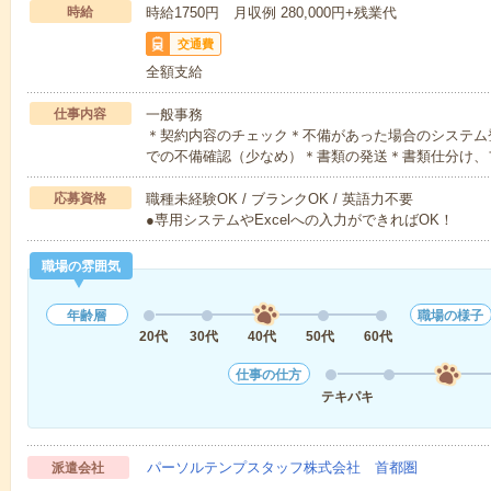
時給
時給1750円 月収例 280,000円+残業代
交通費
全額支給
仕事内容
一般事務
＊契約内容のチェック＊不備があった場合のシステム
での不備確認（少なめ）＊書類の発送＊書類仕分け、
応募資格
職種未経験OK / ブランクOK / 英語力不要
●専用システムやExcelへの入力ができればOK！
職場の雰囲気
年齢層
職場の様子
20代
30代
40代
50代
60代
仕事の仕方
テキパキ
パーソルテンプスタッフ株式会社 首都圏
派遣会社