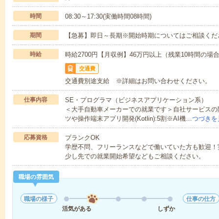
時間
08:30～17:30(実働時間08時間)
期間
【急募】即日～長期※開始時期についてはご相談くだ
時給
時給2700円【月収例】46万円以上（残業10時間の
交通費
交通費別途支給 ※詳細はお問い合わせください。
仕事内容
SE・プログラマ（ビジネスアプリケーション系）
＜大手自動車メーカーでの就業です＞自社サービスの
ツや操作端末アプリ開発(Kotlin):5割※AI機…
つづきを
応募資格
ブランクOK
学歴不問、フリーランスなどで働いていた方も歓迎！
少し先での就業開始希望などもご相談ください。
職場の雰囲気
職場の様子
仕事の仕方
活気がある
しずか