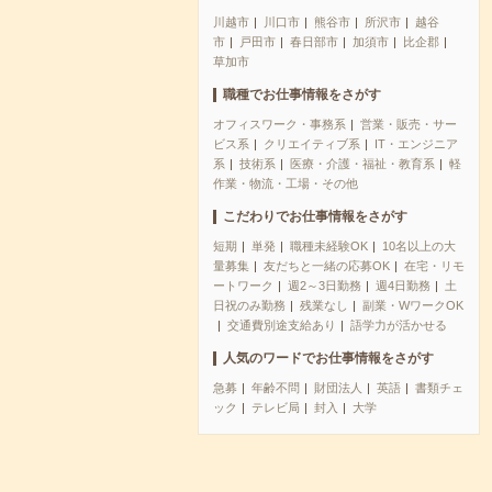
川越市
川口市
熊谷市
所沢市
越谷
市
戸田市
春日部市
加須市
比企郡
草加市
職種でお仕事情報をさがす
オフィスワーク・事務系
営業・販売・サー
ビス系
クリエイティブ系
IT・エンジニア
系
技術系
医療・介護・福祉・教育系
軽
作業・物流・工場・その他
こだわりでお仕事情報をさがす
短期
単発
職種未経験OK
10名以上の大
量募集
友だちと一緒の応募OK
在宅・リモ
ートワーク
週2～3日勤務
週4日勤務
土
日祝のみ勤務
残業なし
副業・WワークOK
交通費別途支給あり
語学力が活かせる
人気のワードでお仕事情報をさがす
急募
年齢不問
財団法人
英語
書類チェ
ック
テレビ局
封入
大学