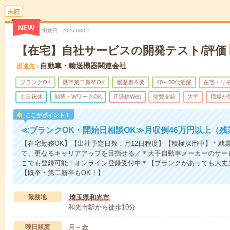
未読
NEW
掲載日
2026/08/07
【在宅】自社サービスの開発テスト/評価
自動車・輸送機器関連会社
派遣先
ブランクOK
既卒第二新卒OK
履歴書不要
40～50代活躍
在宅・リ
土日祝休
副業・WワークOK
IT通信Web
交費支給
大手
職場が
ここがポイント！
≪ブランクOK・開始日相談OK≫月収例46万円以上（残
【在宅勤務OK】【出社予定日数：月12日程度】【積極採用中】＊就
て、更なるキャリアアップを目指せる／＊大手自動車メーカーのサー
こでも登録可能！オンライン登録受付中＊【ブランクがあっても大丈
【既卒・第二新卒もOK！】
勤務地
埼玉県和光市
和光市駅から徒歩10分
曜日頻度
月～金