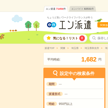
エン派遣
71454
件
エンバイト
82531
件
ちょうど良いワークライフバランスが叶う
関東版
気になる！リスト
0
保存し
派遣TOP
関東
埼玉県
埼玉県和光市
埼
,
1
6
8
2
平均時給:
円
設定中の検索条件
期間
---
派遣形式
---
時給
950円以上