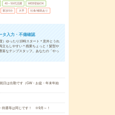
40～50代活躍
WEB登録OK
駅歩5分
大手
社食/補助あり
ータ入力・不備確認
度）ゆったり10時スタート＊意外とうれ
両立もしやすい＊残業ちょっと！髪型や
豊富なテンプスタッフ。あなたの「やっ
★祝日は出勤です（GW・お盆・年末年始
与・待遇等は同じです！ ※9月～！