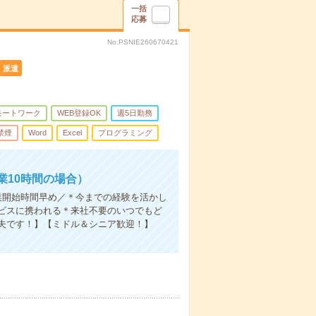
一括
応募
No.PSNIE260670421
派遣
モートワーク
WEB登録OK
週5日勤務
禁煙
Word
Excel
プログラミング
業10時間の場合）
業開始時間早め／＊今までの経験を活かし
ビスに携われる＊来社不要のいつでもど
夫です！】【ミドル＆シニア歓迎！】