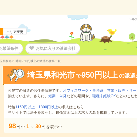
ヘル
エリア変更
た希望条件
お気に入りの派遣会社
玉県和光市 時給950円以上の派遣の仕事一覧
埼玉県和光市
950円以上
で
の派遣
和光市の派遣のお仕事情報です。
オフィスワーク・事務系
、
営業・販売・サー
揃えています。さらに、
短期
・
単発
などの期間や、
職種未経験OK
などのこだ
時給
1150円以上
・
1800円以上
の求人はこちら
当サイトでは法令を遵守し、最低賃金以上の求人のみを掲載しています。
98
1
30
件中
～
件を表示中