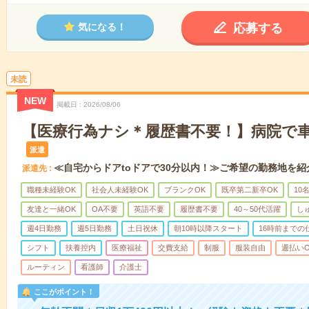
応募する
気になる！
未読
NEW
掲載日
2026/08/06
【医療行為ナシ＊履歴書不要！】病院で
派遣
≪自宅からドアtoドアで30分以内！≫ご希望の勤務地を紹
派遣先
職種未経験OK
社会人未経験OK
ブランクOK
既卒第二新卒OK
10
友達と一緒OK
OA不要
英語不要
履歴書不要
40～50代活躍
し
週4日勤務
週5日勤務
土日祝休
朝10時以降スタート
16時前までの
シフト
扶養控内
医療福祉
交費支給
制服
服装自由
週払いO
ルーティン
看護師
介護士
ここがポイント！