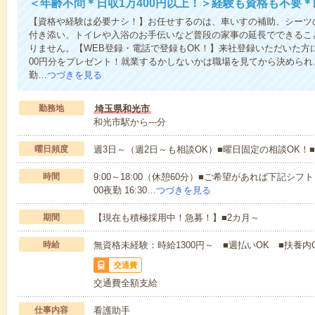
＜年齢不問＊日収1万400円以上！＞経験も資格も不要
【資格や経験は必要ナシ！】お任せするのは、車いすの補助、シーツ
付き添い、トイレや入浴のお手伝いなど普段の家事の延長でできるこ
りません。【WEB登録・電話で登録もOK！】来社登録いただいた方に
00円分をプレゼント！就業するかしないかは職場を見てから決められ
勤…
つづきを見る
勤務地
埼玉県和光市
和光市駅から---分
曜日頻度
週3日～（週2日～も相談OK）■曜日固定の相談OK
時間
9:00～18:00（休憩60分）■ご希望があれば下記シフトもOK
00夜勤 16:30…
つづきを見る
期間
【現在も積極採用中！急募！】■2カ月～
時給
無資格未経験：時給1300円～ ■週払いOK ■扶養内O
交通費
交通費全額支給
仕事内容
看護助手