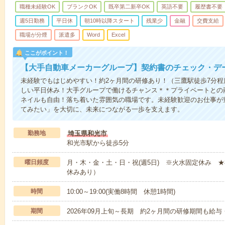
職種未経験OK
ブランクOK
既卒第二新卒OK
英語不要
履歴書不要
週5日勤務
平日休
朝10時以降スタート
残業少
金融
交費支給
職場が分煙
派遣多
Word
Excel
ここがポイント！
【大手自動車メーカーグループ】契約書のチェック・デ
未経験でもはじめやすい！約2ヶ月間の研修あり！（三鷹駅徒歩7分程
しい平日休み！大手グループで働けるチャンス＊＊プライベートとの
ネイルも自由！落ち着いた雰囲気の職場です。未経験歓迎のお仕事が
てみたい」を大切に、未来につながる一歩を支えます。
勤務地
埼玉県和光市
和光市駅から徒歩5分
曜日頻度
月・木・金・土・日・祝(週5日) ※火水固定休み 
休みあり）
時間
10:00～19:00(実働8時間 休憩1時間)
期間
2026年09月上旬～長期 約2ヶ月間の研修期間も給