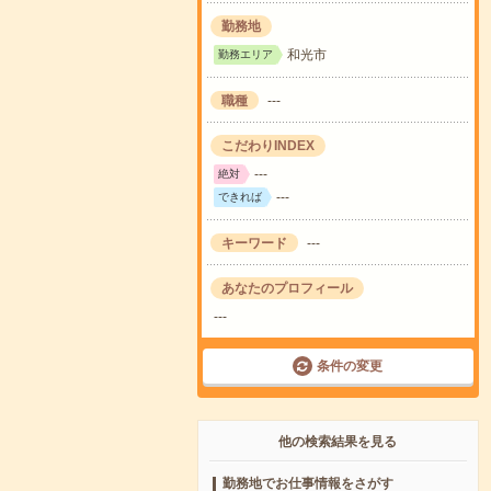
勤務地
和光市
勤務エリア
職種
---
こだわりINDEX
---
絶対
---
できれば
キーワード
---
あなたのプロフィール
---
条件の変更
他の検索結果を見る
勤務地でお仕事情報をさがす