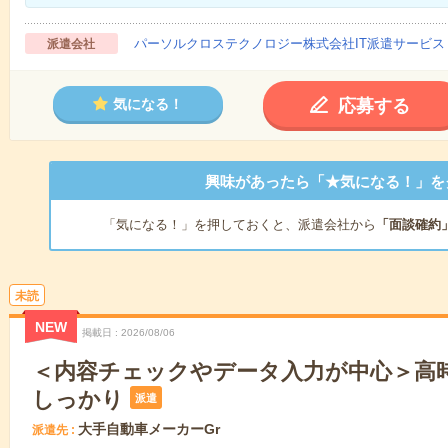
パーソルクロステクノロジー株式会社IT派遣サービス
派遣会社
応募する
気になる！
興味があったら「★気になる！」を
「気になる！」を押しておくと、派遣会社から
「面談確約
未読
NEW
掲載日
2026/08/06
＜内容チェックやデータ入力が中心＞高時
しっかり
派遣
大手自動車メーカーGr
派遣先