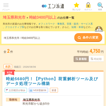
メニュー
気になる!
ログイン
検索
埼玉県和光市
×
時給3400円以上
のお仕事一覧
和光市の派遣のお仕事情報です。
オフィスワーク・事務系
、
営業・販売・サービス系
、
クリエイティブ系
などのお仕事を取り揃えています。さらに、
短期
・
単発
などの期
間や、
職種未経験OK
などのこだわり条件で絞り込んでいただけます。
条件の変更
埼玉県和光市 / 時給3400円以上
2
4,750
全
件
平均時給:
円
時給順
新着順
未読
掲載日
2026/08/06
NEW
時給5680円！【Python】荷重解析ツール及び
データ処理ツール構築
土日祝日が休み
WEB登録OK
派遣
埼玉県和光市
勤務地
和光市駅から徒歩5分