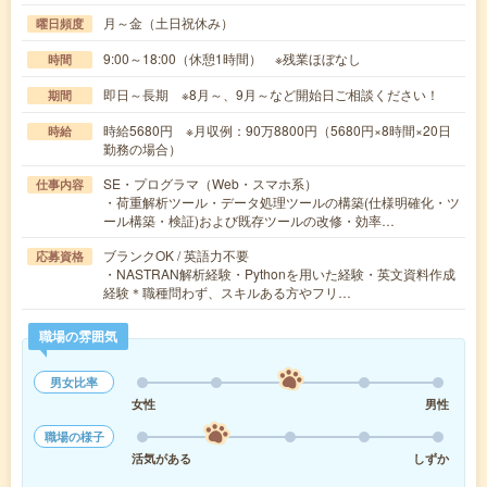
月～金（土日祝休み）
曜日頻度
9:00～18:00（休憩1時間） ※残業ほぼなし
時間
即日～長期 ※8月～、9月～など開始日ご相談ください！
期間
時給5680円 ※月収例：90万8800円（5680円×8時間×20日
時給
勤務の場合）
SE・プログラマ（Web・スマホ系）
仕事内容
・荷重解析ツール・データ処理ツールの構築(仕様明確化・ツ
ール構築・検証)および既存ツールの改修・効率…
ブランクOK / 英語力不要
応募資格
・NASTRAN解析経験・Pythonを用いた経験・英文資料作成
経験＊職種問わず、スキルある方やフリ…
職場の雰囲気
男女比率
女性
男性
職場の様子
活気がある
しずか