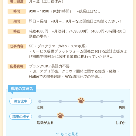
月～金（土日祝休み）
曜日頻度
9:00～18:00（休憩1時間） ※残業ほぼなし
時間
即日～長期 ※8月～、9月～など開始日ご相談ください！
期間
時給4680円 ※月収例：74万8800円（4680円×8時間×20日
時給
勤務の場合）
SE・プログラマ（Web・スマホ系）
仕事内容
・サービス提供プラットフォーム開発における設計支援およ
び機能/性能検証に関する業務に携わっていただき…
ブランクOK / 英語力不要
応募資格
・UI、アプリ開発、クラウド開発に関する知識・経験・
Flutterでの開発経験・AWS環境化での開発…
職場の雰囲気
男女比率
女性
男性
職場の様子
活気がある
しずか
もっと見る