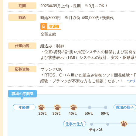
期間
2026年09月上旬～長期 ※9月～OK！
時給
時給3000円 ※月収例 480,000円+残業代
交通費
全額支給
仕事内容
組込み・制御
・位置/姿勢の計測や推定システムの構築および開発
よび状態表示（HMI）システムの設計、実装・駆動系
応募資格
ブランクOK
＊RTOS、C++を用いた組込み制御ソフト開発経験＊P
経験・ブランクが不安な方もご相談ください！…
つづ
職場の雰囲気
年齢層
職場の様子
20代
30代
40代
50代
60代
仕事の仕方
テキパキ