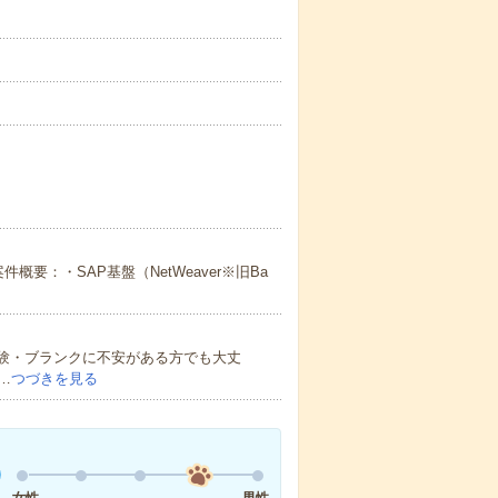
案件概要：・SAP基盤（NetWeaver※旧Ba
・経験・ブランクに不安がある方でも大丈
…
つづきを見る
女性
男性