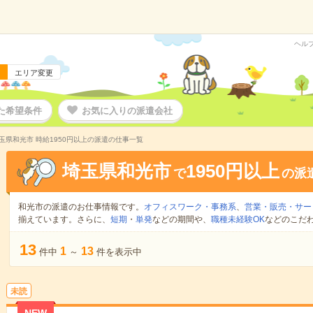
ヘル
エリア変更
た希望条件
お気に入りの派遣会社
玉県和光市 時給1950円以上の派遣の仕事一覧
埼玉県和光市
1950円以上
で
の派
和光市の派遣のお仕事情報です。
オフィスワーク・事務系
、
営業・販売・サー
揃えています。さらに、
短期
・
単発
などの期間や、
職種未経験OK
などのこだ
13
1
13
件中
～
件を表示中
未読