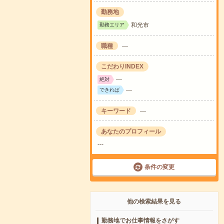
勤務地
和光市
勤務エリア
職種
---
こだわりINDEX
---
絶対
---
できれば
キーワード
---
あなたのプロフィール
---
条件の変更
他の検索結果を見る
勤務地でお仕事情報をさがす