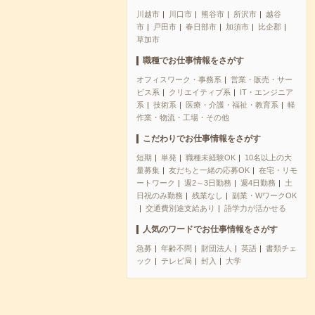
川越市
川口市
熊谷市
所沢市
越谷
市
戸田市
春日部市
加須市
比企郡
草加市
職種でお仕事情報をさがす
オフィスワーク・事務系
営業・販売・サー
ビス系
クリエイティブ系
IT・エンジニア
系
技術系
医療・介護・福祉・教育系
軽
作業・物流・工場・その他
こだわりでお仕事情報をさがす
短期
単発
職種未経験OK
10名以上の大
量募集
友だちと一緒の応募OK
在宅・リモ
ートワーク
週2～3日勤務
週4日勤務
土
日祝のみ勤務
残業なし
副業・WワークOK
交通費別途支給あり
語学力が活かせる
人気のワードでお仕事情報をさがす
急募
年齢不問
財団法人
英語
書類チェ
ック
テレビ局
封入
大学