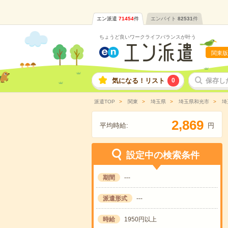
エン派遣
71454
件
エンバイト
82531
件
ちょうど良いワークライフバランスが叶う
関東版
気になる！リスト
0
保存し
派遣TOP
関東
埼玉県
埼玉県和光市
埼
,
2
8
6
9
平均時給:
円
設定中の検索条件
期間
---
派遣形式
---
時給
1950円以上