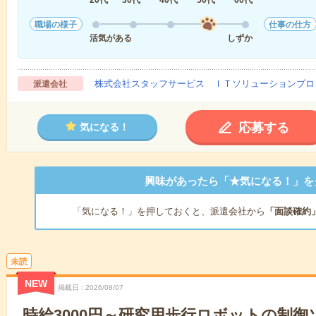
職場の様子
仕事の仕方
活気がある
しずか
株式会社スタッフサービス ＩＴソリューションブロ
派遣会社
応募する
気になる！
興味があったら「★気になる！」を
「気になる！」を押しておくと、派遣会社から
「面談確約
未読
NEW
掲載日
2026/08/07
時給3000円～研究用歩行ロボットの制御