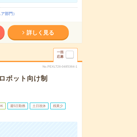
ニア部門）
詳しく見る
一括
応募
No.PEXLT26-0485364-1
用歩行ロボット向け制
OK
週5日勤務
土日祝休
残業少