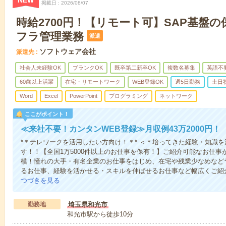
NEW
掲載日
2026/08/07
時給2700円！【リモート可】SAP基盤
フラ管理業務
派遣
ソフトウェア会社
派遣先
社会人未経験OK
ブランクOK
既卒第二新卒OK
複数名募集
英語不
60歳以上活躍
在宅・リモートワーク
WEB登録OK
週5日勤務
土日
Word
Excel
PowerPoint
プログラミング
ネットワーク
ここがポイント！
≪来社不要！カンタンWEB登録≫月収例43万2000円！
*＊テレワークを活用したい方向け！＊* ＜＊培ってきた経験・知識を
す！！【全国1万5000件以上のお仕事を保有！】ご紹介可能なお仕
模！憧れの大手・有名企業のお仕事をはじめ、在宅や残業少なめなど
るお仕事、経験を活かせる・スキルを伸ばせるお仕事など幅広くご紹
つづきを見る
勤務地
埼玉県和光市
和光市駅から徒歩10分