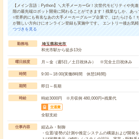
【メイン言語：Python】＼大手メーカーGr！次世代モビリティや
階の最先端ロボット開発に関わることができます！残業なしか、あっ
○世界的にも有名なあの大手メーカーグループ企業で、はたらける！
が難しい方向けにオンライン登録も実施中です。 エントリー後お気
つづきを見る
勤務地
埼玉県和光市
和光市駅から徒歩13分
曜日頻度
月～金（週5日／土日祝休み） ※完全土日祝休み
時間
9:00～18:00(実働8時間 休憩1時間)
期間
即日～長期
時給
時給3000円 ※月収例 480,000円+残業代
交通費
全額支給
仕事内容
組込み・制御
・位置/姿勢の計測や推定システムの構築および開発
よび状態表示（HMI）システムの設計、実装・駆動系