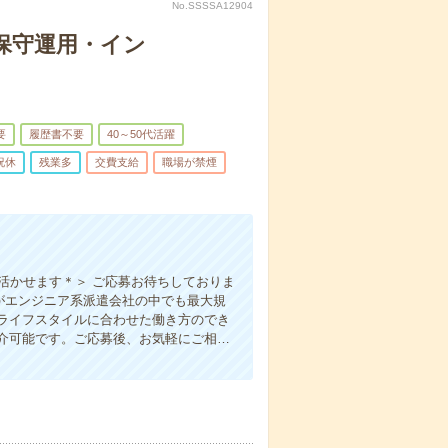
No.SSSSA12904
の保守運用・イン
要
履歴書不要
40～50代活躍
祝休
残業多
交費支給
職場が禁煙
活かせます＊＞ ご応募お待ちしておりま
事がエンジニア系派遣会社の中でも最大規
ライフスタイルに合わせた働き方のでき
介可能です。ご応募後、お気軽にご相…