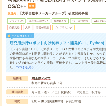
OS/C++
派遣
【大手自動車メーカーグループ】研究開発事業
派遣先
ブランクOK
既卒第二新卒OK
履歴書不要
40～50代活躍
WEB登録
交費支給
大手
職場が禁煙
プログラミング
ここがポイント！
研究用歩行ロボット向け制御ソフト開発(C++、Python)
【メイン言語：C++】＼大手メーカーGr！次世代モビリティや先進
の最先端ロボット開発に関わることができます！残業なしか、あって
世界的にも有名なあの大手メーカーグループ企業で、はたらける！ち
難しい方向けにオンライン登録も実施中です。 エントリー後お気軽
た…
つづきを見る
勤務地
埼玉県和光市
和光市駅から徒歩13分
曜日頻度
月～金（週5日／土日祝休み） ※完全土日祝休み
時間
9:00～18:00(実働8時間 休憩1時間)