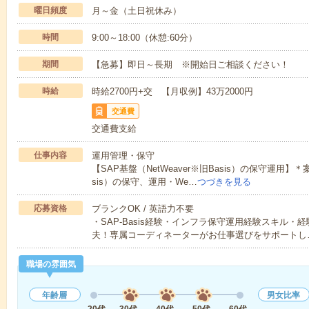
曜日頻度
月～金（土日祝休み）
時間
9:00～18:00（休憩:60分）
期間
【急募】即日～長期 ※開始日ご相談ください！
時給
時給2700円+交 【月収例】43万2000円
交通費
交通費支給
仕事内容
運用管理・保守
【SAP基盤（NetWeaver※旧Basis）の保守運用】＊
sis）の保守、運用・We…
つづきを見る
応募資格
ブランクOK / 英語力不要
・SAP-Basis経験・インフラ保守運用経験スキル
夫！専属コーディネーターがお仕事選びをサポートし
職場の雰囲気
年齢層
男女比率
20代
30代
40代
50代
60代