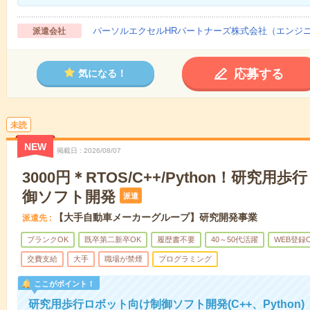
パーソルエクセルHRパートナーズ株式会社（エンジ
派遣会社
応募する
気になる！
未読
NEW
掲載日
2026/08/07
3000円＊RTOS/C++/Python！研究
御ソフト開発
派遣
【大手自動車メーカーグループ】研究開発事業
派遣先
ブランクOK
既卒第二新卒OK
履歴書不要
40～50代活躍
WEB登録
交費支給
大手
職場が禁煙
プログラミング
ここがポイント！
研究用歩行ロボット向け制御ソフト開発(C++、Python)