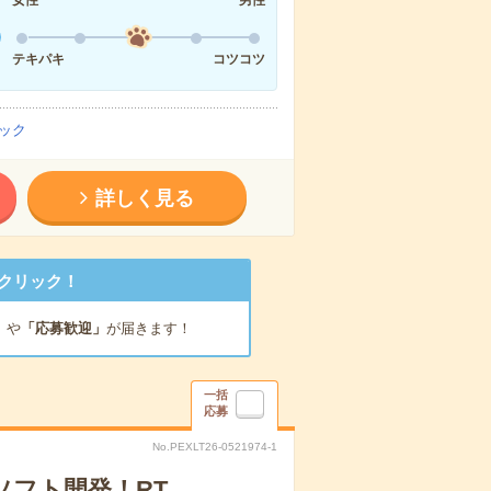
テキパキ
コツコツ
ック
詳しく見る
クリック！
」
や
「応募歓迎」
が届きます！
一括
応募
No.PEXLT26-0521974-1
ソフト開発！RT