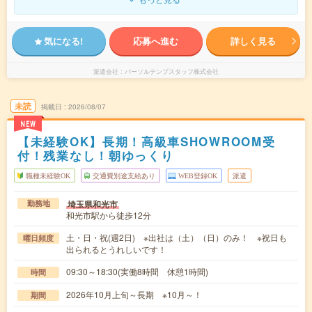
気になる!
応募へ進む
詳しく見る
派遣会社
パーソルテンプスタッフ株式会社
未読
掲載日
2026/08/07
NEW
【未経験OK】長期！高級車SHOWROOM受
付！残業なし！朝ゆっくり
職種未経験OK
交通費別途支給あり
WEB登録OK
派遣
埼玉県和光市
勤務地
和光市駅から徒歩12分
土・日・祝(週2日) ※出社は（土）（日）のみ！ ※祝日も
曜日頻度
出られるとうれしいです！
09:30～18:30(実働8時間 休憩1時間)
時間
2026年10月上旬～長期 ※10月～！
期間