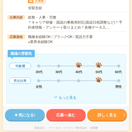
交通費
全額支給
総務・人事・労務
仕事内容
＊キャリア研修・面談の事務局対応(面談日程調整など)＊予
約者情報・アンケート取りまとめ＊各種データ入…
職種未経験OK / ブランクOK / 英語力不要
応募資格
※業界未経験OK
職場の雰囲気
年齢層
20代
30代
40代
50代
60代
男女比率
女性
男性
もっと見る
気になる!
応募へ進む
詳しく見る
派遣会社
パーソルテンプスタッフ株式会社 首都圏