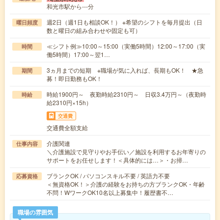
和光市駅から---分
週2日（週1日も相談OK！） ※希望のシフトを毎月提出（日
曜日頻度
数と曜日の組み合わせや固定も可）
≪シフト例≫10:00～15:00（実働5時間）12:00～17:00（実
時間
働5時間）17:00～翌1…
3ヵ月までの短期 ※職場が気に入れば、長期もOK！ ★急
期間
募！即日勤務もOK！
時給1900円～ 夜勤時給2310円～ 日収3.4万円～（夜勤時
時給
給2310円×15h）
交通費
交通費全額支給
介護関連
仕事内容
＼介護施設で見守りやお手伝い／施設を利用するお年寄りの
サポートをお任せします！＜具体的には…＞・お掃…
ブランクOK / パソコンスキル不要 / 英語力不要
応募資格
＜無資格OK！＞介護の経験をお持ちの方ブランクOK・年齢
不問！WワークOK10名以上募集中！履歴書不…
職場の雰囲気