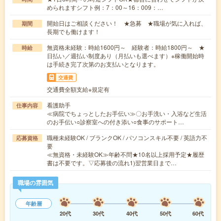
められますシフト例：7：00～16：009：…
開始日はご相談ください！ ★急募 ★職場が気に入れば、
期間
長期でも働けます！
無資格未経験：時給1600円～ 経験者：時給1800円～ ★
時給
日払い／週払い制度あり（月払いも選べます）※稼働開始時
は手続き完了次第のお支払いとなります。
交通費
交通費全額支給※規定有
看護助手
仕事内容
≪病院でちょっとしたお手伝い≫〇お手洗い・入浴など生活
のお手伝い○診察室への付き添い○食事のサポート…
職種未経験OK / ブランクOK / パソコンスキル不要 / 英語力不
応募資格
要
≪無資格・未経験OK≫年齢不問★10名以上採用予定★履歴
書は不要です。▽応募後の流れ1)翌営業日まで…
職場の雰囲気
年齢層
20代
30代
40代
50代
60代