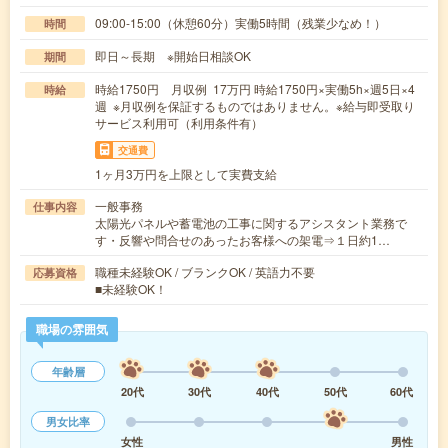
09:00-15:00（休憩60分）実働5時間（残業少なめ！）
時間
即日～長期 ※開始日相談OK
期間
時給1750円 月収例 17万円 時給1750円×実働5h×週5日×4
時給
週 ※月収例を保証するものではありません。※給与即受取り
サービス利用可（利用条件有）
交通費
1ヶ月3万円を上限として実費支給
一般事務
仕事内容
太陽光パネルや蓄電池の工事に関するアシスタント業務で
す・反響や問合せのあったお客様への架電⇒１日約1…
職種未経験OK / ブランクOK / 英語力不要
応募資格
■未経験OK！
職場の雰囲気
年齢層
20代
30代
40代
50代
60代
男女比率
女性
男性