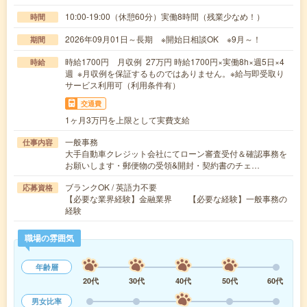
10:00-19:00（休憩60分）実働8時間（残業少なめ！）
時間
2026年09月01日～長期 ※開始日相談OK ※9月～！
期間
時給1700円 月収例 27万円 時給1700円×実働8h×週5日×4
時給
週 ※月収例を保証するものではありません。※給与即受取り
サービス利用可（利用条件有）
交通費
1ヶ月3万円を上限として実費支給
一般事務
仕事内容
大手自動車クレジット会社にてローン審査受付＆確認事務を
お願いします・郵便物の受領&開封・契約書のチェ…
ブランクOK / 英語力不要
応募資格
【必要な業界経験】金融業界 【必要な経験】一般事務の
経験
職場の雰囲気
年齢層
20代
30代
40代
50代
60代
男女比率