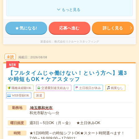
もっと見る
気になる!
応募へ進む
詳しく見る
派遣会社
株式会社リクルートスタッフィング
未読
掲載日
2026/08/08
NEW
【フルタイムじゃ働けない！という方へ】週3
や時短もOK＊ケアスタッフ
職種未経験OK
交通費別途支給あり
土日祝日が休み
残業なし
WEB登録OK
派遣
埼玉県和光市
勤務地
和光市駅から---分
週3日～5日OK（月～金） ★土日休みOK
曜日頻度
★1日6時間～の時短シフトOK★スタート時間選べます！
時間
7:00～16:009:00～17:0011:…