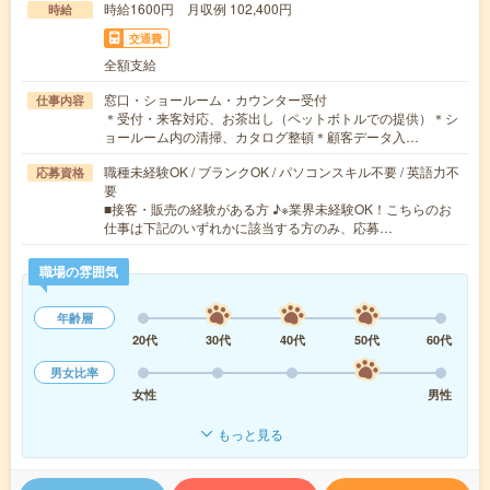
時給1600円 月収例 102,400円
時給
交通費
全額支給
窓口・ショールーム・カウンター受付
仕事内容
＊受付・来客対応、お茶出し（ペットボトルでの提供）＊シ
ョールーム内の清掃、カタログ整頓＊顧客データ入…
職種未経験OK / ブランクOK / パソコンスキル不要 / 英語力不
応募資格
要
■接客・販売の経験がある方 ♪※業界未経験OK！こちらのお
仕事は下記のいずれかに該当する方のみ、応募…
職場の雰囲気
年齢層
20代
30代
40代
50代
60代
男女比率
女性
男性
もっと見る