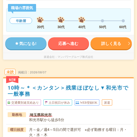
職場の雰囲気
年齢層
20代
30代
40代
50代
60代
気になる!
応募へ進む
詳しく見る
派遣会社
マンパワーグループ株式会社
未読
掲載日
2026/08/07
NEW
10時～＊＜カンタン＞残業ほぼなし▼和光市で
一般事務
交通費別途支給あり
土日祝日が休み
WEB登録OK
派遣
埼玉県和光市
勤務地
和光市駅から徒歩5分
月～金／週4～5日の間で選択可 ※必ず勤務する曜日：月・
曜日頻度
火・水・木