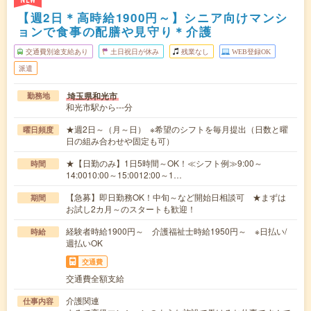
NEW
【週2日＊高時給1900円～】シニア向けマンシ
ョンで食事の配膳や見守り＊介護
交通費別途支給あり
土日祝日が休み
残業なし
WEB登録OK
派遣
埼玉県和光市
勤務地
和光市駅から---分
★週2日～（月～日） ※希望のシフトを毎月提出（日数と曜
曜日頻度
日の組み合わせや固定も可）
★【日勤のみ】1日5時間～OK！≪シフト例≫9:00～
時間
14:0010:00～15:0012:00～1…
【急募】即日勤務OK！中旬～など開始日相談可 ★まずは
期間
お試し2カ月～のスタートも歓迎！
経験者時給1900円～ 介護福祉士時給1950円～ ※日払い/
時給
週払いOK
交通費
交通費全額支給
介護関連
仕事内容