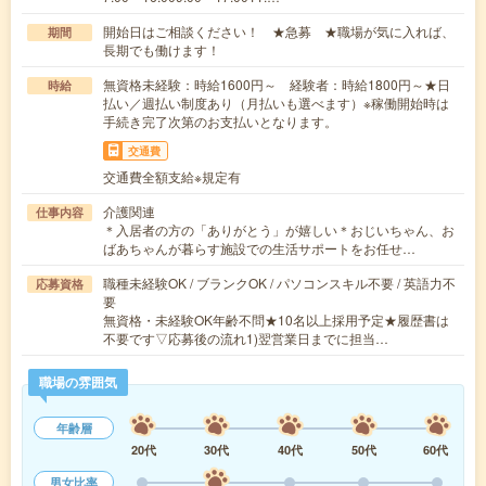
開始日はご相談ください！ ★急募 ★職場が気に入れば、
期間
長期でも働けます！
無資格未経験：時給1600円～ 経験者：時給1800円～★日
時給
払い／週払い制度あり（月払いも選べます）※稼働開始時は
手続き完了次第のお支払いとなります。
交通費
交通費全額支給※規定有
介護関連
仕事内容
＊入居者の方の「ありがとう」が嬉しい＊おじいちゃん、お
ばあちゃんが暮らす施設での生活サポートをお任せ…
職種未経験OK / ブランクOK / パソコンスキル不要 / 英語力不
応募資格
要
無資格・未経験OK年齢不問★10名以上採用予定★履歴書は
不要です▽応募後の流れ1)翌営業日までに担当…
職場の雰囲気
年齢層
20代
30代
40代
50代
60代
男女比率