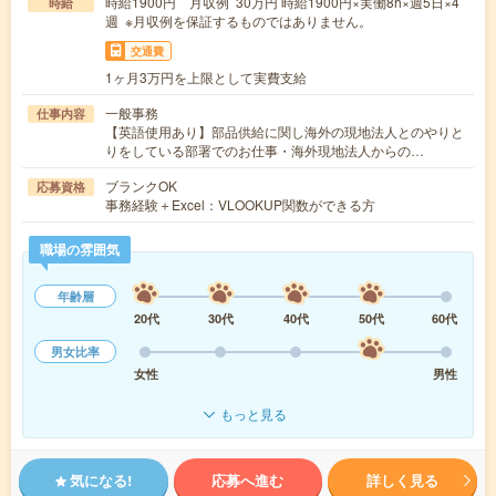
時給1900円 月収例 30万円 時給1900円×実働8h×週5日×4
時給
週 ※月収例を保証するものではありません。
交通費
1ヶ月3万円を上限として実費支給
一般事務
仕事内容
【英語使用あり】部品供給に関し海外の現地法人とのやりと
りをしている部署でのお仕事・海外現地法人からの…
ブランクOK
応募資格
事務経験＋Excel：VLOOKUP関数ができる方
職場の雰囲気
年齢層
20代
30代
40代
50代
60代
男女比率
女性
男性
もっと見る
気になる!
応募へ進む
詳しく見る