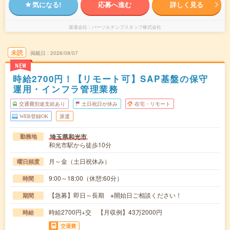
気になる!
応募へ進む
詳しく見る
派遣会社
パーソルテンプスタッフ株式会社
未読
掲載日
2026/08/07
NEW
時給2700円！【リモート可】SAP基盤の保守
運用・インフラ管理業務
交通費別途支給あり
土日祝日が休み
在宅・リモート
WEB登録OK
派遣
埼玉県和光市
勤務地
和光市駅から徒歩10分
月～金（土日祝休み）
曜日頻度
9:00～18:00（休憩:60分）
時間
【急募】即日～長期 ※開始日ご相談ください！
期間
時給2700円+交 【月収例】43万2000円
時給
交通費