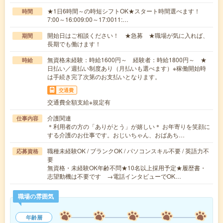
★1日6時間～の時短シフトOK★スタート時間選べます！
時間
7:00～16:009:00～17:0011:…
開始日はご相談ください！ ★急募 ★職場が気に入れば、
期間
長期でも働けます！
無資格未経験：時給1600円～ 経験者：時給1800円～ ★
時給
日払い／週払い制度あり（月払いも選べます）※稼働開始時
は手続き完了次第のお支払いとなります。
交通費
交通費全額支給※規定有
介護関連
仕事内容
＊利用者の方の「ありがとう」が嬉しい＊ お年寄りを笑顔に
する介護のお仕事です。おじいちゃん、おばあち…
職種未経験OK / ブランクOK / パソコンスキル不要 / 英語力不
応募資格
要
無資格・未経験OK年齢不問★10名以上採用予定★履歴書・
志望動機は不要です →電話インタビューでOK…
職場の雰囲気
年齢層