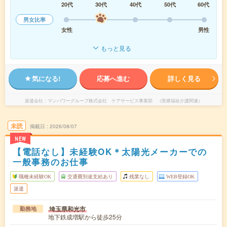
20代
30代
40代
50代
60代
男女比率
女性
男性
もっと見る
気になる!
応募へ進む
詳しく見る
派遣会社
マンパワーグループ株式会社 ケアサービス事業部 （医療福祉介護関連）
未読
掲載日
2026/08/07
NEW
【電話なし】未経験OK＊太陽光メーカーでの
一般事務のお仕事
職種未経験OK
交通費別途支給あり
残業なし
WEB登録OK
派遣
埼玉県和光市
勤務地
地下鉄成増駅から徒歩25分