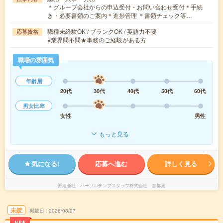
＊グループ会社からの申込受付・お問い合わせ受付＊手続
き・必要書類のご案内＊進捗管理 ＊書類チェック等…
職種未経験OK / ブランクOK / 英語力不要
応募資格
※業界問不問★事務のご経験がある方
職場の雰囲気
年齢層
20代
30代
40代
50代
60代
男女比率
女性
男性
もっと見る
気になる!
応募へ進む
詳しく見る
派遣会社
パーソルテンプスタッフ株式会社 首都圏
未読
掲載日
2026/08/07