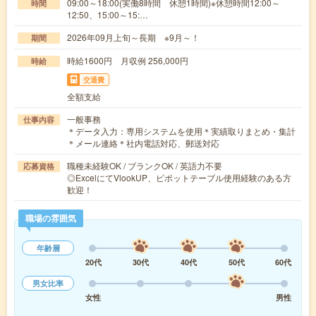
09:00～18:00(実働8時間 休憩1時間)※休憩時間12:00～
時間
12:50、15:00～15:…
2026年09月上旬～長期 ※9月～！
期間
時給1600円 月収例 256,000円
時給
交通費
全額支給
一般事務
仕事内容
＊データ入力：専用システムを使用＊実績取りまとめ・集計
＊メール連絡＊社内電話対応、郵送対応
職種未経験OK / ブランクOK / 英語力不要
応募資格
◎ExcelにてVlookUP、ピポットテーブル使用経験のある方
歓迎！
職場の雰囲気
年齢層
20代
30代
40代
50代
60代
男女比率
女性
男性