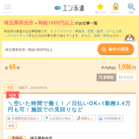
メニュー
気になる!
ログイン
検索
埼玉県和光市
×
時給1600円以上
のお仕事一覧
和光市の派遣のお仕事情報です。
オフィスワーク・事務系
、
営業・販売・サービス系
、
クリエイティブ系
などのお仕事を取り揃えています。さらに、
短期
・
単発
などの期
間や、
職種未経験OK
などのこだわり条件で絞り込んでいただけます。
条件の変更
埼玉県和光市 / 時給1600円以上
65
1,936
全
件
平均時給:
円
時給順
新着順
未読
掲載日
2026/08/08
NEW
＼空いた時間で働く！／日払いOK×1勤務3.4万
円も可！施設での見回りなど
交通費別途支給あり
土日祝日が休み
残業なし
WEB登録OK
派遣
埼玉県和光市
勤務地