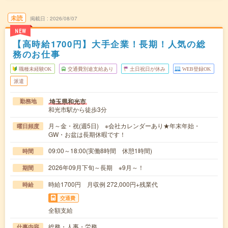
未読
掲載日
2026/08/07
NEW
【高時給1700円】大手企業！長期！人気の総
務のお仕事
職種未経験OK
交通費別途支給あり
土日祝日が休み
WEB登録OK
派遣
埼玉県和光市
勤務地
和光市駅から徒歩3分
月～金・祝(週5日) ※会社カレンダーあり★年末年始・
曜日頻度
GW・お盆は長期休暇です！
09:00～18:00(実働8時間 休憩1時間)
時間
2026年09月下旬～長期 ※9月～！
期間
時給1700円 月収例 272,000円+残業代
時給
交通費
全額支給
総務・人事・労務
仕事内容