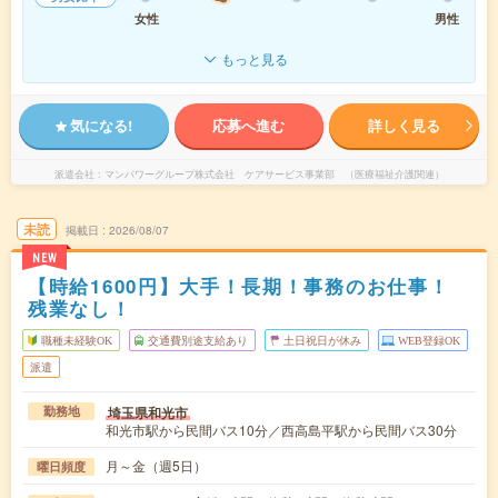
女性
男性
もっと見る
気になる!
応募へ進む
詳しく見る
派遣会社
マンパワーグループ株式会社 ケアサービス事業部 （医療福祉介護関連）
未読
掲載日
2026/08/07
NEW
【時給1600円】大手！長期！事務のお仕事！
残業なし！
職種未経験OK
交通費別途支給あり
土日祝日が休み
WEB登録OK
派遣
埼玉県和光市
勤務地
和光市駅から民間バス10分／西高島平駅から民間バス30分
月～金（週5日）
曜日頻度