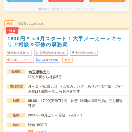
派遣会社
株式会社リクルートスタッフィング
未読
掲載日
2026/08/07
NEW
1800円＊＜9月スタート！大手メーカー＞キャ
リア相談＆研修の事務局
職種未経験OK
交通費別途支給あり
土日祝日が休み
在宅・リモート
WEB登録OK
派遣
埼玉県和光市
勤務地
和光市駅から徒歩5分
月～金・祝(週5日) ※会社カレンダーあり♪年末年始・GW・
曜日頻度
お盆は1週間～10日程お休みです！
09:00～17:00(実働7時間 休憩1時間)※10時開始なども相談
時間
可能
2026年09月上旬～長期 ※9月～！
期間
時給1800円
時給