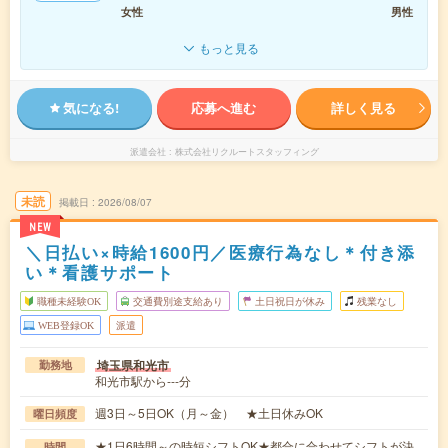
女性
男性
もっと見る
気になる!
応募へ進む
詳しく見る
派遣会社
株式会社リクルートスタッフィング
未読
掲載日
2026/08/07
NEW
＼日払い×時給1600円／医療行為なし＊付き添
い＊看護サポート
職種未経験OK
交通費別途支給あり
土日祝日が休み
残業なし
WEB登録OK
派遣
埼玉県和光市
勤務地
和光市駅から---分
週3日～5日OK（月～金） ★土日休みOK
曜日頻度
★1日6時間～の時短シフトOK★都合に合わせてシフトが決
時間