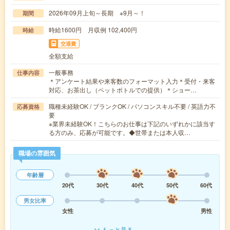
2026年09月上旬～長期 ※9月～！
期間
時給1600円 月収例 102,400円
時給
交通費
全額支給
一般事務
仕事内容
＊アンケート結果や来客数のフォーマット入力＊受付・来客
対応、お茶出し（ペットボトルでの提供）＊ショー…
職種未経験OK / ブランクOK / パソコンスキル不要 / 英語力不
応募資格
要
※業界未経験OK！こちらのお仕事は下記のいずれかに該当す
る方のみ、応募が可能です。◆世帯または本人収…
職場の雰囲気
年齢層
20代
30代
40代
50代
60代
男女比率
女性
男性
もっと見る