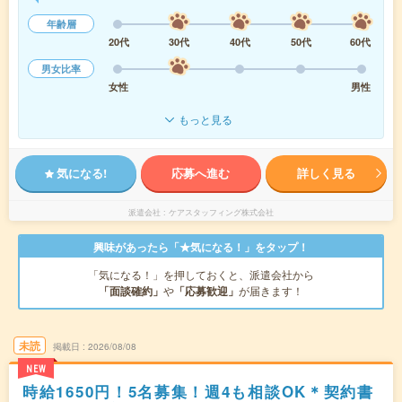
年齢層
20代
30代
40代
50代
60代
男女比率
女性
男性
もっと見る
気になる!
応募へ進む
詳しく見る
派遣会社
ケアスタッフィング株式会社
興味があったら「★気になる！」をタップ！
「気になる！」を押しておくと、派遣会社から
「面談確約」
や
「応募歓迎」
が届きます！
未読
掲載日
2026/08/08
NEW
時給1650円！5名募集！週4も相談OK＊契約書