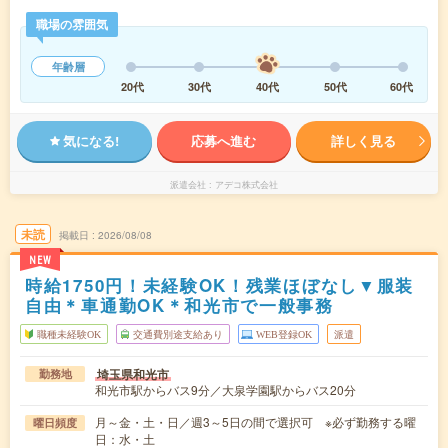
職場の雰囲気
年齢層
20代
30代
40代
50代
60代
気になる!
応募へ進む
詳しく見る
派遣会社
アデコ株式会社
未読
掲載日
2026/08/08
NEW
時給1750円！未経験OK！残業ほぼなし▼服装
自由＊車通勤OK＊和光市で一般事務
職種未経験OK
交通費別途支給あり
WEB登録OK
派遣
埼玉県和光市
勤務地
和光市駅からバス9分／大泉学園駅からバス20分
月～金・土・日／週3～5日の間で選択可 ※必ず勤務する曜
曜日頻度
日：水・土