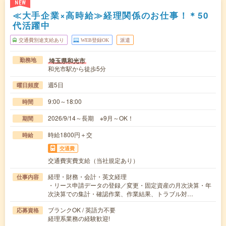
NEW
≪大手企業×高時給≫経理関係のお仕事！＊50
代活躍中
交通費別途支給あり
WEB登録OK
派遣
埼玉県和光市
勤務地
和光市駅から徒歩5分
週5日
曜日頻度
9:00～18:00
時間
2026/9/14～長期 ※9月～OK！
期間
時給1800円＋交
時給
交通費
交通費実費支給（当社規定あり）
経理・財務・会計・英文経理
仕事内容
・リース申請データの登録／変更・固定資産の月次決算・年
次決算での集計・確認作業、作業結果、トラブル対…
ブランクOK / 英語力不要
応募資格
経理系業務の経験歓迎!