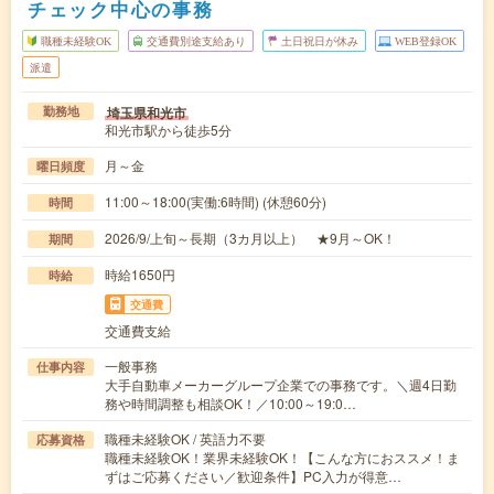
チェック中心の事務
職種未経験OK
交通費別途支給あり
土日祝日が休み
WEB登録OK
派遣
埼玉県和光市
勤務地
和光市駅から徒歩5分
月～金
曜日頻度
11:00～18:00(実働:6時間) (休憩60分)
時間
2026/9/上旬～長期（3カ月以上） ★9月～OK！
期間
時給1650円
時給
交通費
交通費支給
一般事務
仕事内容
大手自動車メーカーグループ企業での事務です。＼週4日勤
務や時間調整も相談OK！／10:00～19:0…
職種未経験OK / 英語力不要
応募資格
職種未経験OK！業界未経験OK！【こんな方におススメ！ま
ずはご応募ください／歓迎条件】PC入力が得意…