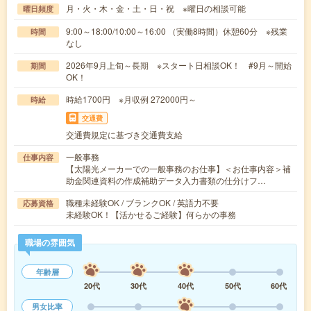
月・火・木・金・土・日・祝 ※曜日の相談可能
曜日頻度
9:00～18:00/10:00～16:00 （実働8時間）休憩60分 ※残業
時間
なし
2026年9月上旬～長期 ※スタート日相談OK！ #9月～開始
期間
OK！
時給1700円 ※月収例 272000円～
時給
交通費
交通費規定に基づき交通費支給
一般事務
仕事内容
【太陽光メーカーでの一般事務のお仕事】＜お仕事内容＞補
助金関連資料の作成補助データ入力書類の仕分けフ…
職種未経験OK / ブランクOK / 英語力不要
応募資格
未経験OK！【活かせるご経験】何らかの事務
職場の雰囲気
年齢層
20代
30代
40代
50代
60代
男女比率