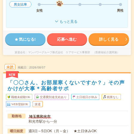
男女比率
女性
男性
もっと見る
気になる!
応募へ進む
詳しく見る
派遣会社
マンパワーグループ株式会社 ケアサービス事業部 （医療福祉介護関連）
未読
掲載日
2026/08/07
NEW
「〇〇さん、お部屋寒くないですか？」その声
かけが大事＊高齢者サポ
職種未経験OK
交通費別途支給あり
土日祝日が休み
残業なし
WEB登録OK
派遣
埼玉県和光市
勤務地
和光市駅から---分
週3日～5日OK（月～金） ★土日休みOK
曜日頻度