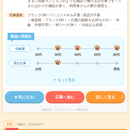
まるで高級マンションのような施設で働けるお仕事です！で
きたばかりの施設が多く、利用者さんの要介護度も…
ブランクOK / パソコンスキル不要 / 英語力不要
応募資格
＜無資格・ブランクOK！＞介護の経験をお持ちの方！・年
齢、学歴不問！・WワークOK！・10名以上採用…
職場の雰囲気
年齢層
20代
30代
40代
50代
60代
男女比率
女性
男性
もっと見る
気になる!
応募へ進む
詳しく見る
派遣会社
ケアスタッフィング株式会社
未読
掲載日
2026/08/07