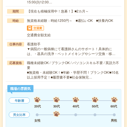
15:00(3)12:00…
【現在も積極採用中！急募！】■2カ月～
期間
無資格未経験：時給1250円～ ■週払いOK ■扶養内OK
時給
交通費
交通費全額支給
看護助手
仕事内容
▼病院の一般病棟にて看護師さんのサポート！具体的に
は、・器具の洗浄・ベットメイキングやシーツ交換・移…
職種未経験OK / ブランクOK / パソコンスキル不要 / 英語力不
応募資格
要
■無資格・未経験OK！■年齢・学歴不問！ブランクOK!■10名
以上採用予定！■履歴書不要■社会保険完…
職場の雰囲気
年齢層
20代
30代
40代
50代
60代
男女比率
女性
男性