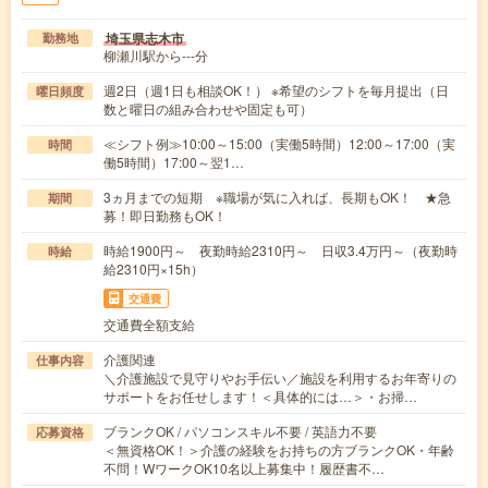
埼玉県志木市
勤務地
柳瀬川駅から---分
週2日（週1日も相談OK！） ※希望のシフトを毎月提出（日
曜日頻度
数と曜日の組み合わせや固定も可）
≪シフト例≫10:00～15:00（実働5時間）12:00～17:00（実
時間
働5時間）17:00～翌1…
3ヵ月までの短期 ※職場が気に入れば、長期もOK！ ★急
期間
募！即日勤務もOK！
時給1900円～ 夜勤時給2310円～ 日収3.4万円～（夜勤時
時給
給2310円×15h）
交通費
交通費全額支給
介護関連
仕事内容
＼介護施設で見守りやお手伝い／施設を利用するお年寄りの
サポートをお任せします！＜具体的には…＞・お掃…
ブランクOK / パソコンスキル不要 / 英語力不要
応募資格
＜無資格OK！＞介護の経験をお持ちの方ブランクOK・年齢
不問！WワークOK10名以上募集中！履歴書不…