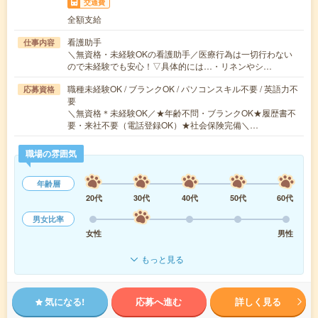
交通費
全額支給
看護助手
仕事内容
＼無資格・未経験OKの看護助手／医療行為は一切行わない
ので未経験でも安心！▽具体的には…・リネンやシ…
職種未経験OK / ブランクOK / パソコンスキル不要 / 英語力不
応募資格
要
＼無資格＊未経験OK／★年齢不問・ブランクOK★履歴書不
要・来社不要（電話登録OK）★社会保険完備＼…
職場の雰囲気
年齢層
20代
30代
40代
50代
60代
男女比率
女性
男性
もっと見る
気になる!
応募へ進む
詳しく見る