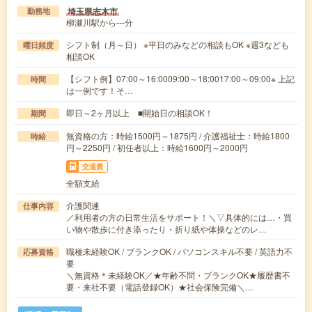
埼玉県志木市
勤務地
柳瀬川駅から---分
シフト制（月～日） ※平日のみなどの相談もOK ※週3なども
曜日頻度
相談OK
【シフト例】07:00～16:0009:00～18:0017:00～09:00※ 上記
時間
は一例です！そ…
即日～2ヶ月以上 ■開始日の相談OK！
期間
無資格の方：時給1500円～1875円 / 介護福祉士：時給1800
時給
円～2250円 / 初任者以上：時給1600円～2000円
交通費
全額支給
介護関連
仕事内容
／利用者の方の日常生活をサポート！＼▽具体的には…・買
い物や散歩に付き添ったり・折り紙や体操などのレ…
職種未経験OK / ブランクOK / パソコンスキル不要 / 英語力不
応募資格
要
＼無資格＊未経験OK／★年齢不問・ブランクOK★履歴書不
要・来社不要（電話登録OK）★社会保険完備＼…