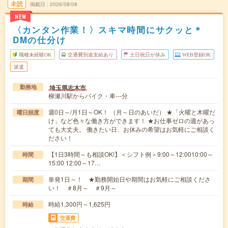
未読
掲載日
2026/08/08
NEW
〈カンタン作業！〉スキマ時間にサクッと＊
DMの仕分け
職種未経験OK
交通費別途支給あり
土日祝日が休み
WEB登録OK
派遣
埼玉県志木市
勤務地
柳瀬川駅からバイク・車---分
週0日～/月1日～OK！ （月～日のあいだ） ★「火曜と木曜だ
曜日頻度
け」など色々な働き方ができます！ ★お仕事ゼロの週があっ
ても大丈夫。 働きたい日、お休みの希望はお気軽にご相談く
ださい！
【1日3時間～も相談OK!】＜シフト例＞9:00～12:0010:00～
時間
15:00 12:00～17…
単発1日～！ ★勤務開始日や期間はお気軽にご相談くださ
期間
い！ ＃8月～ ＃9月～
時給1,300円～1,625円
時給
交通費