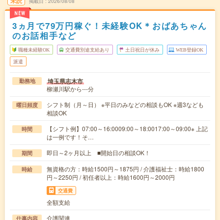
未読
掲載日
2026/08/08
NEW
3ヵ月で79万円稼ぐ！未経験OK＊おばあちゃん
のお話相手など
職種未経験OK
交通費別途支給あり
土日祝日が休み
WEB登録OK
派遣
埼玉県志木市
勤務地
柳瀬川駅から---分
シフト制（月～日） ※平日のみなどの相談もOK ※週3なども
曜日頻度
相談OK
【シフト例】07:00～16:0009:00～18:0017:00～09:00※ 上記
時間
は一例です！そ…
即日～2ヶ月以上 ■開始日の相談OK！
期間
無資格の方：時給1500円～1875円 / 介護福祉士：時給1800
時給
円～2250円 / 初任者以上：時給1600円～2000円
交通費
全額支給
介護関連
仕事内容