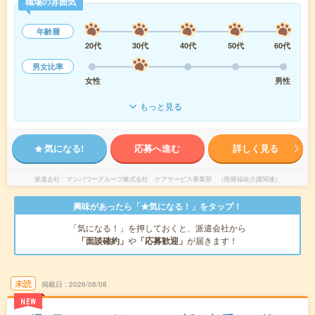
職場の雰囲気
年齢層
20代
30代
40代
50代
60代
男女比率
女性
男性
もっと見る
気になる!
応募へ進む
詳しく見る
派遣会社
マンパワーグループ株式会社 ケアサービス事業部 （医療福祉介護関連）
興味があったら「★気になる！」をタップ！
「気になる！」を押しておくと、派遣会社から
「面談確約」
や
「応募歓迎」
が届きます！
未読
掲載日
2026/08/08
NEW