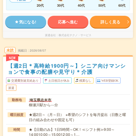
20代
30代
40代
50代
60代
気になる!
応募へ進む
詳しく見る
派遣会社
株式会社テクノ・サービス
未読
掲載日
2026/08/07
NEW
【週2日＊高時給1900円～】シニア向けマンシ
ョンで食事の配膳や見守り＊介護
交通費別途支給あり
土日祝日が休み
残業なし
WEB登録OK
派遣
埼玉県志木市
勤務地
柳瀬川駅から---分
★週2日～（月～日） ※希望のシフトを毎月提出（日数と曜
曜日頻度
日の組み合わせや固定も可）
★【日勤のみ】1日5時間～OK！≪シフト例≫9:00～
時間
14:0010:00～15:0012:00～1…