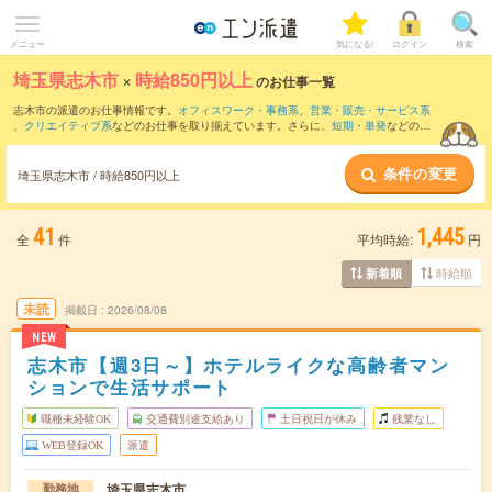
メニュー
気になる!
ログイン
検索
埼玉県志木市
×
時給850円以上
のお仕事一覧
志木市の派遣のお仕事情報です。
オフィスワーク・事務系
、
営業・販売・サービス系
、
クリエイティブ系
などのお仕事を取り揃えています。さらに、
短期
・
単発
などの期
間や、
職種未経験OK
などのこだわり条件で絞り込んでいただけます。
条件の変更
時給
1150円以上
・
1800円以上
の求人はこちら
埼玉県志木市 / 時給850円以上
当サイトでは法令を遵守し、最低賃金以上の求人のみを掲載しています。
41
1,445
全
件
平均時給:
円
時給順
新着順
未読
掲載日
2026/08/08
NEW
志木市【週3日～】ホテルライクな高齢者マン
ションで生活サポート
職種未経験OK
交通費別途支給あり
土日祝日が休み
残業なし
WEB登録OK
派遣
埼玉県志木市
勤務地