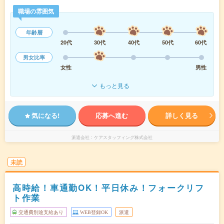
職場の雰囲気
年齢層
20代
30代
40代
50代
60代
男女比率
女性
男性
もっと見る
気になる!
応募へ進む
詳しく見る
派遣会社
ケアスタッフィング株式会社
未読
高時給！車通勤OK！平日休み！フォークリフ
ト作業
交通費別途支給あり
WEB登録OK
派遣