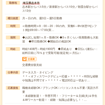
埼玉県志木市
勤務地
志木駅からバス5分／新座駅からバス10分／朝霞台駅からバ
ス13分
月～日の内、週3日～週5日勤務
曜日頻度
≪勤務時間≫9：00～20：00の内、実働6～8h/休憩1h[シフ
時間
ト例]□09:00～17:00(実…
◆お試し短期1ヶ月～勤務OK ◆3ヶ月くらい/長期勤務も大歓
期間
迎 ◆即日勤務OK ◆開始日の相談OK
時給1408円～時給1900円 ◆昇給あり ◆日払い(速払い：
時給
給料日前に70％まで受取可能/規定有)＋月払い
交通費
交通費全額支給
データ入力・タイピング
仕事内容
＊＊＜オフィスワークデビュー応援＞＊＊＊＊＜特別な経験
や知識は不問です＞＊＊＊＊＜電話対応は一切あり…
職種未経験OK / ブランクOK / パソコンスキル不要 / 英語力不
応募資格
要
・未経験歓迎！・学歴不問！・フリーター＆主婦(夫)＆学生
＆Wワーカー歓迎！・経験・知識は必要なし！・…