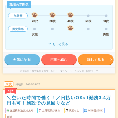
職場の雰囲気
年齢層
20代
30代
40代
50代
60代
男女比率
女性
男性
もっと見る
気になる!
応募へ進む
詳しく見る
派遣会社
株式会社エスプールヒューマンソリューションズ 関東エリア
未読
掲載日
2026/08/07
NEW
＼空いた時間で働く！／日払いOK×1勤務3.4万
円も可！施設での見回りなど
交通費別途支給あり
土日祝日が休み
残業なし
WEB登録OK
派遣