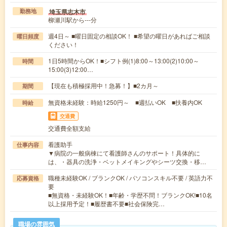
埼玉県志木市
勤務地
柳瀬川駅から---分
週4日～ ■曜日固定の相談OK！ ■希望の曜日があればご相談
曜日頻度
ください！
1日5時間からOK！■シフト例(1)8:00～13:00(2)10:00～
時間
15:00(3)12:00…
【現在も積極採用中！急募！】■2カ月～
期間
無資格未経験：時給1250円～ ■週払いOK ■扶養内OK
時給
交通費
交通費全額支給
看護助手
仕事内容
▼病院の一般病棟にて看護師さんのサポート！具体的に
は、・器具の洗浄・ベットメイキングやシーツ交換・移…
職種未経験OK / ブランクOK / パソコンスキル不要 / 英語力不
応募資格
要
■無資格・未経験OK！■年齢・学歴不問！ブランクOK!■10名
以上採用予定！■履歴書不要■社会保険完…
職場の雰囲気