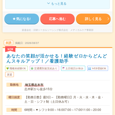
もっと見る
気になる!
応募へ進む
詳しく見る
派遣会社
日研トータルソーシング株式会社 メディカルケア事業部
未読
掲載日
2026/08/07
NEW
あなたの笑顔が活かせる！経験ゼロからどんど
んスキルアップ！／看護助手
職種未経験OK
交通費別途支給あり
土日祝日が休み
WEB登録OK
派遣
埼玉県志木市
勤務地
志木駅から徒歩15分
【勤務日数】週3日～ 【勤務曜日】月・火・水・木・金・
曜日頻度
土・日・シフト制（土日休み可）
6時間～▼シフト9:00～16:007:00～17:0011:00～20:00
時間