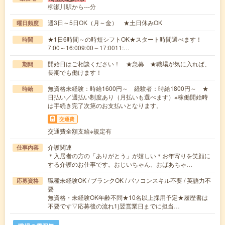
柳瀬川駅から---分
週3日～5日OK（月～金） ★土日休みOK
曜日頻度
★1日6時間～の時短シフトOK★スタート時間選べます！
時間
7:00～16:009:00～17:0011:…
開始日はご相談ください！ ★急募 ★職場が気に入れば、
期間
長期でも働けます！
無資格未経験：時給1600円～ 経験者：時給1800円～ ★
時給
日払い／週払い制度あり（月払いも選べます）※稼働開始時
は手続き完了次第のお支払いとなります。
交通費
交通費全額支給※規定有
介護関連
仕事内容
＊入居者の方の「ありがとう」が嬉しい＊お年寄りを笑顔に
する介護のお仕事です。おじいちゃん、おばあちゃ…
職種未経験OK / ブランクOK / パソコンスキル不要 / 英語力不
応募資格
要
無資格・未経験OK年齢不問★10名以上採用予定★履歴書は
不要です▽応募後の流れ1)翌営業日までに担当…