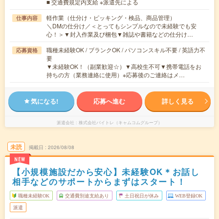
■ 交通費規定内支給 ※派遣先による
軽作業（仕分け・ピッキング・検品、商品管理）
仕事内容
＼DMの仕分け／＜とってもシンプルなので未経験でも安
心！＞▼封入作業及び梱包▼雑誌や書籍などの仕分け…
職種未経験OK / ブランクOK / パソコンスキル不要 / 英語力不
応募資格
要
▼未経験OK！（副業歓迎☆）▼高校生不可▼携帯電話をお
持ちの方（業務連絡に使用）※応募後のご連絡はメ…
気になる!
応募へ進む
詳しく見る
派遣会社
株式会社バイトレ（キャムコムグループ）
未読
掲載日
2026/08/08
NEW
【小規模施設だから安心】未経験OK＊お話し
相手などのサポートからまずはスタート！
職種未経験OK
交通費別途支給あり
土日祝日が休み
WEB登録OK
派遣