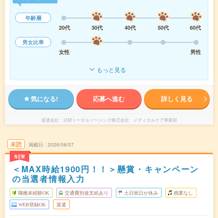
年齢層
20代
30代
40代
50代
60代
男女比率
女性
男性
もっと見る
気になる!
応募へ進む
詳しく見る
派遣会社
日研トータルソーシング株式会社 メディカルケア事業部
未読
掲載日
2026/08/07
NEW
＜MAX時給1900円！！＞懸賞・キャンペーン
の当選者情報入力
職種未経験OK
交通費別途支給あり
土日祝日が休み
残業なし
WEB登録OK
派遣