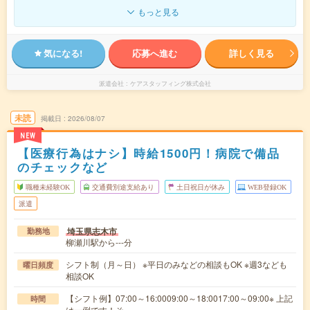
もっと見る
気になる!
応募へ進む
詳しく見る
派遣会社
ケアスタッフィング株式会社
未読
掲載日
2026/08/07
NEW
【医療行為はナシ】時給1500円！病院で備品
のチェックなど
職種未経験OK
交通費別途支給あり
土日祝日が休み
WEB登録OK
派遣
埼玉県志木市
勤務地
柳瀬川駅から---分
シフト制（月～日） ※平日のみなどの相談もOK ※週3なども
曜日頻度
相談OK
【シフト例】07:00～16:0009:00～18:0017:00～09:00※ 上記
時間
は一例です！そ…