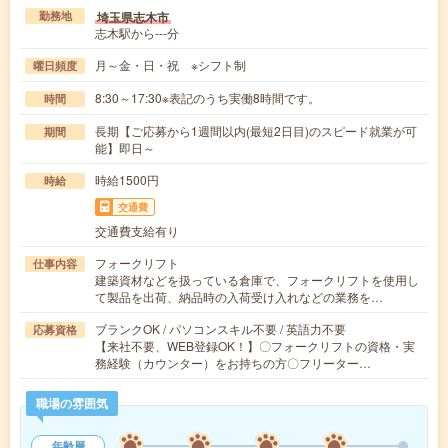
埼玉県志木市
勤務地
志木駅から---分
月～金・日・祝 ※シフト制
曜日頻度
8:30～17:30※表記のうち実働8時間です。
時間
長期【ご応募から1週間以内(最短2日目)のスピード就業が可
期間
能】即日～
時給1500円
時給
交通費
交通費支給有り
フォークリフト
仕事内容
建築資材などを扱っている倉庫で、フォークリフトを使用し
て製品を出荷、納品時の入荷受け入れなどの業務を…
ブランクOK / パソコンスキル不要 / 英語力不要
応募資格
【来社不要、WEB登録OK！】〇フォークリフトの資格・実
務経験（カウンター）をお持ちの方〇フリーター…
職場の雰囲気
年齢層