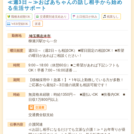
≪週3日～≫おばあちゃんの話し相手から始め
る生活サポート
職種未経験OK
交通費別途支給あり
土日祝日が休み
残業なし
WEB登録OK
派遣
埼玉県志木市
勤務地
柳瀬川駅から---分
週3日～（週2日～も相談OK） ■曜日固定の相談OK！ ■希望
曜日頻度
の曜日があればご相談ください！
9:00～18:00（休憩60分）■ご希望があれば下記シフトも
時間
OK！早番 7:00～16:00遅番 …
【積極採用中！急募！】＊1年以上勤務している方が多数！
期間
ご応募から最短2～3日後の就業も相談可能です！
無資格未経験：時給1350円～ ■週払いOK ■扶養内OK ■
時給
日収1万800円以上
交通費
交通費全額支給
介護関連
仕事内容
≪お話し相手になるだけでも立派な介護！≫＊お年寄りが昼