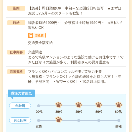
【急募】即日勤務OK！中旬～など開始日相談可 ★まずは
期間
お試し2カ月～のスタートも歓迎！
経験者時給1900円～ 介護福祉士時給1950円～ ※日払い/
時給
週払いOK
交通費
交通費全額支給
介護関連
仕事内容
まるで高級マンションのような施設で働けるお仕事です！で
きたばかりの施設が多く、利用者さんの要介護度も…
ブランクOK / パソコンスキル不要 / 英語力不要
応募資格
＜無資格・ブランクOK！＞介護の経験をお持ちの方！・年
齢、学歴不問！・WワークOK！・10名以上採用…
職場の雰囲気
年齢層
20代
30代
40代
50代
60代
男女比率
女性
男性