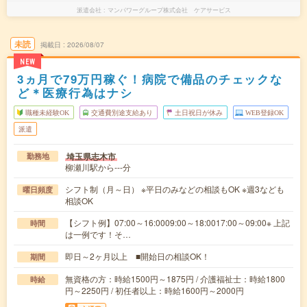
派遣会社
マンパワーグループ株式会社 ケアサービス
未読
掲載日
2026/08/07
NEW
3ヵ月で79万円稼ぐ！病院で備品のチェックな
ど＊医療行為はナシ
職種未経験OK
交通費別途支給あり
土日祝日が休み
WEB登録OK
派遣
埼玉県志木市
勤務地
柳瀬川駅から---分
シフト制（月～日） ※平日のみなどの相談もOK ※週3なども
曜日頻度
相談OK
【シフト例】07:00～16:0009:00～18:0017:00～09:00※ 上記
時間
は一例です！そ…
即日～2ヶ月以上 ■開始日の相談OK！
期間
無資格の方：時給1500円～1875円 / 介護福祉士：時給1800
時給
円～2250円 / 初任者以上：時給1600円～2000円