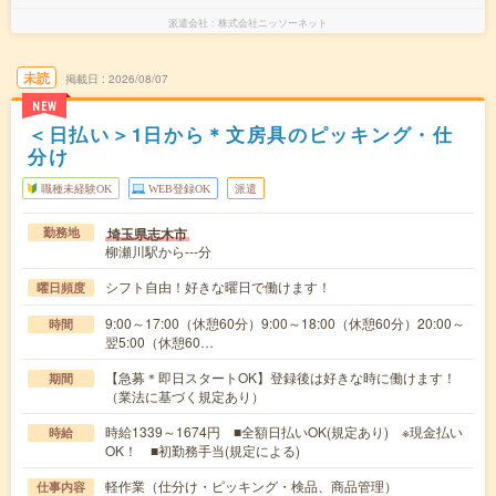
派遣会社
株式会社ニッソーネット
未読
掲載日
2026/08/07
NEW
＜日払い＞1日から＊文房具のピッキング・仕
分け
職種未経験OK
WEB登録OK
派遣
埼玉県志木市
勤務地
柳瀬川駅から---分
シフト自由！好きな曜日で働けます！
曜日頻度
9:00～17:00（休憩60分）9:00～18:00（休憩60分）20:00～
時間
翌5:00（休憩60…
【急募＊即日スタートOK】登録後は好きな時に働けます！
期間
（業法に基づく規定あり）
時給1339～1674円 ■全額日払いOK(規定あり) ※現金払い
時給
OK！ ■初勤務手当(規定による)
軽作業（仕分け・ピッキング・検品、商品管理）
仕事内容