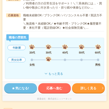
／利用者の方の日常生活をサポート！＼▽具体的には…・買
い物や散歩に付き添ったり・折り紙や体操などのレ…
職種未経験OK / ブランクOK / パソコンスキル不要 / 英語力不
応募資格
要
＼無資格＊未経験OK／★年齢不問・ブランクOK★履歴書不
要・来社不要（電話登録OK）★社会保険完備＼…
職場の雰囲気
年齢層
20代
30代
40代
50代
60代
男女比率
女性
男性
もっと見る
気になる!
応募へ進む
詳しく見る
派遣会社
株式会社ニッソーネット