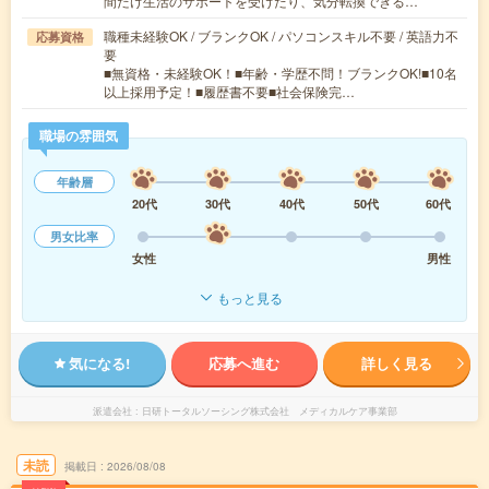
間だけ生活のサポートを受けたり、気分転換できる…
職種未経験OK / ブランクOK / パソコンスキル不要 / 英語力不
応募資格
要
■無資格・未経験OK！■年齢・学歴不問！ブランクOK!■10名
以上採用予定！■履歴書不要■社会保険完…
職場の雰囲気
年齢層
20代
30代
40代
50代
60代
男女比率
女性
男性
もっと見る
気になる!
応募へ進む
詳しく見る
派遣会社
日研トータルソーシング株式会社 メディカルケア事業部
未読
掲載日
2026/08/08