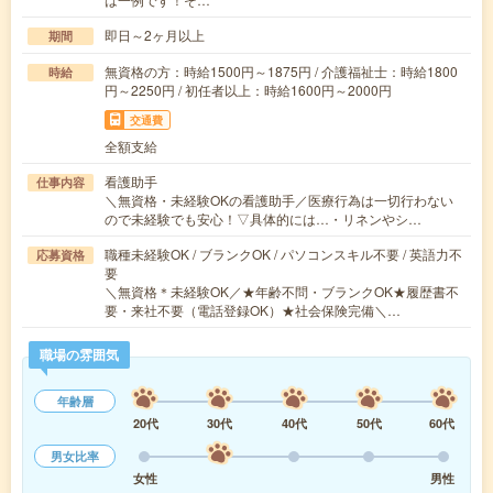
即日～2ヶ月以上
期間
無資格の方：時給1500円～1875円 / 介護福祉士：時給1800
時給
円～2250円 / 初任者以上：時給1600円～2000円
交通費
全額支給
看護助手
仕事内容
＼無資格・未経験OKの看護助手／医療行為は一切行わない
ので未経験でも安心！▽具体的には…・リネンやシ…
職種未経験OK / ブランクOK / パソコンスキル不要 / 英語力不
応募資格
要
＼無資格＊未経験OK／★年齢不問・ブランクOK★履歴書不
要・来社不要（電話登録OK）★社会保険完備＼…
職場の雰囲気
年齢層
20代
30代
40代
50代
60代
男女比率
女性
男性