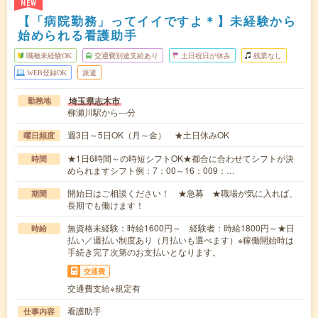
NEW
【「病院勤務」ってイイですよ＊】未経験から
始められる看護助手
職種未経験OK
交通費別途支給あり
土日祝日が休み
残業なし
WEB登録OK
派遣
埼玉県志木市
勤務地
柳瀬川駅から---分
週3日～5日OK（月～金） ★土日休みOK
曜日頻度
★1日6時間～の時短シフトOK★都合に合わせてシフトが決
時間
められますシフト例：7：00～16：009：…
開始日はご相談ください！ ★急募 ★職場が気に入れば、
期間
長期でも働けます！
無資格未経験：時給1600円～ 経験者：時給1800円～★日
時給
払い／週払い制度あり（月払いも選べます）※稼働開始時は
手続き完了次第のお支払いとなります。
交通費
交通費支給※規定有
看護助手
仕事内容