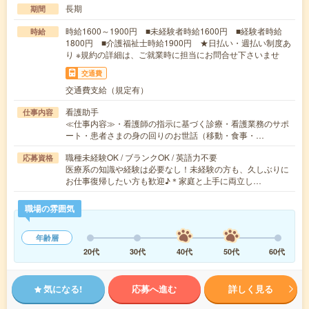
長期
期間
時給1600～1900円 ■未経験者時給1600円 ■経験者時給
時給
1800円 ■介護福祉士時給1900円 ★日払い・週払い制度あ
り ※規約の詳細は、ご就業時に担当にお問合せ下さいませ
交通費
交通費支給（規定有）
看護助手
仕事内容
≪仕事内容≫・看護師の指示に基づく診療・看護業務のサポ
ート・患者さまの身の回りのお世話（移動・食事・…
職種未経験OK / ブランクOK / 英語力不要
応募資格
医療系の知識や経験は必要なし！未経験の方も、久しぶりに
お仕事復帰したい方も歓迎♪＊家庭と上手に両立し…
職場の雰囲気
年齢層
20代
30代
40代
50代
60代
気になる!
応募へ進む
詳しく見る