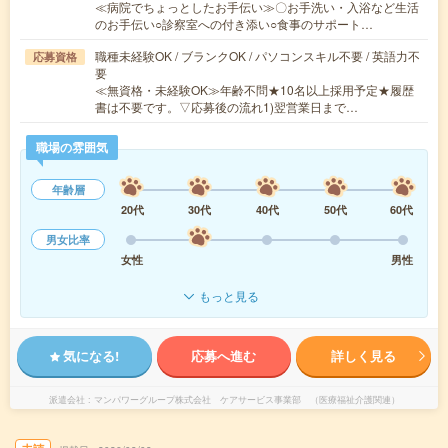
≪病院でちょっとしたお手伝い≫〇お手洗い・入浴など生活
のお手伝い○診察室への付き添い○食事のサポート…
職種未経験OK / ブランクOK / パソコンスキル不要 / 英語力不
応募資格
要
≪無資格・未経験OK≫年齢不問★10名以上採用予定★履歴
書は不要です。▽応募後の流れ1)翌営業日まで…
職場の雰囲気
年齢層
20代
30代
40代
50代
60代
男女比率
女性
男性
もっと見る
気になる!
応募へ進む
詳しく見る
派遣会社
マンパワーグループ株式会社 ケアサービス事業部 （医療福祉介護関連）