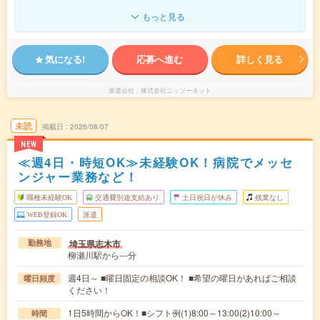
もっと見る
気になる!
応募へ進む
詳しく見る
派遣会社
株式会社ニッソーネット
未読
掲載日
2026/08/07
NEW
≪週4日・時短OK≫未経験OK！病院でメッセ
ンジャー業務など！
職種未経験OK
交通費別途支給あり
土日祝日が休み
残業なし
WEB登録OK
派遣
埼玉県志木市
勤務地
柳瀬川駅から---分
週4日～ ■曜日固定の相談OK！ ■希望の曜日があればご相談
曜日頻度
ください！
1日5時間からOK！■シフト例(1)8:00～13:00(2)10:00～
時間