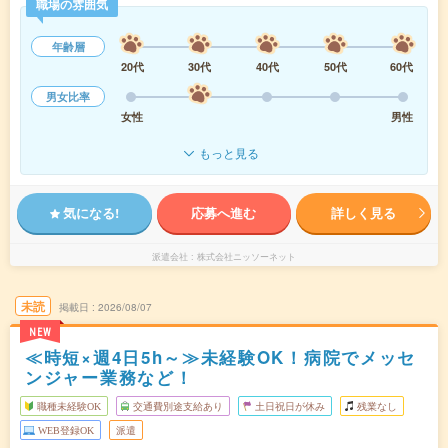
職場の雰囲気
年齢層
20代
30代
40代
50代
60代
男女比率
女性
男性
もっと見る
気になる!
応募へ進む
詳しく見る
派遣会社
株式会社ニッソーネット
未読
掲載日
2026/08/07
NEW
≪時短×週4日5h～≫未経験OK！病院でメッセ
ンジャー業務など！
職種未経験OK
交通費別途支給あり
土日祝日が休み
残業なし
WEB登録OK
派遣