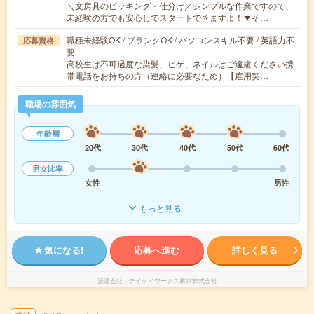
＼文房具のピッキング・仕分け／シンプルな作業ですので、
未経験の方でも安心してスタートできますよ！▼そ…
職種未経験OK / ブランクOK / パソコンスキル不要 / 英語力不
応募資格
要
高校生は不可過度な染髪、ヒゲ、ネイルはご遠慮ください携
帯電話をお持ちの方（連絡に必要なため）【雇用契…
職場の雰囲気
年齢層
20代
30代
40代
50代
60代
男女比率
女性
男性
もっと見る
気になる!
応募へ進む
詳しく見る
派遣会社
テイケイワークス東京株式会社