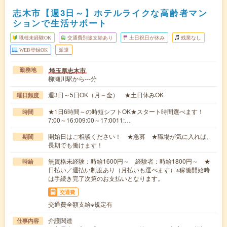
志木市【週3日～】ホテルライクな高齢者マン
ションで生活サポート
職種未経験OK
交通費別途支給あり
土日祝日が休み
残業なし
WEB登録OK
派遣
埼玉県志木市
勤務地
柳瀬川駅から---分
週3日～5日OK（月～金） ★土日休みOK
曜日頻度
★1日6時間～の時短シフトOK★スタート時間選べます！
時間
7:00～16:009:00～17:0011:…
開始日はご相談ください！ ★急募 ★職場が気に入れば、
期間
長期でも働けます！
無資格未経験：時給1600円～ 経験者：時給1800円～ ★
時給
日払い／週払い制度あり（月払いも選べます）※稼働開始時
は手続き完了次第のお支払いとなります。
交通費
交通費全額支給※規定有
介護関連
仕事内容