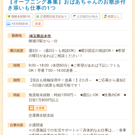
【オープニング募集】おばあちゃんのお散歩付
き添いも仕事の1つ
職種未経験OK
交通費別途支給あり
土日祝日が休み
残業なし
WEB登録OK
派遣
埼玉県志木市
勤務地
柳瀬川駅から---分
週3日～（週2日～も相談OK） ■曜日固定の相談OK！ ■希望
曜日頻度
の曜日があればご相談ください！
9:00～18:00（休憩60分）■ご希望があれば下記シフトも
時間
OK！早番 7:00～16:00遅番 …
【現在も積極採用中！急募！】2カ月～ ■ご応募から最短2
期間
～3日後の就業も相談可能です！
無資格未経験：時給1350円～ ■週払いOK ■扶養内OK ■
時給
日収1万800円以上
交通費
交通費全額支給
介護関連
仕事内容
≪介護施設での生活サポート≫▽具体的なお仕事は…・食事
の配膳や食事中の見守り・トイレやお風呂のサポー…