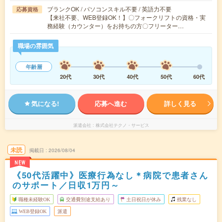
ブランクOK / パソコンスキル不要 / 英語力不要
応募資格
【来社不要、WEB登録OK！】〇フォークリフトの資格・実
務経験（カウンター）をお持ちの方〇フリーター…
職場の雰囲気
年齢層
20代
30代
40代
50代
60代
気になる!
応募へ進む
詳しく見る
派遣会社
株式会社テクノ・サービス
未読
掲載日
2026/08/04
NEW
《50代活躍中》医療行為なし＊病院で患者さん
のサポート／日収1万円～
職種未経験OK
交通費別途支給あり
土日祝日が休み
残業なし
WEB登録OK
派遣