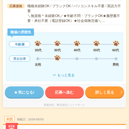
職種未経験OK / ブランクOK / パソコンスキル不要 / 英語力不
応募資格
要
＼無資格＊未経験OK／★年齢不問・ブランクOK★履歴書不
要・来社不要（電話登録OK）★社会保険完備＼…
職場の雰囲気
年齢層
20代
30代
40代
50代
60代
男女比率
女性
男性
もっと見る
気になる!
応募へ進む
詳しく見る
派遣会社
株式会社ニッソーネット
未読
掲載日
2026/08/05
NEW