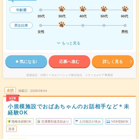
年齢層
20代
30代
40代
50代
60代
男女比率
女性
男性
もっと見る
気になる!
応募へ進む
詳しく見る
派遣会社
日研トータルソーシング株式会社 メディカルケア事業部
未読
掲載日
2026/08/04
NEW
小規模施設でおばあちゃんのお話相手など＊未
経験OK
職種未経験OK
交通費別途支給あり
土日祝日が休み
WEB登録OK
派遣