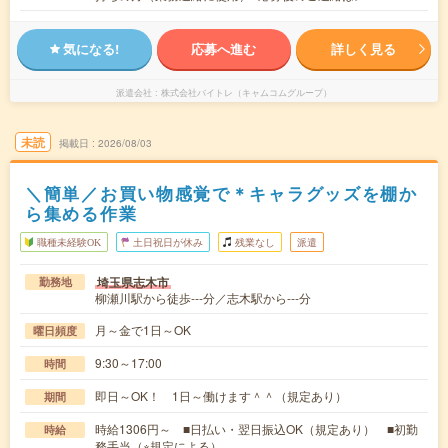
気になる!
応募へ進む
詳しく見る
派遣会社
株式会社バイトレ（キャムコムグループ）
未読
掲載日
2026/08/03
＼簡単／お買い物感覚で＊キャラグッズを棚か
ら集める作業
職種未経験OK
土日祝日が休み
残業なし
派遣
埼玉県志木市
勤務地
柳瀬川駅から徒歩---分／志木駅から---分
月～金で1日～OK
曜日頻度
9:30～17:00
時間
即日～OK！ 1日～働けます＾＾（規定あり）
期間
時給1306円～ ■日払い・翌日振込OK（規定あり） ■初勤
時給
務手当（※規定による）