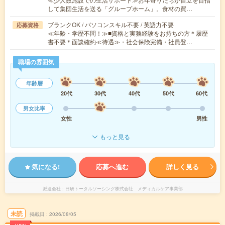
して集団生活を送る「グループホーム」。食材の買…
ブランクOK / パソコンスキル不要 / 英語力不要
応募資格
≪年齢・学歴不問！≫■資格と実務経験をお持ちの方＊履歴
書不要＊面談確約≪待遇≫・社会保険完備・社員登…
職場の雰囲気
年齢層
20代
30代
40代
50代
60代
男女比率
女性
男性
もっと見る
気になる!
応募へ進む
詳しく見る
派遣会社
日研トータルソーシング株式会社 メディカルケア事業部
未読
掲載日
2026/08/05