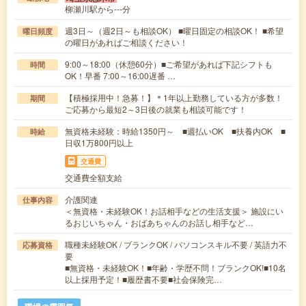
柳瀬川駅から---分
週3日～（週2日～も相談OK） ■曜日固定の相談OK！ ■希望
曜日頻度
の曜日があればご相談ください！
9:00～18:00（休憩60分）■ご希望があれば下記シフトも
時間
OK！早番 7:00～16:00遅番 …
【積極採用中！急募！】＊1年以上勤務している方が多数！
期間
ご応募から最短2～3日後の就業も相談可能です！
無資格未経験：時給1350円～ ■週払いOK ■扶養内OK ■
時給
日収1万800円以上
交通費
交通費全額支給
介護関連
仕事内容
＜無資格・未経験OK！お話相手などの生活支援＞ 施設にい
るおじいちゃん・おばあちゃんのお話し相手など…
職種未経験OK / ブランクOK / パソコンスキル不要 / 英語力不
応募資格
要
■無資格・未経験OK！■年齢・学歴不問！ブランクOK!■10名
以上採用予定！■履歴書不要■社会保険完…