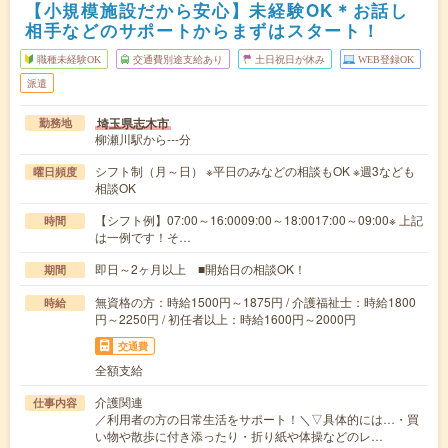
【小規模施設だから安心】未経験OK＊お話し
相手などのサポートからまずはスタート！
職種未経験OK
交通費別途支給あり
土日祝日が休み
WEB登録OK
派遣
埼玉県志木市
勤務地
柳瀬川駅から---分
シフト制（月～日） ※平日のみなどの相談もOK ※週3なども
曜日頻度
相談OK
【シフト例】07:00～16:0009:00～18:0017:00～09:00※ 上記
時間
は一例です！そ…
即日～2ヶ月以上 ■開始日の相談OK！
期間
無資格の方：時給1500円～1875円 / 介護福祉士：時給1800
時給
円～2250円 / 初任者以上：時給1600円～2000円
交通費
全額支給
介護関連
仕事内容
／利用者の方の日常生活をサポート！＼▽具体的には…・買
い物や散歩に付き添ったり・折り紙や体操などのレ…