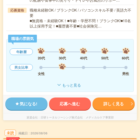
職種未経験OK / ブランクOK / パソコンスキル不要 / 英語力不
応募資格
要
■無資格・未経験OK！■年齢・学歴不問！ブランクOK!■10名
以上採用予定！■履歴書不要■社会保険完…
職場の雰囲気
年齢層
20代
30代
40代
50代
60代
男女比率
女性
男性
もっと見る
気になる!
応募へ進む
詳しく見る
派遣会社
日研トータルソーシング株式会社 メディカルケア事業部
未読
掲載日
2026/08/06