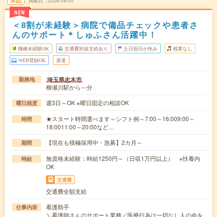
掲載日
2026/08/05
NEW
＜8割が未経験＞病院で備品チェックや患者さ
んのサポート＊しゅふさん活躍中！
職種未経験OK
交通費別途支給あり
土日祝日が休み
残業なし
WEB登録OK
派遣
埼玉県志木市
勤務地
柳瀬川駅から---分
週3日～OK ※曜日固定の相談OK
曜日頻度
★スタート時間選べます～シフト例～7:00～16:009:00～
時間
18:0011:00～20:00など…
【現在も積極採用中・急募】2カ月～
期間
無資格未経験：時給1250円～（日収1万円以上） ※扶養内
時給
OK
交通費
交通費全額支給
看護助手
仕事内容
＼看護師さんのサポート業務／医療行為は一切なし人の命を