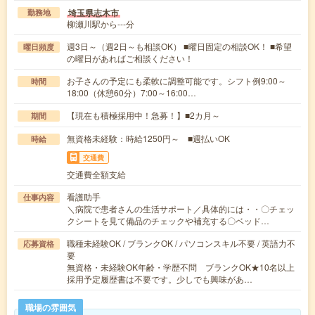
埼玉県志木市
勤務地
柳瀬川駅から---分
週3日～（週2日～も相談OK） ■曜日固定の相談OK！ ■希望
曜日頻度
の曜日があればご相談ください！
お子さんの予定にも柔軟に調整可能です。シフト例9:00～
時間
18:00（休憩60分）7:00～16:00…
【現在も積極採用中！急募！】■2カ月～
期間
無資格未経験：時給1250円～ ■週払いOK
時給
交通費
交通費全額支給
看護助手
仕事内容
＼病院で患者さんの生活サポート／具体的には・・〇チェッ
クシートを見て備品のチェックや補充する〇ベッド…
職種未経験OK / ブランクOK / パソコンスキル不要 / 英語力不
応募資格
要
無資格・未経験OK年齢・学歴不問 ブランクOK★10名以上
採用予定履歴書は不要です。少しでも興味があ…
職場の雰囲気