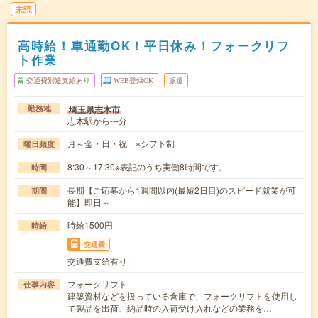
未読
高時給！車通勤OK！平日休み！フォークリフ
ト作業
交通費別途支給あり
WEB登録OK
派遣
埼玉県志木市
勤務地
志木駅から---分
月～金・日・祝 ※シフト制
曜日頻度
8:30～17:30※表記のうち実働8時間です。
時間
長期【ご応募から1週間以内(最短2日目)のスピード就業が可
期間
能】即日～
時給1500円
時給
交通費
交通費支給有り
フォークリフト
仕事内容
建築資材などを扱っている倉庫で、フォークリフトを使用し
て製品を出荷、納品時の入荷受け入れなどの業務を…