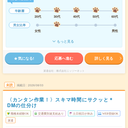
年齢層
20代
30代
40代
50代
60代
男女比率
女性
男性
もっと見る
気になる!
応募へ進む
詳しく見る
派遣会社
株式会社ニッソーネット
未読
掲載日
2026/08/03
〈カンタン作業！〉スキマ時間にサクッと＊
DMの仕分け
職種未経験OK
交通費別途支給あり
土日祝日が休み
WEB登録OK
派遣