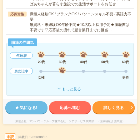
ばあちゃんが暮らす施設での生活サポートをお任せ…
職種未経験OK / ブランクOK / パソコンスキル不要 / 英語力不
応募資格
要
無資格・未経験OK年齢不問★10名以上採用予定★履歴書は
不要です▽応募後の流れ1)翌営業日までに担当…
職場の雰囲気
年齢層
20代
30代
40代
50代
60代
男女比率
女性
男性
もっと見る
気になる!
応募へ進む
詳しく見る
派遣会社
マンパワーグループ株式会社 ケアサービス事業部 （医療福祉介護関連）
未読
掲載日
2026/08/05