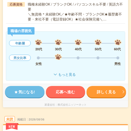
職種未経験OK / ブランクOK / パソコンスキル不要 / 英語力不
応募資格
要
＼無資格＊未経験OK／★年齢不問・ブランクOK★履歴書不
要・来社不要（電話登録OK）★社会保険完備＼…
職場の雰囲気
年齢層
20代
30代
40代
50代
60代
男女比率
女性
男性
もっと見る
気になる!
応募へ進む
詳しく見る
派遣会社
株式会社ニッソーネット
未読
掲載日
2026/08/06
NEW