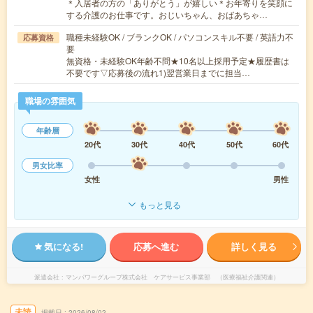
＊入居者の方の「ありがとう」が嬉しい＊お年寄りを笑顔に
する介護のお仕事です。おじいちゃん、おばあちゃ…
職種未経験OK / ブランクOK / パソコンスキル不要 / 英語力不
応募資格
要
無資格・未経験OK年齢不問★10名以上採用予定★履歴書は
不要です▽応募後の流れ1)翌営業日までに担当…
職場の雰囲気
年齢層
20代
30代
40代
50代
60代
男女比率
女性
男性
もっと見る
気になる!
応募へ進む
詳しく見る
派遣会社
マンパワーグループ株式会社 ケアサービス事業部 （医療福祉介護関連）
未読
掲載日
2026/08/02