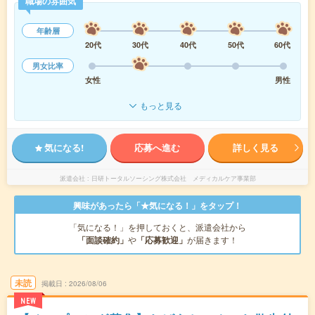
職場の雰囲気
年齢層
20代
30代
40代
50代
60代
男女比率
女性
男性
もっと見る
気になる!
応募へ進む
詳しく見る
派遣会社
日研トータルソーシング株式会社 メディカルケア事業部
興味があったら「★気になる！」をタップ！
「気になる！」を押しておくと、派遣会社から
「面談確約」
や
「応募歓迎」
が届きます！
未読
掲載日
2026/08/06
NEW