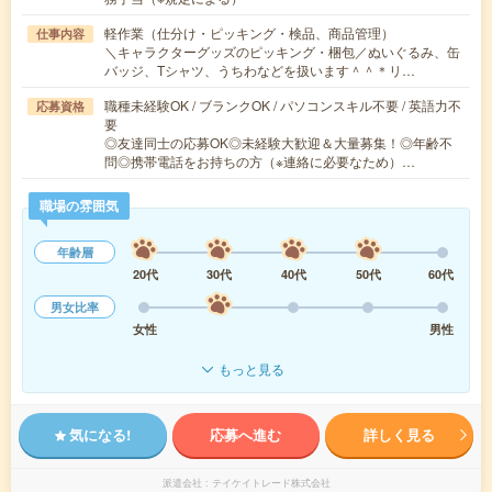
軽作業（仕分け・ピッキング・検品、商品管理）
仕事内容
＼キャラクターグッズのピッキング・梱包／ぬいぐるみ、缶
バッジ、Tシャツ、うちわなどを扱います＾＾＊リ…
職種未経験OK / ブランクOK / パソコンスキル不要 / 英語力不
応募資格
要
◎友達同士の応募OK◎未経験大歓迎＆大量募集！◎年齢不
問◎携帯電話をお持ちの方（※連絡に必要なため）…
職場の雰囲気
年齢層
20代
30代
40代
50代
60代
男女比率
女性
男性
もっと見る
気になる!
応募へ進む
詳しく見る
派遣会社
テイケイトレード株式会社