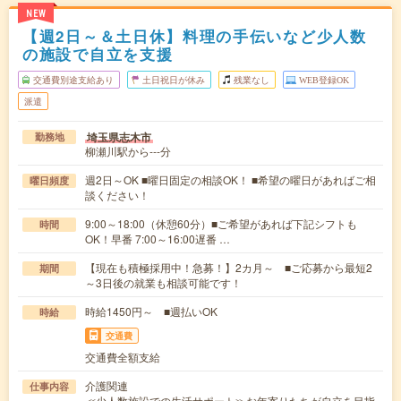
NEW
【週2日～＆土日休】料理の手伝いなど少人数
の施設で自立を支援
交通費別途支給あり
土日祝日が休み
残業なし
WEB登録OK
派遣
埼玉県志木市
勤務地
柳瀬川駅から---分
週2日～OK ■曜日固定の相談OK！ ■希望の曜日があればご相
曜日頻度
談ください！
9:00～18:00（休憩60分）■ご希望があれば下記シフトも
時間
OK！早番 7:00～16:00遅番 …
【現在も積極採用中！急募！】2カ月～ ■ご応募から最短2
期間
～3日後の就業も相談可能です！
時給1450円～ ■週払いOK
時給
交通費
交通費全額支給
介護関連
仕事内容
≪少人数施設での生活サポート≫お年寄りたちが自立を目指