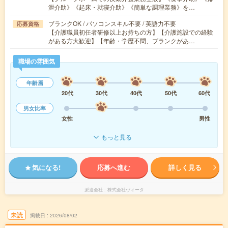
泄介助》《起床・就寝介助》《簡単な調理業務》を…
ブランクOK / パソコンスキル不要 / 英語力不要
応募資格
【介護職員初任者研修以上お持ちの方】【介護施設での経験
がある方大歓迎】【年齢・学歴不問、ブランクがあ…
職場の雰囲気
年齢層
20代
30代
40代
50代
60代
男女比率
女性
男性
もっと見る
気になる!
応募へ進む
詳しく見る
派遣会社
株式会社ヴィータ
未読
掲載日
2026/08/02