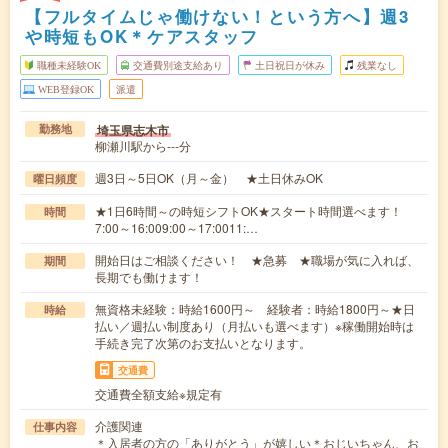
【フルタイムじゃ働けない！という方へ】週3
や時短もOK＊ケアスタッフ
職種未経験OK
交通費別途支給あり
土日祝日が休み
残業なし
WEB登録OK
派遣
埼玉県志木市
勤務地
柳瀬川駅から---分
週3日～5日OK（月～金） ★土日休みOK
曜日頻度
★1日6時間～の時短シフトOK★スタート時間選べます！
時間
7:00～16:009:00～17:0011:…
開始日はご相談ください！ ★急募 ★職場が気に入れば、
期間
長期でも働けます！
無資格未経験：時給1600円～ 経験者：時給1800円～★日
時給
払い／週払い制度あり（月払いも選べます）※稼働開始時は
手続き完了次第のお支払いとなります。
交通費
交通費全額支給※規定有
介護関連
仕事内容
＊入居者の方の「ありがとう」が嬉しい＊おじいちゃん、お