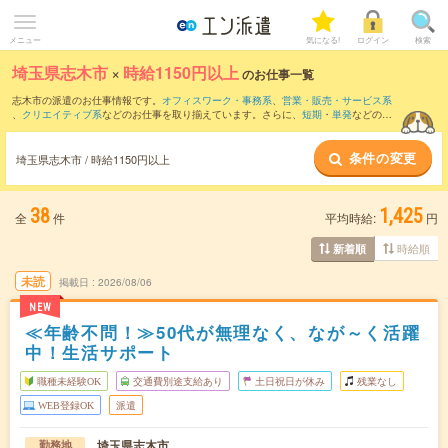
メニュー
気になる!
ログイン
検索
埼玉県志木市
×
時給1150円以上
のお仕事一覧
志木市の派遣のお仕事情報です。
オフィスワーク・事務系
、
営業・販売・サービス系
、
クリエイティブ系
などのお仕事を取り揃えています。さらに、
短期
・
単発
などの期
間や、
職種未経験OK
などのこだわり条件で絞り込んでいただけます。
条件の変更
埼玉県志木市 / 時給1150円以上
38
1,425
全
件
平均時給:
円
時給順
新着順
未読
掲載日
2026/08/06
NEW
≪年齢不問！≫50代が無理なく、なが～く活躍
中！生活サポート
職種未経験OK
交通費別途支給あり
土日祝日が休み
残業なし
WEB登録OK
派遣
埼玉県志木市
勤務地