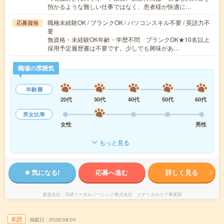
預かるような難しい仕事ではなく、患者様が快適に…
職種未経験OK / ブランクOK / パソコンスキル不要 / 英語力不
応募資格
要
無資格・未経験OK年齢・学歴不問 ブランクOK★10名以上
採用予定履歴書は不要です。少しでも興味があ…
職場の雰囲気
年齢層
20代
30代
40代
50代
60代
男女比率
女性
男性
もっと見る
気になる!
応募へ進む
詳しく見る
派遣会社
日研トータルソーシング株式会社 メディカルケア事業部
未読
掲載日
2026/08/04