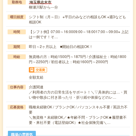
埼玉県志木市
勤務地
柳瀬川駅から---分
シフト制（月～日） ※平日のみなどの相談もOK ※週3なども
曜日頻度
相談OK
【シフト例】07:00～16:0009:00～18:0017:00～09:00※ 上記
時間
は一例です！そ…
即日～2ヶ月以上 ■開始日の相談OK！
期間
無資格の方：時給1500円～1875円 / 介護福祉士：時給1800
時給
円～2250円 / 初任者以上：時給1600円～2000円
交通費
全額支給
介護関連
仕事内容
／利用者の方の日常生活をサポート！＼▽具体的には…・買
い物や散歩に付き添ったり・折り紙や体操などのレ…
職種未経験OK / ブランクOK / パソコンスキル不要 / 英語力不
応募資格
要
＼無資格＊未経験OK／★年齢不問・ブランクOK★履歴書不
要・来社不要（電話登録OK）★社会保険完備＼…
職場の雰囲気