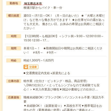
埼玉県志木市
勤務地
柳瀬川駅からバイク・車---分
週0日～/月1日～OK！ （月～日のあいだ） ★「火曜と木曜だ
曜日頻度
け」など色々な働き方ができます！ ★お仕事ゼロの週があっ
ても大丈夫。 働きたい日、お休みの希望はお気軽にご相談く
ださい！
【1日3時間～も相談OK!】＜シフト例＞9:00～12:0010:00～
時間
15:00 12:00～17…
単発1日～！ ★勤務開始日や期間はお気軽にご相談くださ
期間
い！ ＃8月～ ＃9月～
時給1,300円～1,625円
時給
交通費
■ 交通費規定内支給 ※派遣先による
軽作業（仕分け・ピッキング・検品、商品管理）
仕事内容
＼DMの仕分け／＜とってもシンプルなので未経験でも安
心！＞▼封入作業及び梱包▼雑誌や書籍などの仕分け…
職種未経験OK / ブランクOK / パソコンスキル不要 / 英語力不
応募資格
要
▼未経験OK！（副業歓迎☆）▼高校生不可▼携帯電話をお
持ちの方（業務連絡に使用）※応募後のご連絡はメ…