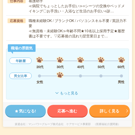
看護助手
仕事内容
≪病院でちょっとしたお手伝い≫○シーツの交換やベッドメ
イキング〇お手洗い・入浴など生活のお手伝い○診…
職種未経験OK / ブランクOK / パソコンスキル不要 / 英語力不
応募資格
要
≪無資格・未経験OK≫年齢不問★10名以上採用予定★履歴
書は不要です。▽応募後の流れ1)翌営業日まで…
職場の雰囲気
年齢層
20代
30代
40代
50代
60代
男女比率
女性
男性
もっと見る
気になる!
応募へ進む
詳しく見る
派遣会社
マンパワーグループ株式会社 ケアサービス事業部 （医療福祉介護関連）