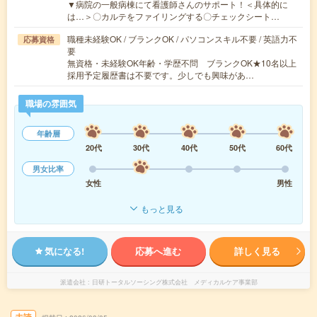
▼病院の一般病棟にて看護師さんのサポート！＜具体的に
は…＞〇カルテをファイリングする〇チェックシート…
職種未経験OK / ブランクOK / パソコンスキル不要 / 英語力不
応募資格
要
無資格・未経験OK年齢・学歴不問 ブランクOK★10名以上
採用予定履歴書は不要です。少しでも興味があ…
職場の雰囲気
年齢層
20代
30代
40代
50代
60代
男女比率
女性
男性
もっと見る
気になる!
応募へ進む
詳しく見る
派遣会社
日研トータルソーシング株式会社 メディカルケア事業部
未読