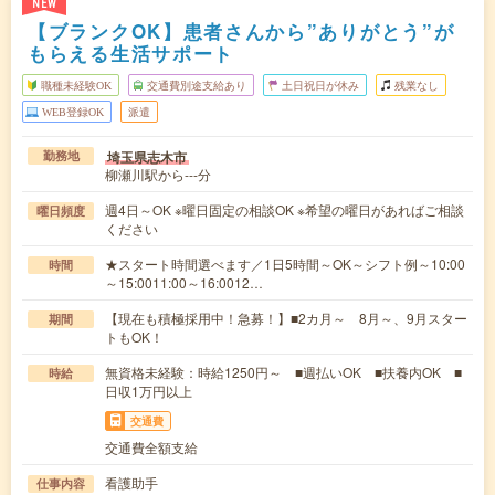
NEW
【ブランクOK】患者さんから”ありがとう”が
もらえる生活サポート
職種未経験OK
交通費別途支給あり
土日祝日が休み
残業なし
WEB登録OK
派遣
埼玉県志木市
勤務地
柳瀬川駅から---分
週4日～OK ※曜日固定の相談OK ※希望の曜日があればご相談
曜日頻度
ください
★スタート時間選べます／1日5時間～OK～シフト例～10:00
時間
～15:0011:00～16:0012…
【現在も積極採用中！急募！】■2カ月～ 8月～、9月スター
期間
トもOK！
無資格未経験：時給1250円～ ■週払いOK ■扶養内OK ■
時給
日収1万円以上
交通費
交通費全額支給
看護助手
仕事内容