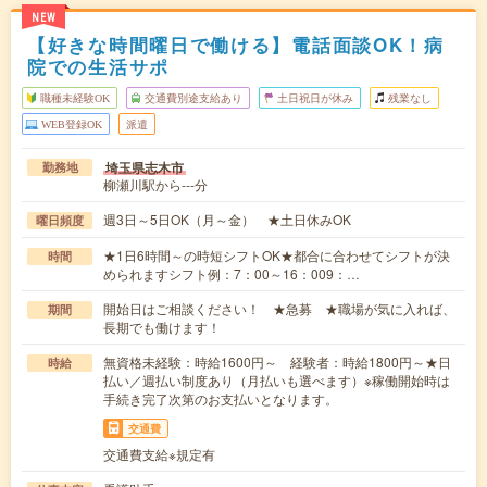
NEW
【好きな時間曜日で働ける】電話面談OK！病
院での生活サポ
職種未経験OK
交通費別途支給あり
土日祝日が休み
残業なし
WEB登録OK
派遣
埼玉県志木市
勤務地
柳瀬川駅から---分
週3日～5日OK（月～金） ★土日休みOK
曜日頻度
★1日6時間～の時短シフトOK★都合に合わせてシフトが決
時間
められますシフト例：7：00～16：009：…
開始日はご相談ください！ ★急募 ★職場が気に入れば、
期間
長期でも働けます！
無資格未経験：時給1600円～ 経験者：時給1800円～★日
時給
払い／週払い制度あり（月払いも選べます）※稼働開始時は
手続き完了次第のお支払いとなります。
交通費
交通費支給※規定有