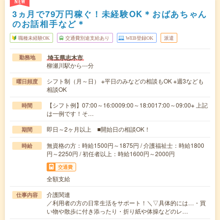
NEW
3ヵ月で79万円稼ぐ！未経験OK＊おばあちゃん
のお話相手など＊
職種未経験OK
交通費別途支給あり
WEB登録OK
派遣
埼玉県志木市
勤務地
柳瀬川駅から---分
シフト制（月～日） ※平日のみなどの相談もOK ※週3なども
曜日頻度
相談OK
【シフト例】07:00～16:0009:00～18:0017:00～09:00※ 上記
時間
は一例です！そ…
即日～2ヶ月以上 ■開始日の相談OK！
期間
無資格の方：時給1500円～1875円 / 介護福祉士：時給1800
時給
円～2250円 / 初任者以上：時給1600円～2000円
交通費
全額支給
介護関連
仕事内容
／利用者の方の日常生活をサポート！＼▽具体的には…・買
い物や散歩に付き添ったり・折り紙や体操などのレ…