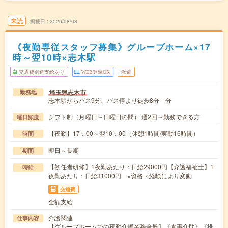
未読
掲載日
2026/08/03
《夜勤専従スタッフ募集》グループホーム×17
時～翌10時×志木駅
交通費別途支給あり
WEB登録OK
派遣
埼玉県志木市
勤務地
志木駅からバス9分、バス停より徒歩8分---分
シフト制（月曜日～日曜日の間） 週2回～勤務できる方
曜日頻度
【夜勤】17：00～翌10：00（休憩1時間/実動16時間）
時間
即日～長期
期間
【初任者研修】1夜勤あたり：日給29000円【介護福祉士】1
時給
夜勤あたり：日給31000円 ※資格・経験により変動
交通費
全額支給
介護関連
仕事内容
【グループホームでの夜勤介護業務全般】《食事介助》《排