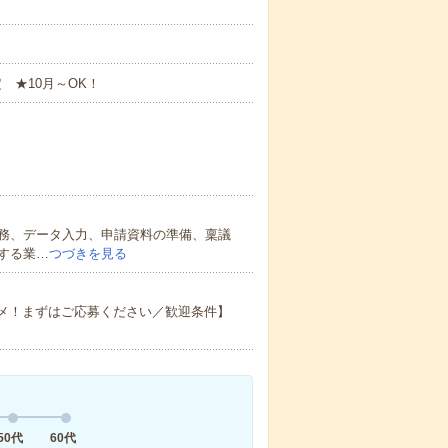
定 ★10月～OK！
務、データ入力、申請資料の準備、稟議
する業…
つづきを見る
スメ！まずはご応募ください／歓迎条件】
50代
60代