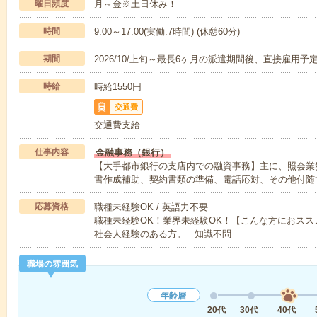
曜日頻度
月～金※土日休み！
時間
9:00～17:00(実働:7時間) (休憩60分)
期間
2026/10/上旬～最長6ヶ月の派遣期間後、直接雇用予
時給
時給1550円
交通費
交通費支給
仕事内容
金融事務（銀行）
【大手都市銀行の支店内での融資事務】主に、照会業
書作成補助、契約書類の準備、電話応対、その他付随
応募資格
職種未経験OK / 英語力不要
職種未経験OK！業界未経験OK！【こんな方におス
社会人経験のある方。 知識不問
職場の雰囲気
年齢層
20代
30代
40代