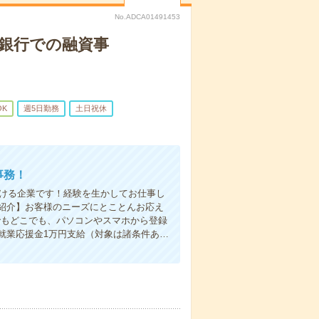
No.ADCA01491453
市銀行での融資事
OK
週5日勤務
土日祝休
事務！
だける企業です！経験を生かしてお仕事し
紹介】お客様のニーズにとことんお応え
でもどこでも、パソコンやスマホから登録
就業応援金1万円支給（対象は諸条件あ…