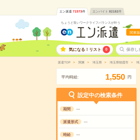
エン派遣
71573
件
エンバイト
82182
件
ちょうど良いワークライフバランスが叶う
関東版
気になる！リスト
0
保存し
派遣TOP
関東
埼玉県
埼玉県朝霞市
埼
,
1
5
5
0
平均時給:
円
設定中の検索条件
期間
---
派遣形式
---
時給
---