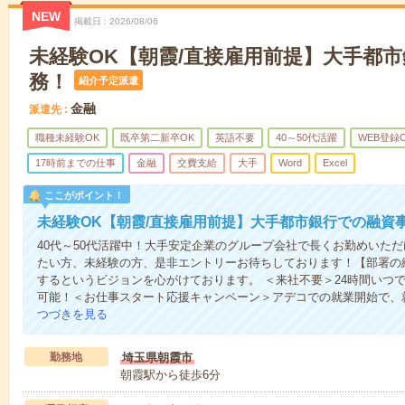
NEW
掲載日
2026/08/06
未経験OK【朝霞/直接雇用前提】大手都
務！
紹介予定派遣
金融
派遣先
職種未経験OK
既卒第二新卒OK
英語不要
40～50代活躍
WEB登録
17時前までの仕事
金融
交費支給
大手
Word
Excel
ここがポイント！
未経験OK【朝霞/直接雇用前提】大手都市銀行での融資
40代～50代活躍中！大手安定企業のグループ会社で長くお勤めいた
たい方、未経験の方、是非エントリーお待ちしております！【部署の
するというビジョンを心がけております。 ＜来社不要＞24時間いつ
可能！＜お仕事スタート応援キャンペーン＞アデコでの就業開始で、
つづきを見る
勤務地
埼玉県朝霞市
朝霞駅から徒歩6分