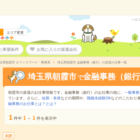
ヘル
エリア変更
た希望条件
お気に入りの派遣会社
玉県朝霞市 オフィスワーク・事務系
埼玉県朝霞市 金融事務（銀行）の派遣の仕事一覧
埼玉県朝霞市
金融事務（銀行
で
朝霞市の派遣のお仕事情報です。金融事務（銀行）のお仕事の他に、
一般事務
ています。さらに、
短期
・
単発
などの期間や、
職種未経験OK
などのこだわり
融事務のお仕事とは？とは？
1
1
1
件中
～
件を表示中
未読