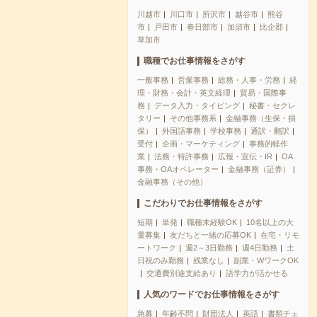
川越市
川口市
所沢市
越谷市
熊谷
市
戸田市
春日部市
加須市
比企郡
草加市
職種でお仕事情報をさがす
一般事務
営業事務
総務・人事・労務
経
理・財務・会計・英文経理
貿易・国際事
務
データ入力・タイピング
秘書・セクレ
タリー
その他事務系
金融事務（生保・損
保）
外国語事務
学校事務
通訳・翻訳
受付
企画・マーケティング
事務的軽作
業
法務・特許事務
広報・宣伝・IR
OA
事務・OAオペレーター
金融事務（証券）
金融事務（その他）
こだわりでお仕事情報をさがす
短期
単発
職種未経験OK
10名以上の大
量募集
友だちと一緒の応募OK
在宅・リモ
ートワーク
週2～3日勤務
週4日勤務
土
日祝のみ勤務
残業なし
副業・WワークOK
交通費別途支給あり
語学力が活かせる
人気のワードでお仕事情報をさがす
急募
年齢不問
財団法人
英語
書類チェ