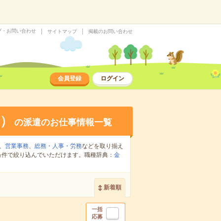
プ・お問い合わせ
サイトマップ
掲載のお問い合わせ
会員登録
ログイン
）
の派遣のお仕事情報一覧
、
営業事務
、
総務・人事・労務
などを取り揃え
条件で絞り込んでいただけます。職種辞典：
金
新着順
一括
応募