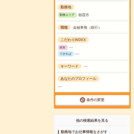
勤務地
朝霞市
勤務エリア
職種
金融事務（銀行）
こだわりINDEX
---
絶対
---
できれば
キーワード
---
あなたのプロフィール
---
条件の変更
他の検索結果を見る
勤務地でお仕事情報をさがす