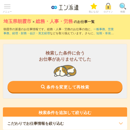
メニュー
気になる!
ログイン
検索
埼玉県朝霞市
×
総務・人事・労務
のお仕事一覧
朝霞市の派遣のお仕事情報です。総務・人事・労務のお仕事の他に、
一般事務
、
営業
事務
、
経理・財務・会計・英文経理
などを取り揃えています。さらに、
短期
・
単発
な
どの期間や、
職種未経験OK
などのこだわり条件で絞り込んでいただけます。職種辞
典：
人事のお仕事とは？とは？
総務のお仕事とは？とは？
検索した条件に合う
お仕事がありませんでした
条件を変更して再検索
検索条件を追加して絞り込む
こだわり
でお仕事情報を絞り込む