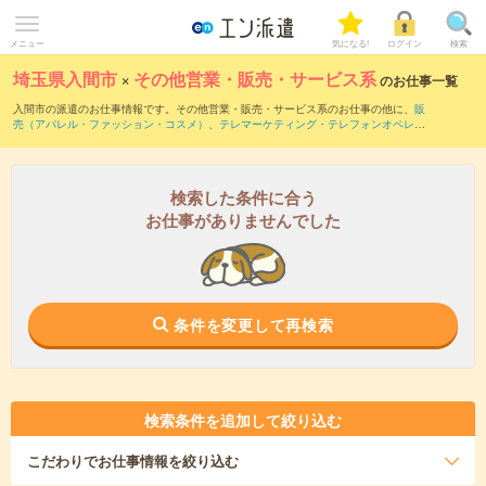
メニュー
気になる!
ログイン
検索
埼玉県入間市
×
その他営業・販売・サービス系
のお仕事一覧
入間市の派遣のお仕事情報です。その他営業・販売・サービス系のお仕事の他に、
販
売（アパレル・ファッション・コスメ）
、
テレマーケティング・テレフォンオペレー
ター・コールセンター
、
窓口・ショールーム・カウンター受付
などを取り揃えていま
す。さらに、
短期
・
単発
などの期間や、
職種未経験OK
などのこだわり条件で絞り込ん
でいただけます。
検索した条件に合う
お仕事がありませんでした
条件を変更して再検索
検索条件を追加して絞り込む
こだわり
でお仕事情報を絞り込む