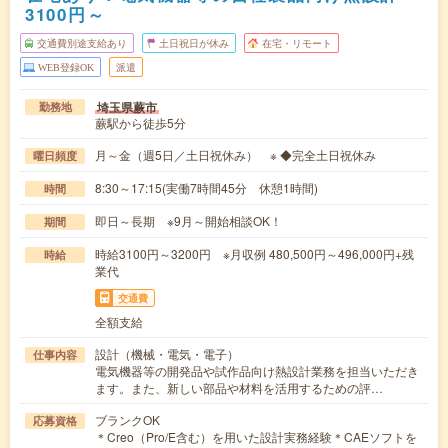
3100円～
交通費別途支給あり
土日祝日が休み
在宅・リモート
WEB登録OK
派遣
埼玉県蕨市
勤務地
蕨駅から徒歩5分
月～金（週5日／土日祝休み） ※ ◆完全土日祝休み
曜日頻度
8:30～17:15(実働7時間45分 休憩1時間)
時間
即日～長期 ※9月～開始相談OK！
期間
時給3100円～3200円 ※月収例 480,500円～496,000円+残
時給
業代
交通費
全額支給
設計（機械・電気・電子）
仕事内容
電気機器等の開発品や試作品向け熱設計業務を担当いただき
ます。また、新しい部品や材料を活用するための評…
ブランクOK
応募資格
＊Creo（Pro/E含む）を用いた設計実務経験＊CAEソフトを