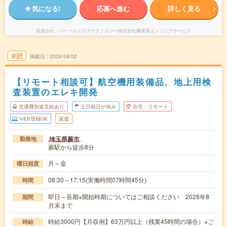
気になる!
応募へ進む
詳しく見る
派遣会社
パーソルクロステクノロジー株式会社機電系エンジニアサービス
未読
掲載日
2026/08/02
【リモート相談可】航空機用装備品、地上用検
査装置のエレキ開発
交通費別途支給あり
土日祝日が休み
在宅・リモート
WEB登録OK
派遣
埼玉県蕨市
勤務地
蕨駅から徒歩8分
月～金
曜日頻度
08:30～17:15(実働時間07時間45分)
時間
即日～長期※開始時期についてはご相談ください 2028年8
期間
月末まで
時給3000円【月収例】63万円以上（残業45時間の場合）※ご
時給