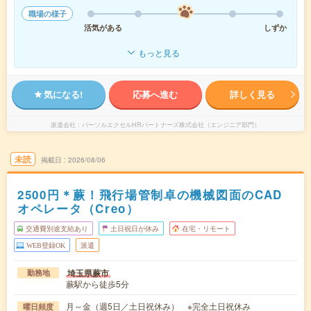
職場の様子
活気がある
しずか
もっと見る
気になる!
応募へ進む
詳しく見る
派遣会社
パーソルエクセルHRパートナーズ株式会社（エンジニア部門）
未読
掲載日
2026/08/06
2500円＊蕨！飛行場管制卓の機械図面のCAD
オペレータ（Creo）
交通費別途支給あり
土日祝日が休み
在宅・リモート
WEB登録OK
派遣
埼玉県蕨市
勤務地
蕨駅から徒歩5分
月～金（週5日／土日祝休み） ※完全土日祝休み
曜日頻度