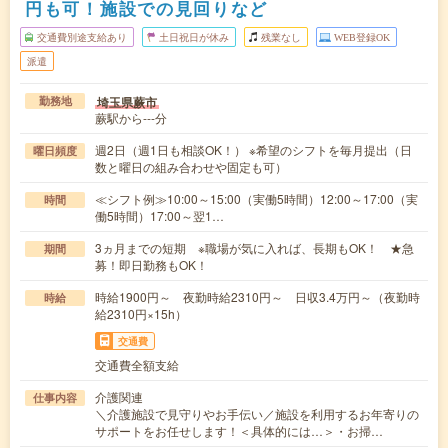
円も可！施設での見回りなど
交通費別途支給あり
土日祝日が休み
残業なし
WEB登録OK
派遣
埼玉県蕨市
勤務地
蕨駅から---分
週2日（週1日も相談OK！） ※希望のシフトを毎月提出（日
曜日頻度
数と曜日の組み合わせや固定も可）
≪シフト例≫10:00～15:00（実働5時間）12:00～17:00（実
時間
働5時間）17:00～翌1…
3ヵ月までの短期 ※職場が気に入れば、長期もOK！ ★急
期間
募！即日勤務もOK！
時給1900円～ 夜勤時給2310円～ 日収3.4万円～（夜勤時
時給
給2310円×15h）
交通費
交通費全額支給
介護関連
仕事内容
＼介護施設で見守りやお手伝い／施設を利用するお年寄りの
サポートをお任せします！＜具体的には…＞・お掃…