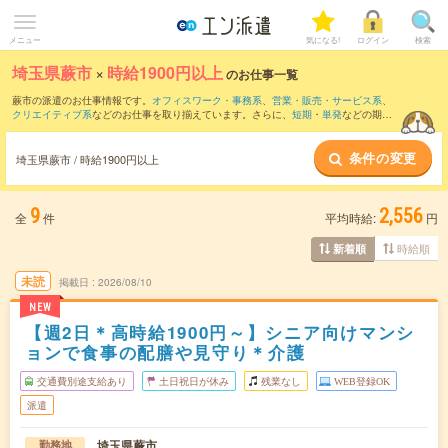
メニュー
気になる!
ログイン
検索
埼玉県蕨市
×
時給1900円以上
のお仕事一覧
蕨市の派遣のお仕事情報です。
オフィスワーク・事務系
、
営業・販売・サービス系
、
クリエイティブ系
などのお仕事を取り揃えています。さらに、
短期
・
単発
などの期間
や、
職種未経験OK
などのこだわり条件で絞り込んでいただけます。
条件の変更
埼玉県蕨市 / 時給1900円以上
9
2,556
全
件
平均時給:
円
時給順
新着順
未読
掲載日
2026/08/10
NEW
【週2日＊高時給1900円～】シニア向けマンシ
ョンで食事の配膳や見守り＊介護
交通費別途支給あり
土日祝日が休み
残業なし
WEB登録OK
派遣
埼玉県蕨市
勤務地