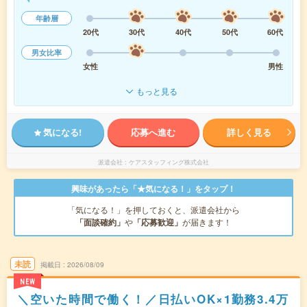
年齢層
20代
30代
40代
50代
60代
男女比率
女性
男性
もっと見る
気になる!
応募へ進む
詳しく見る
派遣会社
ケアスタッフィング株式会社
興味があったら「★気になる！」をタップ！
「気になる！」を押しておくと、派遣会社から
「面談確約」
や
「応募歓迎」
が届きます！
未読
掲載日
2026/08/09
NEW
＼空いた時間で働く！／日払いOK×1勤務3.4万