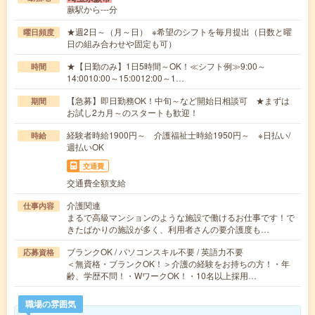
蕨駅から---分
★週2日～（月～日） ※希望のシフトを毎月提出（日数と曜
曜日頻度
日の組み合わせや固定も可）
★【日勤のみ】1日5時間～OK！≪シフト例≫9:00～
時間
14:0010:00～15:0012:00～1…
【急募】即日勤務OK！中旬～など開始日相談可 ★まずは
期間
お試し2カ月～のスタートも歓迎！
経験者時給1900円～ 介護福祉士時給1950円～ ※日払い/
時給
週払いOK
交通費
交通費全額支給
介護関連
仕事内容
まるで高級マンションのような施設で働けるお仕事です！で
きたばかりの施設が多く、利用者さんの要介護度も…
ブランクOK / パソコンスキル不要 / 英語力不要
応募資格
＜無資格・ブランクOK！＞介護の経験をお持ちの方！・年
齢、学歴不問！・WワークOK！・10名以上採用…
職場の雰囲気