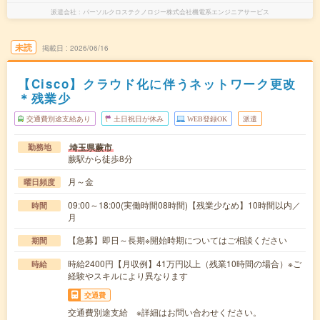
派遣会社
パーソルクロステクノロジー株式会社機電系エンジニアサービス
未読
掲載日
2026/06/16
【Cisco】クラウド化に伴うネットワーク更改
＊残業少
交通費別途支給あり
土日祝日が休み
WEB登録OK
派遣
埼玉県蕨市
勤務地
蕨駅から徒歩8分
月～金
曜日頻度
09:00～18:00(実働時間08時間)【残業少なめ】10時間以内／
時間
月
【急募】即日～長期※開始時期についてはご相談ください
期間
時給2400円【月収例】41万円以上（残業10時間の場合）※ご
時給
経験やスキルにより異なります
交通費
交通費別途支給 ※詳細はお問い合わせください。