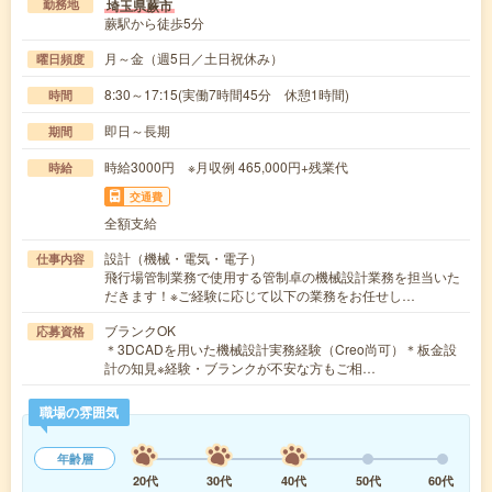
埼玉県蕨市
勤務地
蕨駅から徒歩5分
月～金（週5日／土日祝休み）
曜日頻度
8:30～17:15(実働7時間45分 休憩1時間)
時間
即日～長期
期間
時給3000円 ※月収例 465,000円+残業代
時給
交通費
全額支給
設計（機械・電気・電子）
仕事内容
飛行場管制業務で使用する管制卓の機械設計業務を担当いた
だきます！※ご経験に応じて以下の業務をお任せし…
ブランクOK
応募資格
＊3DCADを用いた機械設計実務経験（Creo尚可）＊板金設
計の知見※経験・ブランクが不安な方もご相…
職場の雰囲気
年齢層
20代
30代
40代
50代
60代