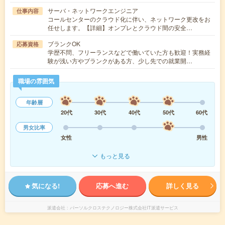
サーバ・ネットワークエンジニア
仕事内容
コールセンターのクラウド化に伴い、ネットワーク更改をお
任せします。【詳細】オンプレとクラウド間の安全…
ブランクOK
応募資格
学歴不問、フリーランスなどで働いていた方も歓迎！実務経
験が浅い方やブランクがある方、少し先での就業開…
職場の雰囲気
年齢層
20代
30代
40代
50代
60代
男女比率
女性
男性
もっと見る
気になる!
応募へ進む
詳しく見る
派遣会社
パーソルクロステクノロジー株式会社IT派遣サービス