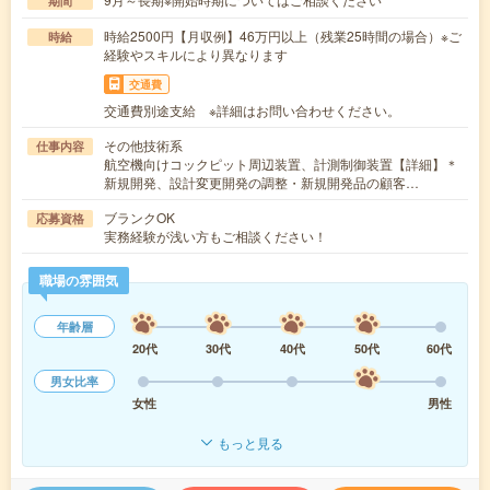
期間
時給2500円【月収例】46万円以上（残業25時間の場合）※ご
時給
経験やスキルにより異なります
交通費
交通費別途支給 ※詳細はお問い合わせください。
その他技術系
仕事内容
航空機向けコックピット周辺装置、計測制御装置【詳細】＊
新規開発、設計変更開発の調整・新規開発品の顧客…
ブランクOK
応募資格
実務経験が浅い方もご相談ください！
職場の雰囲気
年齢層
20代
30代
40代
50代
60代
男女比率
女性
男性
もっと見る