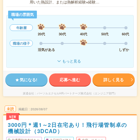
用いた熱設計、または熱解析経験※経験…
職場の雰囲気
年齢層
20代
30代
40代
50代
60代
職場の様子
活気がある
しずか
もっと見る
気になる!
応募へ進む
詳しく見る
派遣会社
パーソルエクセルHRパートナーズ株式会社（エンジニア部門）
未読
掲載日
2026/08/07
NEW
3000円＊週1～2日在宅あり！飛行場管制卓の
機械設計（3DCAD）