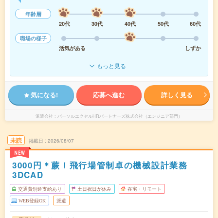
年齢層
20代
30代
40代
50代
60代
職場の様子
活気がある
しずか
もっと見る
気になる!
応募へ進む
詳しく見る
派遣会社
パーソルエクセルHRパートナーズ株式会社（エンジニア部門）
未読
掲載日
2026/08/07
NEW
3000円＊蕨！飛行場管制卓の機械設計業務
3DCAD
交通費別途支給あり
土日祝日が休み
在宅・リモート
WEB登録OK
派遣