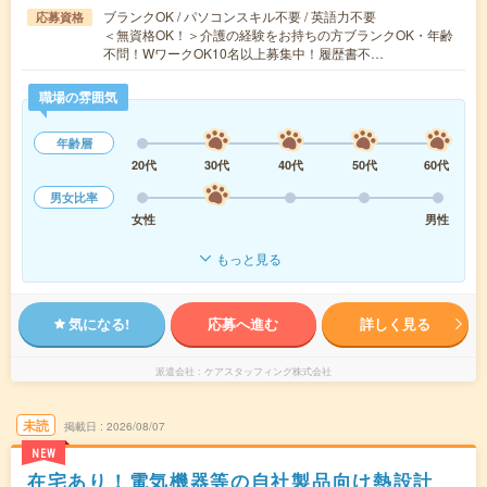
ブランクOK / パソコンスキル不要 / 英語力不要
応募資格
＜無資格OK！＞介護の経験をお持ちの方ブランクOK・年齢
不問！WワークOK10名以上募集中！履歴書不…
職場の雰囲気
年齢層
20代
30代
40代
50代
60代
男女比率
女性
男性
もっと見る
気になる!
応募へ進む
詳しく見る
派遣会社
ケアスタッフィング株式会社
未読
掲載日
2026/08/07
NEW
在宅あり！電気機器等の自社製品向け熱設計