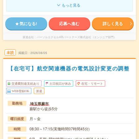
もっと見る
気になる!
応募へ進む
詳しく見る
派遣会社
パーソルエクセルHRパートナーズ株式会社（エンジニア部門）
未読
掲載日
2026/08/05
【在宅可】航空関連機器の電気設計変更の調整
交通費別途支給あり
土日祝日が休み
在宅・リモート
WEB登録OK
派遣
埼玉県蕨市
勤務地
蕨駅から徒歩5分
月～金
曜日頻度
08:30～17:15(実働時間07時間45分)
時間
9月～長期※開始時期についてはご相談ください