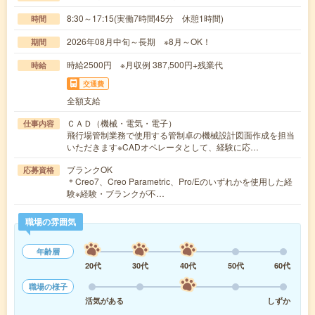
8:30～17:15(実働7時間45分 休憩1時間)
時間
2026年08月中旬～長期 ※8月～OK！
期間
時給2500円 ※月収例 387,500円+残業代
時給
交通費
全額支給
ＣＡＤ（機械・電気・電子）
仕事内容
飛行場管制業務で使用する管制卓の機械設計図面作成を担当
いただきます※CADオペレータとして、経験に応…
ブランクOK
応募資格
＊Creo7、Creo Parametric、Pro/Eのいずれかを使用した経
験※経験・ブランクが不…
職場の雰囲気
年齢層
20代
30代
40代
50代
60代
職場の様子
活気がある
しずか