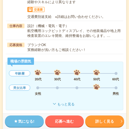
経験やスキルにより異なります
交通費
交通費別途支給 ※詳細はお問い合わせください。
設計（機械・電気・電子）
仕事内容
航空機用コックピットディスプレイ、その他装備品や地上用
検査装置のエレキ開発、維持整備をお願いします。…
ブランクOK
応募資格
実務経験が浅い方もご相談ください！
職場の雰囲気
年齢層
20代
30代
40代
50代
60代
男女比率
女性
男性
もっと見る
気になる!
応募へ進む
詳しく見る