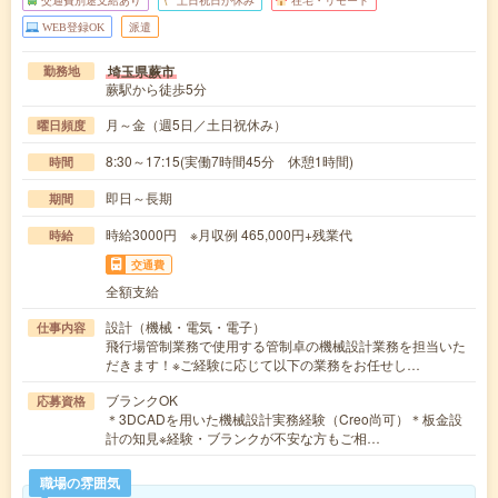
交通費別途支給あり
土日祝日が休み
在宅・リモート
WEB登録OK
派遣
埼玉県蕨市
勤務地
蕨駅から徒歩5分
月～金（週5日／土日祝休み）
曜日頻度
8:30～17:15(実働7時間45分 休憩1時間)
時間
即日～長期
期間
時給3000円 ※月収例 465,000円+残業代
時給
交通費
全額支給
設計（機械・電気・電子）
仕事内容
飛行場管制業務で使用する管制卓の機械設計業務を担当いた
だきます！※ご経験に応じて以下の業務をお任せし…
ブランクOK
応募資格
＊3DCADを用いた機械設計実務経験（Creo尚可）＊板金設
計の知見※経験・ブランクが不安な方もご相…
職場の雰囲気