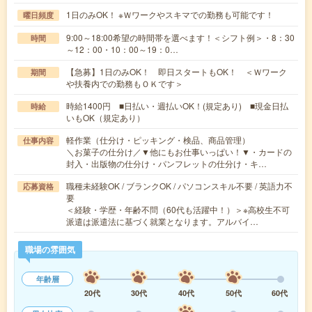
1日のみOK！ ※Ｗワークやスキマでの勤務も可能です！
曜日頻度
9:00～18:00希望の時間帯を選べます！＜シフト例＞・8：30
時間
～12：00・10：00～19：0…
【急募】1日のみOK！ 即日スタートもOK！ ＜Ｗワーク
期間
や扶養内での勤務もＯＫです＞
時給1400円 ■日払い・週払いOK！(規定あり) ■現金日払
時給
いもOK（規定あり）
軽作業（仕分け・ピッキング・検品、商品管理）
仕事内容
＼お菓子の仕分け／▼他にもお仕事いっぱい！▼・カードの
封入・出版物の仕分け・パンフレットの仕分け・キ…
職種未経験OK / ブランクOK / パソコンスキル不要 / 英語力不
応募資格
要
＜経験・学歴・年齢不問（60代も活躍中！）＞※高校生不可
派遣は派遣法に基づく就業となります。アルバイ…
職場の雰囲気
年齢層
20代
30代
40代
50代
60代