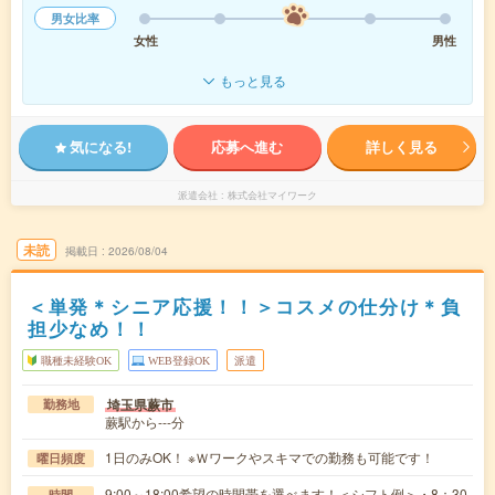
男女比率
女性
男性
もっと見る
気になる!
応募へ進む
詳しく見る
派遣会社
株式会社マイワーク
未読
掲載日
2026/08/04
＜単発＊シニア応援！！＞コスメの仕分け＊負
担少なめ！！
職種未経験OK
WEB登録OK
派遣
埼玉県蕨市
勤務地
蕨駅から---分
1日のみOK！ ※Ｗワークやスキマでの勤務も可能です！
曜日頻度
9:00～18:00希望の時間帯を選べます！＜シフト例＞・8：30
時間