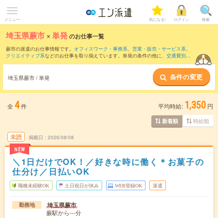
メニュー
気になる!
ログイン
検索
埼玉県蕨市
×
単発
のお仕事一覧
蕨市の派遣のお仕事情報です。
オフィスワーク・事務系
、
営業・販売・サービス系
、
クリエイティブ系
などのお仕事を取り揃えています。単発の条件の他に、
交通費別途
支給あり
、
職種未経験OK
、
友だちと一緒の応募OK
などでもお探し頂けます。
条件の変更
埼玉県蕨市 / 単発
4
1,350
全
件
平均時給:
円
時給順
新着順
未読
掲載日
2026/08/08
NEW
＼1日だけでOK！／好きな時に働く＊お菓子の
仕分け／日払いOK
職種未経験OK
土日祝日が休み
WEB登録OK
派遣
埼玉県蕨市
勤務地
蕨駅から---分