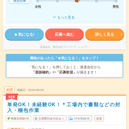
男女比率
女性
男性
もっと見る
気になる!
応募へ進む
詳しく見る
派遣会社
株式会社マイワーク（シニア）
興味があったら「★気になる！」をタップ！
「気になる！」を押しておくと、派遣会社から
「面談確約」
や
「応募歓迎」
が届きます！
未読
掲載日
2026/08/06
NEW
単発OK！未経験OK！＊工場内で書類などの封
入・梱包作業
職種未経験OK
交通費別途支給あり
WEB登録OK
派遣