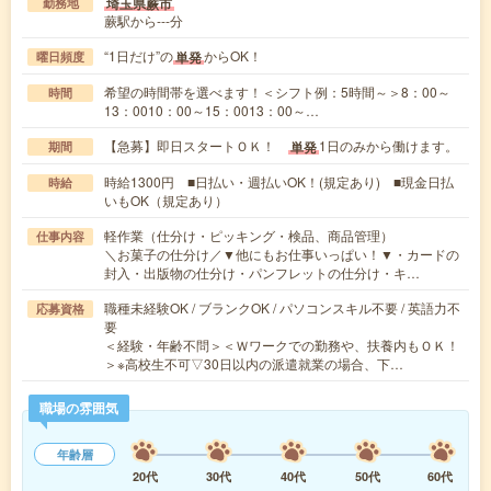
埼玉県蕨市
勤務地
蕨駅から---分
“1日だけ”の
からOK！
単発
曜日頻度
希望の時間帯を選べます！＜シフト例：5時間～＞8：00～
時間
13：0010：00～15：0013：00～…
【急募】即日スタートＯＫ！
1日のみから働けます。
単発
期間
時給1300円 ■日払い・週払いOK！(規定あり) ■現金日払
時給
いもOK（規定あり）
軽作業（仕分け・ピッキング・検品、商品管理）
仕事内容
＼お菓子の仕分け／▼他にもお仕事いっぱい！▼・カードの
封入・出版物の仕分け・パンフレットの仕分け・キ…
職種未経験OK / ブランクOK / パソコンスキル不要 / 英語力不
応募資格
要
＜経験・年齢不問＞＜Ｗワークでの勤務や、扶養内もＯＫ！
＞※高校生不可▽30日以内の派遣就業の場合、下…
職場の雰囲気
年齢層
20代
30代
40代
50代
60代