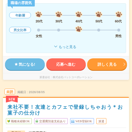
職場の雰囲気
年齢層
20代
30代
40代
50代
60代
男女比率
女性
男性
もっと見る
気になる!
応募へ進む
詳しく見る
派遣会社
株式会社パットコーポレーション
未読
掲載日
2026/08/05
NEW
来社不要！友達とカフェで登録しちゃおう＊お
菓子の仕分け
職種未経験OK
交通費別途支給あり
WEB登録OK
派遣