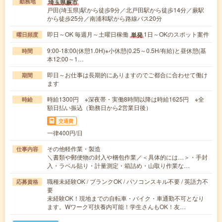
埼玉県蕨市
勤務地
戸田(埼玉県)駅から徒歩9分／北戸田駅から徒歩14分／蕨駅
から徒歩25分／南浦和駅から路線バス20分
即日～OK 毎週月～土曜日稼働
1日～OKのスポット案件
単発
曜日頻度
9:00-18:00(休憩1.0H)※小休憩(0.25～0.5H/有給)と昼休憩(基
時間
本12:00～1…
即日～お仕事は長期的にありますのでご都合に合わせて働け
期間
ます
時給1300円 ※深夜帯・実働8時間以降は時給1625円 ※全
時給
額日払い振込（勤務日から2営業日後）
交通費
一律400円/日
その他軽作業・製造
仕事内容
＼書類や郵便物の封入や梱包作業／＜具体的には…＞・手封
入・ラベル貼り・計量測定・箱詰め・山取り作業な…
職種未経験OK / ブランクOK / パソコンスキル不要 / 英語力不
応募資格
要
未経験OK！現地までの自転車・バイク・車通勤不可となり
ます。Wワーク可扶養内可能！学生さんもOK！友…