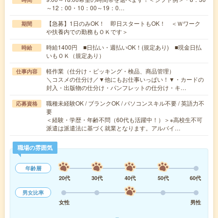
～12：00・10：00～19：0…
【急募】1日のみOK！ 即日スタートもOK！ ＜Ｗワーク
期間
や扶養内での勤務もＯＫです＞
時給1400円 ■日払い・週払いOK！(規定あり) ■現金日払
時給
いもＯＫ（規定あり）
軽作業（仕分け・ピッキング・検品、商品管理）
仕事内容
＼コスメの仕分け／▼他にもお仕事いっぱい！▼・カードの
封入・出版物の仕分け・パンフレットの仕分け・キ…
職種未経験OK / ブランクOK / パソコンスキル不要 / 英語力不
応募資格
要
＜経験・学歴・年齢不問（60代も活躍中！）＞※高校生不可
派遣は派遣法に基づく就業となります。アルバイ…
職場の雰囲気
年齢層
20代
30代
40代
50代
60代
男女比率
女性
男性