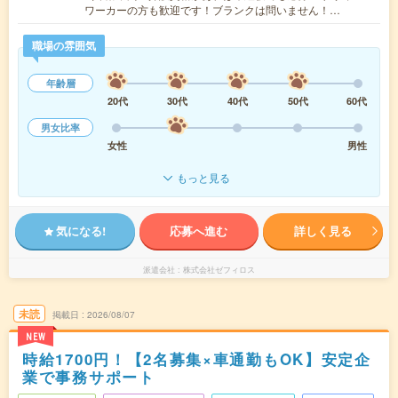
ワーカーの方も歓迎です！ブランクは問いません！…
職場の雰囲気
年齢層
20代
30代
40代
50代
60代
男女比率
女性
男性
もっと見る
気になる!
応募へ進む
詳しく見る
派遣会社
株式会社ゼフィロス
未読
掲載日
2026/08/07
NEW
時給1700円！【2名募集×車通勤もOK】安定企
業で事務サポート