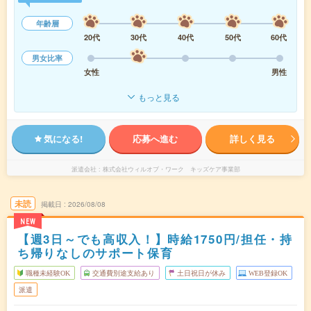
年齢層
20代
30代
40代
50代
60代
男女比率
女性
男性
もっと見る
気になる!
応募へ進む
詳しく見る
派遣会社
株式会社ウィルオブ・ワーク キッズケア事業部
未読
掲載日
2026/08/08
NEW
【週3日～でも高収入！】時給1750円/担任・持
ち帰りなしのサポート保育
職種未経験OK
交通費別途支給あり
土日祝日が休み
WEB登録OK
派遣