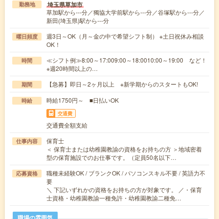
埼玉県草加市
勤務地
草加駅から---分／獨協大学前駅から---分／谷塚駅から---分／
新田(埼玉県)駅から---分
週3日～OK（月～金の中で希望シフト制） ※土日祝休み相談
曜日頻度
OK！
≪シフト例≫8:00～17:009:00～18:0010:00～19:00 など！
時間
※週20時間以上の…
【急募】即日～2ヶ月以上 ※新学期からのスタートもOK!
期間
時給1750円～ ■日払いOK
時給
交通費
交通費全額支給
保育士
仕事内容
＜ 保育士または幼稚園教諭の資格をお持ちの方 ＞地域密着
型の保育施設でのお仕事です。（定員50名以下…
職種未経験OK / ブランクOK / パソコンスキル不要 / 英語力不
応募資格
要
＼ 下記いずれかの資格をお持ちの方が対象です。 ／・保育
士資格・幼稚園教諭一種免許・幼稚園教諭二種免…
職場の雰囲気