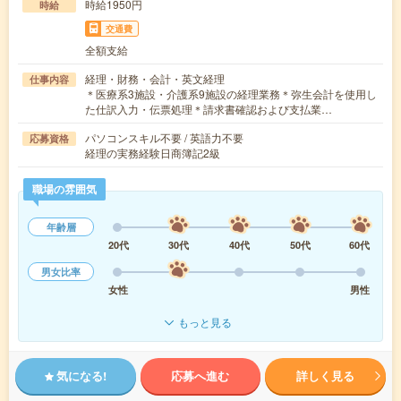
時給1950円
時給
交通費
全額支給
経理・財務・会計・英文経理
仕事内容
＊医療系3施設・介護系9施設の経理業務＊弥生会計を使用し
た仕訳入力・伝票処理＊請求書確認および支払業…
パソコンスキル不要 / 英語力不要
応募資格
経理の実務経験日商簿記2級
職場の雰囲気
年齢層
20代
30代
40代
50代
60代
男女比率
女性
男性
もっと見る
気になる!
応募へ進む
詳しく見る