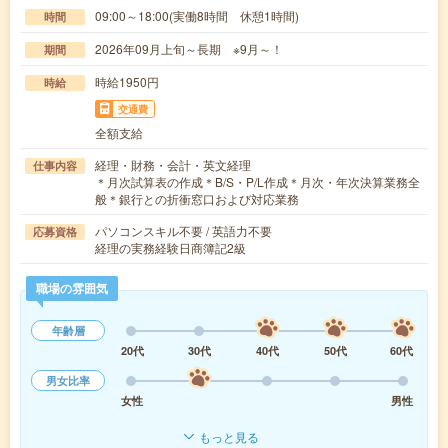
09:00～18:00(実働8時間 休憩1時間)
時間
2026年09月上旬～長期 ※9月～！
期間
時給1950円
時給
交通費
全額支給
経理・財務・会計・英文経理
仕事内容
＊月次試算表の作成＊B/S・P/L作成＊月次・年次決算業務全
般＊銀行との折衝窓口および対応業務
パソコンスキル不要 / 英語力不要
応募資格
経理の実務経験日商簿記2級
職場の雰囲気
年齢層
20代
30代
40代
50代
60代
男女比率
女性
男性
もっと見る