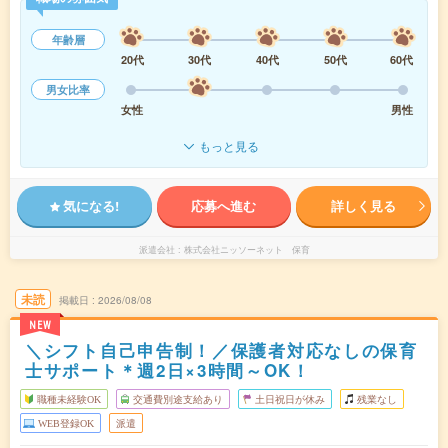
年齢層
20代
30代
40代
50代
60代
男女比率
女性
男性
もっと見る
気になる!
応募へ進む
詳しく見る
派遣会社
株式会社ニッソーネット 保育
未読
掲載日
2026/08/08
NEW
＼シフト自己申告制！／保護者対応なしの保育
士サポート＊週2日×3時間～OK！
職種未経験OK
交通費別途支給あり
土日祝日が休み
残業なし
WEB登録OK
派遣