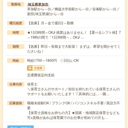
埼玉県草加市
勤務地
草加駅から---分／獨協大学前駅から---分／谷塚駅から---分／
新田(埼玉県)駅から---分
【急募】月～金で週2日～勤務
曜日頻度
★1日3時間～OK♪ 残業はありません！ 【選べるシフト例】7
時間
～19時の間で「1日3時間～」OK♪ …
【急募】即日～長期まで大歓迎！ まずは、希望を聞かせてく
期間
ださいね！
時給1700～1800円 ◇日払いOK
時給
交通費
交通費規定内支給
保育士
仕事内容
＼保育士さんのサポート／担任を持たれている保育士さんの
サポートをお願いいたします！▽具体的には…・園…
職種未経験OK / ブランクOK / パソコンスキル不要 / 英語力不
応募資格
要
【保育士資格をお持ちの方】★国家・地域限定保育士なども
可※資格があれば保育園でのお仕事が初めての方も…