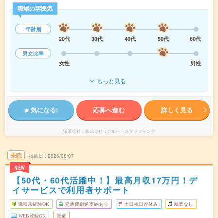
職場の雰囲気
年齢層
20代
30代
40代
50代
60代
男女比率
女性
男性
もっと見る
気になる!
応募へ進む
詳しく見る
派遣会社
株式会社リクルートスタッフィング
未読
掲載日
2026/08/07
NEW
【50代・60代活躍中！】最高月収17万円！デ
イサービスで利用者サポート
職種未経験OK
交通費別途支給あり
土日祝日が休み
残業なし
WEB登録OK
派遣