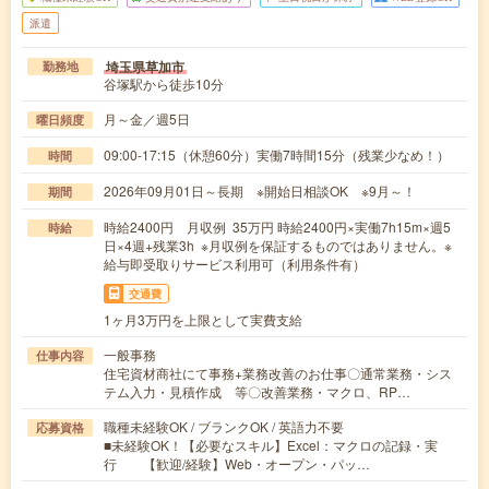
派遣
埼玉県草加市
勤務地
谷塚駅から徒歩10分
月～金／週5日
曜日頻度
09:00-17:15（休憩60分）実働7時間15分（残業少なめ！）
時間
2026年09月01日～長期 ※開始日相談OK ※9月～！
期間
時給2400円 月収例 35万円 時給2400円×実働7h15m×週5
時給
日×4週+残業3h ※月収例を保証するものではありません。※
給与即受取りサービス利用可（利用条件有）
交通費
1ヶ月3万円を上限として実費支給
一般事務
仕事内容
住宅資材商社にて事務+業務改善のお仕事〇通常業務・シス
テム入力・見積作成 等〇改善業務・マクロ、RP…
職種未経験OK / ブランクOK / 英語力不要
応募資格
■未経験OK！【必要なスキル】Excel：マクロの記録・実
行 【歓迎/経験】Web・オープン・パッ…