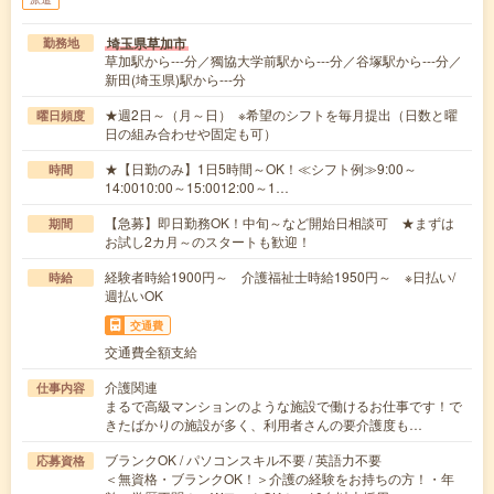
埼玉県草加市
勤務地
草加駅から---分／獨協大学前駅から---分／谷塚駅から---分／
新田(埼玉県)駅から---分
★週2日～（月～日） ※希望のシフトを毎月提出（日数と曜
曜日頻度
日の組み合わせや固定も可）
★【日勤のみ】1日5時間～OK！≪シフト例≫9:00～
時間
14:0010:00～15:0012:00～1…
【急募】即日勤務OK！中旬～など開始日相談可 ★まずは
期間
お試し2カ月～のスタートも歓迎！
経験者時給1900円～ 介護福祉士時給1950円～ ※日払い/
時給
週払いOK
交通費
交通費全額支給
介護関連
仕事内容
まるで高級マンションのような施設で働けるお仕事です！で
きたばかりの施設が多く、利用者さんの要介護度も…
ブランクOK / パソコンスキル不要 / 英語力不要
応募資格
＜無資格・ブランクOK！＞介護の経験をお持ちの方！・年