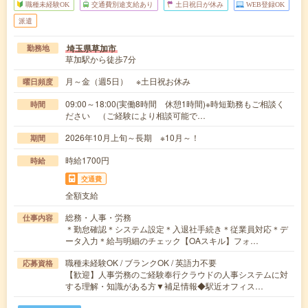
職種未経験OK
交通費別途支給あり
土日祝日が休み
WEB登録OK
派遣
埼玉県草加市
勤務地
草加駅から徒歩7分
月～金（週5日） ※土日祝お休み
曜日頻度
09:00～18:00(実働8時間 休憩1時間)※時短勤務もご相談く
時間
ださい （ご経験により相談可能で…
2026年10月上旬～長期 ※10月～！
期間
時給1700円
時給
交通費
全額支給
総務・人事・労務
仕事内容
＊勤怠確認＊システム設定＊入退社手続き＊従業員対応＊デ
ータ入力＊給与明細のチェック【OAスキル】フォ…
職種未経験OK / ブランクOK / 英語力不要
応募資格
【歓迎】人事労務のご経験奉行クラウドの人事システムに対
する理解・知識がある方▼補足情報◆駅近オフィス…