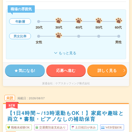
職場の雰囲気
年齢層
20代
30代
40代
50代
60代
男女比率
女性
男性
もっと見る
気になる!
応募へ進む
詳しく見る
派遣会社
ケアスタッフィング株式会社
未読
掲載日
2026/08/07
NEW
【1日4時間～/13時退勤もOK！】家庭や趣味と
両立＊書類・ピアノなしの補助保育
職種未経験OK
交通費別途支給あり
土日祝日が休み
WEB登録OK