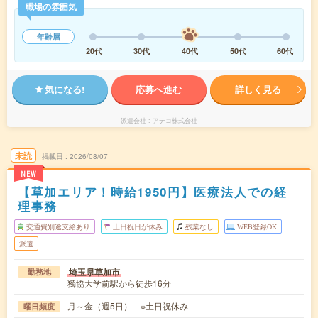
職場の雰囲気
年齢層
20代
30代
40代
50代
60代
気になる!
応募へ進む
詳しく見る
派遣会社
アデコ株式会社
未読
掲載日
2026/08/07
NEW
【草加エリア！時給1950円】医療法人での経
理事務
交通費別途支給あり
土日祝日が休み
残業なし
WEB登録OK
派遣
埼玉県草加市
勤務地
獨協大学前駅から徒歩16分
月～金（週5日） ※土日祝休み
曜日頻度