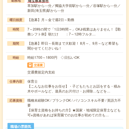
埼玉県草加市
勤務地
草加駅から---分／獨協大学前駅から---分／谷塚駅から---分／
新田(埼玉県)駅から---分
【急募】月～金で週2日～勤務
曜日頻度
7～20時の間で「1日3時間～」OK♪残業はありません！【勤
時間
務シフト例】朝だけ ：7～12時フルタ…
【急募】即日～長期まで大歓迎！ 8月～、9月～など希望も
期間
聞かせてくださいね！
時給1700～1800円 ◇日払いOK
時給
交通費
交通費規定内支給
保育士
仕事内容
【こんなお仕事をお任せ】・子どもたちとお話をする・積み
木やボールなど、遊具のお片付け・お掃除…などを…
職種未経験OK / ブランクOK / パソコンスキル不要 / 英語力不
応募資格
要
【保育士資格をお持ちの方】★国家・地域限定保育士なども
可※資格があれば保育園でのお仕事が初めての方も…
職場の雰囲気