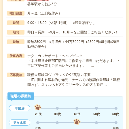
谷塚駅から徒歩5分
月～金（土日祝休み）
曜日頻度
9:00～18:00（休憩1時間） ※残業ほぼなし
時間
即日～長期 ※9月～、10月～など開始日ご相談ください！
期間
時給2800円 ※月収例：44万8000円（2800円×8時間×20日
時給
勤務の場合）
テクニカルサポート・ヘルプデスク
仕事内容
・本社経営企画部IT部門にて作業をご担当いただきます。・
主に下記作業をご担当いただきます。 -…
職種未経験OK / ブランクOK / 英語力不要
応募資格
・ITに関する基本的な知見・チームでの協調作業経験＊職種
問わず、スキルある方やフリーランスの方も歓迎…
職場の雰囲気
年齢層
20代
30代
40代
50代
60代
男女比率
女性
男性