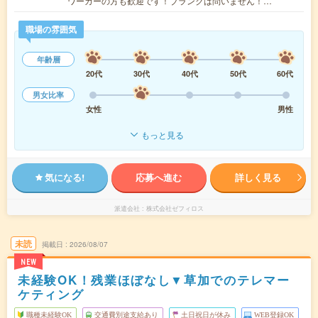
ワーカーの方も歓迎です！ブランクは問いません！…
職場の雰囲気
年齢層
20代
30代
40代
50代
60代
男女比率
女性
男性
もっと見る
気になる!
応募へ進む
詳しく見る
派遣会社
株式会社ゼフィロス
未読
掲載日
2026/08/07
NEW
未経験OK！残業ほぼなし▼草加でのテレマー
ケティング
職種未経験OK
交通費別途支給あり
土日祝日が休み
WEB登録OK