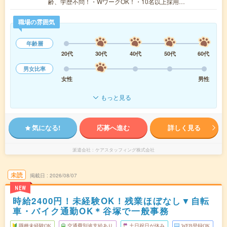
齢、学歴不問！・WワークOK！・10名以上採用…
職場の雰囲気
年齢層
20代
30代
40代
50代
60代
男女比率
女性
男性
もっと見る
気になる!
応募へ進む
詳しく見る
派遣会社
ケアスタッフィング株式会社
未読
掲載日
2026/08/07
NEW
時給2400円！未経験OK！残業ほぼなし▼自転
車・バイク通勤OK＊谷塚で一般事務
職種未経験OK
交通費別途支給あり
土日祝日が休み
WEB登録OK