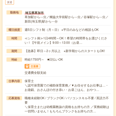
派遣
埼玉県草加市
勤務地
草加駅から---分／獨協大学前駅から---分／谷塚駅から---分／
新田(埼玉県)駅から---分
週5日シフト制（月～日） ※平日のみなどの相談もOK
曜日頻度
≪シフト例≫1日4時間～OK！希望の時間帯をお選びくださ
時間
い！【午前メイン】9:00～13:00（お昼…
【急募】即日～2ヶ月以上 ※新学期からのスタートもOK!
期間
時給1750円～ ■日払いOK
時給
交通費
交通費全額支給
保育士
仕事内容
＼認可保育園での補助保育業務／▼お任せするお仕事は…・
お遊戯、おさんぽの付き添い・お昼ごはん、おやつ…
職種未経験OK / ブランクOK / パソコンスキル不要 / 英語力不
応募資格
要
＼保育士または幼稚園教諭の資格をお持ちの方 ／実務経験は
一切問いません！もちろんブランクをお持ちの方…