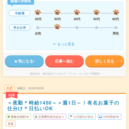
職場の雰囲気
年齢層
20代
30代
40代
50代
60代
男女比率
女性
男性
もっと見る
気になる!
応募へ進む
詳しく見る
派遣会社
株式会社ウィルオブ・ワーク キッズケア事業部
未読
掲載日
2026/08/08
NEW
＜夜勤＊時給1450～＞週1日～！有名お菓子の
仕分け＊日払いOK
職種未経験OK
交通費別途支給あり
土日祝日が休み
WEB登録OK
派遣