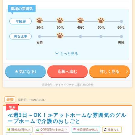
職場の雰囲気
年齢層
20代
30代
40代
50代
60代
男女比率
女性
男性
もっと見る
気になる!
応募へ進む
詳しく見る
派遣会社
テイケイワークス東京株式会社
未読
掲載日
2026/08/07
NEW
≪週3日～OK！≫アットホームな雰囲気のグル
ープホームで介護のおしごと
職種未経験OK
交通費別途支給あり
土日祝日が休み
残業なし