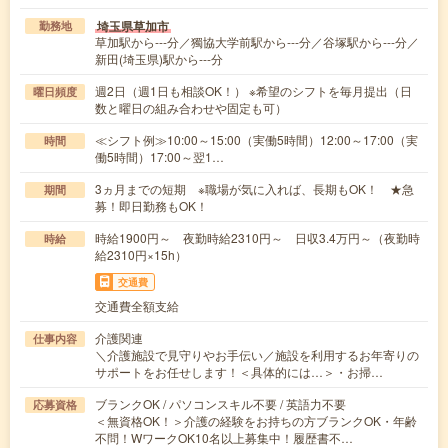
埼玉県草加市
勤務地
草加駅から---分／獨協大学前駅から---分／谷塚駅から---分／
新田(埼玉県)駅から---分
週2日（週1日も相談OK！） ※希望のシフトを毎月提出（日
曜日頻度
数と曜日の組み合わせや固定も可）
≪シフト例≫10:00～15:00（実働5時間）12:00～17:00（実
時間
働5時間）17:00～翌1…
3ヵ月までの短期 ※職場が気に入れば、長期もOK！ ★急
期間
募！即日勤務もOK！
時給1900円～ 夜勤時給2310円～ 日収3.4万円～（夜勤時
時給
給2310円×15h）
交通費
交通費全額支給
介護関連
仕事内容
＼介護施設で見守りやお手伝い／施設を利用するお年寄りの
サポートをお任せします！＜具体的には…＞・お掃…
ブランクOK / パソコンスキル不要 / 英語力不要
応募資格
＜無資格OK！＞介護の経験をお持ちの方ブランクOK・年齢
不問！WワークOK10名以上募集中！履歴書不…