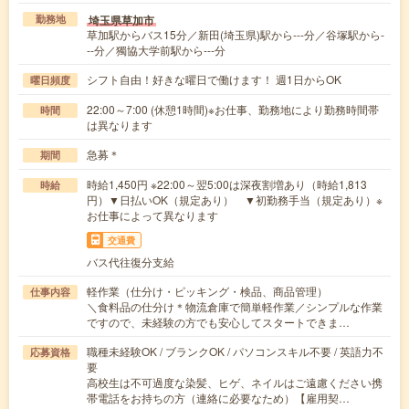
埼玉県草加市
勤務地
草加駅からバス15分／新田(埼玉県)駅から---分／谷塚駅から-
--分／獨協大学前駅から---分
シフト自由！好きな曜日で働けます！ 週1日からOK
曜日頻度
22:00～7:00 (休憩1時間)※お仕事、勤務地により勤務時間帯
時間
は異なります
急募＊
期間
時給1,450円 ※22:00～翌5:00は深夜割増あり（時給1,813
時給
円）▼日払いOK（規定あり） ▼初勤務手当（規定あり）※
お仕事によって異なります
交通費
バス代往復分支給
軽作業（仕分け・ピッキング・検品、商品管理）
仕事内容
＼食料品の仕分け＊物流倉庫で簡単軽作業／シンプルな作業
ですので、未経験の方でも安心してスタートできま…
職種未経験OK / ブランクOK / パソコンスキル不要 / 英語力不
応募資格
要
高校生は不可過度な染髪、ヒゲ、ネイルはご遠慮ください携
帯電話をお持ちの方（連絡に必要なため）【雇用契…