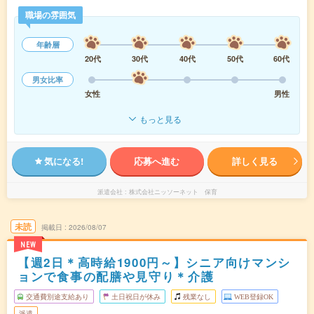
職場の雰囲気
年齢層
20代
30代
40代
50代
60代
男女比率
女性
男性
もっと見る
気になる!
応募へ進む
詳しく見る
派遣会社
株式会社ニッソーネット 保育
未読
掲載日
2026/08/07
NEW
【週2日＊高時給1900円～】シニア向けマンシ
ョンで食事の配膳や見守り＊介護
交通費別途支給あり
土日祝日が休み
残業なし
WEB登録OK
派遣