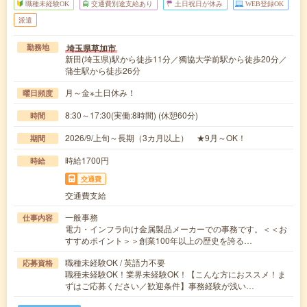
職種未経験OK
交通費別途支給あり
土日祝日が休み
WEB登録OK
派遣
埼玉県草加市
勤務地
新田(埼玉県)駅から徒歩11分／獨協大学前駅から徒歩20分／
蒲生駅から徒歩26分
月～金※土日休み！
曜日頻度
8:30～17:30(実働:8時間) (休憩60分)
時間
2026/9/上旬～長期（3カ月以上） ★9月～OK！
期間
時給1700円
時給
交通費
交通費支給
一般事務
仕事内容
電力・インフラ向け金属製品メーカーでの事務です。＜＜お
すすめポイント＞＞創業100年以上の歴史を誇る…
職種未経験OK / 英語力不要
応募資格
職種未経験OK！業界未経験OK！【こんな方におススメ！ま
ずはご応募ください／歓迎条件】事務経験が浅い…