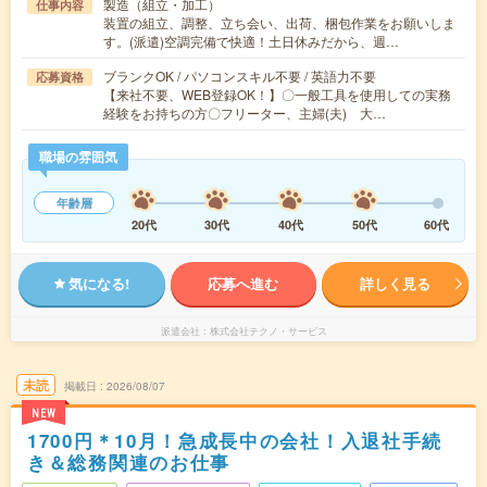
製造（組立・加工）
仕事内容
装置の組立、調整、立ち会い、出荷、梱包作業をお願いしま
す。(派遣)空調完備で快適！土日休みだから、週…
ブランクOK / パソコンスキル不要 / 英語力不要
応募資格
【来社不要、WEB登録OK！】〇一般工具を使用しての実務
経験をお持ちの方〇フリーター、主婦(夫) 大…
職場の雰囲気
年齢層
20代
30代
40代
50代
60代
気になる!
応募へ進む
詳しく見る
派遣会社
株式会社テクノ・サービス
未読
掲載日
2026/08/07
NEW
1700円＊10月！急成長中の会社！入退社手続
き＆総務関連のお仕事