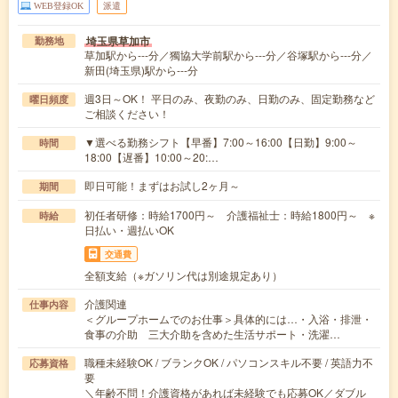
WEB登録OK
派遣
埼玉県草加市
勤務地
草加駅から---分／獨協大学前駅から---分／谷塚駅から---分／
新田(埼玉県)駅から---分
週3日～OK！ 平日のみ、夜勤のみ、日勤のみ、固定勤務など
曜日頻度
ご相談ください！
▼選べる勤務シフト【早番】7:00～16:00【日勤】9:00～
時間
18:00【遅番】10:00～20:…
即日可能！まずはお試し2ヶ月～
期間
初任者研修：時給1700円～ 介護福祉士：時給1800円～ ※
時給
日払い・週払いOK
交通費
全額支給（※ガソリン代は別途規定あり）
介護関連
仕事内容
＜グループホームでのお仕事＞具体的には…・入浴・排泄・
食事の介助 三大介助を含めた生活サポート・洗濯…
職種未経験OK / ブランクOK / パソコンスキル不要 / 英語力不
応募資格
要
＼年齢不問！介護資格があれば未経験でも応募OK／ダブル