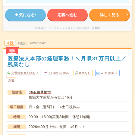
気になる!
応募へ進む
詳しく見る
派遣会社
パーソルテンプスタッフ株式会社 首都圏
未読
掲載日
2026/08/07
NEW
医療法人本部の経理事務！＼月収31万円以上／
残業なし
交通費別途支給あり
土日祝日が休み
残業なし
WEB登録OK
派遣
埼玉県草加市
勤務地
獨協大学前駅から徒歩16分
月～金（週5日） ※土日祝休み
曜日頻度
09:00～18:00(実働8時間 休憩1時間)
時間
2026年09月上旬～長期 ※9月～！
期間