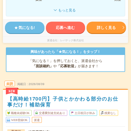
もっと見る
気になる!
応募へ進む
詳しく見る
派遣会社
レバテック株式会社
興味があったら「★気になる！」をタップ！
「気になる！」を押しておくと、派遣会社から
「面談確約」
や
「応募歓迎」
が届きます！
未読
掲載日
2026/08/09
NEW
【高時給1700円】子供とかかわる部分のお仕
事だけ！補助保育
職種未経験OK
交通費別途支給あり
土日祝日が休み
残業なし
WEB登録OK
派遣