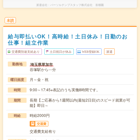
派遣会社
パーソルテンプスタッフ株式会社 首都圏
未読
給与即払いOK！高時給！土日休み！日勤のお
仕事！組立作業
交通費別途支給あり
土日祝日が休み
WEB登録OK
派遣
埼玉県草加市
勤務地
谷塚駅から---分
月～金・祝
曜日頻度
9:00～17:45※表記のうち実働8時間です。
時間
長期【ご応募から1週間以内(最短2日目)のスピード就業が可
期間
能】即日～
時給2000円
時給
交通費
交通費支給有り