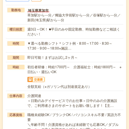
埼玉県草加市
勤務地
草加駅から---分／獨協大学前駅から---分／谷塚駅から---分／
新田(埼玉県)駅から---分
週3日～OK！ ■平日のみや固定勤務、時短勤務などご相談く
曜日頻度
ださい！
▼選べる勤務シフト＊シフト例・8:00～17:00・8:30～
時間
17:30・9:00～18:00※施設…
即日可能！まずはお試し2ヶ月～
期間
初任者研修：時給1700円～ 介護福祉士：時給1800円～ ※
時給
日払い・週払いOK
交通費
全額支給（※ガソリン代は別途規定あり）
介護関連
仕事内容
＜日勤のみデイサービスでのお仕事＞日中のみの介護施設
で、ご利用者さまのサポートをお願い致します！【主…
職種未経験OK / ブランクOK / パソコンスキル不要 / 英語力不
応募資格
要
＼年齢不問！介護資格があれば未経験でも応募OK／ダブル