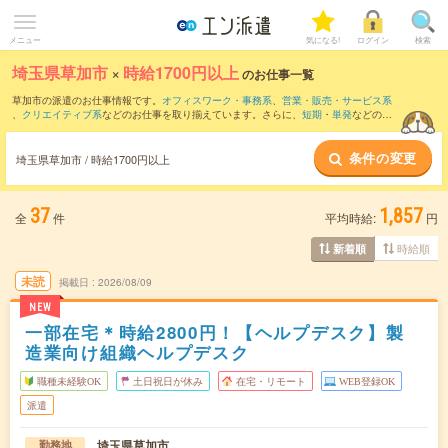
メニュー
気になる!
ログイン
検索
埼玉県草加市
×
時給1700円以上
のお仕事一覧
草加市の派遣のお仕事情報です。
オフィスワーク・事務系
、
営業・販売・サービス系
、
クリエイティブ系
などのお仕事を取り揃えています。さらに、
短期
・
単発
などの期
間や、
職種未経験OK
などのこだわり条件で絞り込んでいただけます。
条件の変更
埼玉県草加市 / 時給1700円以上
37
1,857
全
件
平均時給:
円
時給順
新着順
未読
掲載日
2026/08/09
NEW
一部在宅＊時給2800円！【ヘルプデスク】製
造業向け組織ヘルプデスク
職種未経験OK
土日祝日が休み
在宅・リモート
WEB登録OK
派遣
埼玉県草加市
勤務地