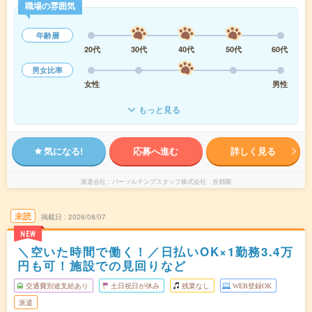
職場の雰囲気
年齢層
20代
30代
40代
50代
60代
男女比率
女性
男性
もっと見る
気になる!
応募へ進む
詳しく見る
派遣会社
パーソルテンプスタッフ株式会社 首都圏
未読
掲載日
2026/08/07
NEW
＼空いた時間で働く！／日払いOK×1勤務3.4万
円も可！施設での見回りなど
交通費別途支給あり
土日祝日が休み
残業なし
WEB登録OK
派遣