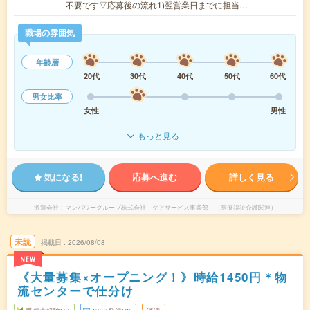
不要です▽応募後の流れ1)翌営業日までに担当…
職場の雰囲気
年齢層
20代
30代
40代
50代
60代
男女比率
女性
男性
もっと見る
気になる!
応募へ進む
詳しく見る
派遣会社
マンパワーグループ株式会社 ケアサービス事業部 （医療福祉介護関連）
未読
掲載日
2026/08/08
NEW
《大量募集×オープニング！》時給1450円＊物
流センターで仕分け