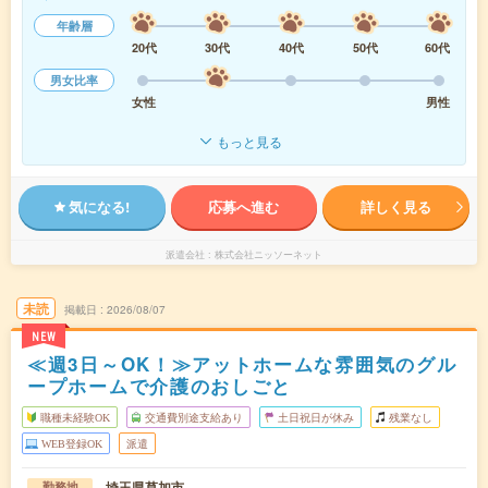
年齢層
20代
30代
40代
50代
60代
男女比率
女性
男性
もっと見る
気になる!
応募へ進む
詳しく見る
派遣会社
株式会社ニッソーネット
未読
掲載日
2026/08/07
NEW
≪週3日～OK！≫アットホームな雰囲気のグル
ープホームで介護のおしごと
職種未経験OK
交通費別途支給あり
土日祝日が休み
残業なし
WEB登録OK
派遣
埼玉県草加市
勤務地