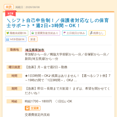
未読
掲載日
2026/08/08
NEW
＼シフト自己申告制！／保護者対応なしの保育
士サポート＊週2日×3時間～OK！
職種未経験OK
交通費別途支給あり
土日祝日が休み
残業なし
WEB登録OK
派遣
埼玉県草加市
勤務地
草加駅から---分／獨協大学前駅から---分／谷塚駅から---分／
新田(埼玉県)駅から---分
【急募】月～金で週2日～勤務
曜日頻度
★1日3時間～OK♪ 残業はありません！ 【選べるシフト例】7
時間
～19時の間で「1日3時間～」OK♪ …
【急募】即日～長期まで大歓迎！ まずは、希望を聞かせてく
期間
ださいね！
時給1700～1800円 ◇日払いOK
時給
交通費
交通費規定内支給