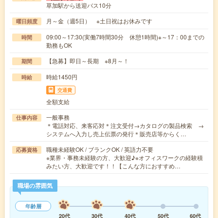
草加駅から送迎バス10分
月～金（週5日） ※土日祝はお休みです
曜日頻度
09:00～17:30(実働7時間30分 休憩1時間)※～17：00までの
時間
勤務もOK
【急募】即日～長期 ※8月～！
期間
時給1450円
時給
交通費
全額支給
一般事務
仕事内容
＊電話対応、来客応対＊注文受付→カタログの製品検索 →
システムへ入力し売上伝票の発行＊販売店等からく…
職種未経験OK / ブランクOK / 英語力不要
応募資格
※業界・事務未経験の方、大歓迎♪※オフィスワークの経験積
みたい方、大歓迎です！！【こんな方におすすめ…
職場の雰囲気
年齢層
20代
30代
40代
50代
60代