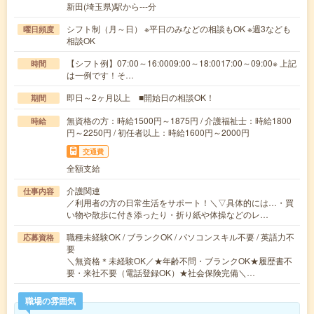
新田(埼玉県)駅から---分
シフト制（月～日） ※平日のみなどの相談もOK ※週3なども
曜日頻度
相談OK
【シフト例】07:00～16:0009:00～18:0017:00～09:00※ 上記
時間
は一例です！そ…
即日～2ヶ月以上 ■開始日の相談OK！
期間
無資格の方：時給1500円～1875円 / 介護福祉士：時給1800
時給
円～2250円 / 初任者以上：時給1600円～2000円
交通費
全額支給
介護関連
仕事内容
／利用者の方の日常生活をサポート！＼▽具体的には…・買
い物や散歩に付き添ったり・折り紙や体操などのレ…
職種未経験OK / ブランクOK / パソコンスキル不要 / 英語力不
応募資格
要
＼無資格＊未経験OK／★年齢不問・ブランクOK★履歴書不
要・来社不要（電話登録OK）★社会保険完備＼…
職場の雰囲気