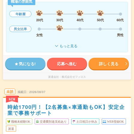
職場の雰囲気
年齢層
20代
30代
40代
50代
60代
男女比率
女性
男性
もっと見る
気になる!
応募へ進む
詳しく見る
派遣会社
株式会社ゼフィロス
未読
掲載日
2026/08/07
NEW
時給1700円！【2名募集×車通勤もOK】安定企
業で事務サポート
職種未経験OK
交通費別途支給あり
土日祝日が休み
WEB登録OK
派遣