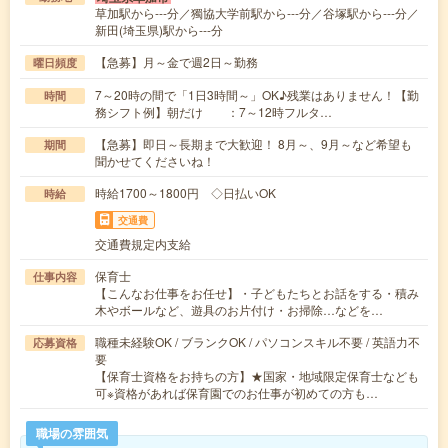
草加駅から---分／獨協大学前駅から---分／谷塚駅から---分／
新田(埼玉県)駅から---分
【急募】月～金で週2日～勤務
曜日頻度
7～20時の間で「1日3時間～」OK♪残業はありません！【勤
時間
務シフト例】朝だけ ：7～12時フルタ…
【急募】即日～長期まで大歓迎！ 8月～、9月～など希望も
期間
聞かせてくださいね！
時給1700～1800円 ◇日払いOK
時給
交通費
交通費規定内支給
保育士
仕事内容
【こんなお仕事をお任せ】・子どもたちとお話をする・積み
木やボールなど、遊具のお片付け・お掃除…などを…
職種未経験OK / ブランクOK / パソコンスキル不要 / 英語力不
応募資格
要
【保育士資格をお持ちの方】★国家・地域限定保育士なども
可※資格があれば保育園でのお仕事が初めての方も…
職場の雰囲気