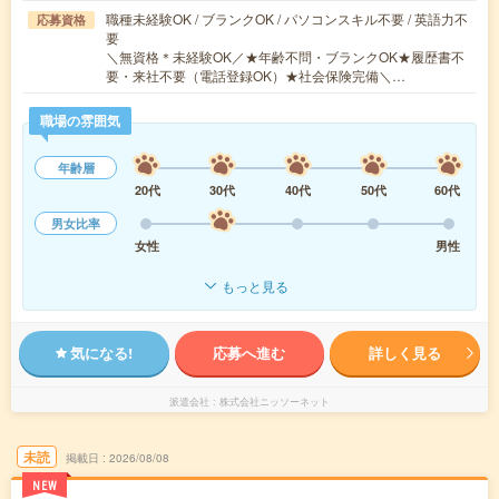
職種未経験OK / ブランクOK / パソコンスキル不要 / 英語力不
応募資格
要
＼無資格＊未経験OK／★年齢不問・ブランクOK★履歴書不
要・来社不要（電話登録OK）★社会保険完備＼…
職場の雰囲気
年齢層
20代
30代
40代
50代
60代
男女比率
女性
男性
もっと見る
気になる!
応募へ進む
詳しく見る
派遣会社
株式会社ニッソーネット
未読
掲載日
2026/08/08
NEW