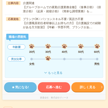
介護関連
仕事内容
【グループホームでの夜勤介護業務全般】《食事介助》《排
泄介助》《起床・就寝介助》《簡単な調理業務》を…
ブランクOK / パソコンスキル不要 / 英語力不要
応募資格
【介護職員初任者研修以上お持ちの方】【介護施設での経験
がある方大歓迎】【年齢・学歴不問、ブランクがあ…
職場の雰囲気
年齢層
20代
30代
40代
50代
60代
男女比率
女性
男性
もっと見る
気になる!
応募へ進む
詳しく見る
派遣会社
株式会社ヴィータ