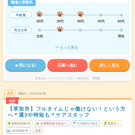
職場の雰囲気
年齢層
20代
30代
40代
50代
60代
男女比率
女性
男性
もっと見る
気になる!
応募へ進む
詳しく見る
派遣会社
パーソルテンプスタッフ株式会社 首都圏
未読
掲載日
2026/08/08
NEW
【草加市】フルタイムじゃ働けない！という方
へ＊週3や時短も＊ケアスタッフ
職種未経験OK
交通費別途支給あり
土日祝日が休み
残業なし
WEB登録OK
派遣