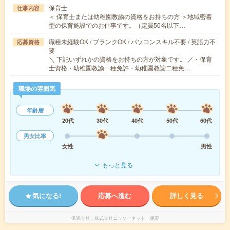
保育士
仕事内容
＜ 保育士または幼稚園教諭の資格をお持ちの方 ＞地域密着
型の保育施設でのお仕事です。（定員50名以下…
職種未経験OK / ブランクOK / パソコンスキル不要 / 英語力不
応募資格
要
＼ 下記いずれかの資格をお持ちの方が対象です。 ／・保育
士資格・幼稚園教諭一種免許・幼稚園教諭二種免…
職場の雰囲気
年齢層
20代
30代
40代
50代
60代
男女比率
女性
男性
もっと見る
気になる!
応募へ進む
詳しく見る
派遣会社
株式会社ニッソーネット 保育