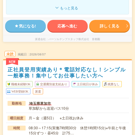
もっと見る
気になる!
応募へ進む
詳しく見る
派遣会社
パーソルテンプスタッフ株式会社 首都圏
未読
掲載日
2026/08/07
NEW
正社員登用実績あり＊電話対応なし！シンプル
一般事務！集中してお仕事したい方へ
職種未経験OK
交通費別途支給あり
土日祝日が休み
残業なし
WEB登録OK
派遣
埼玉県草加市
勤務地
草加駅から送迎バス10分
月～金（週5日） ※土日祝お休み
曜日頻度
08:30～17:15(実働7時間30分 休憩1時間15分)※午前と午後
時間
15分ずつ・昼45分 計75…