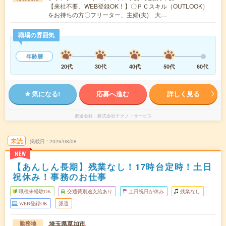
【来社不要、WEB登録OK！】〇ＰＣスキル（OUTLOOK）
をお持ちの方〇フリーター、主婦(夫) 大…
職場の雰囲気
年齢層
20代
30代
40代
50代
60代
気になる!
応募へ進む
詳しく見る
派遣会社
株式会社テクノ・サービス
未読
掲載日
2026/08/08
NEW
【あんしん長期】残業なし！17時台定時！土日
祝休み！事務のお仕事
職種未経験OK
交通費別途支給あり
土日祝日が休み
残業なし
WEB登録OK
派遣
埼玉県草加市
勤務地