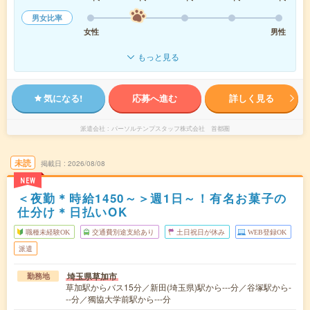
男女比率
女性
男性
もっと見る
気になる!
応募へ進む
詳しく見る
派遣会社
パーソルテンプスタッフ株式会社 首都圏
未読
掲載日
2026/08/08
NEW
＜夜勤＊時給1450～＞週1日～！有名お菓子の
仕分け＊日払いOK
職種未経験OK
交通費別途支給あり
土日祝日が休み
WEB登録OK
派遣
埼玉県草加市
勤務地
草加駅からバス15分／新田(埼玉県)駅から---分／谷塚駅から-
--分／獨協大学前駅から---分