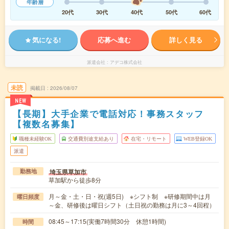
年齢層
20代
30代
40代
50代
60代
気になる!
応募へ進む
詳しく見る
派遣会社
アデコ株式会社
未読
掲載日
2026/08/07
NEW
【長期】大手企業で電話対応！事務スタッフ
【複数名募集】
職種未経験OK
交通費別途支給あり
在宅・リモート
WEB登録OK
派遣
埼玉県草加市
勤務地
草加駅から徒歩8分
月～金・土・日・祝(週5日) ※シフト制 ※研修期間中は月
曜日頻度
～金、研修後は曜日シフト（土日祝の勤務は月に3～4回程）
08:45～17:15(実働7時間30分 休憩1時間)
時間