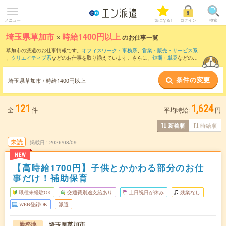
メニュー
気になる!
ログイン
検索
埼玉県草加市
×
時給1400円以上
のお仕事一覧
草加市の派遣のお仕事情報です。
オフィスワーク・事務系
、
営業・販売・サービス系
、
クリエイティブ系
などのお仕事を取り揃えています。さらに、
短期
・
単発
などの期
間や、
職種未経験OK
などのこだわり条件で絞り込んでいただけます。
条件の変更
埼玉県草加市 / 時給1400円以上
121
1,624
全
件
平均時給:
円
時給順
新着順
未読
掲載日
2026/08/09
NEW
【高時給1700円】子供とかかわる部分のお仕
事だけ！補助保育
職種未経験OK
交通費別途支給あり
土日祝日が休み
残業なし
WEB登録OK
派遣
埼玉県草加市
勤務地