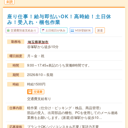
未読
座り仕事！給与即払いOK！高時給！土日休
み！受入れ・梱包作業
交通費別途支給あり
土日祝日が休み
WEB登録OK
派遣
埼玉県草加市
勤務地
谷塚駅から徒歩10分
月～金・祝
曜日頻度
9:00～17:45※表記のうち実働8時間です。
時間
2026/8/10～長期
期間
時給1500円
時給
交通費
交通費支給有り
軽作業（仕分け・ピッキング・検品、商品管理）
仕事内容
部品の受入、出荷部品の梱包、PCを使用してのメール連絡
業務をお願いします。(派遣)谷塚駅から徒歩10…
ブランクOK / パソコンスキル不要 / 英語力不要
応募資格