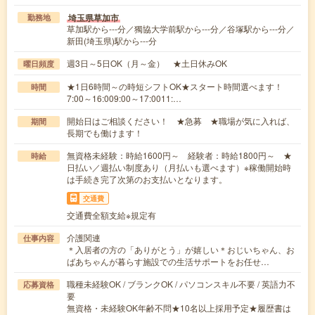
埼玉県草加市
勤務地
草加駅から---分／獨協大学前駅から---分／谷塚駅から---分／
新田(埼玉県)駅から---分
週3日～5日OK（月～金） ★土日休みOK
曜日頻度
★1日6時間～の時短シフトOK★スタート時間選べます！
時間
7:00～16:009:00～17:0011:…
開始日はご相談ください！ ★急募 ★職場が気に入れば、
期間
長期でも働けます！
無資格未経験：時給1600円～ 経験者：時給1800円～ ★
時給
日払い／週払い制度あり（月払いも選べます）※稼働開始時
は手続き完了次第のお支払いとなります。
交通費
交通費全額支給※規定有
介護関連
仕事内容
＊入居者の方の「ありがとう」が嬉しい＊おじいちゃん、お
ばあちゃんが暮らす施設での生活サポートをお任せ…
職種未経験OK / ブランクOK / パソコンスキル不要 / 英語力不
応募資格
要
無資格・未経験OK年齢不問★10名以上採用予定★履歴書は