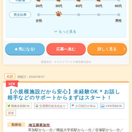
20代
30代
40代
50代
60代
男女比率
女性
男性
もっと見る
気になる!
応募へ進む
詳しく見る
派遣会社
テイケイワークス東京株式会社
未読
掲載日
2026/08/07
NEW
【小規模施設だから安心】未経験OK＊お話し
相手などのサポートからまずはスタート！
職種未経験OK
交通費別途支給あり
土日祝日が休み
WEB登録OK
派遣
埼玉県草加市
勤務地
草加駅から---分／獨協大学前駅から---分／谷塚駅から---分／