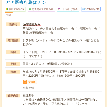
ど＊医療行為はナシ
職種未経験OK
交通費別途支給あり
土日祝日が休み
WEB登録OK
派遣
埼玉県草加市
勤務地
草加駅から---分／獨協大学前駅から---分／谷塚駅から---分／
新田(埼玉県)駅から---分
シフト制（月～日） ※平日のみなどの相談もOK ※週3なども
曜日頻度
相談OK
【シフト例】07:00～16:0009:00～18:0017:00～09:00※ 上記
時間
は一例です！そ…
即日～2ヶ月以上 ■開始日の相談OK！
期間
無資格の方：時給1500円～1875円 / 介護福祉士：時給1800
時給
円～2250円 / 初任者以上：時給1600円～2000円
交通費
全額支給
看護助手
仕事内容
＼無資格・未経験OKの看護助手／医療行為は一切行わない
ので未経験でも安心！▽具体的には…・リネンやシ…