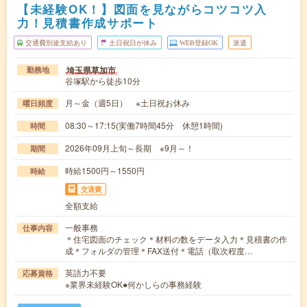
【未経験OK！】図面を見ながらコツコツ入
力！見積書作成サポート
交通費別途支給あり
土日祝日が休み
WEB登録OK
派遣
埼玉県草加市
勤務地
谷塚駅から徒歩10分
月～金（週5日） ※土日祝お休み
曜日頻度
08:30～17:15(実働7時間45分 休憩1時間)
時間
2026年09月上旬～長期 ※9月～！
期間
時給1500円～1550円
時給
交通費
全額支給
一般事務
仕事内容
＊住宅図面のチェック＊材料の数をデータ入力＊見積書の作
成＊フォルダの管理＊FAX送付＊電話（取次程度…
英語力不要
応募資格
※業界未経験OK●何かしらの事務経験