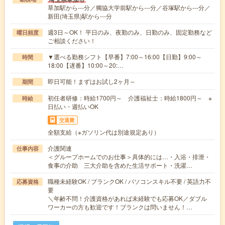
草加駅から---分／獨協大学前駅から---分／谷塚駅から---分／
新田(埼玉県)駅から---分
週3日～OK！ 平日のみ、夜勤のみ、日勤のみ、固定勤務など
曜日頻度
ご相談ください！
▼選べる勤務シフト【早番】7:00～16:00【日勤】9:00～
時間
18:00【遅番】10:00～20:…
即日可能！まずはお試し2ヶ月～
期間
初任者研修：時給1700円～ 介護福祉士：時給1800円～ ※
時給
日払い・週払いOK
交通費
全額支給（※ガソリン代は別途規定あり）
介護関連
仕事内容
＜グループホームでのお仕事＞具体的には…・入浴・排泄・
食事の介助 三大介助を含めた生活サポート・洗濯…
職種未経験OK / ブランクOK / パソコンスキル不要 / 英語力不
応募資格
要
＼年齢不問！介護資格があれば未経験でも応募OK／ダブル
ワーカーの方も歓迎です！ブランクは問いません！…