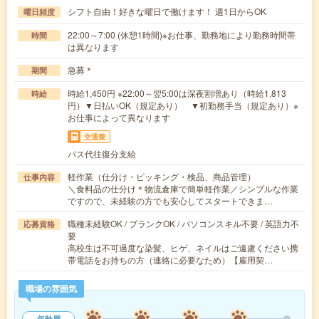
シフト自由！好きな曜日で働けます！ 週1日からOK
曜日頻度
22:00～7:00 (休憩1時間)※お仕事、勤務地により勤務時間帯
時間
は異なります
急募＊
期間
時給1,450円 ※22:00～翌5:00は深夜割増あり（時給1,813
時給
円）▼日払いOK（規定あり） ▼初勤務手当（規定あり）※
お仕事によって異なります
交通費
バス代往復分支給
軽作業（仕分け・ピッキング・検品、商品管理）
仕事内容
＼食料品の仕分け＊物流倉庫で簡単軽作業／シンプルな作業
ですので、未経験の方でも安心してスタートできま…
職種未経験OK / ブランクOK / パソコンスキル不要 / 英語力不
応募資格
要
高校生は不可過度な染髪、ヒゲ、ネイルはご遠慮ください携
帯電話をお持ちの方（連絡に必要なため）【雇用契…
職場の雰囲気
年齢層