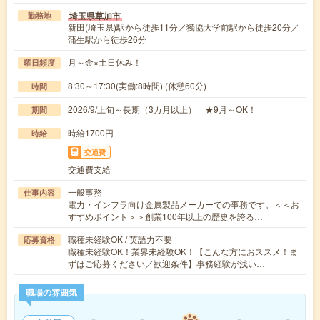
埼玉県草加市
勤務地
新田(埼玉県)駅から徒歩11分／獨協大学前駅から徒歩20分／
蒲生駅から徒歩26分
月～金※土日休み！
曜日頻度
8:30～17:30(実働:8時間) (休憩60分)
時間
2026/9/上旬～長期（3カ月以上） ★9月～OK！
期間
時給1700円
時給
交通費
交通費支給
一般事務
仕事内容
電力・インフラ向け金属製品メーカーでの事務です。＜＜お
すすめポイント＞＞創業100年以上の歴史を誇る…
職種未経験OK / 英語力不要
応募資格
職種未経験OK！業界未経験OK！【こんな方におススメ！ま
ずはご応募ください／歓迎条件】事務経験が浅い…
職場の雰囲気