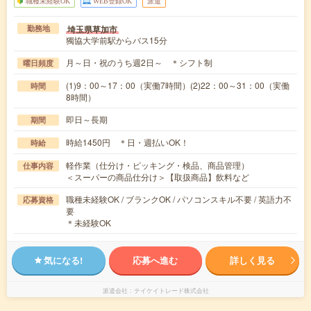
職種未経験OK
WEB登録OK
派遣
埼玉県草加市
勤務地
獨協大学前駅からバス15分
月～日・祝のうち週2日～ ＊シフト制
曜日頻度
(1)9：00～17：00（実働7時間）(2)22：00～31：00（実働
時間
8時間）
即日～長期
期間
時給1450円 ＊日・週払いOK！
時給
軽作業（仕分け・ピッキング・検品、商品管理）
仕事内容
＜スーパーの商品仕分け＞【取扱商品】飲料など
職種未経験OK / ブランクOK / パソコンスキル不要 / 英語力不
応募資格
要
＊未経験OK
気になる!
応募へ進む
詳しく見る
派遣会社
テイケイトレード株式会社