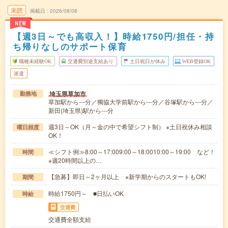
未読
掲載日
2026/08/08
NEW
【週3日～でも高収入！】時給1750円/担任・持
ち帰りなしのサポート保育
職種未経験OK
交通費別途支給あり
土日祝日が休み
WEB登録OK
派遣
埼玉県草加市
勤務地
草加駅から---分／獨協大学前駅から---分／谷塚駅から---分／
新田(埼玉県)駅から---分
週3日～OK（月～金の中で希望シフト制） ※土日祝休み相談
曜日頻度
OK！
≪シフト例≫8:00～17:009:00～18:0010:00～19:00 など！
時間
※週20時間以上の…
【急募】即日～2ヶ月以上 ※新学期からのスタートもOK!
期間
時給1750円～ ■日払いOK
時給
交通費
交通費全額支給