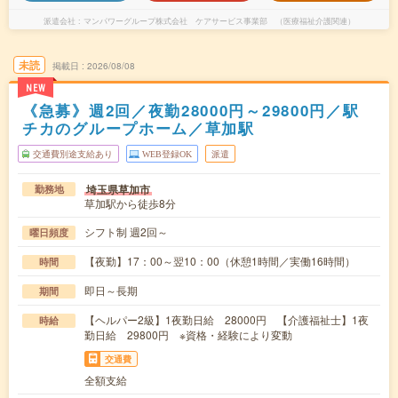
派遣会社
マンパワーグループ株式会社 ケアサービス事業部 （医療福祉介護関連）
未読
掲載日
2026/08/08
NEW
《急募》週2回／夜勤28000円～29800円／駅
チカのグループホーム／草加駅
交通費別途支給あり
WEB登録OK
派遣
埼玉県草加市
勤務地
草加駅から徒歩8分
シフト制 週2回～
曜日頻度
【夜勤】17：00～翌10：00（休憩1時間／実働16時間）
時間
即日～長期
期間
【ヘルパー2級】1夜勤日給 28000円 【介護福祉士】1夜
時給
勤日給 29800円 ※資格・経験により変動
交通費
全額支給