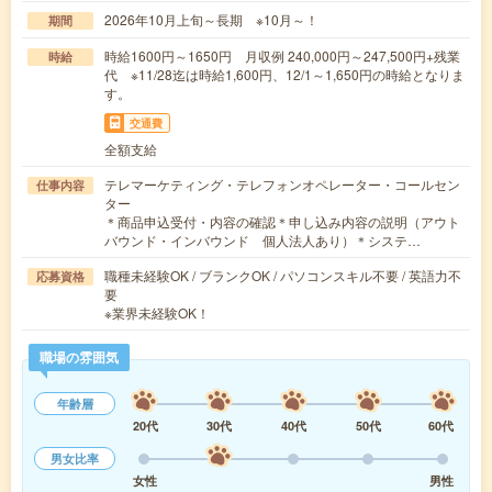
2026年10月上旬～長期 ※10月～！
期間
時給1600円～1650円 月収例 240,000円～247,500円+残業
時給
代 ※11/28迄は時給1,600円、12/1～1,650円の時給となりま
す。
交通費
全額支給
テレマーケティング・テレフォンオペレーター・コールセン
仕事内容
ター
＊商品申込受付・内容の確認＊申し込み内容の説明（アウト
バウンド・インバウンド 個人法人あり）＊システ…
職種未経験OK / ブランクOK / パソコンスキル不要 / 英語力不
応募資格
要
※業界未経験OK！
職場の雰囲気
年齢層
20代
30代
40代
50代
60代
男女比率
女性
男性