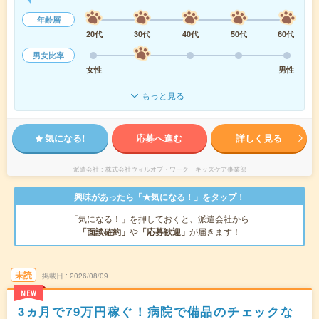
年齢層
20代
30代
40代
50代
60代
男女比率
女性
男性
もっと見る
気になる!
応募へ進む
詳しく見る
派遣会社
株式会社ウィルオブ・ワーク キッズケア事業部
興味があったら「★気になる！」をタップ！
「気になる！」を押しておくと、派遣会社から
「面談確約」
や
「応募歓迎」
が届きます！
未読
掲載日
2026/08/09
NEW
3ヵ月で79万円稼ぐ！病院で備品のチェックな