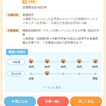
交通費
交通費支給※規定有
看護助手
仕事内容
≪病院でちょっとしたお手伝い≫○シーツの交換やベッドメ
イキング〇お手洗い・入浴など生活のお手伝い○診…
職種未経験OK / ブランクOK / パソコンスキル不要 / 英語力不
応募資格
要
≪無資格・未経験OK≫年齢不問★10名以上採用予定★履歴
書は不要です。▽応募後の流れ1)翌営業日まで…
職場の雰囲気
年齢層
20代
30代
40代
50代
60代
男女比率
女性
男性
もっと見る
気になる!
応募へ進む
詳しく見る