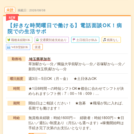
未読
掲載日
2026/08/08
NEW
【好きな時間曜日で働ける】電話面談OK！病
院での生活サポ
職種未経験OK
交通費別途支給あり
土日祝日が休み
残業なし
WEB登録OK
派遣
埼玉県草加市
勤務地
草加駅から---分／獨協大学前駅から---分／谷塚駅から---分／
新田(埼玉県)駅から---分
週3日～5日OK（月～金） ★土日休みOK
曜日頻度
★1日6時間～の時短シフトOK★都合に合わせてシフトが決
時間
められますシフト例：7：00～16：009：…
開始日はご相談ください！ ★急募 ★職場が気に入れば、
期間
長期でも働けます！
無資格未経験：時給1600円～ 経験者：時給1800円～★日
時給
払い／週払い制度あり（月払いも選べます）※稼働開始時は
手続き完了次第のお支払いとなります。