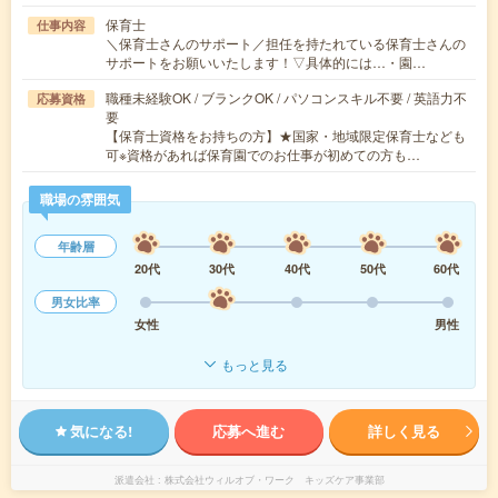
保育士
仕事内容
＼保育士さんのサポート／担任を持たれている保育士さんの
サポートをお願いいたします！▽具体的には…・園…
職種未経験OK / ブランクOK / パソコンスキル不要 / 英語力不
応募資格
要
【保育士資格をお持ちの方】★国家・地域限定保育士なども
可※資格があれば保育園でのお仕事が初めての方も…
職場の雰囲気
年齢層
20代
30代
40代
50代
60代
男女比率
女性
男性
もっと見る
気になる!
応募へ進む
詳しく見る
派遣会社
株式会社ウィルオブ・ワーク キッズケア事業部