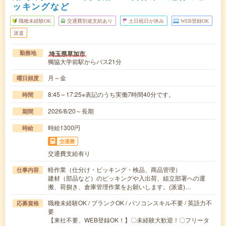
ッキングなど
職種未経験OK
交通費別途支給あり
土日祝日が休み
WEB登録OK
派遣
埼玉県草加市
勤務地
獨協大学前駅からバス21分
月～金
曜日頻度
8:45～17:25※表記のうち実働7時間40分です。
時間
2026/8/20～長期
期間
時給1300円
時給
交通費
交通費支給有り
軽作業（仕分け・ピッキング・検品、商品管理）
仕事内容
建材（部品など）のピッキングや入出荷、組立部署への運
搬、荷捌き、倉庫管理作業をお願いします。(派遣)…
職種未経験OK / ブランクOK / パソコンスキル不要 / 英語力不
応募資格
要
【来社不要、WEB登録OK！】〇未経験大歓迎！〇フリータ