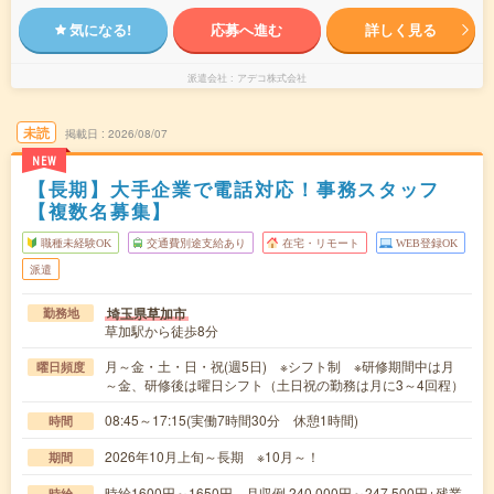
気になる!
応募へ進む
詳しく見る
派遣会社
アデコ株式会社
未読
掲載日
2026/08/07
NEW
【長期】大手企業で電話対応！事務スタッフ
【複数名募集】
職種未経験OK
交通費別途支給あり
在宅・リモート
WEB登録OK
派遣
埼玉県草加市
勤務地
草加駅から徒歩8分
月～金・土・日・祝(週5日) ※シフト制 ※研修期間中は月
曜日頻度
～金、研修後は曜日シフト（土日祝の勤務は月に3～4回程）
08:45～17:15(実働7時間30分 休憩1時間)
時間
2026年10月上旬～長期 ※10月～！
期間
時給1600円～1650円 月収例 240,000円～247,500円+残業
時給