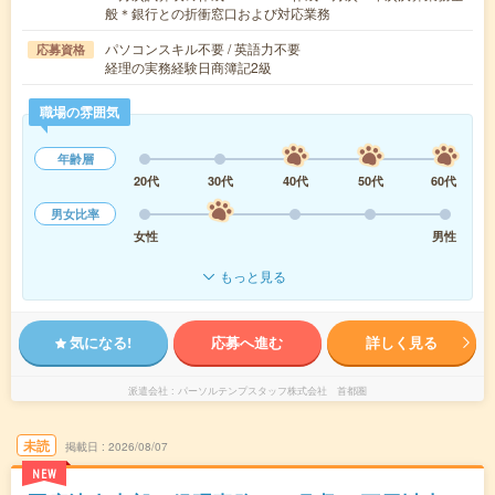
般＊銀行との折衝窓口および対応業務
パソコンスキル不要 / 英語力不要
応募資格
経理の実務経験日商簿記2級
職場の雰囲気
年齢層
20代
30代
40代
50代
60代
男女比率
女性
男性
もっと見る
気になる!
応募へ進む
詳しく見る
派遣会社
パーソルテンプスタッフ株式会社 首都圏
未読
掲載日
2026/08/07
NEW