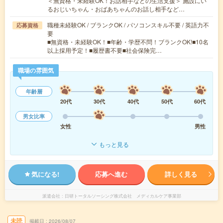
＜無資格・未経験OK！お話相手などの生活支援＞ 施設にい
るおじいちゃん・おばあちゃんのお話し相手など…
職種未経験OK / ブランクOK / パソコンスキル不要 / 英語力不
応募資格
要
■無資格・未経験OK！■年齢・学歴不問！ブランクOK!■10名
以上採用予定！■履歴書不要■社会保険完…
職場の雰囲気
年齢層
20代
30代
40代
50代
60代
男女比率
女性
男性
もっと見る
気になる!
応募へ進む
詳しく見る
派遣会社
日研トータルソーシング株式会社 メディカルケア事業部
未読
掲載日
2026/08/07