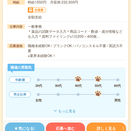
時給1550円 月収例 232,500円
時給
交通費
全額支給
一般事務
仕事内容
＊薬品の試験データ入力＊商品コード・数値・成分情報など
を入力＊資料ファイリング※1日200～400枚…
職種未経験OK / ブランクOK / パソコンスキル不要 / 英語力不
応募資格
要
※業界未経験OK！
職場の雰囲気
年齢層
20代
30代
40代
50代
60代
男女比率
女性
男性
もっと見る
気になる!
応募へ進む
詳しく見る