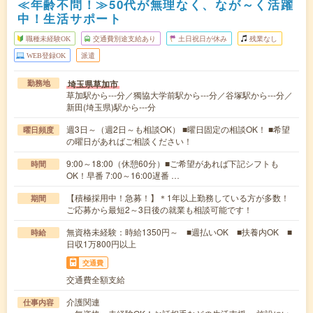
≪年齢不問！≫50代が無理なく、なが～く活躍
中！生活サポート
職種未経験OK
交通費別途支給あり
土日祝日が休み
残業なし
WEB登録OK
派遣
埼玉県草加市
勤務地
草加駅から---分／獨協大学前駅から---分／谷塚駅から---分／
新田(埼玉県)駅から---分
週3日～（週2日～も相談OK） ■曜日固定の相談OK！ ■希望
曜日頻度
の曜日があればご相談ください！
9:00～18:00（休憩60分）■ご希望があれば下記シフトも
時間
OK！早番 7:00～16:00遅番 …
【積極採用中！急募！】＊1年以上勤務している方が多数！
期間
ご応募から最短2～3日後の就業も相談可能です！
無資格未経験：時給1350円～ ■週払いOK ■扶養内OK ■
時給
日収1万800円以上
交通費
交通費全額支給
介護関連
仕事内容