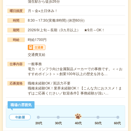
蒲生駅から徒歩26分
月～金※土日休み！
曜日頻度
8:30～17:30(実働:8時間) (休憩60分)
時間
2026/9/上旬～長期（3カ月以上） ★9月～OK！
期間
時給1700円
時給
交通費
交通費支給
一般事務
仕事内容
電力・インフラ向け金属製品メーカーでの事務です。＜＜お
すすめポイント＞＞創業100年以上の歴史を誇る…
職種未経験OK / 英語力不要
応募資格
職種未経験OK！業界未経験OK！【こんな方におススメ！ま
ずはご応募ください／歓迎条件】事務経験が浅い…
職場の雰囲気
年齢層
20代
30代
40代
50代
60代