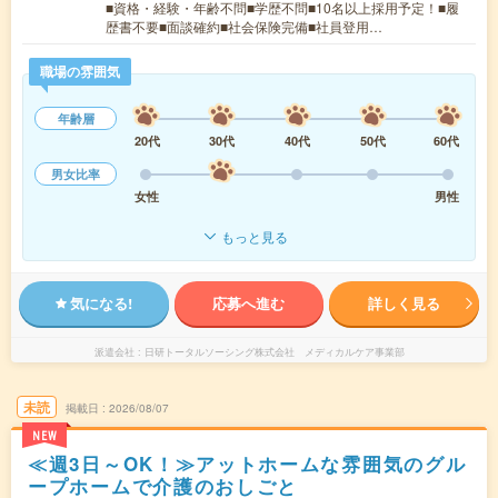
■資格・経験・年齢不問■学歴不問■10名以上採用予定！■履
歴書不要■面談確約■社会保険完備■社員登用…
職場の雰囲気
年齢層
20代
30代
40代
50代
60代
男女比率
女性
男性
もっと見る
気になる!
応募へ進む
詳しく見る
派遣会社
日研トータルソーシング株式会社 メディカルケア事業部
未読
掲載日
2026/08/07
NEW
≪週3日～OK！≫アットホームな雰囲気のグル
ープホームで介護のおしごと