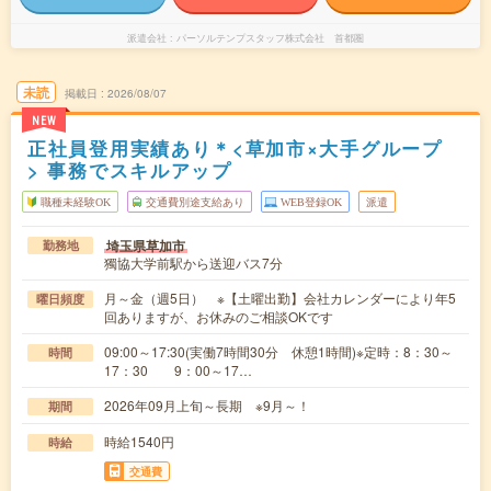
派遣会社
パーソルテンプスタッフ株式会社 首都圏
未読
掲載日
2026/08/07
NEW
正社員登用実績あり＊<草加市×大手グループ
> 事務でスキルアップ
職種未経験OK
交通費別途支給あり
WEB登録OK
派遣
埼玉県草加市
勤務地
獨協大学前駅から送迎バス7分
月～金（週5日） ※【土曜出勤】会社カレンダーにより年5
曜日頻度
回ありますが、お休みのご相談OKです
09:00～17:30(実働7時間30分 休憩1時間)※定時：8：30～
時間
17：30 9：00～17…
2026年09月上旬～長期 ※9月～！
期間
時給1540円
時給
交通費