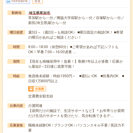
WEB登録OK
派遣
埼玉県草加市
勤務地
草加駅から---分／獨協大学前駅から---分／谷塚駅から---分／
新田(埼玉県)駅から---分
週3日～（週2日～も相談OK） ■曜日固定の相談OK！ ■希望
曜日頻度
の曜日があればご相談ください！
9:00～18:00（休憩60分）■ご希望があれば下記シフトも
時間
OK！早番 7:00～16:00遅番 …
【現在も積極採用中！急募！】勤務1年以上が多数！応募か
期間
ら最短2～3日後に就業可能！
無資格未経験：時給1350円～ ■週払いOK ■扶養内OK ■
時給
日収1万800円以上
交通費
交通費全額支給
介護関連
仕事内容
【昼間だけの施設で、生活サポートなど】＊お年寄りが昼間
だけ生活のサポートを受けたり、気分転換できるデ…
職種未経験OK / ブランクOK / パソコンスキル不要 / 英語力不
応募資格
要