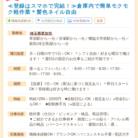
≪登録はスマホで完結！≫倉庫内で簡単モクモ
ク軽作業＊髪色ネイル自由
職種未経験OK
土日祝日が休み
WEB登録OK
派遣
埼玉県草加市
勤務地
草加駅から---分／谷塚駅から---分／獨協大学前駅から---分／
新田(埼玉県)駅から---分
月～日曜の中で1日～OK！ ＊シフト自由！好きな曜日で働け
曜日頻度
ます！ ＊週5日の固定のお仕事もご紹介可能です！
選べるシフトいろいろ！ ・8:00～17:00・8:30～17:30・
時間
9:00～17:00・9:00…
【急募】1日～OK（業法に基づく規定あり）＊即日スタート
期間
OK！登録後は好きな時に働けます！
時給1290～2200円 ■全額日払いOK（規定あり）※現金払い
時給
もOK！ ■初勤務手当（※規定による）
軽作業（仕分け・ピッキング・検品、商品管理）
仕事内容
▼ご紹介できるお仕事例▼・雑貨にシール貼り・アパレル商
品の検品（バーコードスキャン）・書類の封入・通…
職種未経験OK / ブランクOK / パソコンスキル不要 / 英語力不
応募資格