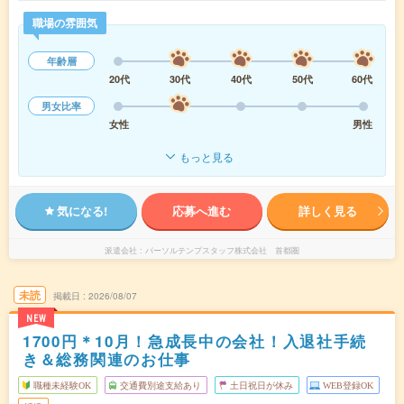
職場の雰囲気
年齢層
20代
30代
40代
50代
60代
男女比率
女性
男性
もっと見る
気になる!
応募へ進む
詳しく見る
派遣会社
パーソルテンプスタッフ株式会社 首都圏
未読
掲載日
2026/08/07
NEW
1700円＊10月！急成長中の会社！入退社手続
き＆総務関連のお仕事
職種未経験OK
交通費別途支給あり
土日祝日が休み
WEB登録OK