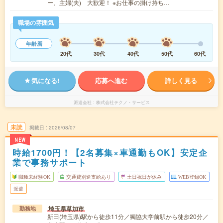
ー、主婦(夫) 大歓迎！ ※お仕事の掛け持ち…
職場の雰囲気
年齢層
20代
30代
40代
50代
60代
気になる!
応募へ進む
詳しく見る
派遣会社
株式会社テクノ・サービス
未読
掲載日
2026/08/07
NEW
時給1700円！【2名募集×車通勤もOK】安定企
業で事務サポート
職種未経験OK
交通費別途支給あり
土日祝日が休み
WEB登録OK
派遣
埼玉県草加市
勤務地
新田(埼玉県)駅から徒歩11分／獨協大学前駅から徒歩20分／