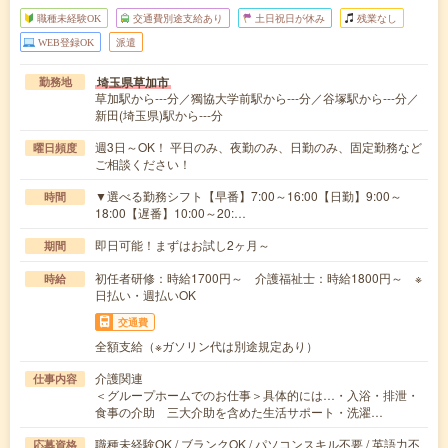
職種未経験OK
交通費別途支給あり
土日祝日が休み
残業なし
WEB登録OK
派遣
埼玉県草加市
勤務地
草加駅から---分／獨協大学前駅から---分／谷塚駅から---分／
新田(埼玉県)駅から---分
週3日～OK！ 平日のみ、夜勤のみ、日勤のみ、固定勤務など
曜日頻度
ご相談ください！
▼選べる勤務シフト【早番】7:00～16:00【日勤】9:00～
時間
18:00【遅番】10:00～20:…
即日可能！まずはお試し2ヶ月～
期間
初任者研修：時給1700円～ 介護福祉士：時給1800円～ ※
時給
日払い・週払いOK
交通費
全額支給（※ガソリン代は別途規定あり）
介護関連
仕事内容
＜グループホームでのお仕事＞具体的には…・入浴・排泄・
食事の介助 三大介助を含めた生活サポート・洗濯…
職種未経験OK / ブランクOK / パソコンスキル不要 / 英語力不
応募資格