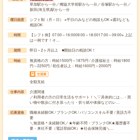
草加駅から---分／獨協大学前駅から---分／谷塚駅から---分／
新田(埼玉県)駅から---分
シフト制（月～日） ※平日のみなどの相談もOK ※週3なども
曜日頻度
相談OK
【シフト例】07:00～16:0009:00～18:0017:00～09:00※ 上記
時間
は一例です！そ…
即日～2ヶ月以上 ■開始日の相談OK！
期間
無資格の方：時給1500円～1875円 / 介護福祉士：時給1800
時給
円～2250円 / 初任者以上：時給1600円～2000円
交通費
全額支給
介護関連
仕事内容
／利用者の方の日常生活をサポート！＼▽具体的には…・買
い物や散歩に付き添ったり・折り紙や体操などのレ…
職種未経験OK / ブランクOK / パソコンスキル不要 / 英語力不
応募資格
要
＼無資格＊未経験OK／★年齢不問・ブランクOK★履歴書不
要・来社不要（電話登録OK）★社会保険完備＼…