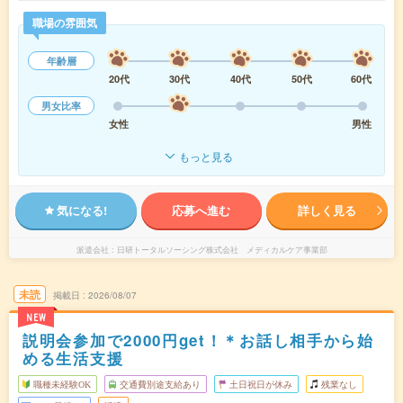
職場の雰囲気
年齢層
20代
30代
40代
50代
60代
男女比率
女性
男性
もっと見る
気になる!
応募へ進む
詳しく見る
派遣会社
日研トータルソーシング株式会社 メディカルケア事業部
未読
掲載日
2026/08/07
NEW
説明会参加で2000円get！＊お話し相手から始
める生活支援
職種未経験OK
交通費別途支給あり
土日祝日が休み
残業なし