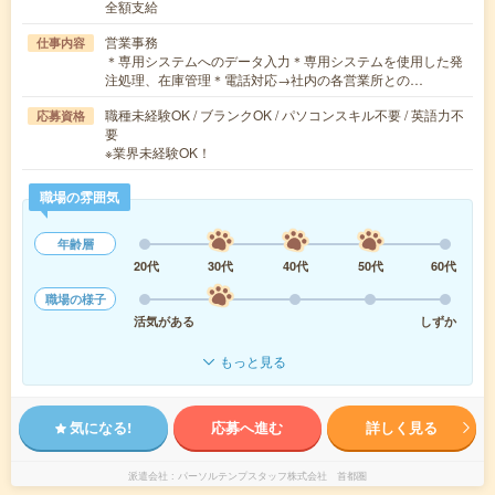
全額支給
営業事務
仕事内容
＊専用システムへのデータ入力＊専用システムを使用した発
注処理、在庫管理＊電話対応→社内の各営業所との…
職種未経験OK / ブランクOK / パソコンスキル不要 / 英語力不
応募資格
要
※業界未経験OK！
職場の雰囲気
年齢層
20代
30代
40代
50代
60代
職場の様子
活気がある
しずか
もっと見る
気になる!
応募へ進む
詳しく見る
派遣会社
パーソルテンプスタッフ株式会社 首都圏