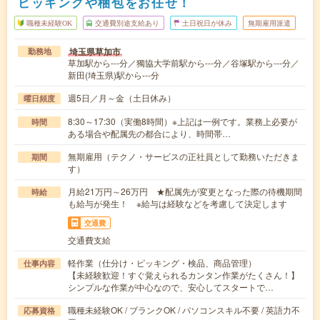
ピッキングや梱包をお任せ！
職種未経験OK
交通費別途支給あり
土日祝日が休み
無期雇用派遣
埼玉県草加市
勤務地
草加駅から---分／獨協大学前駅から---分／谷塚駅から---分／
新田(埼玉県)駅から---分
週5日／月～金（土日休み）
曜日頻度
8:30～17:30（実働8時間）※上記は一例です。業務上必要が
時間
ある場合や配属先の都合により、時間帯…
無期雇用（テクノ・サービスの正社員として勤務いただきま
期間
す）
月給21万円～26万円 ★配属先が変更となった際の待機期間
時給
も給与が発生！ ※給与は経験などを考慮して決定します
交通費
交通費支給
軽作業（仕分け・ピッキング・検品、商品管理）
仕事内容
【未経験歓迎！すぐ覚えられるカンタン作業がたくさん！】
シンプルな作業が中心なので、安心してスタートで…
職種未経験OK / ブランクOK / パソコンスキル不要 / 英語力不
応募資格