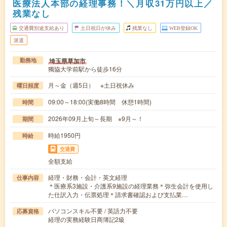
医療法人本部の経理事務！＼月収31万円以上／
残業なし
交通費別途支給あり
土日祝日が休み
残業なし
WEB登録OK
派遣
埼玉県草加市
勤務地
獨協大学前駅から徒歩16分
月～金（週5日） ※土日祝休み
曜日頻度
09:00～18:00(実働8時間 休憩1時間)
時間
2026年09月上旬～長期 ※9月～！
期間
時給1950円
時給
交通費
全額支給
経理・財務・会計・英文経理
仕事内容
＊医療系3施設・介護系9施設の経理業務＊弥生会計を使用し
た仕訳入力・伝票処理＊請求書確認および支払業…
パソコンスキル不要 / 英語力不要
応募資格
経理の実務経験日商簿記2級