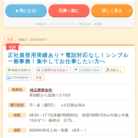
気になる!
応募へ進む
詳しく見る
派遣会社
パーソルテンプスタッフ株式会社 首都圏
未読
掲載日
2026/08/07
NEW
正社員登用実績あり＊電話対応なし！シンプル
一般事務！集中してお仕事したい方へ
職種未経験OK
交通費別途支給あり
土日祝日が休み
残業なし
WEB登録OK
派遣
埼玉県草加市
勤務地
草加駅から送迎バス10分
月～金（週5日） ※土日祝お休み
曜日頻度
08:30～17:15(実働7時間30分 休憩1時間15分)※午前と午後
時間
15分ずつ・昼45分 計75…
2026年09月上旬～長期 ※9月～！
期間