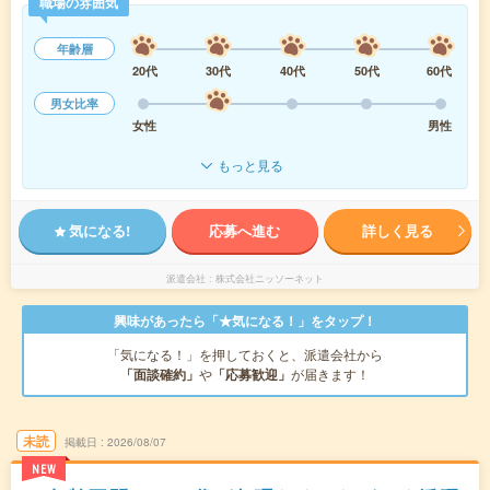
職場の雰囲気
年齢層
20代
30代
40代
50代
60代
男女比率
女性
男性
もっと見る
気になる!
応募へ進む
詳しく見る
派遣会社
株式会社ニッソーネット
興味があったら「★気になる！」をタップ！
「気になる！」を押しておくと、派遣会社から
「面談確約」
や
「応募歓迎」
が届きます！
未読
掲載日
2026/08/07
NEW