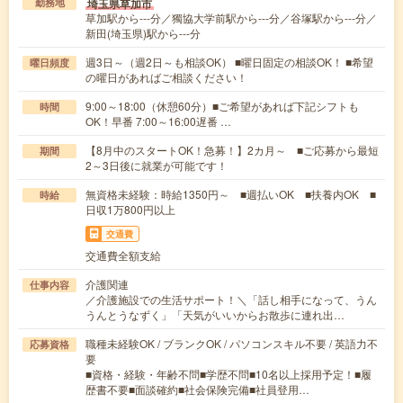
埼玉県草加市
勤務地
草加駅から---分／獨協大学前駅から---分／谷塚駅から---分／
新田(埼玉県)駅から---分
週3日～（週2日～も相談OK） ■曜日固定の相談OK！ ■希望
曜日頻度
の曜日があればご相談ください！
9:00～18:00（休憩60分）■ご希望があれば下記シフトも
時間
OK！早番 7:00～16:00遅番 …
【8月中のスタートOK！急募！】2カ月～ ■ご応募から最短
期間
2～3日後に就業が可能です！
無資格未経験：時給1350円～ ■週払いOK ■扶養内OK ■
時給
日収1万800円以上
交通費
交通費全額支給
介護関連
仕事内容
／介護施設での生活サポート！＼「話し相手になって、うん
うんとうなずく」「天気がいいからお散歩に連れ出…
職種未経験OK / ブランクOK / パソコンスキル不要 / 英語力不
応募資格
要
■資格・経験・年齢不問■学歴不問■10名以上採用予定！■履
歴書不要■面談確約■社会保険完備■社員登用…