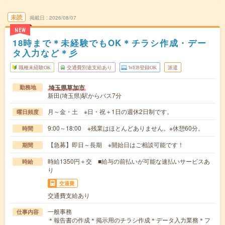
未読
掲載日
2026/08/07
NEW
18時まで＊未経験でもOK＊チラシ作成・デー
タ入力など＊彡
職種未経験OK
交通費別途支給あり
WEB登録OK
派遣
埼玉県草加市
勤務地
新田(埼玉県)駅からバス7分
月～金・土 ※日・祝＋1日の週休2日制です。
曜日頻度
9:00～18:00 ※残業はほとんどありません。※休憩60分。
時間
【急募】即日～長期 ※開始日はご相談可能です！
期間
時給1350円＋交 ■給与の前払いが可能な速払いサービスあ
時給
り
交通費
交通費支給あり
一般事務
仕事内容
＊報告書の作成＊掲示用のチラシ作成＊データ入力業務＊フ