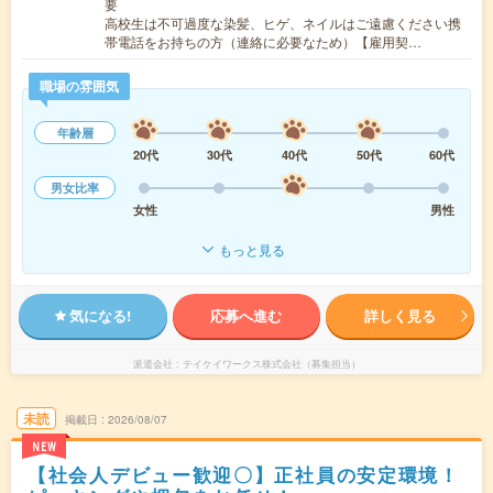
要
高校生は不可過度な染髪、ヒゲ、ネイルはご遠慮ください携
帯電話をお持ちの方（連絡に必要なため）【雇用契…
職場の雰囲気
年齢層
20代
30代
40代
50代
60代
男女比率
女性
男性
もっと見る
気になる!
応募へ進む
詳しく見る
派遣会社
テイケイワークス株式会社（募集担当）
未読
掲載日
2026/08/07
NEW
【社会人デビュー歓迎〇】正社員の安定環境！