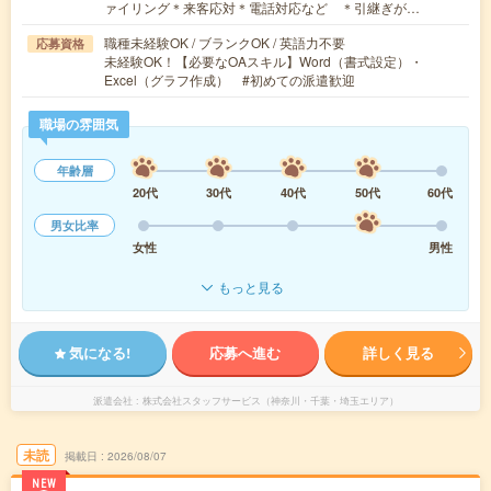
ァイリング＊来客応対＊電話対応など ＊引継ぎが…
職種未経験OK / ブランクOK / 英語力不要
応募資格
未経験OK！【必要なOAスキル】Word（書式設定）・
Excel（グラフ作成） #初めての派遣歓迎
職場の雰囲気
年齢層
20代
30代
40代
50代
60代
男女比率
女性
男性
もっと見る
気になる!
応募へ進む
詳しく見る
派遣会社
株式会社スタッフサービス（神奈川・千葉・埼玉エリア）
未読
掲載日
2026/08/07
NEW