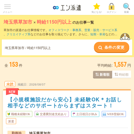
メニュー
気になる!
ログイン
検索
埼玉県草加市
×
時給1150円以上
のお仕事一覧
草加市の派遣のお仕事情報です。
オフィスワーク・事務系
、
営業・販売・サービス系
、
クリエイティブ系
などのお仕事を取り揃えています。さらに、
短期
・
単発
などの期
間や、
職種未経験OK
などのこだわり条件で絞り込んでいただけます。
条件の変更
埼玉県草加市 / 時給1150円以上
153
1,557
全
件
平均時給:
円
時給順
新着順
未読
掲載日
2026/08/07
NEW
【小規模施設だから安心】未経験OK＊お話し
相手などのサポートからまずはスタート！
職種未経験OK
交通費別途支給あり
土日祝日が休み
WEB登録OK
派遣
埼玉県草加市
勤務地