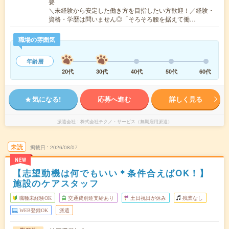
要
＼未経験から安定した働き方を目指したい方歓迎！／経験・
資格・学歴は問いません◎「そろそろ腰を据えて働…
職場の雰囲気
年齢層
20代
30代
40代
50代
60代
気になる!
応募へ進む
詳しく見る
派遣会社
株式会社テクノ・サービス（無期雇用派遣）
未読
掲載日
2026/08/07
NEW
【志望動機は何でもいい＊条件合えばOK！】
施設のケアスタッフ
職種未経験OK
交通費別途支給あり
土日祝日が休み
残業なし
WEB登録OK
派遣