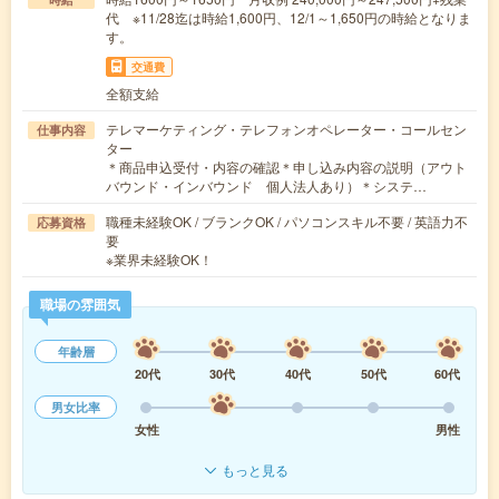
代 ※11/28迄は時給1,600円、12/1～1,650円の時給となりま
す。
交通費
全額支給
テレマーケティング・テレフォンオペレーター・コールセン
仕事内容
ター
＊商品申込受付・内容の確認＊申し込み内容の説明（アウト
バウンド・インバウンド 個人法人あり）＊システ…
職種未経験OK / ブランクOK / パソコンスキル不要 / 英語力不
応募資格
要
※業界未経験OK！
職場の雰囲気
年齢層
20代
30代
40代
50代
60代
男女比率
女性
男性
もっと見る