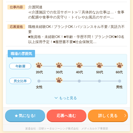
介護関連
仕事内容
≪介護施設での生活サポート≫▽具体的なお仕事は…・食事
の配膳や食事中の見守り・トイレやお風呂のサポー…
職種未経験OK / ブランクOK / パソコンスキル不要 / 英語力不
応募資格
要
■無資格・未経験OK！■年齢・学歴不問！ブランクOK!■10名
以上採用予定！■履歴書不要■社会保険完…
職場の雰囲気
年齢層
20代
30代
40代
50代
60代
男女比率
女性
男性
もっと見る
気になる!
応募へ進む
詳しく見る
派遣会社
日研トータルソーシング株式会社 メディカルケア事業部