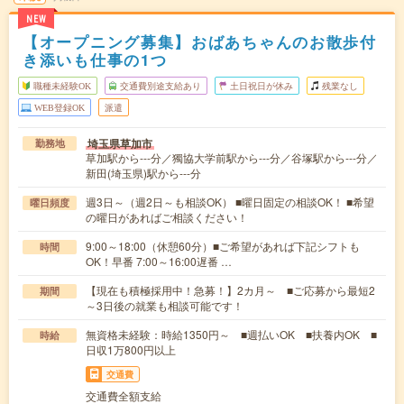
NEW
【オープニング募集】おばあちゃんのお散歩付
き添いも仕事の1つ
職種未経験OK
交通費別途支給あり
土日祝日が休み
残業なし
WEB登録OK
派遣
埼玉県草加市
勤務地
草加駅から---分／獨協大学前駅から---分／谷塚駅から---分／
新田(埼玉県)駅から---分
週3日～（週2日～も相談OK） ■曜日固定の相談OK！ ■希望
曜日頻度
の曜日があればご相談ください！
9:00～18:00（休憩60分）■ご希望があれば下記シフトも
時間
OK！早番 7:00～16:00遅番 …
【現在も積極採用中！急募！】2カ月～ ■ご応募から最短2
期間
～3日後の就業も相談可能です！
無資格未経験：時給1350円～ ■週払いOK ■扶養内OK ■
時給
日収1万800円以上
交通費
交通費全額支給