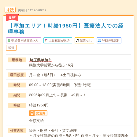
未読
掲載日
2026/08/07
NEW
【草加エリア！時給1950円】医療法人での経
理事務
交通費別途支給あり
土日祝日が休み
残業なし
WEB登録OK
派遣
埼玉県草加市
勤務地
獨協大学前駅から徒歩16分
月～金（週5日） ※土日祝休み
曜日頻度
09:00～18:00(実働8時間 休憩1時間)
時間
2026年09月上旬～長期 ※9月～！
期間
時給1950円
時給
交通費
全額支給
経理・財務・会計・英文経理
仕事内容
＊月次試算表の作成＊B/S・P/L作成＊月次・年次決算業務全