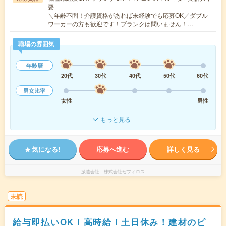
要
＼年齢不問！介護資格があれば未経験でも応募OK／ダブル
ワーカーの方も歓迎です！ブランクは問いません！…
職場の雰囲気
年齢層
20代
30代
40代
50代
60代
男女比率
女性
男性
もっと見る
気になる!
応募へ進む
詳しく見る
派遣会社
株式会社ゼフィロス
未読
給与即払いOK！高時給！土日休み！建材のピ