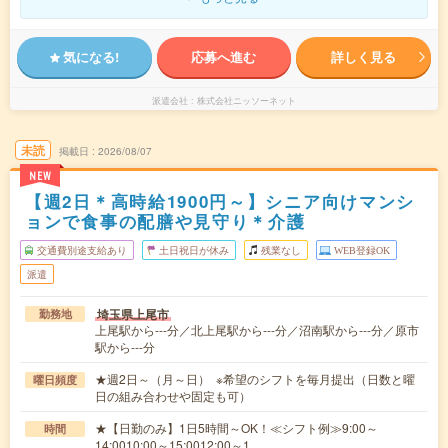
気になる!
応募へ進む
詳しく見る
派遣会社
株式会社ニッソーネット
未読
掲載日
2026/08/07
NEW
【週2日＊高時給1900円～】シニア向けマンシ
ョンで食事の配膳や見守り＊介護
交通費別途支給あり
土日祝日が休み
残業なし
WEB登録OK
派遣
埼玉県上尾市
勤務地
上尾駅から---分／北上尾駅から---分／沼南駅から---分／原市
駅から---分
★週2日～（月～日） ※希望のシフトを毎月提出（日数と曜
曜日頻度
日の組み合わせや固定も可）
★【日勤のみ】1日5時間～OK！≪シフト例≫9:00～
時間
14:0010:00～15:0012:00～1…