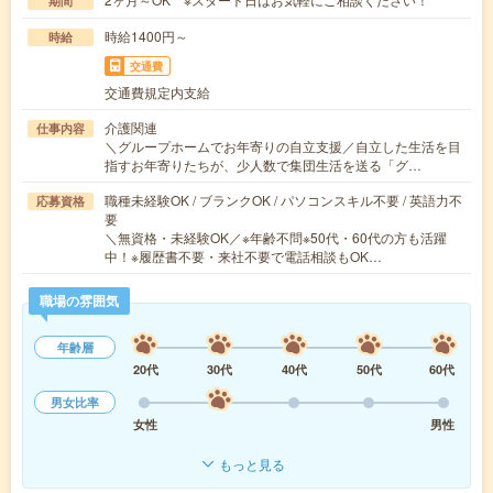
期間
時給1400円～
時給
交通費
交通費規定内支給
介護関連
仕事内容
＼グループホームでお年寄りの自立支援／自立した生活を目
指すお年寄りたちが、少人数で集団生活を送る「グ…
職種未経験OK / ブランクOK / パソコンスキル不要 / 英語力不
応募資格
要
＼無資格・未経験OK／※年齢不問※50代・60代の方も活躍
中！※履歴書不要・来社不要で電話相談もOK…
職場の雰囲気
年齢層
20代
30代
40代
50代
60代
男女比率
女性
男性
もっと見る