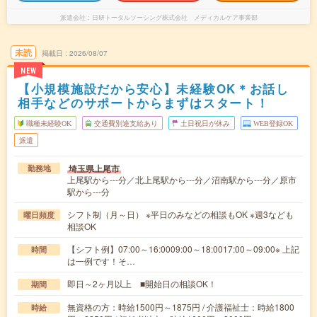
派遣会社
日研トータルソーシング株式会社 メディカルケア事業部
未読
掲載日
2026/08/07
NEW
【小規模施設だから安心】未経験OK＊お話し
相手などのサポートからまずはスタート！
職種未経験OK
交通費別途支給あり
土日祝日が休み
WEB登録OK
派遣
埼玉県上尾市
勤務地
上尾駅から---分／北上尾駅から---分／沼南駅から---分／原市
駅から---分
シフト制（月～日） ※平日のみなどの相談もOK ※週3なども
曜日頻度
相談OK
【シフト例】07:00～16:0009:00～18:0017:00～09:00※ 上記
時間
は一例です！そ…
即日～2ヶ月以上 ■開始日の相談OK！
期間
無資格の方：時給1500円～1875円 / 介護福祉士：時給1800
時給