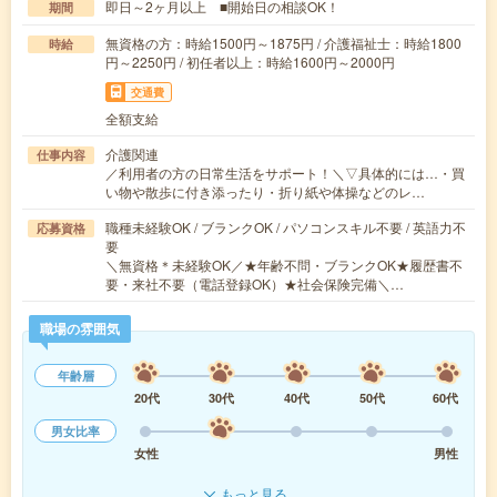
即日～2ヶ月以上 ■開始日の相談OK！
期間
無資格の方：時給1500円～1875円 / 介護福祉士：時給1800
時給
円～2250円 / 初任者以上：時給1600円～2000円
交通費
全額支給
介護関連
仕事内容
／利用者の方の日常生活をサポート！＼▽具体的には…・買
い物や散歩に付き添ったり・折り紙や体操などのレ…
職種未経験OK / ブランクOK / パソコンスキル不要 / 英語力不
応募資格
要
＼無資格＊未経験OK／★年齢不問・ブランクOK★履歴書不
要・来社不要（電話登録OK）★社会保険完備＼…
職場の雰囲気
年齢層
20代
30代
40代
50代
60代
男女比率
女性
男性
もっと見る