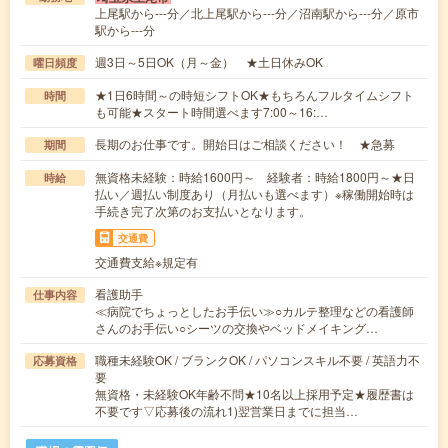
上尾駅から---分／北上尾駅から---分／沼南駅から---分／原市
駅から---分
週3日～5日OK（月～金） ★土日休みOK
曜日頻度
★1日6時間～の時短シフトOK★もちろんフルタイムシフト
時間
も可能★スタート時間選べます7:00～16:…
長期のお仕事です。開始日はご相談ください！ ★急募
期間
無資格未経験：時給1600円～ 経験者：時給1800円～★日
時給
払い／週払い制度あり（月払いも選べます）※稼働開始時は
手続き完了次第のお支払いとなります。
交通費
交通費支給※規定有
看護助手
仕事内容
≪病院でちょっとしたお手伝い≫○カルテ整理などの看護師
さんのお手伝い○シーツの交換やベッドメイキング…
職種未経験OK / ブランクOK / パソコンスキル不要 / 英語力不
応募資格
要
無資格・未経験OK年齢不問★10名以上採用予定★履歴書は
不要です▽応募後の流れ1)翌営業日までに担当…