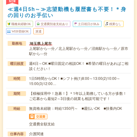
NEW
≪週4日5h～≫志望動機も履歴書も不要！＊身
の回りのお手伝い
職種未経験OK
交通費別途支給あり
土日祝日が休み
残業なし
WEB登録OK
派遣
埼玉県上尾市
勤務地
上尾駅から---分／北上尾駅から---分／沼南駅から---分／原市
駅から---分
週4日～OK ■曜日固定の相談OK！ ■希望の曜日があればご相
曜日頻度
談ください！
1日5時間からOK！■シフト例(1)8:00～13:00(2)10:00～
時間
15:00(3)12:00…
【積極採用中！急募！】＊1年以上勤務している方が多数！
期間
ご応募から最短2～3日後の就業も相談可能です！
無資格未経験：時給1350円～ ■週払いOK ■扶養内OK
時給
交通費
交通費全額支給
介護関連
仕事内容