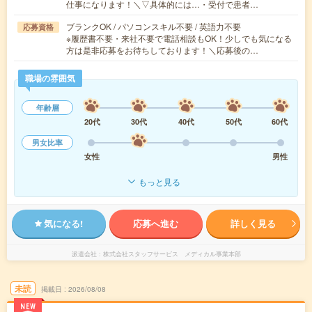
仕事になります！＼▽具体的には…・受付で患者…
ブランクOK / パソコンスキル不要 / 英語力不要
応募資格
※履歴書不要・来社不要で電話相談もOK！少しでも気になる
方は是非応募をお待ちしております！＼応募後の…
職場の雰囲気
年齢層
20代
30代
40代
50代
60代
男女比率
女性
男性
もっと見る
気になる!
応募へ進む
詳しく見る
派遣会社
株式会社スタッフサービス メディカル事業本部
未読
掲載日
2026/08/08
NEW