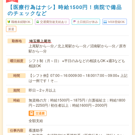
【医療行為はナシ】時給1500円！病院で備品
のチェックなど
職種未経験OK
交通費別途支給あり
土日祝日が休み
WEB登録OK
派遣
埼玉県上尾市
勤務地
上尾駅から---分／北上尾駅から---分／沼南駅から---分／原市
駅から---分
シフト制（月～日） ※平日のみなどの相談もOK ※週3なども
曜日頻度
相談OK
【シフト例】07:00～16:0009:00～18:0017:00～09:00※ 上記
時間
は一例です！そ…
即日～2ヶ月以上
期間
無資格の方：時給1500円～1875円 / 介護福祉士：時給1800
時給
円～2250円 / 初任者以上：時給1600円～2000円
交通費
全額支給
看護助手
仕事内容