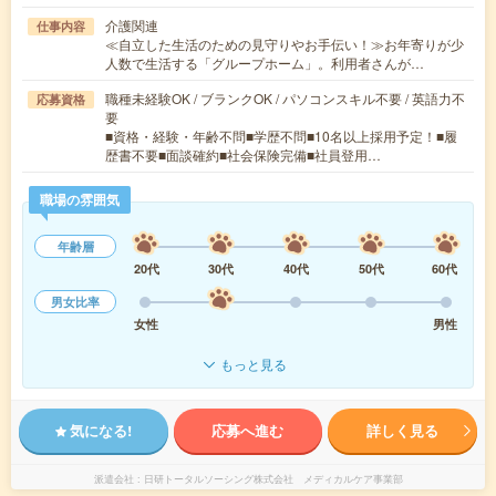
介護関連
仕事内容
≪自立した生活のための見守りやお手伝い！≫お年寄りが少
人数で生活する「グループホーム」。利用者さんが…
職種未経験OK / ブランクOK / パソコンスキル不要 / 英語力不
応募資格
要
■資格・経験・年齢不問■学歴不問■10名以上採用予定！■履
歴書不要■面談確約■社会保険完備■社員登用…
職場の雰囲気
年齢層
20代
30代
40代
50代
60代
男女比率
女性
男性
もっと見る
気になる!
応募へ進む
詳しく見る
派遣会社
日研トータルソーシング株式会社 メディカルケア事業部