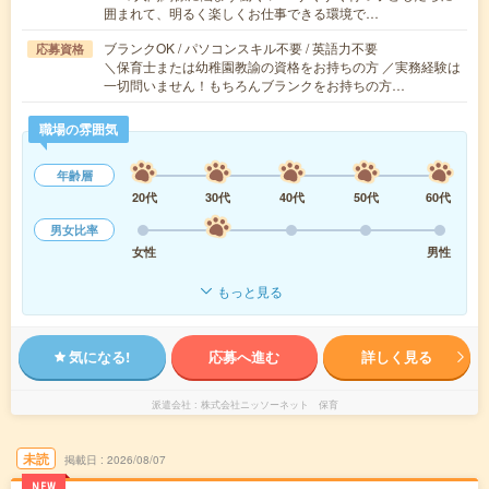
囲まれて、明るく楽しくお仕事できる環境で…
ブランクOK / パソコンスキル不要 / 英語力不要
応募資格
＼保育士または幼稚園教諭の資格をお持ちの方 ／実務経験は
一切問いません！もちろんブランクをお持ちの方…
職場の雰囲気
年齢層
20代
30代
40代
50代
60代
男女比率
女性
男性
もっと見る
気になる!
応募へ進む
詳しく見る
派遣会社
株式会社ニッソーネット 保育
未読
掲載日
2026/08/07
NEW