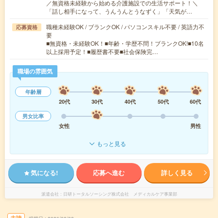
／無資格未経験から始める介護施設での生活サポート！＼
「話し相手になって、うんうんとうなずく」「天気が…
職種未経験OK / ブランクOK / パソコンスキル不要 / 英語力不
応募資格
要
■無資格・未経験OK！■年齢・学歴不問！ブランクOK!■10名
以上採用予定！■履歴書不要■社会保険完…
職場の雰囲気
年齢層
20代
30代
40代
50代
60代
男女比率
女性
男性
もっと見る
気になる!
応募へ進む
詳しく見る
派遣会社
日研トータルソーシング株式会社 メディカルケア事業部