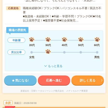
「話し相手になって、うんうんとうなずく」「天気が…
職種未経験OK / ブランクOK / パソコンスキル不要 / 英語力不
応募資格
要
■無資格・未経験OK！■年齢・学歴不問！ブランクOK!■10名
以上採用予定！■履歴書不要■社会保険完…
職場の雰囲気
年齢層
20代
30代
40代
50代
60代
男女比率
女性
男性
もっと見る
気になる!
応募へ進む
詳しく見る
派遣会社
日研トータルソーシング株式会社 メディカルケア事業部
未読
掲載日
2026/08/08