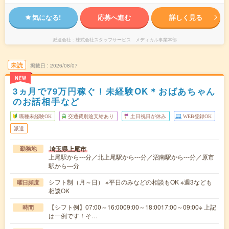
気になる!
応募へ進む
詳しく見る
派遣会社
株式会社スタッフサービス メディカル事業本部
未読
掲載日
2026/08/07
NEW
3ヵ月で79万円稼ぐ！未経験OK＊おばあちゃん
のお話相手など
職種未経験OK
交通費別途支給あり
土日祝日が休み
WEB登録OK
派遣
埼玉県上尾市
勤務地
上尾駅から---分／北上尾駅から---分／沼南駅から---分／原市
駅から---分
シフト制（月～日） ※平日のみなどの相談もOK ※週3なども
曜日頻度
相談OK
【シフト例】07:00～16:0009:00～18:0017:00～09:00※ 上記
時間
は一例です！そ…