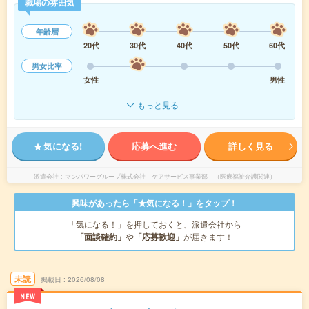
職場の雰囲気
年齢層
20代
30代
40代
50代
60代
男女比率
女性
男性
もっと見る
気になる!
応募へ進む
詳しく見る
派遣会社
マンパワーグループ株式会社 ケアサービス事業部 （医療福祉介護関連）
興味があったら「★気になる！」をタップ！
「気になる！」を押しておくと、派遣会社から
「面談確約」
や
「応募歓迎」
が届きます！
未読
掲載日
2026/08/08
NEW