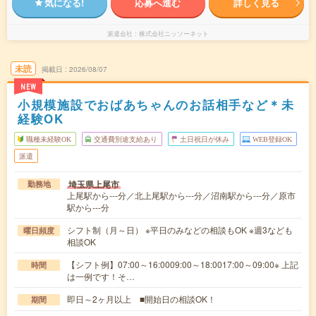
気になる!
応募へ進む
詳しく見る
派遣会社
株式会社ニッソーネット
未読
掲載日
2026/08/07
NEW
小規模施設でおばあちゃんのお話相手など＊未
経験OK
職種未経験OK
交通費別途支給あり
土日祝日が休み
WEB登録OK
派遣
埼玉県上尾市
勤務地
上尾駅から---分／北上尾駅から---分／沼南駅から---分／原市
駅から---分
シフト制（月～日） ※平日のみなどの相談もOK ※週3なども
曜日頻度
相談OK
【シフト例】07:00～16:0009:00～18:0017:00～09:00※ 上記
時間
は一例です！そ…
即日～2ヶ月以上 ■開始日の相談OK！
期間