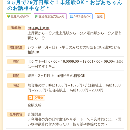
3ヵ月で79万円稼ぐ！未経験OK＊おばあちゃん
のお話相手など＊
職種未経験OK
交通費別途支給あり
WEB登録OK
派遣
埼玉県上尾市
勤務地
上尾駅から---分／北上尾駅から---分／沼南駅から---分／原市
駅から---分
シフト制（月～日） ※平日のみなどの相談もOK ※週3なども
曜日頻度
相談OK
【シフト例】07:00～16:0009:00～18:0017:00～09:00※ 上記
時間
は一例です！そ…
即日～2ヶ月以上 ■開始日の相談OK！
期間
無資格の方：時給1500円～1875円 / 介護福祉士：時給1800
時給
円～2250円 / 初任者以上：時給1600円～2000円
交通費
全額支給
介護関連
仕事内容
／利用者の方の日常生活をサポート！＼▽具体的には…・買
い物や散歩に付き添ったり・折り紙や体操などのレ…