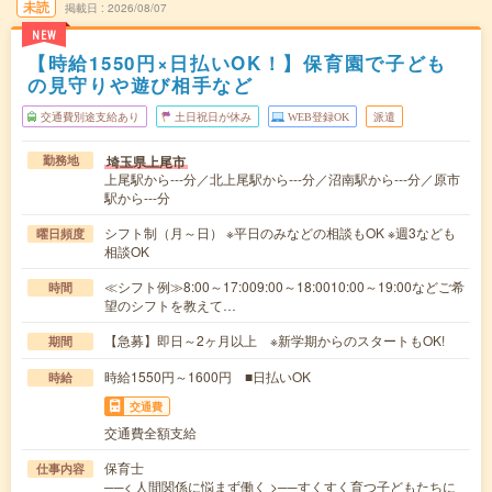
未読
掲載日
2026/08/07
NEW
【時給1550円×日払いOK！】保育園で子ども
の見守りや遊び相手など
交通費別途支給あり
土日祝日が休み
WEB登録OK
派遣
埼玉県上尾市
勤務地
上尾駅から---分／北上尾駅から---分／沼南駅から---分／原市
駅から---分
シフト制（月～日） ※平日のみなどの相談もOK ※週3なども
曜日頻度
相談OK
≪シフト例≫8:00～17:009:00～18:0010:00～19:00などご希
時間
望のシフトを教えて…
【急募】即日～2ヶ月以上 ※新学期からのスタートもOK!
期間
時給1550円～1600円 ■日払いOK
時給
交通費
交通費全額支給
保育士
仕事内容
──< 人間関係に悩まず働く >──すくすく育つ子どもたちに