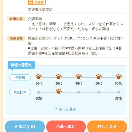
交通費
交通費全額支給
介護関連
仕事内容
「え？意外に簡単！」と思うくらい、スグできる仕事からス
タート！経験がなくて不安だった方も、皆さん問題…
職種未経験OK / ブランクOK / パソコンスキル不要 / 英語力不
応募資格
要
■資格・経験・年齢不問■学歴不問■10名以上採用予定！■履
歴書不要■社会保険完備■社員登用あり（紹介…
職場の雰囲気
年齢層
20代
30代
40代
50代
60代
男女比率
女性
男性
もっと見る
気になる!
応募へ進む
詳しく見る