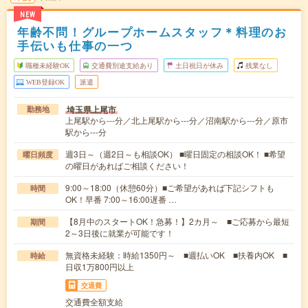
NEW
年齢不問！グループホームスタッフ＊料理のお
手伝いも仕事の一つ
職種未経験OK
交通費別途支給あり
土日祝日が休み
残業なし
WEB登録OK
派遣
埼玉県上尾市
勤務地
上尾駅から---分／北上尾駅から---分／沼南駅から---分／原市
駅から---分
週3日～（週2日～も相談OK） ■曜日固定の相談OK！ ■希望
曜日頻度
の曜日があればご相談ください！
9:00～18:00（休憩60分）■ご希望があれば下記シフトも
時間
OK！早番 7:00～16:00遅番 …
【8月中のスタートOK！急募！】2カ月～ ■ご応募から最短
期間
2～3日後に就業が可能です！
無資格未経験：時給1350円～ ■週払いOK ■扶養内OK ■
時給
日収1万800円以上
交通費
交通費全額支給