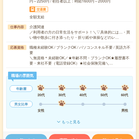
円～2250円 / 初任者以上：時給1600円～2000円
交通費
全額支給
介護関連
仕事内容
／利用者の方の日常生活をサポート！＼▽具体的には…・買
い物や散歩に付き添ったり・折り紙や体操などのレ…
職種未経験OK / ブランクOK / パソコンスキル不要 / 英語力不
応募資格
要
＼無資格＊未経験OK／★年齢不問・ブランクOK★履歴書不
要・来社不要（電話登録OK）★社会保険完備＼…
職場の雰囲気
年齢層
20代
30代
40代
50代
60代
男女比率
女性
男性
もっと見る