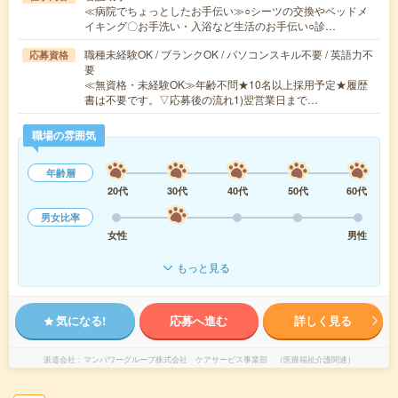
≪病院でちょっとしたお手伝い≫○シーツの交換やベッドメ
イキング〇お手洗い・入浴など生活のお手伝い○診…
職種未経験OK / ブランクOK / パソコンスキル不要 / 英語力不
応募資格
要
≪無資格・未経験OK≫年齢不問★10名以上採用予定★履歴
書は不要です。▽応募後の流れ1)翌営業日まで…
職場の雰囲気
年齢層
20代
30代
40代
50代
60代
男女比率
女性
男性
もっと見る
気になる!
応募へ進む
詳しく見る
派遣会社
マンパワーグループ株式会社 ケアサービス事業部 （医療福祉介護関連）