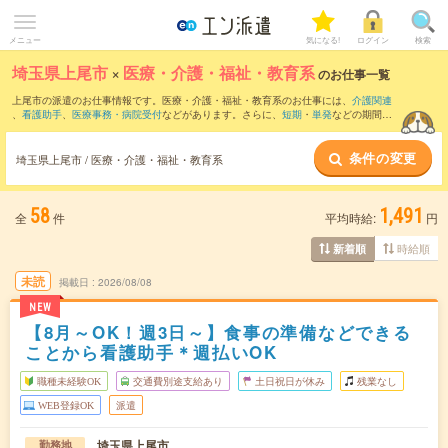
メニュー
気になる!
ログイン
検索
埼玉県上尾市
×
医療・介護・福祉・教育系
のお仕事一覧
上尾市の派遣のお仕事情報です。医療・介護・福祉・教育系のお仕事には、
介護関連
、
看護助手
、
医療事務・病院受付
などがあります。さらに、
短期
・
単発
などの期間
や、
職種未経験OK
などのこだわり条件で絞り込んでいただけます。
条件の変更
埼玉県上尾市 / 医療・介護・福祉・教育系
58
1,491
全
件
平均時給:
円
時給順
新着順
未読
掲載日
2026/08/08
NEW
【8月～OK！週3日～】食事の準備などできる
ことから看護助手＊週払いOK
職種未経験OK
交通費別途支給あり
土日祝日が休み
残業なし
WEB登録OK
派遣
埼玉県上尾市
勤務地