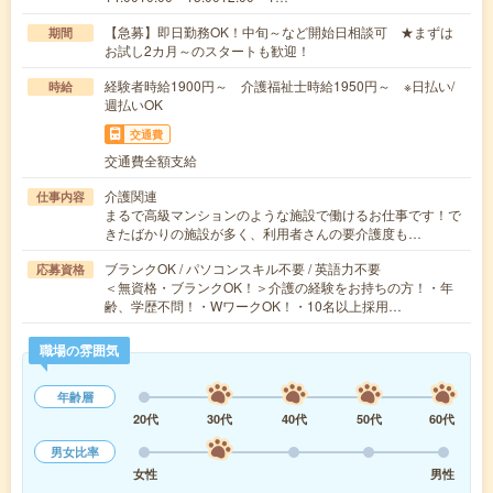
【急募】即日勤務OK！中旬～など開始日相談可 ★まずは
期間
お試し2カ月～のスタートも歓迎！
経験者時給1900円～ 介護福祉士時給1950円～ ※日払い/
時給
週払いOK
交通費
交通費全額支給
介護関連
仕事内容
まるで高級マンションのような施設で働けるお仕事です！で
きたばかりの施設が多く、利用者さんの要介護度も…
ブランクOK / パソコンスキル不要 / 英語力不要
応募資格
＜無資格・ブランクOK！＞介護の経験をお持ちの方！・年
齢、学歴不問！・WワークOK！・10名以上採用…
職場の雰囲気
年齢層
20代
30代
40代
50代
60代
男女比率
女性
男性