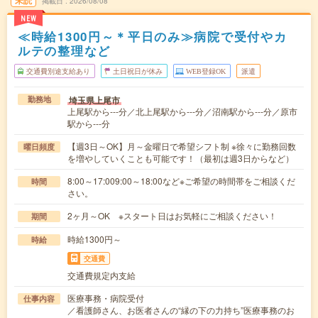
未読
掲載日
2026/08/08
NEW
≪時給1300円～＊平日のみ≫病院で受付やカ
ルテの整理など
交通費別途支給あり
土日祝日が休み
WEB登録OK
派遣
埼玉県上尾市
勤務地
上尾駅から---分／北上尾駅から---分／沼南駅から---分／原市
駅から---分
【週3日～OK】月～金曜日で希望シフト制 ※徐々に勤務回数
曜日頻度
を増やしていくことも可能です！（最初は週3日からなど）
8:00～17:009:00～18:00など※ご希望の時間帯をご相談くだ
時間
さい。
2ヶ月～OK ※スタート日はお気軽にご相談ください！
期間
時給1300円～
時給
交通費
交通費規定内支給
医療事務・病院受付
仕事内容
／看護師さん、お医者さんの“縁の下の力持ち”医療事務のお