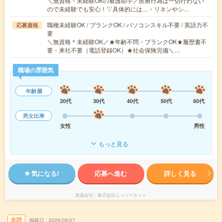
＼無資格・未経験OKの看護助手／医療行為は一切行わない
ので未経験でも安心！▽具体的には…・リネンやシ…
職種未経験OK / ブランクOK / パソコンスキル不要 / 英語力不
応募資格
要
＼無資格＊未経験OK／★年齢不問・ブランクOK★履歴書不
要・来社不要（電話登録OK）★社会保険完備＼…
職場の雰囲気
年齢層
20代
30代
40代
50代
60代
男女比率
女性
男性
もっと見る
気になる!
応募へ進む
詳しく見る
派遣会社
株式会社ニッソーネット
未読
掲載日
2026/08/07