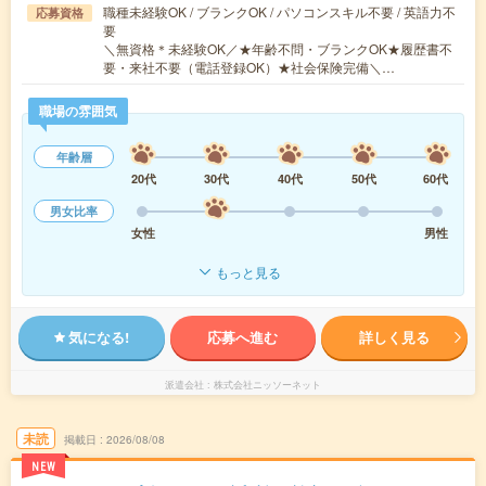
職種未経験OK / ブランクOK / パソコンスキル不要 / 英語力不
応募資格
要
＼無資格＊未経験OK／★年齢不問・ブランクOK★履歴書不
要・来社不要（電話登録OK）★社会保険完備＼…
職場の雰囲気
年齢層
20代
30代
40代
50代
60代
男女比率
女性
男性
もっと見る
気になる!
応募へ進む
詳しく見る
派遣会社
株式会社ニッソーネット
未読
掲載日
2026/08/08
NEW