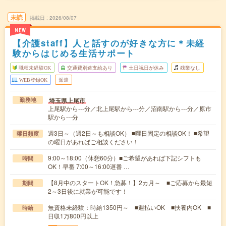
未読
掲載日
2026/08/07
NEW
【介護staff】人と話すのが好きな方に＊未経
験からはじめる生活サポート
職種未経験OK
交通費別途支給あり
土日祝日が休み
残業なし
WEB登録OK
派遣
埼玉県上尾市
勤務地
上尾駅から---分／北上尾駅から---分／沼南駅から---分／原市
駅から---分
週3日～（週2日～も相談OK） ■曜日固定の相談OK！ ■希望
曜日頻度
の曜日があればご相談ください！
9:00～18:00（休憩60分）■ご希望があれば下記シフトも
時間
OK！早番 7:00～16:00遅番 …
【8月中のスタートOK！急募！】2カ月～ ■ご応募から最短
期間
2～3日後に就業が可能です！
無資格未経験：時給1350円～ ■週払いOK ■扶養内OK ■
時給
日収1万800円以上