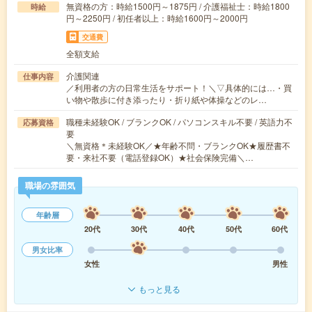
無資格の方：時給1500円～1875円 / 介護福祉士：時給1800
時給
円～2250円 / 初任者以上：時給1600円～2000円
交通費
全額支給
介護関連
仕事内容
／利用者の方の日常生活をサポート！＼▽具体的には…・買
い物や散歩に付き添ったり・折り紙や体操などのレ…
職種未経験OK / ブランクOK / パソコンスキル不要 / 英語力不
応募資格
要
＼無資格＊未経験OK／★年齢不問・ブランクOK★履歴書不
要・来社不要（電話登録OK）★社会保険完備＼…
職場の雰囲気
年齢層
20代
30代
40代
50代
60代
男女比率
女性
男性
もっと見る