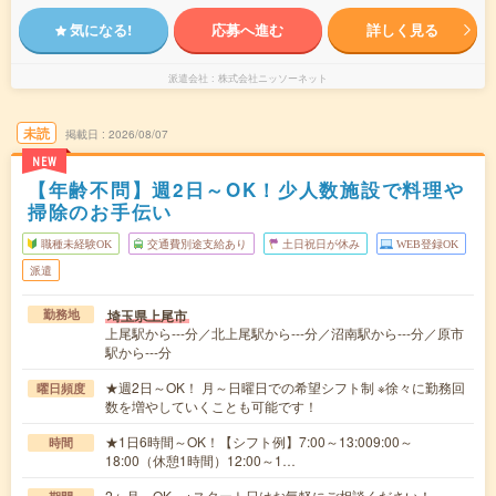
気になる!
応募へ進む
詳しく見る
派遣会社
株式会社ニッソーネット
未読
掲載日
2026/08/07
NEW
【年齢不問】週2日～OK！少人数施設で料理や
掃除のお手伝い
職種未経験OK
交通費別途支給あり
土日祝日が休み
WEB登録OK
派遣
埼玉県上尾市
勤務地
上尾駅から---分／北上尾駅から---分／沼南駅から---分／原市
駅から---分
★週2日～OK！ 月～日曜日での希望シフト制 ※徐々に勤務回
曜日頻度
数を増やしていくことも可能です！
★1日6時間～OK！【シフト例】7:00～13:009:00～
時間
18:00（休憩1時間）12:00～1…
2ヶ月～OK ※スタート日はお気軽にご相談ください！