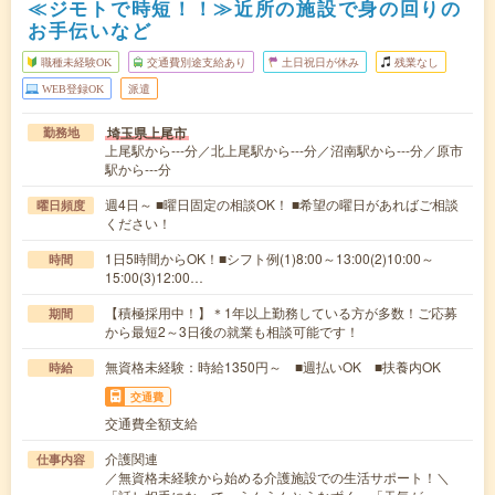
≪ジモトで時短！！≫近所の施設で身の回りの
お手伝いなど
職種未経験OK
交通費別途支給あり
土日祝日が休み
残業なし
WEB登録OK
派遣
埼玉県上尾市
勤務地
上尾駅から---分／北上尾駅から---分／沼南駅から---分／原市
駅から---分
週4日～ ■曜日固定の相談OK！ ■希望の曜日があればご相談
曜日頻度
ください！
1日5時間からOK！■シフト例(1)8:00～13:00(2)10:00～
時間
15:00(3)12:00…
【積極採用中！】＊1年以上勤務している方が多数！ご応募
期間
から最短2～3日後の就業も相談可能です！
無資格未経験：時給1350円～ ■週払いOK ■扶養内OK
時給
交通費
交通費全額支給
介護関連
仕事内容
／無資格未経験から始める介護施設での生活サポート！＼