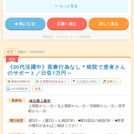
もっと見る
気になる!
応募へ進む
詳しく見る
派遣会社
ケアスタッフィング株式会社
未読
掲載日
2026/08/07
NEW
《50代活躍中》医療行為なし＊病院で患者さん
のサポート／日収1万円～
職種未経験OK
交通費別途支給あり
土日祝日が休み
残業なし
WEB登録OK
派遣
埼玉県上尾市
勤務地
上尾駅から---分／北上尾駅から---分／沼南駅から---分／原市
駅から---分
週3日～（週2日～も相談OK） ■曜日固定の相談OK！ ■希望
曜日頻度
の曜日があればご相談ください！