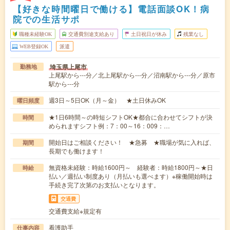
【好きな時間曜日で働ける】電話面談OK！病
院での生活サポ
職種未経験OK
交通費別途支給あり
土日祝日が休み
残業なし
WEB登録OK
派遣
埼玉県上尾市
勤務地
上尾駅から---分／北上尾駅から---分／沼南駅から---分／原市
駅から---分
週3日～5日OK（月～金） ★土日休みOK
曜日頻度
★1日6時間～の時短シフトOK★都合に合わせてシフトが決
時間
められますシフト例：7：00～16：009：…
開始日はご相談ください！ ★急募 ★職場が気に入れば、
期間
長期でも働けます！
無資格未経験：時給1600円～ 経験者：時給1800円～★日
時給
払い／週払い制度あり（月払いも選べます）※稼働開始時は
手続き完了次第のお支払いとなります。
交通費
交通費支給※規定有
看護助手
仕事内容