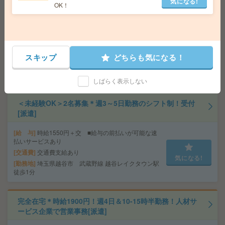
気になる!
【オープニング募集】おばあちゃんのお散歩付き添いも
OK！
仕事の1つ[派遣]
給 与
無資格未経験：時給1350円～ ■週払いOK
■扶養内OK ■日収1万800円以上
交通費
交通費全額支給
スキップ
どちらも気になる！
気になる!
勤務地
【川越市】川越・本川越・新河岸・南古谷・
笠幡など勤務地多数！
しばらく表示しない
＜未経験OK＞2名募集＊週3～5日勤務のシフト制！受付
[派遣]
給 与
時給1550円＋交 ■給与の前払いが可能な速
払いサービスあり
交通費
交通費支給あり
気になる!
勤務地
埼玉県越谷市 武蔵野線 越谷レイクタウン駅
徒歩1分
完全在宅＊時給1900円！週4日＆10-15時半勤務！人材サ
ービス企業で営業事務[派遣]