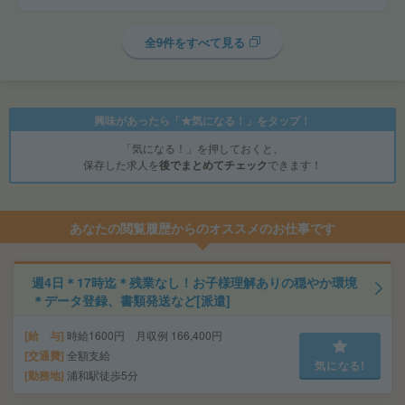
全9件をすべて見る
興味があったら「★気になる！」をタップ！
「気になる！」を押しておくと、
保存した求人を
後でまとめてチェック
できます！
あなたの閲覧履歴からのオススメのお仕事です
週4日＊17時迄＊残業なし！お子様理解ありの穏やか環境
＊データ登録、書類発送など[派遣]
給 与
時給1600円 月収例 166,400円
交通費
全額支給
気になる!
勤務地
浦和駅徒歩5分