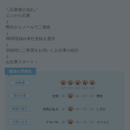
＼応募後の流れ／
エンから応募
↓
弊社からメールでご連絡
↓
WEB登録or来社登録を選択
↓
登録時にご希望をお伺いしお仕事の紹介
↓
お仕事スタート！
職場の雰囲気
年齢層
20代
30代
40代
50代
60代
男女比率
女性
男性
職場の様子
活気がある
しずか
仕事の仕方
テキパキ
コツコツ