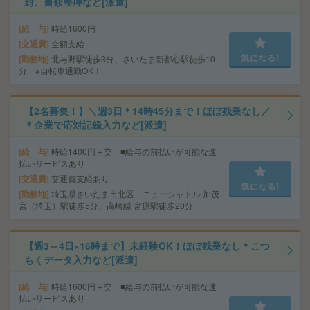
封、書類整理など[派遣]
給 与
時給1600円
交通費
全額支給
気になる!
勤務地
北与野駅徒歩3分、さいたま新都心駅徒歩10
分 ※自転車通勤OK！
【2名募集！】＼週3日＊14時45分まで！ほぼ残業なし／
＊企業で応対記録入力など[派遣]
給 与
時給1400円＋交 ■給与の前払いが可能な速
払いサービスあり
交通費
交通費支給あり
気になる!
勤務地
埼玉県さいたま市北区 ニューシャトル 加茂
宮（埼玉）駅徒歩5分、高崎線 宮原駅徒歩20分
【週3～4日×16時まで】未経験OK！ほぼ残業なし＊こつ
もくデータ入力など[派遣]
給 与
時給1600円＋交 ■給与の前払いが可能な速
払いサービスあり