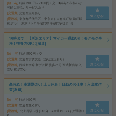
給 与
時給1900円～2100円＋交 ■給与の前払いが
可能な速払いサービスあり
交通費
交通費支給あり
気になる!
勤務地
東京都千代田区 東京メトロ有楽町線 麹町駅
徒歩1分、東京メトロ半蔵門線 半蔵門駅徒歩5分
16時まで！【所沢エリア】マイカー通勤OK！モクモク事
務！扶養内OK〇[派遣]
給 与
時給1500円＋交
交通費
交通費実費支給（当社規定あり）
気になる!
勤務地
西武新宿線 新所沢駅 徒歩25分/西武新宿線 入
曽駅 徒歩25分
高時給！車通勤OK！土日休み！日勤のお仕事！入出庫作
業[派遣]
給 与
時給1400円
交通費
交通費支給有り
気になる!
勤務地
北上尾駅～徒歩13分 ※車通勤・バイク通勤O
K