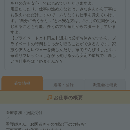
ありの方も安心してはじめていただけますよ。
用語だったり、仕事の進め方などは、みなさんから丁寧に
お教えいただけますので、ムリなくお仕事を覚えていけま
す。“自分に合うかな…”と不安な方は、2ヶ月の短期からは
じめることも可能。多くの方が短期からスタートしていま
すよ。
【プライベートとも両立】週末は必ずお休みですから、プ
ライベートの時間もしっかり取ることができるんです。家
族や友人とレジャーを楽しんだり、家でのんびりしたり…
毎週リフレッシュしながら働ける安心安定の環境で、新し
いお仕事をはじめませんか？
募集情報
選考・登録
派遣会社概要
お仕事の概要
医療事務・病院受付
／
看護師さん、お医者さんの“縁の下の力持ち”
医療事務のお仕事になります！