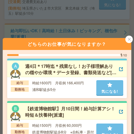
交通費
交通費支給あり
気になる!
勤務地
埼玉県さいたま市大宮区 東北本線 大宮（埼
玉）駅徒歩10分
給与即払いOK！高時給！土日休み！ピッキング、梱包作
業[派遣]
どちらのお仕事が気になりますか？
給 与
時給1300円
交通費
交通費支給有り
1
/10
気になる!
勤務地
上尾駅～車12分 ※車通勤OK
週4日＊17時迄＊残業なし！お子様理解あり
の穏やか環境＊データ登録、書類発送など[派
遣]
16時半まで＊綺麗な病院での受付メインのお仕事＊未経
時給1600円 月収例 166,400円
給与
験OK[派遣]
浦和駅徒歩5分
勤務地
気になる!
給 与
時給1500円～1550円＋交 ■給与の前払いが
可能な速払いサービスあり
交通費
交通費支給あり
【鉄道博物館駅】月10日間！給与計算アシ！
気になる!
時短＆扶養枠[派遣]
勤務地
千葉県千葉市花見川区 中央・総武線各停 幕
張駅徒歩12分、京成千葉線 京成幕張駅徒歩15分
時給1500円 月収例 60,000円
給与
鉄道博物館駅徒歩8分 ※自転車・原付
勤務地