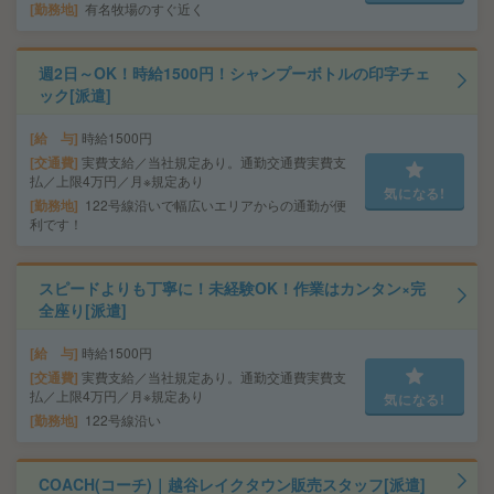
勤務地
有名牧場のすぐ近く
週2日～OK！時給1500円！シャンプーボトルの印字チェ
ック[派遣]
給 与
時給1500円
交通費
実費支給／当社規定あり。通勤交通費実費支
払／上限4万円／月※規定あり
気になる!
勤務地
122号線沿いで幅広いエリアからの通勤が便
利です！
スピードよりも丁寧に！未経験OK！作業はカンタン×完
全座り[派遣]
給 与
時給1500円
交通費
実費支給／当社規定あり。通勤交通費実費支
払／上限4万円／月※規定あり
気になる!
勤務地
122号線沿い
COACH(コーチ)｜越谷レイクタウン販売スタッフ[派遣]