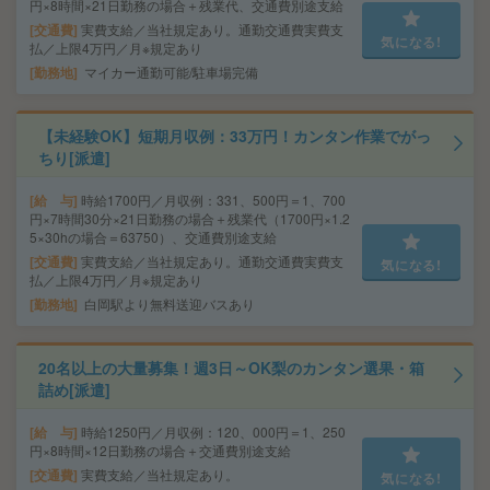
円×8時間×21日勤務の場合＋残業代、交通費別途支給
交通費
実費支給／当社規定あり。通勤交通費実費支
気になる!
払／上限4万円／月※規定あり
勤務地
マイカー通勤可能/駐車場完備
【未経験OK】短期月収例：33万円！カンタン作業でがっ
ちり[派遣]
給 与
時給1700円／月収例：331、500円＝1、700
円×7時間30分×21日勤務の場合＋残業代（1700円×1.2
5×30hの場合＝63750）、交通費別途支給
交通費
実費支給／当社規定あり。通勤交通費実費支
気になる!
払／上限4万円／月※規定あり
勤務地
白岡駅より無料送迎バスあり
20名以上の大量募集！週3日～OK梨のカンタン選果・箱
詰め[派遣]
給 与
時給1250円／月収例：120、000円＝1、250
円×8時間×12日勤務の場合＋交通費別途支給
交通費
実費支給／当社規定あり。
気になる!