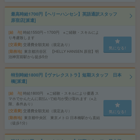
最高時給1700円【ヘリーハンセン】英語通訳スタッフ
原宿店[派遣]
給 与
時給1550円～1700円 ※ご経験・スキルによ
り考慮致します
交通費
交通費全額支給（規定あり）
気になる!
勤務地
東京都渋谷区 【HELLY HANSEN 原宿】明
治神宮前駅から徒歩5分
特別時給1800円【ヴァレクストラ】短期スタッフ 日本
橋[派遣]
給 与
時給1800円 ※ご経験・スキルにより優遇 ス
マホでかんたんに前払いで給与が受け取れます（※上
限、条件あり）
交通費
交通費全額支給（規定あり）
気になる!
勤務地
東京都中央区 東京メトロ 日本橋駅から直結
（徒歩1分）