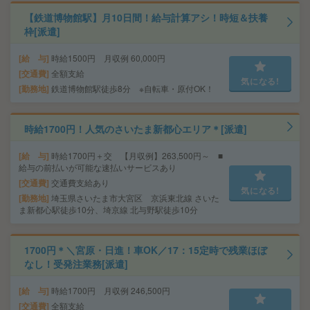
【鉄道博物館駅】月10日間！給与計算アシ！時短＆扶養
枠[派遣]
給 与
時給1500円 月収例 60,000円
交通費
全額支給
気になる!
勤務地
鉄道博物館駅徒歩8分 ※自転車・原付OK！
時給1700円！人気のさいたま新都心エリア＊[派遣]
給 与
時給1700円＋交 【月収例】263,500円～ ■
給与の前払いが可能な速払いサービスあり
交通費
交通費支給あり
気になる!
勤務地
埼玉県さいたま市大宮区 京浜東北線 さいた
ま新都心駅徒歩10分、埼京線 北与野駅徒歩10分
1700円＊＼宮原・日進！車OK／17：15定時で残業ほぼ
なし！受発注業務[派遣]
給 与
時給1700円 月収例 246,500円
交通費
全額支給