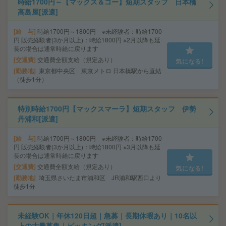
時給1700円～【マックス＆コー】短期スタッフ 日本橋
高島屋[派遣]
給 与
時給1700円～1800円 ※未経験者：時給1700
円 販売経験者(3か月以上)：時給1800円 ※2月以降も延
長の場合は通常時給に戻ります
交通費
交通費全額支給（規定あり）
気になる!
勤務地
東京都中央区 東京メトロ 日本橋駅から直結
（徒歩1分）
特別時給1700円【マックスマーラ】短期スタッフ 伊勢
丹浦和[派遣]
給 与
時給1700円～1800円 ※未経験者：時給1700
円 販売経験者(3か月以上)：時給1800円 ※3月以降も延
長の場合は通常時給に戻ります
交通費
交通費全額支給（規定あり）
気になる!
勤務地
埼玉県さいたま市浦和区 JR浦和駅西口より
徒歩1分
未経験OK｜年休120日超｜急募｜長期休暇あり｜10名以
上の大量募集｜ピッキング[派遣]