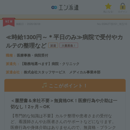
気になる!
ログイン
NEW
掲載日
2026/08/08
No.SSMZT医IS1_埼玉10
≪時給1300円～＊平日のみ≫病院で受付やカ
ルテの整理など
派遣
大量募集！
職種
医療事務・病院受付
派遣先
【勤務地選べます】病院・クリニック
派遣会社
株式会社スタッフサービス メディカル事業本部
ここがポイント！
＜履歴書＆来社不要＞無資格OK！医療行為や介助は一
切なし！2ヶ月～OK
【専門的な知識は不要】カルテ整理や患者さまの受付な
ど、看護師さんやお医者さんのサポートなどになります。
医療行為や身体介助はありませんので、無資格・ブランク