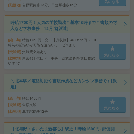
気になる!
勤務地
宮原駅徒歩13分、日進駅徒歩15分
時給1750円！人気の学校勤務＊基本16時まで＊書類の封
入など学校事務！12月迄[派遣]
給 与
時給1750円＋交 【月収例】301,875円～ ■
給与の前払いが可能な速払いサービスあり
交通費
交通費支給あり
気になる!
勤務地
東京都千代田区 中央・総武線各停 飯田橋駅
徒歩7分
＼北本駅／電話対応や書類作成などカンタン事務です[派
遣]
給 与
時給1450円
交通費
全額支給
気になる!
勤務地
北本駅徒歩12分
【北与野・さいたま新都心】駅近！時給1600円×郵便開