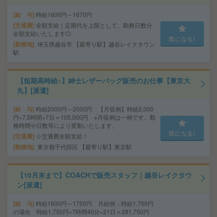
給 与
時給1600円～1670円
交通費
全額支給｜定期代を上限として、勤務日数分
全額支給いたします◎
気になる!
勤務地
埼玉県越谷市 【最寄り駅】越谷レイクタウン
駅
【短期高時給○】紳士レザーバッグ販売のお仕事【東京大
丸】[派遣]
給 与
時給2000円～2000円 【月収例】時給2,000
円×7.5時間×7日＝105,000円 ※月収例は一例です。勤
務時間や日数等により変動いたします。
気になる!
交通費
☆交通費全額支給！
勤務地
東京都千代田区 【最寄り駅】東京駅
【10月末まで】COACHで販売スタッフ｜越谷レイクタウ
ン[派遣]
給 与
時給1600円～1750円 月給例：時給1,750円
の場合 時給1,750円×7時間40分×21日＝281,750円