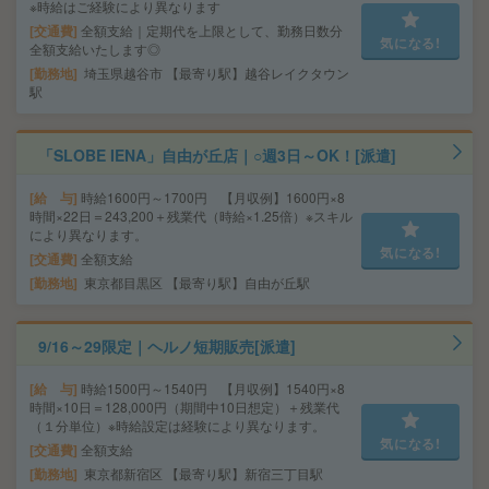
※時給はご経験により異なります
交通費
全額支給｜定期代を上限として、勤務日数分
気になる!
全額支給いたします◎
勤務地
埼玉県越谷市 【最寄り駅】越谷レイクタウン
駅
「SLOBE IENA」自由が丘店｜○週3日～OK！[派遣]
給 与
時給1600円～1700円 【月収例】1600円×8
時間×22日＝243,200＋残業代（時給×1.25倍）※スキル
により異なります。
気になる!
交通費
全額支給
勤務地
東京都目黒区 【最寄り駅】自由が丘駅
9/16～29限定｜ヘルノ短期販売[派遣]
給 与
時給1500円～1540円 【月収例】1540円×8
時間×10日＝128,000円（期間中10日想定）＋残業代
（１分単位）※時給設定は経験により異なります。
気になる!
交通費
全額支給
勤務地
東京都新宿区 【最寄り駅】新宿三丁目駅