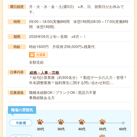
月・火・水・金・土(週5日) ※木、日、祝祭日がお休みで
曜日頻度
す。
09:00～18:00(実働8時間 休憩1時間)08:00～17:00(実働8時
時間
間 休憩1時間)
2026年09月上旬～長期 ※9月～！
期間
時給1600円 月収例 256,000円+残業代
時給
交通費
全額支給
総務・人事・労務
仕事内容
＊給与計算業務（約300名分）＊勤怠データの入力・管理＊
年末調整業務＊福利厚生に関する問い合わせ対応…
職種未経験OK / ブランクOK / 英語力不要
応募資格
事務経験ある方
職場の雰囲気
年齢層
20代
30代
40代
50代
60代