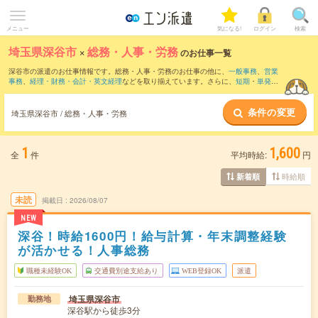
メニュー
気になる!
ログイン
検索
埼玉県深谷市
×
総務・人事・労務
のお仕事一覧
深谷市の派遣のお仕事情報です。総務・人事・労務のお仕事の他に、
一般事務
、
営業
事務
、
経理・財務・会計・英文経理
などを取り揃えています。さらに、
短期
・
単発
な
どの期間や、
職種未経験OK
などのこだわり条件で絞り込んでいただけます。職種辞
典：
人事のお仕事とは？とは？
総務のお仕事とは？とは？
条件の変更
埼玉県深谷市 / 総務・人事・労務
1
1,600
全
件
平均時給:
円
時給順
新着順
未読
掲載日
2026/08/07
NEW
深谷！時給1600円！給与計算・年末調整経験
が活かせる！人事総務
職種未経験OK
交通費別途支給あり
WEB登録OK
派遣
埼玉県深谷市
勤務地
深谷駅から徒歩3分