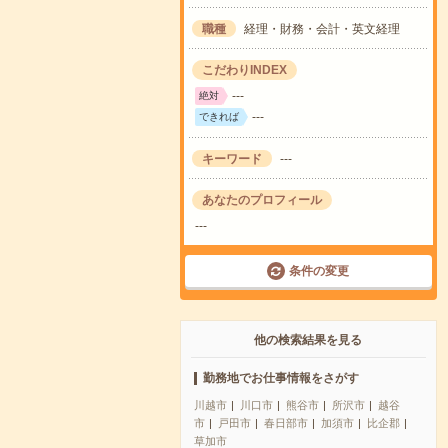
職種
経理・財務・会計・英文経理
こだわりINDEX
---
絶対
---
できれば
キーワード
---
あなたのプロフィール
---
条件の変更
他の検索結果を見る
勤務地でお仕事情報をさがす
川越市
川口市
熊谷市
所沢市
越谷
市
戸田市
春日部市
加須市
比企郡
草加市