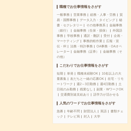
職種でお仕事情報をさがす
一般事務
営業事務
総務・人事・労務
貿
易・国際事務
データ入力・タイピング
秘
書・セクレタリー
その他事務系
金融事務
（銀行）
金融事務（生保・損保）
外国語
事務
学校事務
通訳・翻訳
受付
企画・
マーケティング
事務的軽作業
広報・宣
伝・IR
法務・特許事務
OA事務・OAオペ
レーター
金融事務（証券）
金融事務（そ
の他）
こだわりでお仕事情報をさがす
短期
単発
職種未経験OK
10名以上の大
量募集
友だちと一緒の応募OK
在宅・リモ
ートワーク
週2～3日勤務
週4日勤務
土
日祝のみ勤務
残業なし
副業・WワークOK
交通費別途支給あり
語学力が活かせる
人気のワードでお仕事情報をさがす
急募
年齢不問
財団法人
英語
書類チェ
ック
テレビ局
封入
大学