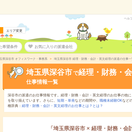
ヘル
エリア変更
た希望条件
お気に入りの派遣会社
玉県深谷市 オフィスワーク・事務系
埼玉県深谷市 経理・財務・会計・英文経理の派遣の仕事一
埼玉県深谷市
経理・財務・会
で
仕事情報一覧
深谷市の派遣のお仕事情報です。経理・財務・会計・英文経理のお仕事の他に
を取り揃えています。さらに、
短期
・
単発
などの期間や、
職種未経験OK
など
種辞典：
経理・財務・会計・英文経理のお仕事とは？とは？
「
埼玉県深谷市
×
経理・財務・会