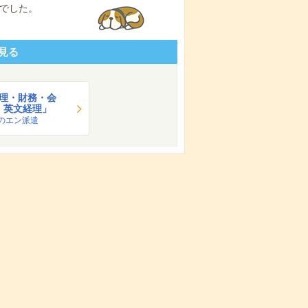
でした。
見る
理・財務・会
・英文経理」
のエン派遣