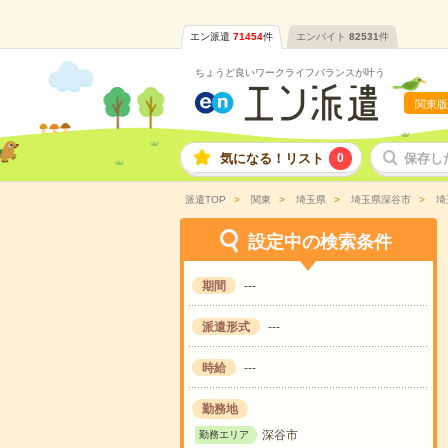
エン派遣
71454
件
エンバイト
82531
件
ちょうど良いワークライフバランスが叶う
関東版
気になる！リスト
0
保存し
派遣TOP
関東
埼玉県
埼玉県深谷市
埼
設定中の検索条件
期間
---
派遣形式
---
時給
---
勤務地
深谷市
勤務エリア