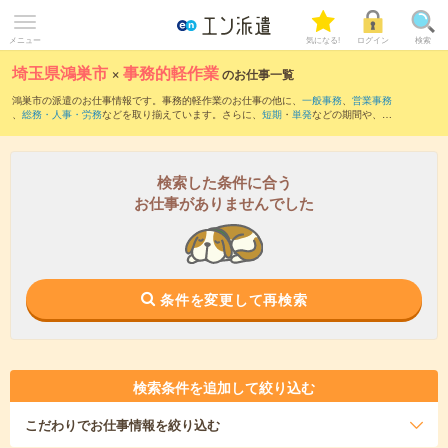
メニュー
気になる!
ログイン
検索
埼玉県鴻巣市
×
事務的軽作業
のお仕事一覧
鴻巣市の派遣のお仕事情報です。事務的軽作業のお仕事の他に、
一般事務
、
営業事務
、
総務・人事・労務
などを取り揃えています。さらに、
短期
・
単発
などの期間や、
職
種未経験OK
などのこだわり条件で絞り込んでいただけます。
検索した条件に合う
お仕事がありませんでした
条件を変更して再検索
検索条件を追加して絞り込む
こだわり
でお仕事情報を絞り込む