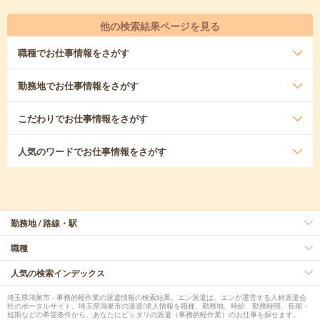
他の検索結果ページを見る
職種
でお仕事情報をさがす
勤務地
でお仕事情報をさがす
こだわり
でお仕事情報をさがす
人気のワード
でお仕事情報をさがす
勤務地 / 路線・駅
職種
人気の検索インデックス
埼玉県鴻巣市 - 事務的軽作業の派遣情報の検索結果。エン派遣は、エンが運営する人材派遣会
社のポータルサイト。埼玉県鴻巣市の派遣/求人情報を職種、勤務地、時給、勤務時間、長期・
短期などの希望条件から、あなたにピッタリの派遣（事務的軽作業）のお仕事を探せます。