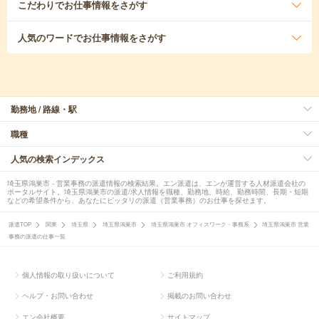
こだわり
でお仕事情報をさがす
人気のワード
でお仕事情報をさがす
勤務地 / 路線・駅
職種
人気の検索インデックス
埼玉県鴻巣市 - 営業事務の派遣情報の検索結果。エン派遣は、エンが運営する人材派遣会社の
ポータルサイト。埼玉県鴻巣市の派遣/求人情報を職種、勤務地、時給、勤務時間、長期・短期
などの希望条件から、あなたにピッタリの派遣（営業事務）のお仕事を探せます。
派遣TOP
関東
埼玉県
埼玉県鴻巣市
埼玉県鴻巣市 オフィスワーク・事務系
埼玉県鴻巣市 営業
事務の派遣の仕事一覧
個人情報の取り扱いについて
ご利用規約
ヘルプ・お問い合わせ
掲載のお問い合わせ
エン会社概要
サイトマップ