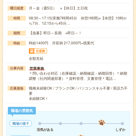
月～金（週5日） ※【休日】土日祝
曜日頻度
08:30～17:15(実働7時間45分 休憩1時間)※【休憩】10時か
時間
ら7分、12:15から45分…
【急募】即日～長期 ※即日～！
期間
時給1400円 月収例 217,000円+残業代
時給
交通費
全額支給
営業事務
仕事内容
＊問い合わせ対応（在庫確認・納期確認・納期回答）＊納期
調整（社内関連部署）＊資料管理、文書管理＊電話…
職種未経験OK / ブランクOK / パソコンスキル不要 / 英語力不
応募資格
要
未経験OK！
職場の雰囲気
職場の様子
活気がある
しずか