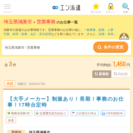
メニュー
気になる!
ログイン
検索
埼玉県鴻巣市
×
営業事務
のお仕事一覧
鴻巣市の派遣のお仕事情報です。営業事務のお仕事の他に、
一般事務
、
総務・人事・
労務
、
経理・財務・会計・英文経理
などを取り揃えています。さらに、
短期
・
単発
な
どの期間や、
職種未経験OK
などのこだわり条件で絞り込んでいただけます。職種辞
典：
営業事務のお仕事とは？とは？
条件の変更
埼玉県鴻巣市 / 営業事務
3
1,450
全
件
平均時給:
円
時給順
新着順
未読
掲載日
2026/07/29
【大手メーカー】制服あり！長期！事務のお仕
事！17時台定時
職種未経験OK
交通費別途支給あり
土日祝日が休み
WEB登録OK
派遣
埼玉県鴻巣市
勤務地