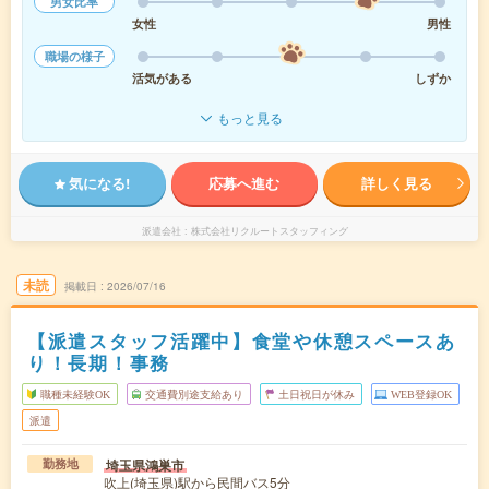
男女比率
女性
男性
職場の様子
活気がある
しずか
もっと見る
気になる!
応募へ進む
詳しく見る
派遣会社
株式会社リクルートスタッフィング
未読
掲載日
2026/07/16
【派遣スタッフ活躍中】食堂や休憩スペースあ
り！長期！事務
職種未経験OK
交通費別途支給あり
土日祝日が休み
WEB登録OK
派遣
埼玉県鴻巣市
勤務地
吹上(埼玉県)駅から民間バス5分