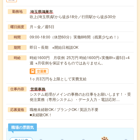
埼玉県鴻巣市
勤務地
吹上(埼玉県)駅から徒歩18分／行田駅から徒歩30分
月～金／週5日
曜日頻度
09:00-18:00（休憩60分）実働8時間（残業少なめ！）
時間
即日～長期 ※開始日相談OK
期間
時給1600円 月収例 25万円 時給1600円×実働8h×週5日×4
時給
週 ※月収例を保証するものではありません。
交通費
1ヶ月3万円を上限として実費支給
営業事務
仕事内容
システム処理がメインの事務のお仕事をお願いします！・受
発注業務（専用システム）・データ入力・電話応対…
職種未経験OK / ブランクOK / 英語力不要
応募資格
■未経験OK！
職場の雰囲気