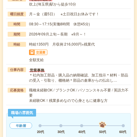
吹上(埼玉県)駅から徒歩10分
月～金（週5日） ※土日祝日お休みです！
曜日頻度
08:30～17:15(実働8時間 休憩45分)
時間
2026年09月上旬～長期 ※9月～！
期間
時給1350円 月収例 216,000円+残業代
時給
交通費
全額支給
営業事務
仕事内容
＊社内加工部品・購入品の納期確認、加工指示＊材料・部品
の受入・引取り、棚格納＊部品の倉庫からの払出し…
職種未経験OK / ブランクOK / パソコンスキル不要 / 英語力不
応募資格
要
未経験OK！残業多めなので心身ともに健康な方
職場の雰囲気
年齢層
20代
30代
40代
50代
60代