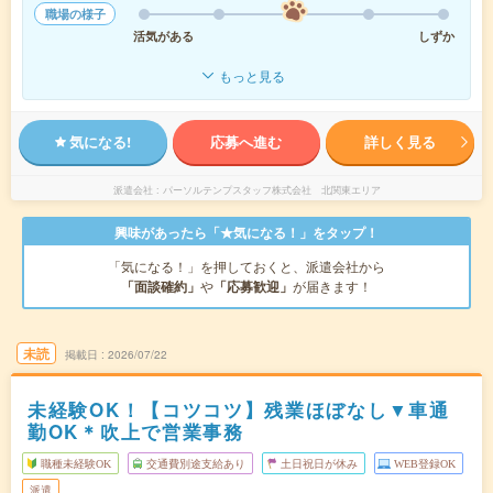
職場の様子
活気がある
しずか
もっと見る
気になる!
応募へ進む
詳しく見る
派遣会社
パーソルテンプスタッフ株式会社 北関東エリア
興味があったら「★気になる！」をタップ！
「気になる！」を押しておくと、派遣会社から
「面談確約」
や
「応募歓迎」
が届きます！
未読
掲載日
2026/07/22
未経験OK！【コツコツ】残業ほぼなし▼車通
勤OK＊吹上で営業事務
職種未経験OK
交通費別途支給あり
土日祝日が休み
WEB登録OK
派遣