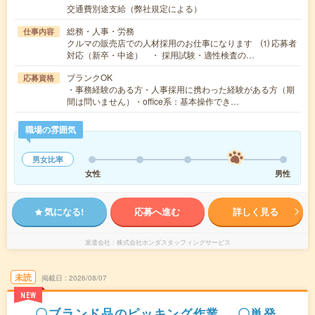
交通費別途支給（弊社規定による）
総務・人事・労務
仕事内容
クルマの販売店での人材採用のお仕事になります ⑴ 応募者
対応（新卒・中途） ・ 採用試験・適性検査の…
ブランクOK
応募資格
・事務経験のある方・人事採用に携わった経験がある方（期
間は問いません）・office系：基本操作でき…
職場の雰囲気
男女比率
女性
男性
気になる!
応募へ進む
詳しく見る
派遣会社
株式会社ホンダスタッフィングサービス
未読
掲載日
2026/08/07
NEW
.。〇ブランド品のピッキング作業.。〇単発