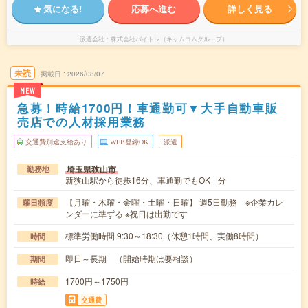
気になる!
応募へ進む
詳しく見る
派遣会社
株式会社バイトレ（キャムコムグループ）
未読
掲載日
2026/08/07
NEW
急募！時給1700円！車通勤可▼大手自動車販
売店での人材採用業務
交通費別途支給あり
WEB登録OK
派遣
埼玉県狭山市
勤務地
新狭山駅から徒歩16分、車通勤でもOK---分
【月曜・木曜・金曜・土曜・日曜】 週5日勤務 ※企業カレ
曜日頻度
ンダーに準ずる ※祝日は出勤です
標準労働時間 9:30～18:30（休憩1時間、実働8時間）
時間
即日～長期 （開始時期は要相談）
期間
1700円～1750円
時給
交通費