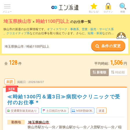
メニュー
気になる!
ログイン
検索
埼玉県狭山市
×
時給1100円以上
のお仕事一覧
狭山市の派遣のお仕事情報です。
オフィスワーク・事務系
、
営業・販売・サービス系
、
クリエイティブ系
などのお仕事を取り揃えています。さらに、
短期
・
単発
などの期
間や、
職種未経験OK
などのこだわり条件で絞り込んでいただけます。
条件の変更
時給
1150円以上
・
1800円以上
の求人はこちら
埼玉県狭山市 / 時給1100円以上
当サイトでは法令を遵守し、最低賃金以上の求人のみを掲載しています。
128
1,506
全
件
平均時給:
円
時給順
新着順
未読
掲載日
2026/08/07
NEW
≪時給1300円＆週3日≫病院やクリニックで受
付のお仕事＊
交通費別途支給あり
土日祝日が休み
WEB登録OK
派遣
埼玉県狭山市
勤務地
狭山市駅から---分／新狭山駅から---分／入曽駅から---分／稲