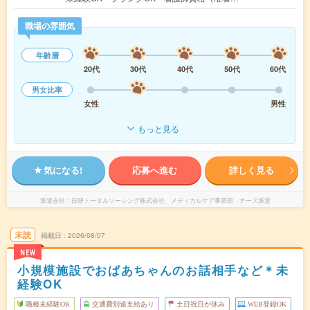
職場の雰囲気
年齢層
20代
30代
40代
50代
60代
男女比率
女性
男性
もっと見る
気になる!
応募へ進む
詳しく見る
派遣会社
日研トータルソーシング株式会社 メディカルケア事業部 ナース派遣
未読
掲載日
2026/08/07
NEW
小規模施設でおばあちゃんのお話相手など＊未
経験OK
職種未経験OK
交通費別途支給あり
土日祝日が休み
WEB登録OK