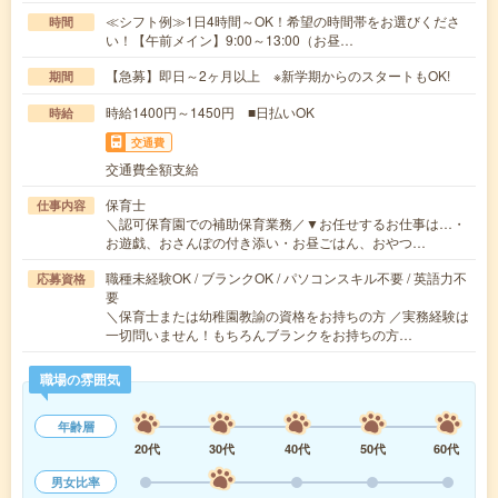
≪シフト例≫1日4時間～OK！希望の時間帯をお選びくださ
時間
い！【午前メイン】9:00～13:00（お昼…
【急募】即日～2ヶ月以上 ※新学期からのスタートもOK!
期間
時給1400円～1450円 ■日払いOK
時給
交通費
交通費全額支給
保育士
仕事内容
＼認可保育園での補助保育業務／▼お任せするお仕事は…・
お遊戯、おさんぽの付き添い・お昼ごはん、おやつ…
職種未経験OK / ブランクOK / パソコンスキル不要 / 英語力不
応募資格
要
＼保育士または幼稚園教諭の資格をお持ちの方 ／実務経験は
一切問いません！もちろんブランクをお持ちの方…
職場の雰囲気
年齢層
20代
30代
40代
50代
60代
男女比率