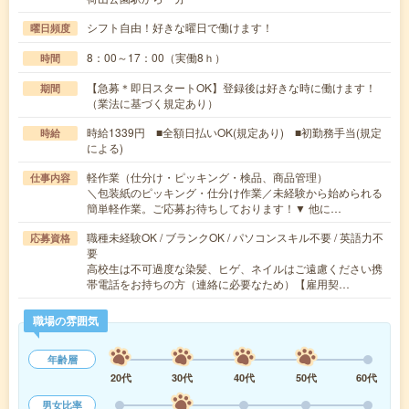
シフト自由！好きな曜日で働けます！
曜日頻度
8：00～17：00（実働8ｈ）
時間
【急募＊即日スタートOK】登録後は好きな時に働けます！
期間
（業法に基づく規定あり）
時給1339円 ■全額日払いOK(規定あり) ■初勤務手当(規定
時給
による)
軽作業（仕分け・ピッキング・検品、商品管理）
仕事内容
＼包装紙のピッキング・仕分け作業／未経験から始められる
簡単軽作業。ご応募お待ちしております！▼ 他に…
職種未経験OK / ブランクOK / パソコンスキル不要 / 英語力不
応募資格
要
高校生は不可過度な染髪、ヒゲ、ネイルはご遠慮ください携
帯電話をお持ちの方（連絡に必要なため）【雇用契…
職場の雰囲気
年齢層
20代
30代
40代
50代
60代
男女比率