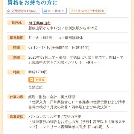
資格をお持ちの方に
交通費別途支給あり
WEB登録OK
正社員への紹介予定派遣
埼玉県狭山市
勤務地
新狭山駅から車12分／新所沢駅から車15分
月～金（週5日） ※土曜日隔週休
曜日頻度
08:10～17:10(実働8時間 休憩1時間)
時間
2026年09月上旬～長期 開始日は相談可能です。即日～で
期間
も現職中の方もご相談ください！ ※9月～！
時給1700円
時給
交通費
全額支給
経理・財務・会計・英文経理
仕事内容
＊仕訳入力（日常業務含む）＊各拠点の仕訳伝票および請求
書等の検収＊月次の決算＊四半期および年次決算＊…
パソコンスキル不要 / 英語力不要
応募資格
・経理事務の経験をお持ちの方【学歴】高卒以上【選考ステ
ップ】エントリー→書類選考→面接1回→内定、入…