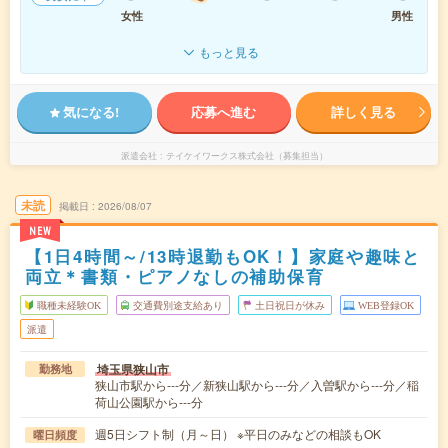
女性
男性
もっと見る
気になる!
応募へ進む
詳しく見る
派遣会社
テイケイワークス株式会社（募集担当）
未読
掲載日
2026/08/07
NEW
【1日4時間～/13時退勤もOK！】家庭や趣味と
両立＊書類・ピアノなしの補助保育
職種未経験OK
交通費別途支給あり
土日祝日が休み
WEB登録OK
派遣
埼玉県狭山市
勤務地
狭山市駅から---分／新狭山駅から---分／入曽駅から---分／稲
荷山公園駅から---分
週5日シフト制（月～日） ※平日のみなどの相談もOK
曜日頻度