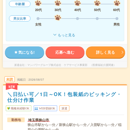
年齢層
20代
30代
40代
50代
60代
男女比率
女性
男性
もっと見る
気になる!
応募へ進む
詳しく見る
派遣会社
マンパワーグループ株式会社 ケアサービス事業部 （医療福祉介護関連）
未読
掲載日
2026/08/07
NEW
＼日払い可／1日～OK！包装紙のピッキング・
仕分け作業
職種未経験OK
WEB登録OK
派遣
埼玉県狭山市
勤務地
狭山市駅から---分／新狭山駅から---分／入曽駅から---分／稲
荷山公園駅から---分