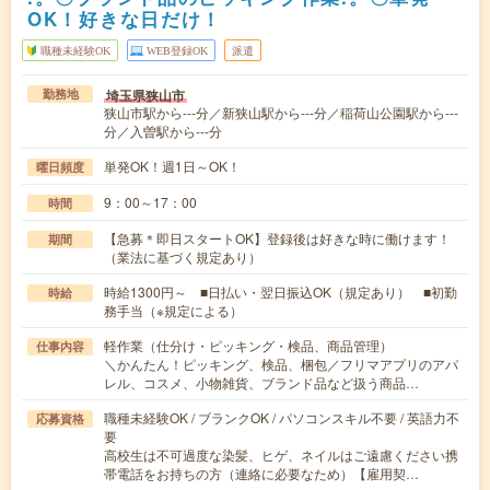
OK！好きな日だけ！
職種未経験OK
WEB登録OK
派遣
埼玉県狭山市
勤務地
狭山市駅から---分／新狭山駅から---分／稲荷山公園駅から---
分／入曽駅から---分
単発OK！週1日～OK！
曜日頻度
9：00～17：00
時間
【急募＊即日スタートOK】登録後は好きな時に働けます！
期間
（業法に基づく規定あり）
時給1300円～ ■日払い・翌日振込OK（規定あり） ■初勤
時給
務手当（※規定による）
軽作業（仕分け・ピッキング・検品、商品管理）
仕事内容
＼かんたん！ピッキング、検品、梱包／フリマアプリのアパ
レル、コスメ、小物雑貨、ブランド品など扱う商品…
職種未経験OK / ブランクOK / パソコンスキル不要 / 英語力不
応募資格
要
高校生は不可過度な染髪、ヒゲ、ネイルはご遠慮ください携
帯電話をお持ちの方（連絡に必要なため）【雇用契…