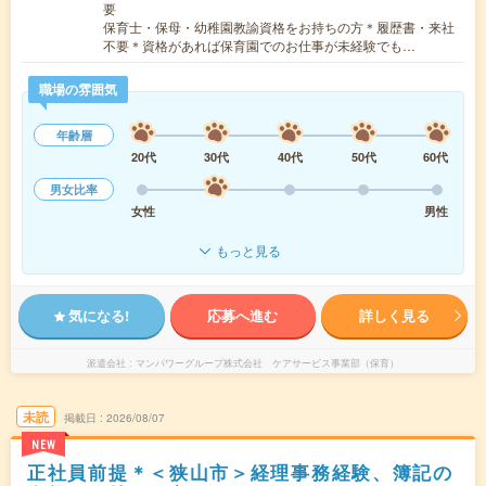
要
保育士・保母・幼稚園教諭資格をお持ちの方＊履歴書・来社
不要＊資格があれば保育園でのお仕事が未経験でも…
職場の雰囲気
年齢層
20代
30代
40代
50代
60代
男女比率
女性
男性
もっと見る
気になる!
応募へ進む
詳しく見る
派遣会社
マンパワーグループ株式会社 ケアサービス事業部（保育）
未読
掲載日
2026/08/07
NEW
正社員前提＊＜狭山市＞経理事務経験、簿記の