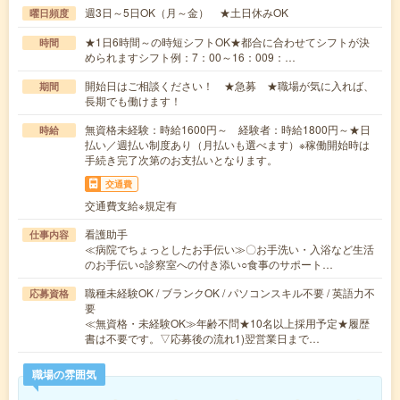
週3日～5日OK（月～金） ★土日休みOK
曜日頻度
★1日6時間～の時短シフトOK★都合に合わせてシフトが決
時間
められますシフト例：7：00～16：009：…
開始日はご相談ください！ ★急募 ★職場が気に入れば、
期間
長期でも働けます！
無資格未経験：時給1600円～ 経験者：時給1800円～★日
時給
払い／週払い制度あり（月払いも選べます）※稼働開始時は
手続き完了次第のお支払いとなります。
交通費
交通費支給※規定有
看護助手
仕事内容
≪病院でちょっとしたお手伝い≫〇お手洗い・入浴など生活
のお手伝い○診察室への付き添い○食事のサポート…
職種未経験OK / ブランクOK / パソコンスキル不要 / 英語力不
応募資格
要
≪無資格・未経験OK≫年齢不問★10名以上採用予定★履歴
書は不要です。▽応募後の流れ1)翌営業日まで…
職場の雰囲気