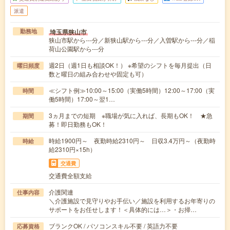
派遣
埼玉県狭山市
勤務地
狭山市駅から---分／新狭山駅から---分／入曽駅から---分／稲
荷山公園駅から---分
週2日（週1日も相談OK！） ※希望のシフトを毎月提出（日
曜日頻度
数と曜日の組み合わせや固定も可）
≪シフト例≫10:00～15:00（実働5時間）12:00～17:00（実
時間
働5時間）17:00～翌1…
3ヵ月までの短期 ※職場が気に入れば、長期もOK！ ★急
期間
募！即日勤務もOK！
時給1900円～ 夜勤時給2310円～ 日収3.4万円～（夜勤時
時給
給2310円×15h）
交通費
交通費全額支給
介護関連
仕事内容
＼介護施設で見守りやお手伝い／施設を利用するお年寄りの
サポートをお任せします！＜具体的には…＞・お掃…
ブランクOK / パソコンスキル不要 / 英語力不要
応募資格