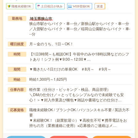
職種未経験OK
土日祝日が休み
WEB登録OK
派遣
埼玉県狭山市
勤務地
狭山市駅からバイク・車---分／新狭山駅からバイク・車---分
／入曽駅からバイク・車---分／稲荷山公園駅からバイク・車-
--分
月～金のうち、1日～OK！
曜日頻度
【1日3時間～も相談OK!】午前中のみや18時以降などのシフ
時間
トあり！シフト例▼9:00～12:00▼…
▼働きたい1日だけの単発OK ＃8月～ ＃9月～
期間
時給1,300円～1,625円
時給
軽作業（仕分け・ピッキング・検品、商品管理）
仕事内容
＼DMの仕分け／＜とってもシンプルなので未経験でも安
心！＞▼封入作業及び梱包▼雑誌や書籍などの仕分け…
職種未経験OK / ブランクOK / パソコンスキル不要 / 英語力不
応募資格
要
▼未経験OK！（副業歓迎☆）▼高校生不可▼携帯電話をお
持ちの方（業務連絡に使用）※応募後のご連絡はメ…