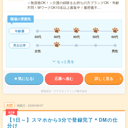
＜無資格OK！＞介護の経験をお持ちの方ブランクOK・年齢
不問！WワークOK10名以上募集中！履歴書不…
職場の雰囲気
年齢層
20代
30代
40代
50代
60代
男女比率
女性
男性
もっと見る
気になる!
応募へ進む
詳しく見る
派遣会社
ケアスタッフィング株式会社
未読
掲載日
2026/08/07
NEW
【1日～】スマホから3分で登録完了＊DMの仕
分け