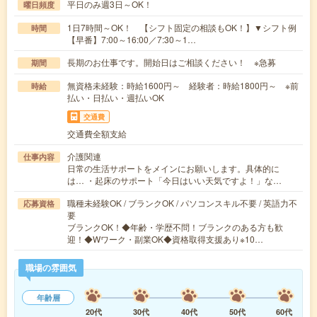
平日のみ週3日～OK！
曜日頻度
1日7時間～OK！ 【シフト固定の相談もOK！】▼シフト例
時間
【早番】7:00～16:00／7:30～1…
長期のお仕事です。開始日はご相談ください！ ※急募
期間
無資格未経験：時給1600円～ 経験者：時給1800円～ ※前
時給
払い・日払い・週払いOK
交通費
交通費全額支給
介護関連
仕事内容
日常の生活サポートをメインにお願いします。具体的に
は… ・起床のサポート「今日はいい天気ですよ！」な…
職種未経験OK / ブランクOK / パソコンスキル不要 / 英語力不
応募資格
要
ブランクOK！◆年齢・学歴不問！ブランクのある方も歓
迎！◆Wワーク・副業OK◆資格取得支援あり※10…
職場の雰囲気
年齢層
20代
30代
40代
50代
60代