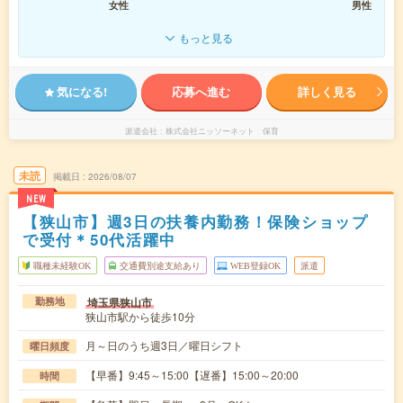
女性
男性
もっと見る
気になる!
応募へ進む
詳しく見る
派遣会社
株式会社ニッソーネット 保育
未読
掲載日
2026/08/07
NEW
【狭山市】週3日の扶養内勤務！保険ショップ
で受付＊50代活躍中
職種未経験OK
交通費別途支給あり
WEB登録OK
派遣
埼玉県狭山市
勤務地
狭山市駅から徒歩10分
月～日のうち週3日／曜日シフト
曜日頻度
【早番】9:45～15:00【遅番】15:00～20:00
時間