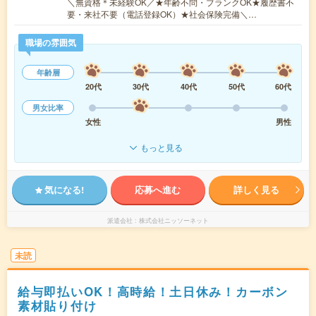
＼無資格＊未経験OK／★年齢不問・ブランクOK★履歴書不
要・来社不要（電話登録OK）★社会保険完備＼…
職場の雰囲気
年齢層
20代
30代
40代
50代
60代
男女比率
女性
男性
もっと見る
気になる!
応募へ進む
詳しく見る
派遣会社
株式会社ニッソーネット
未読
給与即払いOK！高時給！土日休み！カーボン
素材貼り付け