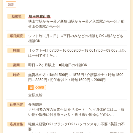
派遣
埼玉県狭山市
勤務地
狭山市駅から---分／新狭山駅から---分／入曽駅から---分／稲
荷山公園駅から---分
シフト制（月～日） ※平日のみなどの相談もOK ※週3なども
曜日頻度
相談OK
【シフト例】07:00～16:0009:00～18:0017:00～09:00※ 上記
時間
は一例です！そ…
即日～2ヶ月以上 ■開始日の相談OK！
期間
無資格の方：時給1500円～1875円 / 介護福祉士：時給1800
時給
円～2250円 / 初任者以上：時給1600円～2000円
交通費
全額支給
介護関連
仕事内容
／利用者の方の日常生活をサポート！＼▽具体的には…・買
い物や散歩に付き添ったり・折り紙や体操などのレ…
職種未経験OK / ブランクOK / パソコンスキル不要 / 英語力不
応募資格
要