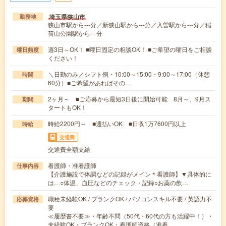
埼玉県狭山市
勤務地
狭山市駅から---分／新狭山駅から---分／入曽駅から---分／稲
荷山公園駅から---分
週3日～OK！ ■曜日固定の相談OK！ ■ご希望の曜日をご相談
曜日頻度
ください！
＼日勤のみ／シフト例・10:00～15:00・9:00～17:00（休憩
時間
60分）■ご希望があればその…
2ヶ月～ ■ご応募から最短3日後に開始可能 8月～、9月ス
期間
タートもOK！
時給2200円～ ■週払いOK ■日収1万7600円以上
時給
交通費
交通費全額支給
看護師・准看護師
仕事内容
【介護施設で体調などの記録がメイン＊看護師】▼具体的に
は…○体温、血圧などのチェック・記録○お薬の飲…
職種未経験OK / ブランクOK / パソコンスキル不要 / 英語力不
応募資格
要
≪履歴書不要≫・年齢不問（50代・60代の方も活躍中！）・
未経験OK・ブランクOK・看護師資格（准看…