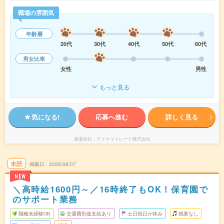
職場の雰囲気
年齢層
20代
30代
40代
50代
60代
男女比率
女性
男性
もっと見る
気になる!
応募へ進む
詳しく見る
派遣会社
テイケイトレード株式会社
未読
掲載日
2026/08/07
NEW
＼高時給1600円～／16時終了もOK！保育園で
のサポート業務
職種未経験OK
交通費別途支給あり
土日祝日が休み
残業なし