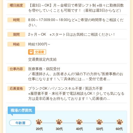
【週3日～OK】月～金曜日で希望シフト制 ※徐々に勤務回数
曜日頻度
を増やしていくことも可能です！（最初は週3日からなど）
8:00～17:009:00～18:00など※ご希望の時間帯をご相談くだ
時間
さい。
2ヶ月～OK ※スタート日はお気軽にご相談ください！
期間
時給1300円～
時給
交通費
交通費規定内支給
医療事務・病院受付
仕事内容
／看護師さん、お医者さんの“縁の下の力持ち”医療事務のお
仕事になります！＼▽具体的には…・受付で患者…
ブランクOK / パソコンスキル不要 / 英語力不要
応募資格
※履歴書不要・来社不要で電話相談もOK！少しでも気になる
方は是非応募をお待ちしております！＼応募後の…
職場の雰囲気
年齢層
20代
30代
40代
50代
60代