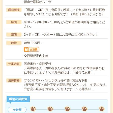
荷山公園駅から---分
【週3日～OK】月～金曜日で希望シフト制 ※徐々に勤務回数
曜日頻度
を増やしていくことも可能です！（最初は週3日からなど）
8:00～17:009:00～18:00など※ご希望の時間帯をご相談くだ
時間
さい。
2ヶ月～OK ※スタート日はお気軽にご相談ください！
期間
時給1300円～
時給
交通費
交通費規定内支給
医療事務・病院受付
仕事内容
／看護師さん、お医者さんの“縁の下の力持ち”医療事務のお
仕事になります！＼▽具体的には…・受付で患者…
ブランクOK / パソコンスキル不要 / 英語力不要
応募資格
※履歴書不要・来社不要で電話相談もOK！少しでも気になる
方は是非応募をお待ちしております！＼応募後の…
職場の雰囲気
年齢層