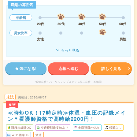
職場の雰囲気
年齢層
20代
30代
40代
50代
60代
男女比率
女性
男性
もっと見る
気になる!
応募へ進む
詳しく見る
派遣会社
パーソルテンプスタッフ株式会社 首都圏
未読
掲載日
2026/08/07
NEW
≪時短OK！17時定時≫体温・血圧の記録メイ
ン＊看護師資格で高時給2200円！
職種未経験OK
交通費別途支給あり
土日祝日が休み
残業なし
WEB登録OK
派遣