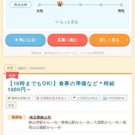
男女比率
女性
男性
もっと見る
気になる!
応募へ進む
詳しく見る
派遣会社
株式会社スタッフサービス メディカル事業本部
未読
掲載日
2026/08/07
NEW
【16時までもOK!】食事の準備など＊時給
1600円～
職種未経験OK
交通費別途支給あり
土日祝日が休み
WEB登録OK
派遣
埼玉県狭山市
勤務地
狭山市駅から---分／新狭山駅から---分／入曽駅から---分／稲
荷山公園駅から---分