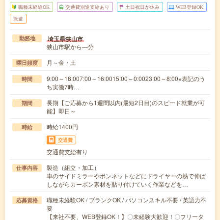
職種未経験OK
交通費別途支給あり
土日祝日が休み
WEB登録OK
派遣
埼玉県狭山市
勤務地
狭山市駅から---分
月～金・土
曜日頻度
9:00～18:007:00～16:0015:00～0:0023:00～8:00※表記のう
時間
ち実働7時…
長期【ご応募から1週間以内(最短2日目)のスピード就業が可
期間
能】即日～
時給1400円
時給
交通費
交通費支給有り
製造（組立・加工）
仕事内容
車のサイドミラーやボンネットなどにドライヤーの熱で伸ば
しながらカーボン素材を貼り付けていく作業などを…
職種未経験OK / ブランクOK / パソコンスキル不要 / 英語力不
応募資格
要
【来社不要、WEB登録OK！】〇未経験大歓迎！〇フリータ