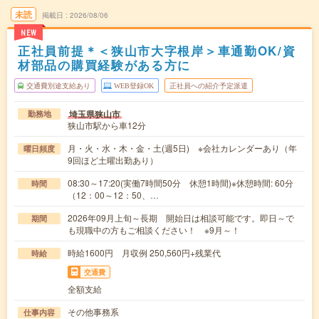
未読
掲載日
2026/08/06
NEW
正社員前提＊＜狭山市大字根岸＞車通勤OK/資
材部品の購買経験がある方に
交通費別途支給あり
WEB登録OK
正社員への紹介予定派遣
埼玉県狭山市
勤務地
狭山市駅から車12分
月・火・水・木・金・土(週5日) ※会社カレンダーあり（年
曜日頻度
9回ほど土曜出勤あり）
08:30～17:20(実働7時間50分 休憩1時間)※休憩時間: 60分
時間
（12：00～12：50、…
2026年09月上旬～長期 開始日は相談可能です。即日～で
期間
も現職中の方もご相談ください！ ※9月～！
時給1600円 月収例 250,560円+残業代
時給
交通費
全額支給
その他事務系
仕事内容