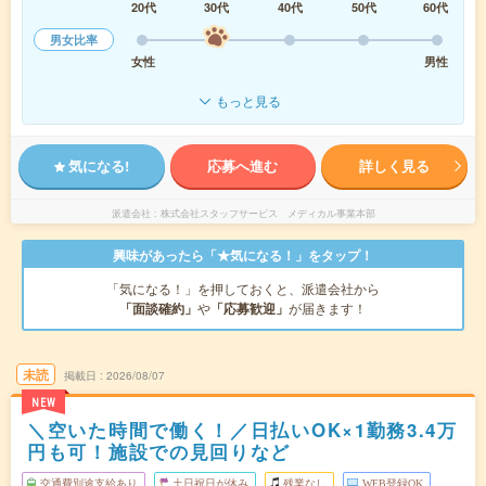
20代
30代
40代
50代
60代
男女比率
女性
男性
もっと見る
気になる!
応募へ進む
詳しく見る
派遣会社
株式会社スタッフサービス メディカル事業本部
興味があったら「★気になる！」をタップ！
「気になる！」を押しておくと、派遣会社から
「面談確約」
や
「応募歓迎」
が届きます！
未読
掲載日
2026/08/07
NEW
＼空いた時間で働く！／日払いOK×1勤務3.4万
円も可！施設での見回りなど
交通費別途支給あり
土日祝日が休み
残業なし
WEB登録OK