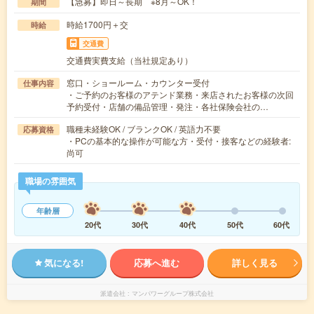
【急募】即日～長期 ※8月～OK！
期間
時給1700円＋交
時給
交通費
交通費実費支給（当社規定あり）
窓口・ショールーム・カウンター受付
仕事内容
・ご予約のお客様のアテンド業務・来店されたお客様の次回
予約受付・店舗の備品管理・発注・各社保険会社の…
職種未経験OK / ブランクOK / 英語力不要
応募資格
・PCの基本的な操作が可能な方・受付・接客などの経験者:
尚可
職場の雰囲気
年齢層
20代
30代
40代
50代
60代
気になる!
応募へ進む
詳しく見る
派遣会社
マンパワーグループ株式会社