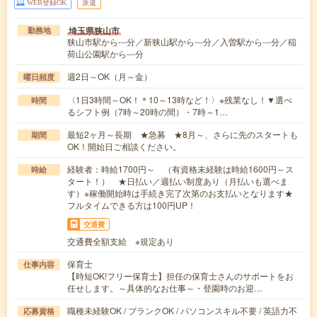
WEB登録OK
派遣
埼玉県狭山市
勤務地
狭山市駅から---分／新狭山駅から---分／入曽駅から---分／稲
荷山公園駅から---分
週2日～OK（月～金）
曜日頻度
〈1日3時間～OK！＊10～13時など！〉※残業なし！▼選べ
時間
るシフト例（7時～20時の間）・7時～1…
最短2ヶ月～長期 ★急募 ★8月～、さらに先のスタートも
期間
OK！開始日ご相談ください。
経験者：時給1700円～ （有資格未経験は時給1600円～ス
時給
タート！） ★日払い／週払い制度あり（月払いも選べま
す）※稼働開始時は手続き完了次第のお支払いとなります★
フルタイムできる方は100円UP！
交通費
交通費全額支給 ※規定あり
保育士
仕事内容
【時短OK!フリー保育士】担任の保育士さんのサポートをお
任せします。～具体的なお仕事～・登園時のお迎…
職種未経験OK / ブランクOK / パソコンスキル不要 / 英語力不
応募資格