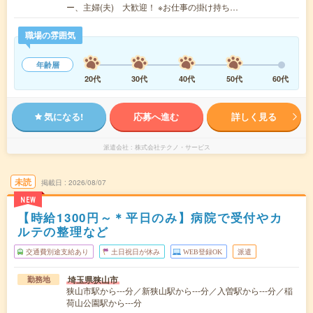
ー、主婦(夫) 大歓迎！ ※お仕事の掛け持ち…
職場の雰囲気
年齢層
20代
30代
40代
50代
60代
気になる!
応募へ進む
詳しく見る
派遣会社
株式会社テクノ・サービス
未読
掲載日
2026/08/07
NEW
【時給1300円～＊平日のみ】病院で受付やカ
ルテの整理など
交通費別途支給あり
土日祝日が休み
WEB登録OK
派遣
埼玉県狭山市
勤務地
狭山市駅から---分／新狭山駅から---分／入曽駅から---分／稲
荷山公園駅から---分