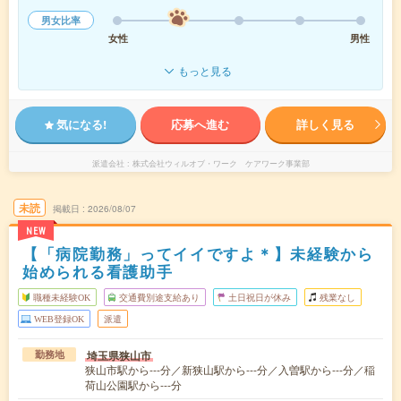
男女比率
女性
男性
もっと見る
気になる!
応募へ進む
詳しく見る
派遣会社
株式会社ウィルオブ・ワーク ケアワーク事業部
未読
掲載日
2026/08/07
NEW
【「病院勤務」ってイイですよ＊】未経験から
始められる看護助手
職種未経験OK
交通費別途支給あり
土日祝日が休み
残業なし
WEB登録OK
派遣
埼玉県狭山市
勤務地
狭山市駅から---分／新狭山駅から---分／入曽駅から---分／稲
荷山公園駅から---分