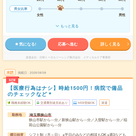
男女比率
女性
男性
もっと見る
気になる!
応募へ進む
詳しく見る
派遣会社
日研トータルソーシング株式会社 メディカルケア事業部
未読
掲載日
2026/08/08
NEW
【医療行為はナシ】時給1500円！病院で備品
のチェックなど＊
職種未経験OK
交通費別途支給あり
WEB登録OK
派遣
埼玉県狭山市
勤務地
狭山市駅から---分／新狭山駅から---分／入曽駅から---分／稲
荷山公園駅から---分
シフト制（月～日） ※平日のみなどの相談もOK ※週3なども
曜日頻度