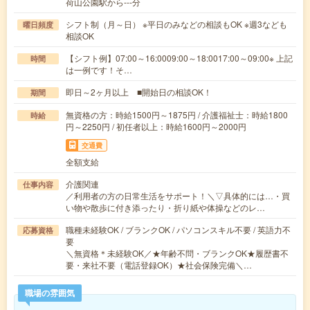
荷山公園駅から---分
シフト制（月～日） ※平日のみなどの相談もOK ※週3なども
曜日頻度
相談OK
【シフト例】07:00～16:0009:00～18:0017:00～09:00※ 上記
時間
は一例です！そ…
即日～2ヶ月以上 ■開始日の相談OK！
期間
無資格の方：時給1500円～1875円 / 介護福祉士：時給1800
時給
円～2250円 / 初任者以上：時給1600円～2000円
交通費
全額支給
介護関連
仕事内容
／利用者の方の日常生活をサポート！＼▽具体的には…・買
い物や散歩に付き添ったり・折り紙や体操などのレ…
職種未経験OK / ブランクOK / パソコンスキル不要 / 英語力不
応募資格
要
＼無資格＊未経験OK／★年齢不問・ブランクOK★履歴書不
要・来社不要（電話登録OK）★社会保険完備＼…
職場の雰囲気