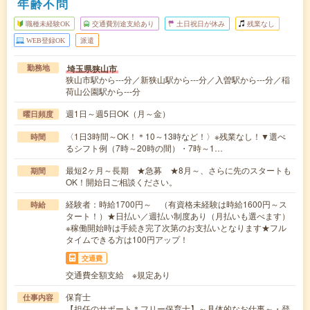
年齢不問
職種未経験OK
交通費別途支給あり
土日祝日が休み
残業なし
WEB登録OK
派遣
埼玉県狭山市
勤務地
狭山市駅から---分／新狭山駅から---分／入曽駅から---分／稲
荷山公園駅から---分
週1日～週5日OK（月～金）
曜日頻度
〈1日3時間～OK！＊10～13時など！〉※残業なし！▼選べ
時間
るシフト例（7時～20時の間）・7時～1…
最短2ヶ月～長期 ★急募 ★8月～、さらに先のスタートも
期間
OK！開始日ご相談ください。
経験者：時給1700円～ （有資格未経験は時給1600円～ス
時給
タート！）★日払い／週払い制度あり（月払いも選べます）
※稼働開始時は手続き完了次第のお支払いとなります★フル
タイムできる方は100円アップ！
交通費
交通費全額支給 ※規定あり
保育士
仕事内容
【担任のサポート＊フリー保育士】～具体的なお仕事～・登