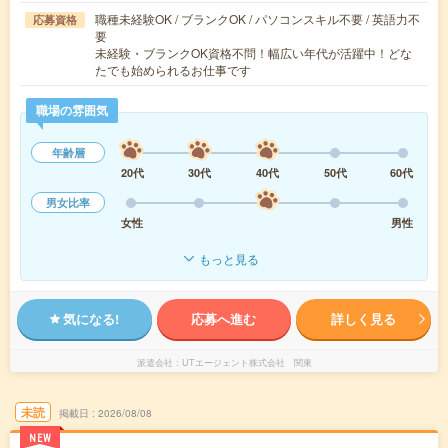
職種未経験OK / ブランクOK / パソコンスキル不要 / 英語力不
応募資格
要
未経験・ブランクOK資格不問！幅広い年代が活躍中！どな
たでも始められるお仕事です
職場の雰囲気
年齢層
20代
30代
40代
50代
60代
男女比率
女性
男性
もっと見る
気になる!
応募へ進む
詳しく見る
派遣会社
UTエージェント株式会社 関東
未読
掲載日
2026/08/08
NEW