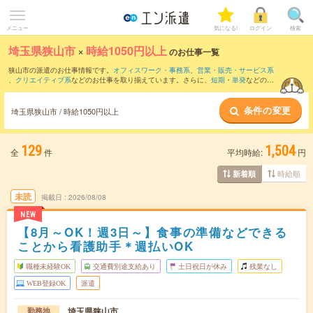
メニュー
気になる!
ログイン
検索
埼玉県狭山市
×
時給1050円以上
のお仕事一覧
狭山市の派遣のお仕事情報です。
オフィスワーク・事務系
、
営業・販売・サービス系
、
クリエイティブ系
などのお仕事を取り揃えています。さらに、
短期
・
単発
などの期
間や、
職種未経験OK
などのこだわり条件で絞り込んでいただけます。
条件の変更
時給
1150円以上
・
1800円以上
の求人はこちら
埼玉県狭山市 / 時給1050円以上
当サイトでは法令を遵守し、最低賃金以上の求人のみを掲載しています。
129
1,504
全
件
平均時給:
円
時給順
新着順
未読
掲載日
2026/08/08
NEW
【8月～OK！週3日～】食事の準備などできる
ことから看護助手＊週払いOK
職種未経験OK
交通費別途支給あり
土日祝日が休み
残業なし
WEB登録OK
派遣
埼玉県狭山市
勤務地