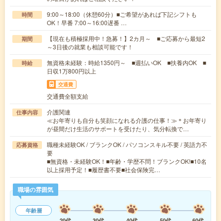
9:00～18:00（休憩60分）■ご希望があれば下記シフトも
時間
OK！早番 7:00～16:00遅番 …
【現在も積極採用中！急募！】2カ月～ ■ご応募から最短2
期間
～3日後の就業も相談可能です！
無資格未経験：時給1350円～ ■週払いOK ■扶養内OK ■
時給
日収1万800円以上
交通費
交通費全額支給
介護関連
仕事内容
≪お年寄りも自分も笑顔になれる介護の仕事！≫＊お年寄り
が昼間だけ生活のサポートを受けたり、気分転換で…
職種未経験OK / ブランクOK / パソコンスキル不要 / 英語力不
応募資格
要
■無資格・未経験OK！■年齢・学歴不問！ブランクOK!■10名
以上採用予定！■履歴書不要■社会保険完…
職場の雰囲気
年齢層
20代
30代
40代
50代
60代