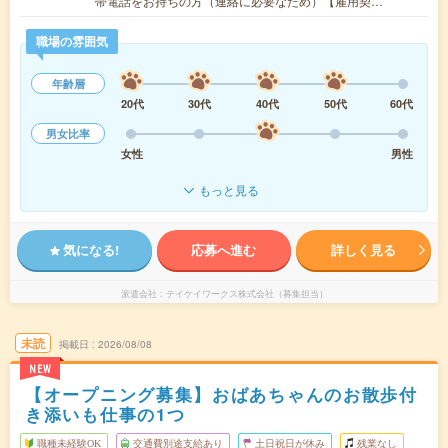
帯電話をお持ちの方（連絡に必要なため）【雇用契…
職場の雰囲気
年齢層
20代
30代
40代
50代
60代
男女比率
女性
男性
もっと見る
気になる!
応募へ進む
詳しく見る
派遣会社
テイケイワークス株式会社（募集担当）
未読
掲載日
2026/08/08
NEW
【オープニング募集】おばあちゃんのお散歩付
き添いも仕事の1つ
職種未経験OK
交通費別途支給あり
土日祝日が休み
残業なし