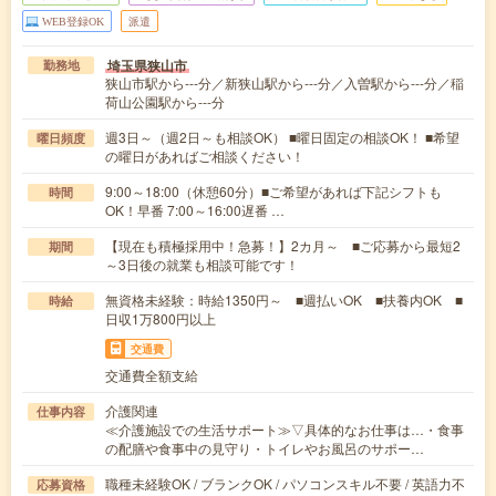
WEB登録OK
派遣
埼玉県狭山市
勤務地
狭山市駅から---分／新狭山駅から---分／入曽駅から---分／稲
荷山公園駅から---分
週3日～（週2日～も相談OK） ■曜日固定の相談OK！ ■希望
曜日頻度
の曜日があればご相談ください！
9:00～18:00（休憩60分）■ご希望があれば下記シフトも
時間
OK！早番 7:00～16:00遅番 …
【現在も積極採用中！急募！】2カ月～ ■ご応募から最短2
期間
～3日後の就業も相談可能です！
無資格未経験：時給1350円～ ■週払いOK ■扶養内OK ■
時給
日収1万800円以上
交通費
交通費全額支給
介護関連
仕事内容
≪介護施設での生活サポート≫▽具体的なお仕事は…・食事
の配膳や食事中の見守り・トイレやお風呂のサポー…
職種未経験OK / ブランクOK / パソコンスキル不要 / 英語力不
応募資格