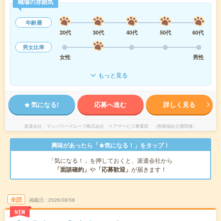
職場の雰囲気
年齢層
20代
30代
40代
50代
60代
男女比率
女性
男性
もっと見る
気になる!
応募へ進む
詳しく見る
派遣会社
マンパワーグループ株式会社 ケアサービス事業部 （医療福祉介護関連）
興味があったら「★気になる！」をタップ！
「気になる！」を押しておくと、派遣会社から
「面談確約」
や
「応募歓迎」
が届きます！
未読
掲載日
2026/08/08
NEW