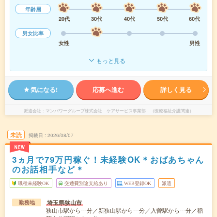
年齢層
20代
30代
40代
50代
60代
男女比率
女性
男性
もっと見る
気になる!
応募へ進む
詳しく見る
派遣会社
マンパワーグループ株式会社 ケアサービス事業部 （医療福祉介護関連）
未読
掲載日
2026/08/07
NEW
3ヵ月で79万円稼ぐ！未経験OK＊おばあちゃん
のお話相手など＊
職種未経験OK
交通費別途支給あり
WEB登録OK
派遣
埼玉県狭山市
勤務地
狭山市駅から---分／新狭山駅から---分／入曽駅から---分／稲