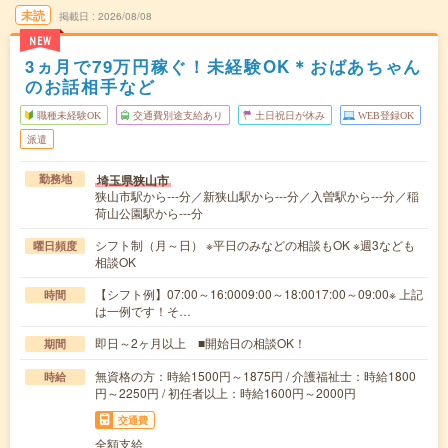
未読
掲載日
2026/08/08
NEW
3ヵ月で79万円稼ぐ！未経験OK＊おばあちゃん
のお話相手など
職種未経験OK
交通費別途支給あり
土日祝日が休み
WEB登録OK
派遣
埼玉県狭山市
勤務地
狭山市駅から---分／新狭山駅から---分／入曽駅から---分／稲
荷山公園駅から---分
シフト制（月～日） ※平日のみなどの相談もOK ※週3なども
曜日頻度
相談OK
【シフト例】07:00～16:0009:00～18:0017:00～09:00※ 上記
時間
は一例です！そ…
即日～2ヶ月以上 ■開始日の相談OK！
期間
無資格の方：時給1500円～1875円 / 介護福祉士：時給1800
時給
円～2250円 / 初任者以上：時給1600円～2000円
交通費
全額支給