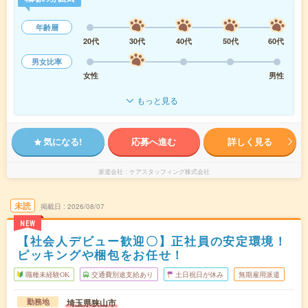
年齢層
20代
30代
40代
50代
60代
男女比率
女性
男性
もっと見る
気になる!
応募へ進む
詳しく見る
派遣会社
ケアスタッフィング株式会社
未読
掲載日
2026/08/07
NEW
【社会人デビュー歓迎〇】正社員の安定環境！
ピッキングや梱包をお任せ！
職種未経験OK
交通費別途支給あり
土日祝日が休み
無期雇用派遣
埼玉県狭山市
勤務地