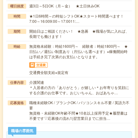
週3日～5日OK（月～金） ★土日休みOK
曜日頻度
★1日6時間～の時短シフトOK★スタート時間選べます！
時間
7:00～16:009:00～17:0011:…
開始日はご相談ください！ ★急募 ★職場が気に入れば、
期間
長期でも働けます！
無資格未経験：時給1600円～ 経験者：時給1800円～ ★
時給
日払い／週払い制度あり（月払いも選べます）※稼働開始時
は手続き完了次第のお支払いとなります。
交通費
交通費全額支給※規定有
介護関連
仕事内容
＊入居者の方の「ありがとう」が嬉しい＊お年寄りを笑顔に
する介護のお仕事です。おじいちゃん、おばあちゃ…
職種未経験OK / ブランクOK / パソコンスキル不要 / 英語力不
応募資格
要
無資格・未経験OK年齢不問★10名以上採用予定★履歴書は
不要です▽応募後の流れ1)翌営業日までに担当…
職場の雰囲気