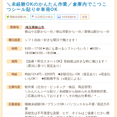
＼未経験OKのかんたん作業／倉庫内でこつこ
つシール貼り＠単発OK
職種未経験OK
土日祝日が休み
WEB登録OK
派遣
埼玉県狭山市
勤務地
狭山ケ丘駅から---分／狭山市駅から---分／新狭山駅から---分
シフト自由！好きな曜日で働けます！
曜日頻度
9:00～17:00▼他にも選べるシフトいろいろ！ ■9:00～
時間
18:00■10:00～18:00■…
【急募＊即日スタートOK】登録後は好きな時に働けます！
期間
（業法に基づく規定あり）
時給1214円～2200円 ■全額日払いOK（規定あり）※現金払
時給
いもOK！ ■初勤務手当（※規定による）
軽作業（仕分け・ピッキング・検品、商品管理）
仕事内容
＼かんたんシール貼り／未経験から始められる簡単軽作業。
ご応募お待ちしております！＼その他お仕事例／＊…
職種未経験OK / ブランクOK / パソコンスキル不要 / 英語力不
応募資格
要
高校生は不可過度な染髪、ヒゲ、ネイルはご遠慮ください携