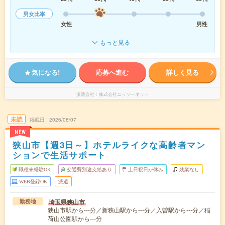
男女比率
女性
男性
もっと見る
気になる!
応募へ進む
詳しく見る
派遣会社
株式会社ニッソーネット
未読
掲載日
2026/08/07
NEW
狭山市【週3日～】ホテルライクな高齢者マン
ションで生活サポート
職種未経験OK
交通費別途支給あり
土日祝日が休み
残業なし
WEB登録OK
派遣
埼玉県狭山市
勤務地
狭山市駅から---分／新狭山駅から---分／入曽駅から---分／稲
荷山公園駅から---分