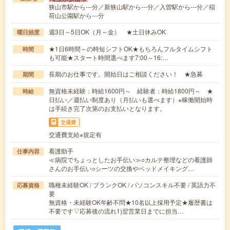
狭山市駅から---分／新狭山駅から---分／入曽駅から---分／稲
荷山公園駅から---分
週3日～5日OK（月～金） ★土日休みOK
曜日頻度
★1日6時間～の時短シフトOK★もちろんフルタイムシフト
時間
も可能★スタート時間選べます7:00～16:…
長期のお仕事です。開始日はご相談ください！ ★急募
期間
無資格未経験：時給1600円～ 経験者：時給1800円～ ★
時給
日払い／週払い制度あり（月払いも選べます）※稼働開始時
は手続き完了次第のお支払いとなります。
交通費
交通費支給※規定有
看護助手
仕事内容
≪病院でちょっとしたお手伝い≫○カルテ整理などの看護師
さんのお手伝い○シーツの交換やベッドメイキング…
職種未経験OK / ブランクOK / パソコンスキル不要 / 英語力不
応募資格
要
無資格・未経験OK年齢不問★10名以上採用予定★履歴書は
不要です▽応募後の流れ1)翌営業日までに担当…