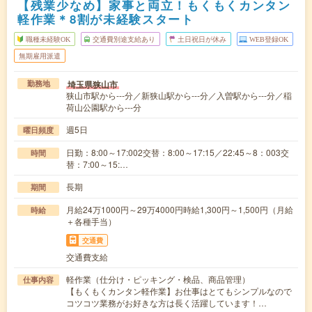
【残業少なめ】家事と両立！もくもくカンタン
軽作業＊8割が未経験スタート
職種未経験OK
交通費別途支給あり
土日祝日が休み
WEB登録OK
無期雇用派遣
埼玉県狭山市
勤務地
狭山市駅から---分／新狭山駅から---分／入曽駅から---分／稲
荷山公園駅から---分
週5日
曜日頻度
日勤：8:00～17:002交替：8:00～17:15／22:45～8：003交
時間
替：7:00～15:…
長期
期間
月給24万1000円～29万4000円時給1,300円～1,500円（月給
時給
＋各種手当）
交通費
交通費支給
軽作業（仕分け・ピッキング・検品、商品管理）
仕事内容
【もくもくカンタン軽作業】お仕事はとてもシンプルなので
コツコツ業務がお好きな方は長く活躍しています！…