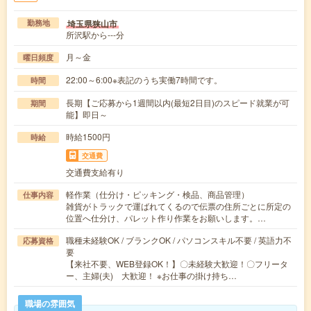
埼玉県狭山市
勤務地
所沢駅から---分
月～金
曜日頻度
22:00～6:00※表記のうち実働7時間です。
時間
長期【ご応募から1週間以内(最短2日目)のスピード就業が可
期間
能】即日～
時給1500円
時給
交通費
交通費支給有り
軽作業（仕分け・ピッキング・検品、商品管理）
仕事内容
雑貨がトラックで運ばれてくるので伝票の住所ごとに所定の
位置へ仕分け、パレット作り作業をお願いします。…
職種未経験OK / ブランクOK / パソコンスキル不要 / 英語力不
応募資格
要
【来社不要、WEB登録OK！】〇未経験大歓迎！〇フリータ
ー、主婦(夫) 大歓迎！ ※お仕事の掛け持ち…
職場の雰囲気