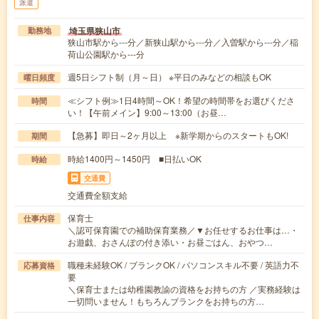
派遣
埼玉県狭山市
勤務地
狭山市駅から---分／新狭山駅から---分／入曽駅から---分／稲
荷山公園駅から---分
週5日シフト制（月～日） ※平日のみなどの相談もOK
曜日頻度
≪シフト例≫1日4時間～OK！希望の時間帯をお選びくださ
時間
い！【午前メイン】9:00～13:00（お昼…
【急募】即日～2ヶ月以上 ※新学期からのスタートもOK!
期間
時給1400円～1450円 ■日払いOK
時給
交通費
交通費全額支給
保育士
仕事内容
＼認可保育園での補助保育業務／▼お任せするお仕事は…・
お遊戯、おさんぽの付き添い・お昼ごはん、おやつ…
職種未経験OK / ブランクOK / パソコンスキル不要 / 英語力不
応募資格
要
＼保育士または幼稚園教諭の資格をお持ちの方 ／実務経験は
一切問いません！もちろんブランクをお持ちの方…