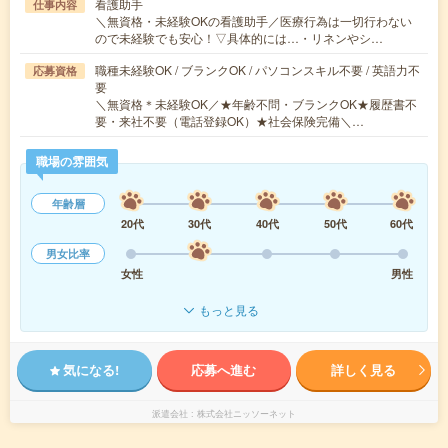
看護助手
仕事内容
＼無資格・未経験OKの看護助手／医療行為は一切行わない
ので未経験でも安心！▽具体的には…・リネンやシ…
職種未経験OK / ブランクOK / パソコンスキル不要 / 英語力不
応募資格
要
＼無資格＊未経験OK／★年齢不問・ブランクOK★履歴書不
要・来社不要（電話登録OK）★社会保険完備＼…
職場の雰囲気
年齢層
20代
30代
40代
50代
60代
男女比率
女性
男性
もっと見る
気になる!
応募へ進む
詳しく見る
派遣会社
株式会社ニッソーネット