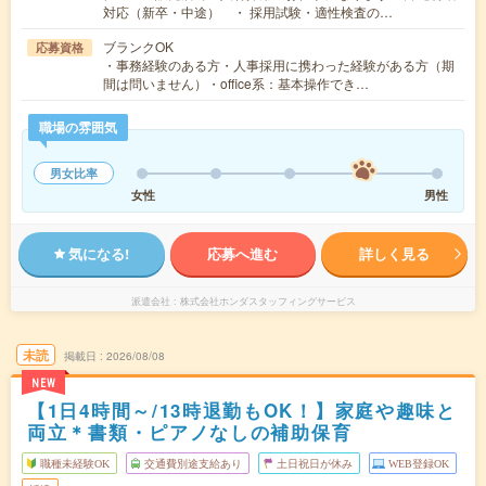
対応（新卒・中途） ・ 採用試験・適性検査の…
ブランクOK
応募資格
・事務経験のある方・人事採用に携わった経験がある方（期
間は問いません）・office系：基本操作でき…
職場の雰囲気
男女比率
女性
男性
気になる!
応募へ進む
詳しく見る
派遣会社
株式会社ホンダスタッフィングサービス
未読
掲載日
2026/08/08
NEW
【1日4時間～/13時退勤もOK！】家庭や趣味と
両立＊書類・ピアノなしの補助保育
職種未経験OK
交通費別途支給あり
土日祝日が休み
WEB登録OK