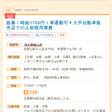
未読
掲載日
2026/08/08
NEW
急募！時給1700円！車通勤可▼大手自動車販
売店での人材採用業務
交通費別途支給あり
WEB登録OK
派遣
埼玉県狭山市
勤務地
新狭山駅から徒歩16分、車通勤でもOK---分
【月曜・木曜・金曜・土曜・日曜】 週5日勤務 ※企業カレ
曜日頻度
ンダーに準ずる ※祝日は出勤です
標準労働時間 9:30～18:30（休憩1時間、実働8時間）
時間
即日～長期 （開始時期は要相談）
期間
1700円～1750円
時給
交通費
交通費別途支給（弊社規定による）
総務・人事・労務
仕事内容
クルマの販売店での人材採用のお仕事になります ⑴ 応募者