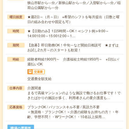
狭山市駅から---分／新狭山駅から---分／入曽駅から---分／稲
荷山公園駅から---分
★週2日～（月～日） ※希望のシフトを毎月提出（日数と曜
曜日頻度
日の組み合わせや固定も可）
★【日勤のみ】1日5時間～OK！≪シフト例≫9:00～
時間
14:0010:00～15:0012:00～1…
【急募】即日勤務OK！中旬～など開始日相談可 ★まずは
期間
お試し2カ月～のスタートも歓迎！
経験者時給1900円～ 介護福祉士時給1950円～ ※日払い/
時給
週払いOK
交通費
交通費全額支給
介護関連
仕事内容
まるで高級マンションのような施設で働けるお仕事です！で
きたばかりの施設が多く、利用者さんの要介護度も…
ブランクOK / パソコンスキル不要 / 英語力不要
応募資格
＜無資格・ブランクOK！＞介護の経験をお持ちの方！・年
齢、学歴不問！・WワークOK！・10名以上採用…
職場の雰囲気