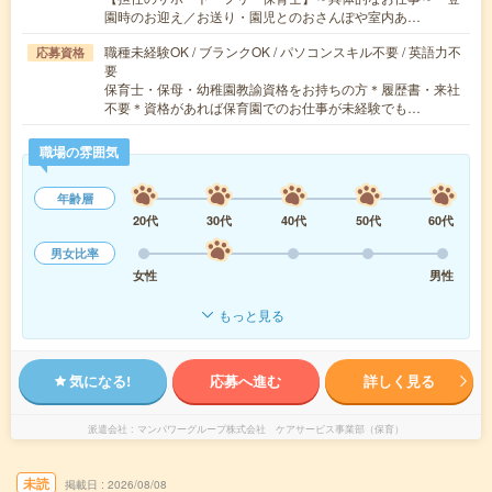
園時のお迎え／お送り・園児とのおさんぽや室内あ…
職種未経験OK / ブランクOK / パソコンスキル不要 / 英語力不
応募資格
要
保育士・保母・幼稚園教諭資格をお持ちの方＊履歴書・来社
不要＊資格があれば保育園でのお仕事が未経験でも…
職場の雰囲気
年齢層
20代
30代
40代
50代
60代
男女比率
女性
男性
もっと見る
気になる!
応募へ進む
詳しく見る
派遣会社
マンパワーグループ株式会社 ケアサービス事業部（保育）
未読
掲載日
2026/08/08