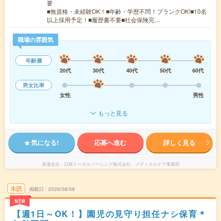
要
■無資格・未経験OK！■年齢・学歴不問！ブランクOK!■10名
以上採用予定！■履歴書不要■社会保険完…
職場の雰囲気
年齢層
20代
30代
40代
50代
60代
男女比率
女性
男性
もっと見る
気になる!
応募へ進む
詳しく見る
派遣会社
日研トータルソーシング株式会社 メディカルケア事業部
未読
掲載日
2026/08/08
NEW
【週1日～OK！】園児の見守り担任ナシ保育＊