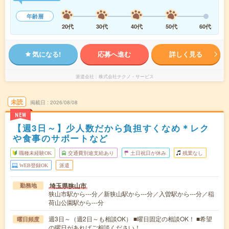
年齢層
20代
30代
40代
50代
60代
気になる!
応募へ進む
詳しく見る
派遣会社
株式会社テクノ・サービス
未読
掲載日
2026/08/08
NEW
【週3日～】少人数だから負担すくなめ＊レク
や食事のサポートなど
職種未経験OK
交通費別途支給あり
土日祝日が休み
残業なし
WEB登録OK
派遣
埼玉県狭山市
勤務地
狭山市駅から---分／新狭山駅から---分／入曽駅から---分／稲
荷山公園駅から---分
週3日～（週2日～も相談OK） ■曜日固定の相談OK！ ■希望
曜日頻度
の曜日があればご相談ください！