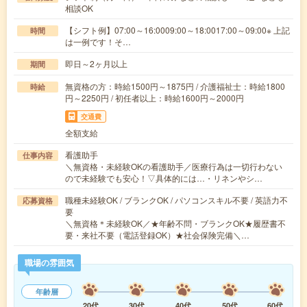
相談OK
【シフト例】07:00～16:0009:00～18:0017:00～09:00※ 上記
時間
は一例です！そ…
即日～2ヶ月以上
期間
無資格の方：時給1500円～1875円 / 介護福祉士：時給1800
時給
円～2250円 / 初任者以上：時給1600円～2000円
交通費
全額支給
看護助手
仕事内容
＼無資格・未経験OKの看護助手／医療行為は一切行わない
ので未経験でも安心！▽具体的には…・リネンやシ…
職種未経験OK / ブランクOK / パソコンスキル不要 / 英語力不
応募資格
要
＼無資格＊未経験OK／★年齢不問・ブランクOK★履歴書不
要・来社不要（電話登録OK）★社会保険完備＼…
職場の雰囲気
年齢層
20代
30代
40代
50代
60代