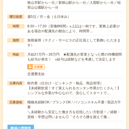
狭山市駅から---分／新狭山駅から---分／入曽駅から---分／稲
荷山公園駅から---分
週5日／月～金（土日休み）
曜日頻度
8:30～17:30（実働8時間）※上記は一例です。業務上必要が
時間
ある場合や配属先の都合により、時間帯…
無期雇用（テクノ・サービスの正社員として勤務いただきま
期間
す）
月給21万円～26万円 ★配属先が変更となった際の待機期間
時給
も給与が発生！ ※給与は経験などを考慮して決定します
交通費
交通費支給
軽作業（仕分け・ピッキング・検品、商品管理）
仕事内容
【未経験歓迎！すぐ覚えられるカンタン作業がたくさん！】
シンプルな作業が中心なので、安心してスタートで…
職種未経験OK / ブランクOK / パソコンスキル不要 / 英語力不
応募資格
要
＼未経験から安定した働き方を目指したい方歓迎！／経験・
資格・学歴は問いません◎「そろそろ腰を据えて働…
職場の雰囲気