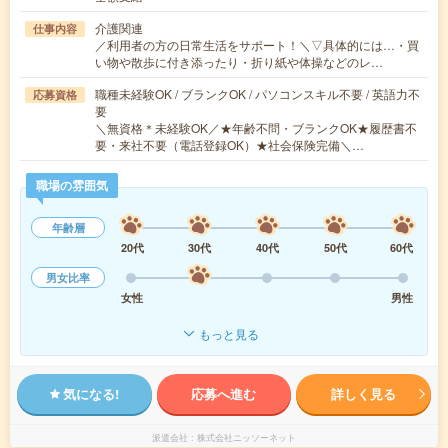
介護関連
仕事内容
／利用者の方の日常生活をサポート！＼▽具体的には…・買
い物や散歩に付き添ったり・折り紙や体操などのレ…
職種未経験OK / ブランクOK / パソコンスキル不要 / 英語力不
応募資格
要
＼無資格＊未経験OK／★年齢不問・ブランクOK★履歴書不
要・来社不要（電話登録OK）★社会保険完備＼…
職場の雰囲気
年齢層
20代
30代
40代
50代
60代
男女比率
女性
男性
もっと見る
気になる!
応募へ進む
詳しく見る
派遣会社
株式会社ニッソーネット