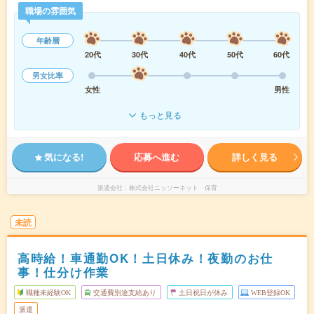
職場の雰囲気
年齢層
20代
30代
40代
50代
60代
男女比率
女性
男性
もっと見る
気になる!
応募へ進む
詳しく見る
派遣会社
株式会社ニッソーネット 保育
未読
高時給！車通勤OK！土日休み！夜勤のお仕
事！仕分け作業
職種未経験OK
交通費別途支給あり
土日祝日が休み
WEB登録OK
派遣