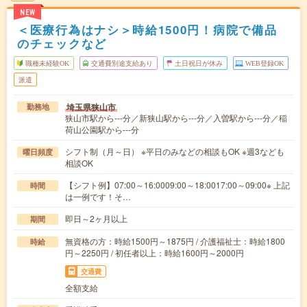
NEW
＜医療行為はナシ＞時給1500円！病院で備品
のチェックなど
職種未経験OK
交通費別途支給あり
土日祝日が休み
WEB登録OK
派遣
埼玉県狭山市
勤務地
狭山市駅から---分／新狭山駅から---分／入曽駅から---分／稲
荷山公園駅から---分
シフト制（月～日） ※平日のみなどの相談もOK ※週3なども
曜日頻度
相談OK
【シフト例】07:00～16:0009:00～18:0017:00～09:00※ 上記
時間
は一例です！そ…
即日～2ヶ月以上
期間
無資格の方：時給1500円～1875円 / 介護福祉士：時給1800
時給
円～2250円 / 初任者以上：時給1600円～2000円
交通費
全額支給