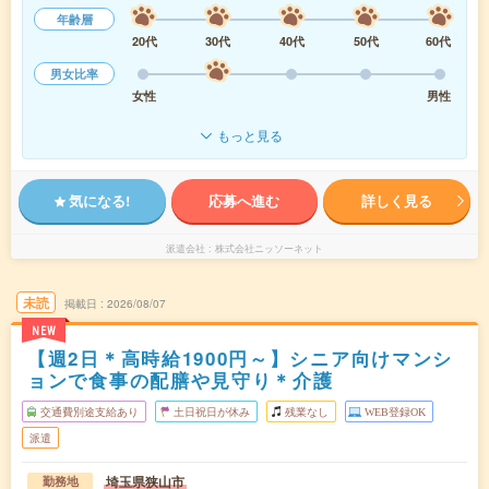
年齢層
20代
30代
40代
50代
60代
男女比率
女性
男性
もっと見る
気になる!
応募へ進む
詳しく見る
派遣会社
株式会社ニッソーネット
未読
掲載日
2026/08/07
NEW
【週2日＊高時給1900円～】シニア向けマンシ
ョンで食事の配膳や見守り＊介護
交通費別途支給あり
土日祝日が休み
残業なし
WEB登録OK
派遣
埼玉県狭山市
勤務地