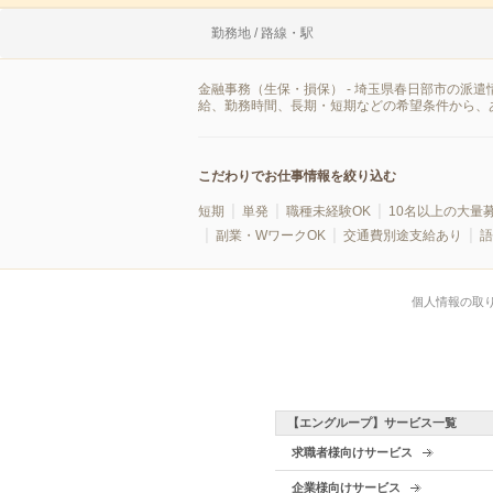
勤務地 / 路線・駅
金融事務（生保・損保） - 埼玉県春日部市の派
給、勤務時間、長期・短期などの希望条件から、
こだわりでお仕事情報を絞り込む
短期
単発
職種未経験OK
10名以上の大量
副業・WワークOK
交通費別途支給あり
語
個人情報の取
【エングループ】サービス一覧
求職者様向けサービス
企業様向けサービス