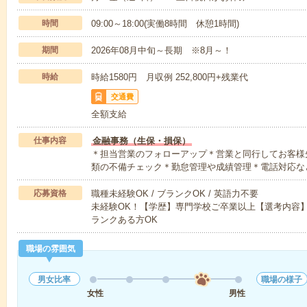
時間
09:00～18:00(実働8時間 休憩1時間)
期間
2026年08月中旬～長期 ※8月～！
時給
時給1580円 月収例 252,800円+残業代
交通費
全額支給
仕事内容
金融事務（生保・損保）
＊担当営業のフォローアップ＊営業と同行してお客様
類の不備チェック＊勤怠管理や成績管理＊電話対応な
応募資格
職種未経験OK / ブランクOK / 英語力不要
未経験OK！【学歴】専門学校ご卒業以上【選考内容
ランクある方OK
職場の雰囲気
男女比率
職場の様子
女性
男性