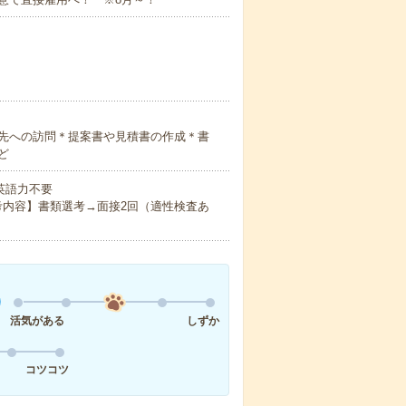
先への訪問＊提案書や見積書の作成＊書
ど
 英語力不要
考内容】書類選考→面接2回（適性検査あ
活気がある
しずか
コツコツ