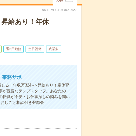
応募
No.TEMPGT26-0452927
万！昇給あり！年休
週5日勤務
土日祝休
残業多
店！事務サポ
せる！年収万324～×昇給あり！産休育
事が豊富なテンプスタッフ。あなたの
の転職が不安・お仕事探しの悩みを聞い
！おしごと相談付き登録会