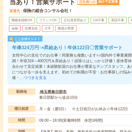
当あり！営業サポート
紹介予定派遣
正社員への
保険の総合コンサル会社！
派遣先
職種未経験OK
ブランクOK
正社員登用あり
OA不要
英語不要
金融
交費支給
大手
職場が禁煙
ここがポイント！
年俸324万円↑×昇給あり！年休122日〇営業サポート
女性中心の支社でのお仕事！同業務も複数います○○国内外で事業展開
調！年収324～400万円＆昇給あり！頑張りはしっかり評価！産休育
合わせて安定就業！未経験歓迎のお仕事が豊富なテンプスタッフ。あ
につながる一歩を支えます。初めての転職が不安・お仕事探しの悩み
催・…
つづきを見る
勤務地
埼玉県春日部市
春日部駅から徒歩10分
曜日頻度
月～金（週5日） ※土日祝日がお休み☆年休122日
時間
09:00～18:00(実働8時間 休憩1時間)
期間
【急募】即日～長期 最長半年の派遣期間後、双方合