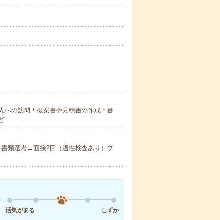
先への訪問＊提案書や見積書の作成＊書
ど
】書類選考→面接2回（適性検査あり）ブ
活気がある
しずか