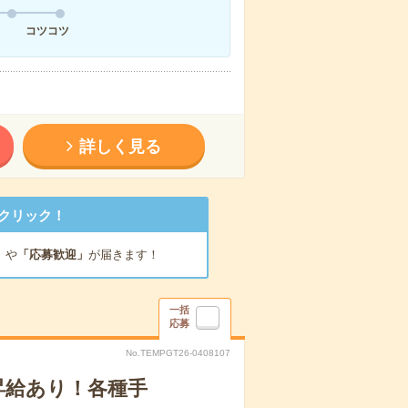
コツコツ
詳しく見る
クリック！
」
や
「応募歓迎」
が届きます！
一括
応募
No.TEMPGT26-0408107
昇給あり！各種手