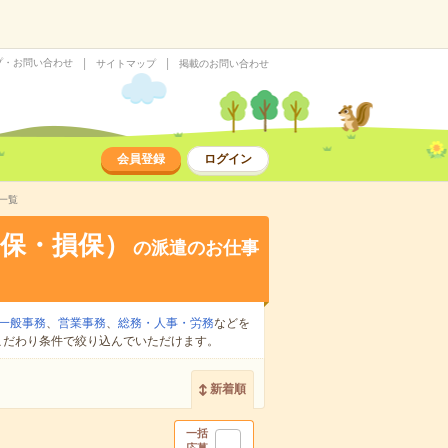
プ・お問い合わせ
サイトマップ
掲載のお問い合わせ
会員登録
ログイン
一覧
保・損保）
の派遣のお仕事
一般事務
、
営業事務
、
総務・人事・労務
などを
こだわり条件で絞り込んでいただけます。
新着順
一括