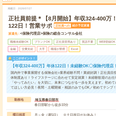
掲載日
2026/07/27
正社員前提＊【8月開始】年収324‐400
122日！営業サポ
紹介予定派遣
正社員への
<保険代理店>保険の総合コンサル会社
派遣先
職種未経験OK
ブランクOK
正社員登用あり
英語不要
WEB登録OK
金融
交費支給
大手
職場が禁煙
Excel
ここがポイント！
【年収324‐400万】年休122日！未経験OK〇保険代理
国内外で事業展開する保険会社○業界経験不問！業績好調！正社員目指
休制度あり！ライフステージに合わせて安定就業！未経験歓迎のお仕
「やってみたい」を大切に、未来につながる一歩を支えます。初めて
てほしい方必見！夜間・土曜開催・相談のみでもOK／初めてテンプ
勤務地
埼玉県春日部市
春日部駅から徒歩10分
曜日頻度
月～金（週5日） ※土日祝日がお休み！