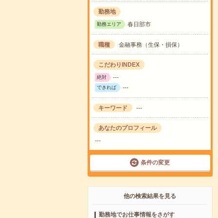
勤務地
春日部市
勤務エリア
職種
金融事務（生保・損保）
こだわりINDEX
---
絶対
---
できれば
キーワード
---
あなたのプロフィール
---
条件の変更
他の検索結果を見る
勤務地でお仕事情報をさがす