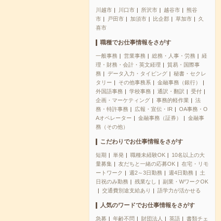
川越市
川口市
所沢市
越谷市
熊谷
市
戸田市
加須市
比企郡
草加市
久
喜市
職種でお仕事情報をさがす
一般事務
営業事務
総務・人事・労務
経
理・財務・会計・英文経理
貿易・国際事
務
データ入力・タイピング
秘書・セクレ
タリー
その他事務系
金融事務（銀行）
外国語事務
学校事務
通訳・翻訳
受付
企画・マーケティング
事務的軽作業
法
務・特許事務
広報・宣伝・IR
OA事務・O
Aオペレーター
金融事務（証券）
金融事
務（その他）
こだわりでお仕事情報をさがす
短期
単発
職種未経験OK
10名以上の大
量募集
友だちと一緒の応募OK
在宅・リモ
ートワーク
週2～3日勤務
週4日勤務
土
日祝のみ勤務
残業なし
副業・WワークOK
交通費別途支給あり
語学力が活かせる
人気のワードでお仕事情報をさがす
急募
年齢不問
財団法人
英語
書類チェ