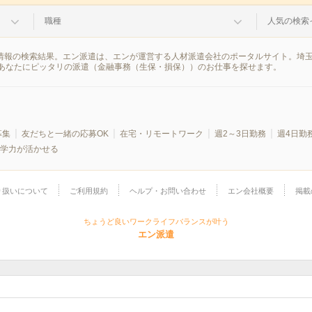
職種
人気の検索
遣情報の検索結果。エン派遣は、エンが運営する人材派遣会社のポータルサイト。埼
あなたにピッタリの派遣（金融事務（生保・損保））のお仕事を探せます。
募集
友だちと一緒の応募OK
在宅・リモートワーク
週2～3日勤務
週4日勤
学力が活かせる
り扱いについて
ご利用規約
ヘルプ・お問い合わせ
エン会社概要
掲載
ちょうど良いワークライフバランスが叶う
エン派遣