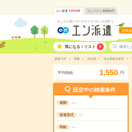
エン派遣
71573
件
エンバイト
82531
件
ちょうど良いワークライフバランスが叶う
関東版
気になる！リスト
0
保存し
派遣TOP
関東
埼玉県
埼玉県春日部市
,
1
5
5
0
平均時給:
円
設定中の検索条件
期間
---
派遣形式
---
時給
---