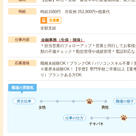
時給
時給1580円 月収例 252,800円+残業代
交通費
全額支給
仕事内容
金融事務（生保・損保）
＊担当営業のフォローアップ＊営業と同行してお客様
類の不備チェック＊勤怠管理や成績管理＊電話対応な
応募資格
職種未経験OK / ブランクOK / パソコンスキル不要 /
※業界未経験OK！【学歴】専門学校ご卒業以上【選
り）ブランクある方OK
職場の雰囲気
男女比率
職場の様子
女性
男性
仕事の仕方
テキパキ