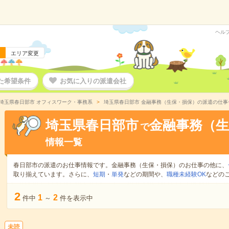
ヘル
エリア変更
た希望条件
お気に入りの派遣会社
埼玉県春日部市 オフィスワーク・事務系
埼玉県春日部市 金融事務（生保・損保）の派遣の仕事
埼玉県春日部市
金融事務（生
で
情報一覧
春日部市の派遣のお仕事情報です。金融事務（生保・損保）のお仕事の他に、
取り揃えています。さらに、
短期
・
単発
などの期間や、
職種未経験OK
などの
2
1
2
件中
～
件を表示中
未読