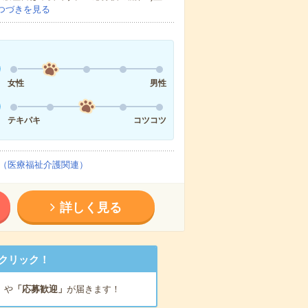
つづきを見る
女性
男性
テキパキ
コツコツ
（医療福祉介護関連）
詳しく見る
クリック！
」
や
「応募歓迎」
が届きます！