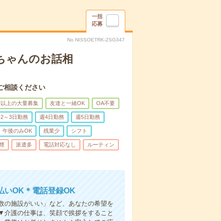
一括
応募
No.NISSOETRK-2SG347
あちゃんのお話相
ご相談ください
名以上の大量募集
友達と一緒OK
OA不要
2～3日勤務
週4日勤務
週5日勤務
午後のみOK
残業少
シフト
煙
派遣多
電話対応なし
ルーティン
いOK＊電話登録OK
人数の施設がいい」など、あなたの希望を
▼介護の仕事は、笑顔で挨拶をすること