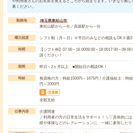
や利用者さんのお名前を覚えるところから始まります。いきなり難し
募ください。
勤務地
埼玉県東松山市
東松山駅から---分／高坂駅から---分
曜日頻度
シフト制（月～日）※平日のみなどの相談もOK※週3
時間
【シフト例】07:00～16:0009:00～18:0017:00
談ください！
期間
即日～2ヶ月以上 ■開始日の相談OK！
時給
無資格の方：時給1500円～1875円 / 介護福祉士：時給1
円～2000円
交通費
全額支給
仕事内容
介護関連
／利用者の方の日常生活をサポート！＼▽具体的には
紙や体操などのレクレーションに 一緒に参加したり