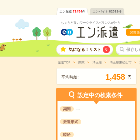
エン派遣
71454
件
エンバイト
82531
件
ちょうど良いワークライフバランスが叶う
関東版
気になる！リスト
0
保存し
派遣TOP
関東
埼玉県
埼玉県東松山市
,
1
4
5
8
平均時給:
円
設定中の検索条件
期間
---
派遣形式
---
時給
---