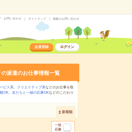
プ・お問い合わせ
サイトマップ
掲載のお問い合わせ
会員登録
ログイン
務
の派遣のお仕事情報一覧
ービス系
、
クリエイティブ系
などのお仕事を取
験OK
、
友だちと一緒の応募OK
などのこだわり
新着順
一括
応募