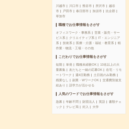
川越市
川口市
熊谷市
所沢市
越谷
市
戸田市
春日部市
加須市
比企郡
草加市
職種でお仕事情報をさがす
オフィスワーク・事務系
営業・販売・サー
ビス系
クリエイティブ系
IT・エンジニア
系
技術系
医療・介護・福祉・教育系
軽
作業・物流・工場・その他
こだわりでお仕事情報をさがす
短期
単発
職種未経験OK
10名以上の大
量募集
友だちと一緒の応募OK
在宅・リモ
ートワーク
週4日勤務
土日祝のみ勤務
残業なし
副業・WワークOK
交通費別途支
給あり
語学力が活かせる
人気のワードでお仕事情報をさがす
急募
年齢不問
財団法人
英語
書類チェ
ック
テレビ局
封入
大学