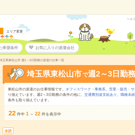
ヘル
エリア変更
た希望条件
お気に入りの派遣会社
埼玉県東松山市 週2～3日勤務の派遣の仕事一覧
埼玉県東松山市
週2～3日勤
で
東松山市の派遣のお仕事情報です。
オフィスワーク・事務系
、
営業・販売・サ
り揃えています。週2～3日勤務の条件の他に、
交通費別途支給あり
、
職種未経
条件も取り揃えています。
22
1
22
件中
～
件を表示中
未読