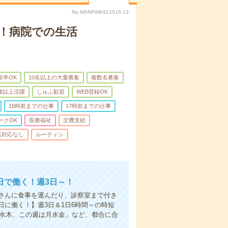
No.MANPWK912516-13
！病院での生活
新卒OK
10名以上の大量募集
複数名募集
0歳以上活躍
しゅふ歓迎
WEB登録OK
16時前までの仕事
17時前までの仕事
ークOK
医療福祉
交費支給
話対応なし
ルーティン
日で働く！週3日～！
さんに食事を運んだり、診察室まで付き
に働く！】週3日＆1日6時間～の時短
は水木、この週は月水金」など、都合に合