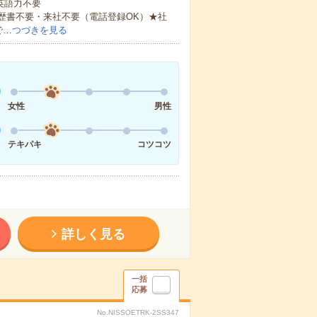
 英語力不要
歴書不要・来社不要（電話登録OK）★社
で…
つづきを見る
女性
男性
テキパキ
コツコツ
詳しく見る
一括
応募
No.NISSOETRK-2SS347