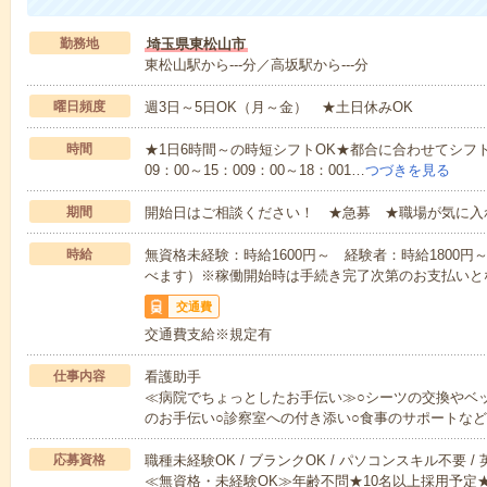
勤務地
埼玉県東松山市
東松山駅から---分／高坂駅から---分
曜日頻度
週3日～5日OK（月～金） ★土日休みOK
時間
★1日6時間～の時短シフトOK★都合に合わせてシフト
09：00～15：009：00～18：001…
つづきを見る
期間
開始日はご相談ください！ ★急募 ★職場が気に入
時給
無資格未経験：時給1600円～ 経験者：時給1800
べます）※稼働開始時は手続き完了次第のお支払いと
交通費
交通費支給※規定有
仕事内容
看護助手
≪病院でちょっとしたお手伝い≫○シーツの交換やベ
のお手伝い○診察室への付き添い○食事のサポートな
応募資格
職種未経験OK / ブランクOK / パソコンスキル不要 /
≪無資格・未経験OK≫年齢不問★10名以上採用予定