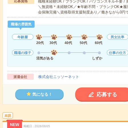
応募資格
職種未経験OK / ブランクOK / パソコンスキル不要 /
＼無資格＊未経験OK／★年齢不問・ブランクOK★履
会保険完備＼資格取得支援制度あり／働きながら0円
職場の雰囲気
年齢層
男女比率
20代
30代
40代
50代
60代
職場の様子
仕事の仕方
活気がある
しずか
株式会社ニッソーネット
派遣会社
応募する
気になる！
未読
NEW
掲載日
2026/08/05