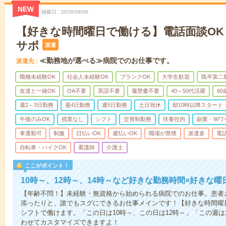
NEW
掲載日
2026/08/06
【好きな時間曜日で働ける】電話面談OK
サポ
派遣
≪勤務地が選べる≫病院でのお仕事です。
派遣先
職種未経験OK
社会人未経験OK
ブランクOK
大学生歓迎
既卒第二
友達と一緒OK
OA不要
英語不要
履歴書不要
40～50代活躍
6
週2～3日勤務
週4日勤務
週5日勤務
土日祝休
朝10時以降スタート
午後のみOK
残業なし
シフト
交替制勤務
扶養控内
副業・Wワ
車通勤可
制服
日払いOK
週払いOK
職場が禁煙
派遣多
電
自転車・バイクOK
看護師
介護士
ここがポイント！
10時～、12時～、14時～など好きな勤務時間×好きな曜
【年齢不問！】未経験・無資格から始められる病院でのお仕事。患者
添ったりと、誰でもスグにできるお仕事メインです！【好きな時間曜日
シフトで働けます。「この日は10時～、この日は12時～」「この週
わせてカスタマイズできますよ！