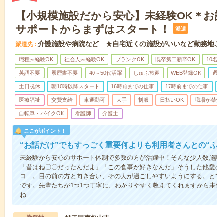
【小規模施設だから安心】未経験OK＊お
サポートからまずはスタート！
派遣
介護施設や病院など ★自宅近くの施設がいいなど勤務地
派遣先
職種未経験OK
社会人未経験OK
ブランクOK
既卒第二新卒OK
10
英語不要
履歴書不要
40～50代活躍
しゅふ歓迎
WEB登録OK
週
土日祝休
朝10時以降スタート
16時前までの仕事
17時前までの仕事
医療福祉
交費支給
車通勤可
大手
制服
日払いOK
職場が禁
自転車・バイクOK
看護師
介護士
ここがポイント！
“お話だけ”でもすっごく重要何よりも利用者さんとの“
未経験から安心のサポート体制で多数の方が活躍中！そんな少人数施
「昔はね〇〇だったんだよ」「この食事が好きなんだ」そうした他愛
コ…。目の前の方と向き合い、その人が過ごしやすいようにする。と
です。先輩たちが1つ1つ丁寧に、わかりやすく教えてくれますから
ね