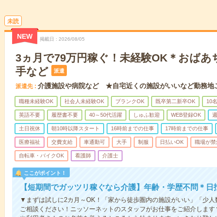
未読
NEW
掲載日
2026/08/05
3ヵ月で79万円稼ぐ！未経験OK＊おば
手など
派遣
介護施設や病院など ★自宅近くの施設がいいなど勤務地
派遣先
職種未経験OK
社会人未経験OK
ブランクOK
既卒第二新卒OK
10
英語不要
履歴書不要
40～50代活躍
しゅふ歓迎
WEB登録OK
週
土日祝休
朝10時以降スタート
16時前までの仕事
17時前までの仕事
医療福祉
交費支給
車通勤可
大手
制服
日払いOK
職場が禁
自転車・バイクOK
看護師
介護士
ここがポイント！
【短期間でガッツリ稼ぐなら介護】年齢・学歴不問＊日払
▼まずは試しに2カ月～OK！「家から徒歩圏内の施設がいい」「少
ご相談ください！ニッソーネットのスタッフがお仕事をご紹介します