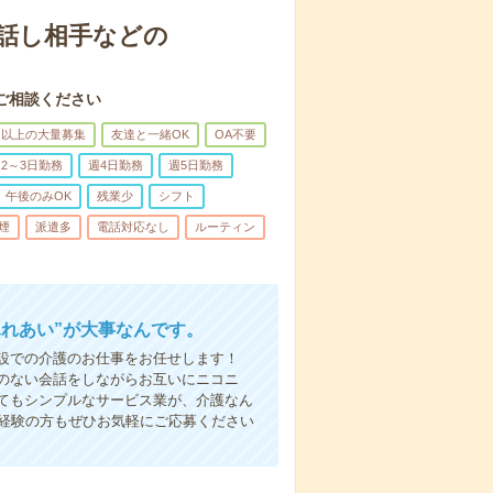
話し相手などの
ご相談ください
名以上の大量募集
友達と一緒OK
OA不要
2～3日勤務
週4日勤務
週5日勤務
午後のみOK
残業少
シフト
煙
派遣多
電話対応なし
ルーティン
ふれあい”が大事なんです。
設での介護のお仕事をお任せします！
のない会話をしながらお互いにニコニ
てもシンプルなサービス業が、介護なん
未経験の方もぜひお気軽にご応募ください