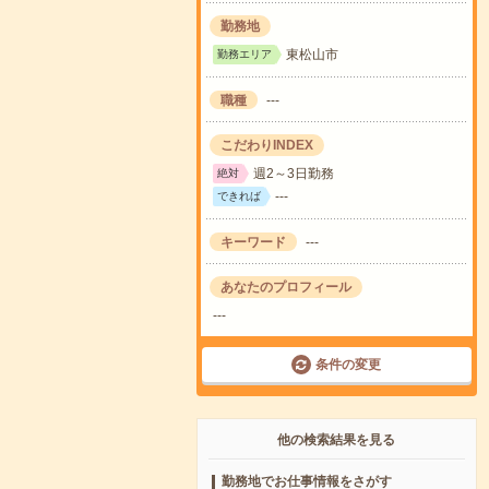
勤務地
東松山市
勤務エリア
職種
---
こだわりINDEX
週2～3日勤務
絶対
---
できれば
キーワード
---
あなたのプロフィール
---
条件の変更
他の検索結果を見る
勤務地でお仕事情報をさがす