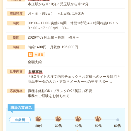
本庄駅から車10分／児玉駅から車12分
月～金（週5日） ※土日祝はお休み
曜日頻度
09:00～17:00(実働7時間 休憩1時間)※＜時間相談OK！＞
時間
9：00～17：00や9：30～…
2026年09月上旬～長期 ※9月～！
期間
時給1400円 月収例 196,000円
時給
交通費
全額支給
営業事務
仕事内容
＊ECサイトの注文内容チェック＊お客様へのメール対応＊
商品データの入力・更新＊メーカーへの発注サポー…
職種未経験OK / ブランクOK / 英語力不要
応募資格
事務のご経験をお持ちの方
職場の雰囲気
年齢層
20代
30代
40代
50代
60代