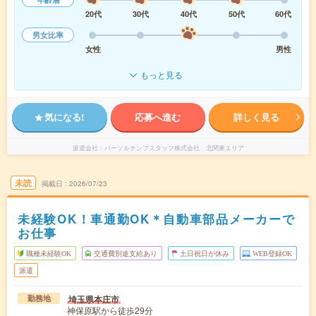
20代
30代
40代
50代
60代
男女比率
女性
男性
もっと見る
気になる!
応募へ進む
詳しく見る
派遣会社
パーソルテンプスタッフ株式会社 北関東エリア
未読
掲載日
2026/07/23
未経験OK！車通勤OK＊自動車部品メーカーで
お仕事
職種未経験OK
交通費別途支給あり
土日祝日が休み
WEB登録OK
派遣
埼玉県本庄市
勤務地
神保原駅から徒歩29分