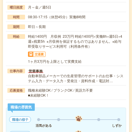
月～金／週5日
曜日頻度
08:30-17:15（休憩45分）実働8時間
時間
即日～長期
期間
時給1400円 月収例 23万円 時給1400円×実働8h×週5日×4
時給
週+残業5h ※月収例を保証するものではありません。※給与
即受取りサービス利用可（利用条件有）
交通費
1ヶ月3万円を上限として実費支給
営業事務
仕事内容
自動車部品メーカーでの生産管理のサポートのお仕事・シス
テム入力・データ入力・受発注・資料作成・電話対…
職種未経験OK / ブランクOK / 英語力不要
応募資格
■未経験OK！
職場の雰囲気
職場の様子
活気がある
しずか