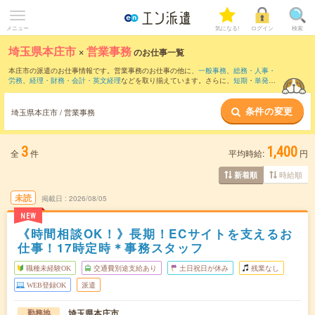
メニュー
気になる!
ログイン
検索
埼玉県本庄市
×
営業事務
のお仕事一覧
本庄市の派遣のお仕事情報です。営業事務のお仕事の他に、
一般事務
、
総務・人事・
労務
、
経理・財務・会計・英文経理
などを取り揃えています。さらに、
短期
・
単発
な
どの期間や、
職種未経験OK
などのこだわり条件で絞り込んでいただけます。職種辞
典：
営業事務のお仕事とは？とは？
条件の変更
埼玉県本庄市 / 営業事務
3
1,400
全
件
平均時給:
円
時給順
新着順
未読
掲載日
2026/08/05
NEW
《時間相談OK！》長期！ECサイトを支えるお
仕事！17時定時＊事務スタッフ
職種未経験OK
交通費別途支給あり
土日祝日が休み
残業なし
WEB登録OK
派遣
埼玉県本庄市
勤務地