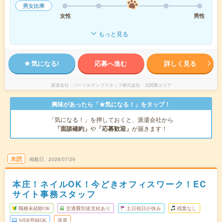
男女比率
女性
男性
もっと見る
気になる!
応募へ進む
詳しく見る
派遣会社
パーソルテンプスタッフ株式会社 北関東エリア
興味があったら「★気になる！」をタップ！
「気になる！」を押しておくと、派遣会社から
「面談確約」
や
「応募歓迎」
が届きます！
未読
掲載日
2026/07/29
本庄！ネイルOK！今どきオフィスワーク！EC
サイト事務スタッフ
職種未経験OK
交通費別途支給あり
土日祝日が休み
残業なし
WEB登録OK
派遣