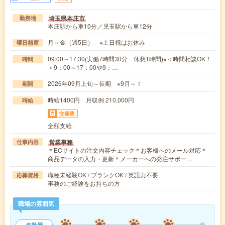
埼玉県本庄市
勤務地
本庄駅から車10分／児玉駅から車12分
月～金（週5日） ※土日祝はお休み
曜日頻度
09:00～17:30(実働7時間30分 休憩1時間)※＜時間相談OK！
時間
＞9：00～17：00や9：…
2026年09月上旬～長期 ※9月～！
期間
時給1400円 月収例 210,000円
時給
交通費
全額支給
営業事務
仕事内容
＊ECサイトの注文内容チェック＊お客様へのメール対応＊
商品データの入力・更新＊メーカーへの発注サポー…
職種未経験OK / ブランクOK / 英語力不要
応募資格
事務のご経験をお持ちの方
職場の雰囲気
年齢層