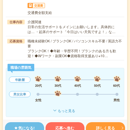
交通費
交通費全額支給
介護関連
仕事内容
日常の生活サポートをメインにお願いします。具体的に
は… ・起床のサポート「今日はいい天気ですよ！」な…
職種未経験OK / ブランクOK / パソコンスキル不要 / 英語力不
応募資格
要
ブランクOK！◆年齢・学歴不問！ブランクのある方も歓
迎！◆Wワーク・副業OK◆資格取得支援あり※10…
職場の雰囲気
年齢層
20代
30代
40代
50代
60代
男女比率
女性
男性
もっと見る
気になる!
応募へ進む
詳しく見る