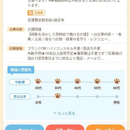
ります。
交通費
交通費全額支給※規定有
介護関連
仕事内容
【経験を活かして高時給で働ける介護】～お仕事内容～・食
事／入浴／排せつ介助・移乗や見守り・レクリエー…
ブランクOK / パソコンスキル不要 / 英語力不要
応募資格
年齢不問★10名以上採用予定★履歴書は不要です▽応募後の
流れ1)翌営業日までに担当より電話・メールで…
職場の雰囲気
年齢層
20代
30代
40代
50代
60代
男女比率
女性
男性
もっと見る