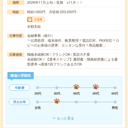
2026年11月上旬～長期 ※11月～！
期間
時給1450円 月収例 203,000円
時給
交通費
全額支給
金融事務（銀行）
仕事内容
＊伝票処理、端末操作、帳票整理＊電話応対、FAX対応＊ロ
ビーのお客様の誘導、カンタンな受付＊商品概要…
職種未経験OK / ブランクOK / 英語力不要
応募資格
未経験OK！【選考ステップ】履歴書・職務経歴書による書
類選考→面接1回ブランクある方OK
職場の雰囲気
年齢層
20代
30代
40代
50代
60代
男女比率
女性
男性
もっと見る