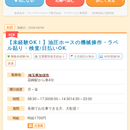
気になる!
応募へ進む
詳しく見る
派遣会社
マンパワーグループ株式会社 ケアサービス事業部 （医療福祉介護関連）
未読
掲載日
2026/08/06
NEW
【未経験OK！】油圧ホースの機械操作・ラベ
ル貼り・検査/日払いOK
職種未経験OK
交通費別途支給あり
土日祝日が休み
WEB登録OK
派遣
埼玉県加須市
勤務地
花崎駅から車4分
月～金
曜日頻度
08:30～17:3006:00～14:3014:30～23:00
時間
長期でお仕事できる方、大歓迎！
期間
時給1700円
時給
交通費