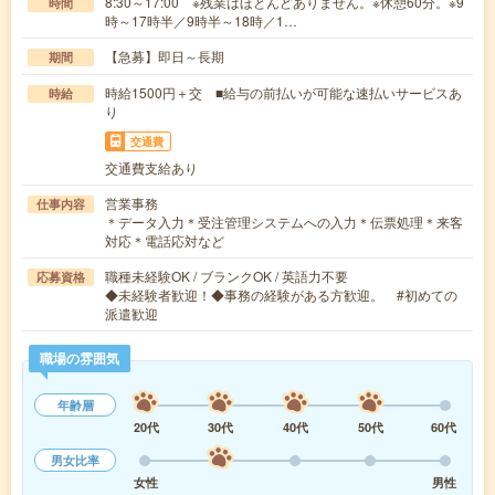
8:30～17:00 ※残業はほとんどありません。※休憩60分。※9
時間
時～17時半／9時半～18時／1…
【急募】即日～長期
期間
時給1500円＋交 ■給与の前払いが可能な速払いサービスあ
時給
り
交通費
交通費支給あり
営業事務
仕事内容
＊データ入力＊受注管理システムへの入力＊伝票処理＊来客
対応＊電話応対など
職種未経験OK / ブランクOK / 英語力不要
応募資格
◆未経験者歓迎！◆事務の経験がある方歓迎。 #初めての
派遣歓迎
職場の雰囲気
年齢層
20代
30代
40代
50代
60代
男女比率
女性
男性