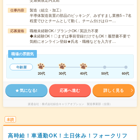
製造（組立・加工）
仕事内容
半導体製造装置の部品のピッキング、みずすまし業務5～7名
程度でひとチームとして動く。チーム分けはロー…
職種未経験OK / ブランクOK / 英語力不要
応募資格
◆未経験OK！〇まずは事前登録だけでもOK！履歴書不要で
気軽にオンライン登録★氏名・職種などを入力す…
職場の雰囲気
年齢層
20代
30代
40代
50代
60代
気になる!
応募へ進む
詳しく見る
派遣会社
株式会社綜合キャリアオプション 製造事業部（全国）
未読
高時給！車通勤OK！土日休み！フォークリフ