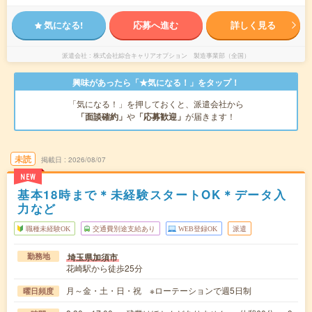
気になる!
応募へ進む
詳しく見る
派遣会社
株式会社綜合キャリアオプション 製造事業部（全国）
興味があったら「★気になる！」をタップ！
「気になる！」を押しておくと、派遣会社から
「面談確約」
や
「応募歓迎」
が届きます！
未読
掲載日
2026/08/07
NEW
基本18時まで＊未経験スタートOK＊データ入
力など
職種未経験OK
交通費別途支給あり
WEB登録OK
派遣
埼玉県加須市
勤務地
花崎駅から徒歩25分
月～金・土・日・祝 ※ローテーションで週5日制
曜日頻度