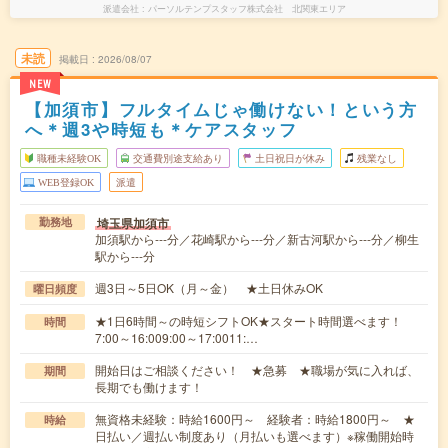
派遣会社
パーソルテンプスタッフ株式会社 北関東エリア
未読
掲載日
2026/08/07
NEW
【加須市】フルタイムじゃ働けない！という方
へ＊週3や時短も＊ケアスタッフ
職種未経験OK
交通費別途支給あり
土日祝日が休み
残業なし
WEB登録OK
派遣
埼玉県加須市
勤務地
加須駅から---分／花崎駅から---分／新古河駅から---分／柳生
駅から---分
週3日～5日OK（月～金） ★土日休みOK
曜日頻度
★1日6時間～の時短シフトOK★スタート時間選べます！
時間
7:00～16:009:00～17:0011:…
開始日はご相談ください！ ★急募 ★職場が気に入れば、
期間
長期でも働けます！
無資格未経験：時給1600円～ 経験者：時給1800円～ ★
時給
日払い／週払い制度あり（月払いも選べます）※稼働開始時