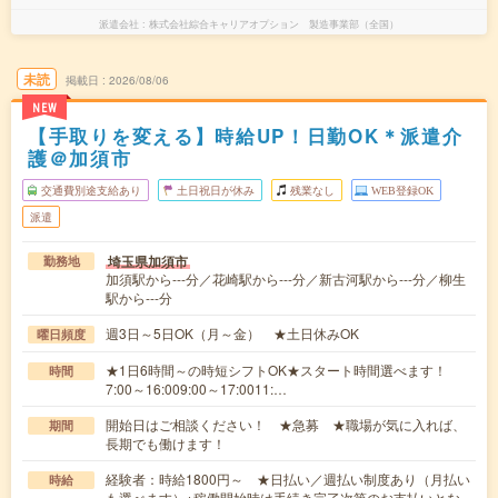
派遣会社
株式会社綜合キャリアオプション 製造事業部（全国）
未読
掲載日
2026/08/06
NEW
【手取りを変える】時給UP！日勤OK＊派遣介
護＠加須市
交通費別途支給あり
土日祝日が休み
残業なし
WEB登録OK
派遣
埼玉県加須市
勤務地
加須駅から---分／花崎駅から---分／新古河駅から---分／柳生
駅から---分
週3日～5日OK（月～金） ★土日休みOK
曜日頻度
★1日6時間～の時短シフトOK★スタート時間選べます！
時間
7:00～16:009:00～17:0011:…
開始日はご相談ください！ ★急募 ★職場が気に入れば、
期間
長期でも働けます！
経験者：時給1800円～ ★日払い／週払い制度あり（月払い
時給
も選べます）※稼働開始時は手続き完了次第のお支払いとな