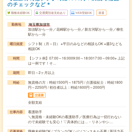
のチェックなど＊
職種未経験OK
交通費別途支給あり
WEB登録OK
派遣
埼玉県加須市
勤務地
加須駅から---分／花崎駅から---分／新古河駅から---分／柳生
駅から---分
シフト制（月～日） ※平日のみなどの相談もOK ※週3なども
曜日頻度
相談OK
【シフト例】07:00～16:0009:00～18:0017:00～09:00※ 上記
時間
は一例です！そ…
即日～2ヶ月以上
期間
無資格の方：時給1500円～1875円 / 介護福祉士：時給1800
時給
円～2250円 / 初任者以上：時給1600円～2000円
交通費
全額支給
看護助手
仕事内容
＼無資格・未経験OKの看護助手／医療行為は一切行わない
ので未経験でも安心！▽具体的には…・リネンやシ…
職種未経験OK / ブランクOK / パソコンスキル不要 / 英語力不
応募資格