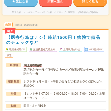
気になる!
応募へ進む
詳しく見る
派遣会社
マンパワーグループ株式会社 ケアサービス事業部 （医療福祉介護関連）
未読
掲載日
2026/08/06
NEW
【医療行為はナシ】時給1500円！病院で備品
のチェックなど
職種未経験OK
交通費別途支給あり
土日祝日が休み
WEB登録OK
派遣
埼玉県加須市
勤務地
加須駅から---分／花崎駅から---分／新古河駅から---分／柳生
駅から---分
シフト制（月～日） ※平日のみなどの相談もOK ※週3なども
曜日頻度
相談OK
【シフト例】07:00～16:0009:00～18:0017:00～09:00※ 上記
時間
は一例です！そ…
即日～2ヶ月以上
期間