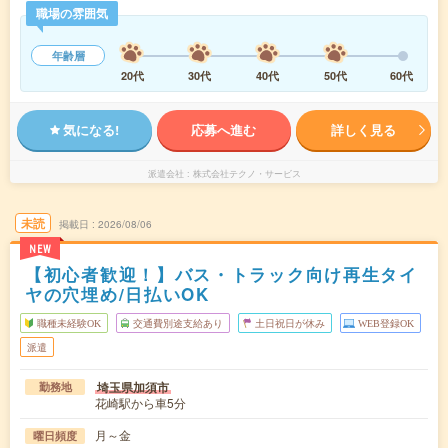
職場の雰囲気
年齢層
20代
30代
40代
50代
60代
気になる!
応募へ進む
詳しく見る
派遣会社
株式会社テクノ・サービス
未読
掲載日
2026/08/06
NEW
【初心者歓迎！】バス・トラック向け再生タイ
ヤの穴埋め/日払いOK
職種未経験OK
交通費別途支給あり
土日祝日が休み
WEB登録OK
派遣
埼玉県加須市
勤務地
花崎駅から車5分
月～金
曜日頻度