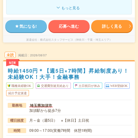
もっと見る
気になる!
応募へ進む
詳しく見る
派遣会社
株式会社スタッフサービス（神奈川・千葉・埼玉エリア）
未読
掲載日
2026/08/07
NEW
時給1450円＊【週5日×7時間】昇給制度あり！
未経験OK！大手！金融事務
職種未経験OK
交通費別途支給あり
土日祝日が休み
WEB登録OK
紹介予定派遣
埼玉県加須市
勤務地
加須駅から徒歩7分
月～金（週5日） ※【休日】土日祝
曜日頻度
09:00～17:00(実働7時間 休憩1時間)
時間