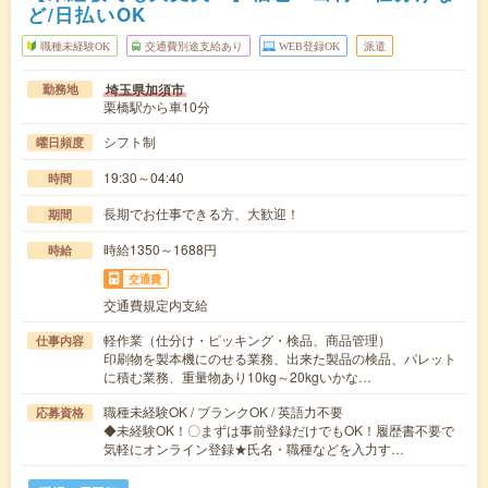
ど/日払いOK
職種未経験OK
交通費別途支給あり
WEB登録OK
派遣
埼玉県加須市
勤務地
栗橋駅から車10分
シフト制
曜日頻度
19:30～04:40
時間
長期でお仕事できる方、大歓迎！
期間
時給1350～1688円
時給
交通費
交通費規定内支給
軽作業（仕分け・ピッキング・検品、商品管理）
仕事内容
印刷物を製本機にのせる業務、出来た製品の検品、パレット
に積む業務、重量物あり10kg～20kgいかな…
職種未経験OK / ブランクOK / 英語力不要
応募資格
◆未経験OK！〇まずは事前登録だけでもOK！履歴書不要で
気軽にオンライン登録★氏名・職種などを入力す…