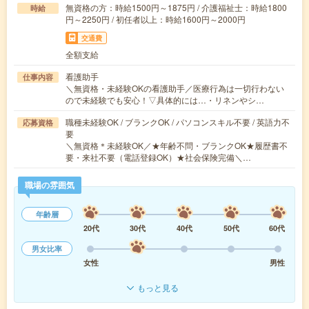
無資格の方：時給1500円～1875円 / 介護福祉士：時給1800
時給
円～2250円 / 初任者以上：時給1600円～2000円
交通費
全額支給
看護助手
仕事内容
＼無資格・未経験OKの看護助手／医療行為は一切行わない
ので未経験でも安心！▽具体的には…・リネンやシ…
職種未経験OK / ブランクOK / パソコンスキル不要 / 英語力不
応募資格
要
＼無資格＊未経験OK／★年齢不問・ブランクOK★履歴書不
要・来社不要（電話登録OK）★社会保険完備＼…
職場の雰囲気
年齢層
20代
30代
40代
50代
60代
男女比率
女性
男性
もっと見る