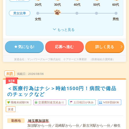
20代
30代
40代
50代
60代
男女比率
女性
男性
もっと見る
気になる!
応募へ進む
詳しく見る
派遣会社
マンパワーグループ株式会社 ケアサービス事業部 （医療福祉介護関連）
未読
掲載日
2026/08/06
NEW
＜医療行為はナシ＞時給1500円！病院で備品
のチェックなど
職種未経験OK
交通費別途支給あり
土日祝日が休み
WEB登録OK
派遣
埼玉県加須市
勤務地
加須駅から---分／花崎駅から---分／新古河駅から---分／柳生