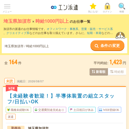
メニュー
気になる!
ログイン
検索
埼玉県加須市
×
時給1000円以上
のお仕事一覧
加須市の派遣のお仕事情報です。
オフィスワーク・事務系
、
営業・販売・サービス系
、
クリエイティブ系
などのお仕事を取り揃えています。さらに、
短期
・
単発
などの期
間や、
職種未経験OK
などのこだわり条件で絞り込んでいただけます。
条件の変更
時給
1150円以上
・
1800円以上
の求人はこちら
埼玉県加須市 / 時給1000円以上
当サイトでは法令を遵守し、最低賃金以上の求人のみを掲載しています。
164
1,423
全
件
平均時給:
円
時給順
新着順
未読
掲載日
2026/08/07
NEW
【未経験者歓迎！】半導体装置の組立スタッ
フ/日払いOK
職種未経験OK
交通費別途支給あり
土日祝日が休み
WEB登録OK
派遣
埼玉県加須市
勤務地