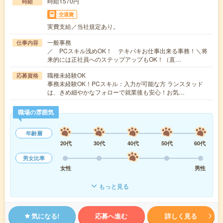
時給1570円
時給
交通費
実費支給／当社規定あり。
一般事務
仕事内容
／ PCスキル浅めOK！ テキパキお仕事出来る事務！＼将
来的には正社員へのステップアップもOK！（直…
職種未経験OK
応募資格
事務未経験OK！PCスキル：入力が可能な方 ランスタッド
は、きめ細やかなフォローで就業後も安心！お気…
職場の雰囲気
年齢層
20代
30代
40代
50代
60代
男女比率
女性
男性
もっと見る
気になる!
応募へ進む
詳しく見る