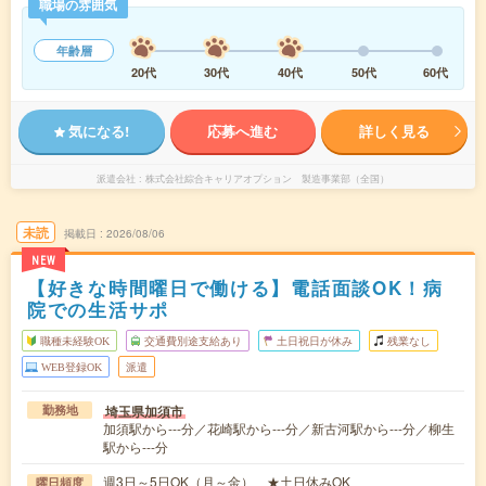
職場の雰囲気
年齢層
20代
30代
40代
50代
60代
気になる!
応募へ進む
詳しく見る
派遣会社
株式会社綜合キャリアオプション 製造事業部（全国）
未読
掲載日
2026/08/06
NEW
【好きな時間曜日で働ける】電話面談OK！病
院での生活サポ
職種未経験OK
交通費別途支給あり
土日祝日が休み
残業なし
WEB登録OK
派遣
埼玉県加須市
勤務地
加須駅から---分／花崎駅から---分／新古河駅から---分／柳生
駅から---分
週3日～5日OK（月～金） ★土日休みOK
曜日頻度