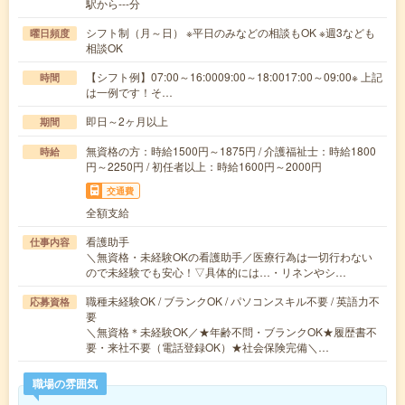
駅から---分
シフト制（月～日） ※平日のみなどの相談もOK ※週3なども
曜日頻度
相談OK
【シフト例】07:00～16:0009:00～18:0017:00～09:00※ 上記
時間
は一例です！そ…
即日～2ヶ月以上
期間
無資格の方：時給1500円～1875円 / 介護福祉士：時給1800
時給
円～2250円 / 初任者以上：時給1600円～2000円
交通費
全額支給
看護助手
仕事内容
＼無資格・未経験OKの看護助手／医療行為は一切行わない
ので未経験でも安心！▽具体的には…・リネンやシ…
職種未経験OK / ブランクOK / パソコンスキル不要 / 英語力不
応募資格
要
＼無資格＊未経験OK／★年齢不問・ブランクOK★履歴書不
要・来社不要（電話登録OK）★社会保険完備＼…
職場の雰囲気