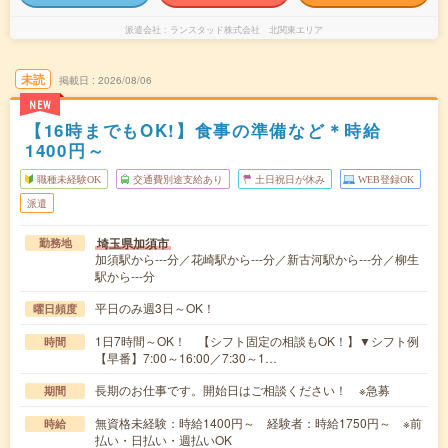
派遣会社
ランスタッド株式会社 北関東エリア
未読
掲載日
2026/08/06
NEW
【16時までもOK!】食事の準備など＊時給
1400円～
職種未経験OK
交通費別途支給あり
土日祝日が休み
WEB登録OK
派遣
埼玉県加須市
勤務地
加須駅から---分／花崎駅から---分／新古河駅から---分／柳生
駅から---分
平日のみ週3日～OK！
曜日頻度
1日7時間～OK！ 【シフト固定の相談もOK！】▼シフト例
時間
【早番】7:00～16:00／7:30～1…
長期のお仕事です。開始日はご相談ください！ ※急募
期間
無資格未経験：時給1400円～ 経験者：時給1750円～ ※前
時給
払い・日払い・週払いOK