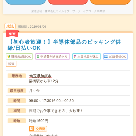
派遣会社
株式会社ウィルオブ・ワーク ケアワーク事業部
未読
掲載日
2026/08/06
NEW
【初心者歓迎！】半導体部品のピッキング供
給/日払いOK
職種未経験OK
交通費別途支給あり
土日祝日が休み
WEB登録OK
派遣
埼玉県加須市
勤務地
栗橋駅から車12分
月～金
曜日頻度
09:00～17:3016:00～00:30
時間
長期でお仕事できる方、大歓迎！
期間
時給1600円
時給
交通費
交通費規定内支給