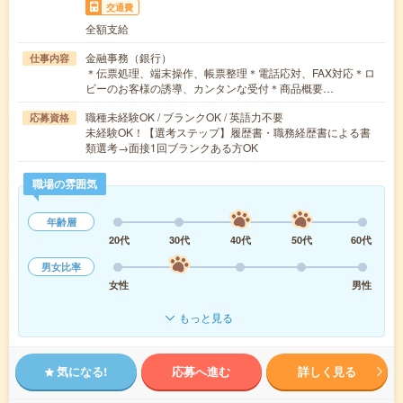
交通費
全額支給
金融事務（銀行）
仕事内容
＊伝票処理、端末操作、帳票整理＊電話応対、FAX対応＊ロ
ビーのお客様の誘導、カンタンな受付＊商品概要…
職種未経験OK / ブランクOK / 英語力不要
応募資格
未経験OK！【選考ステップ】履歴書・職務経歴書による書
類選考→面接1回ブランクある方OK
職場の雰囲気
年齢層
20代
30代
40代
50代
60代
男女比率
女性
男性
もっと見る
気になる!
応募へ進む
詳しく見る