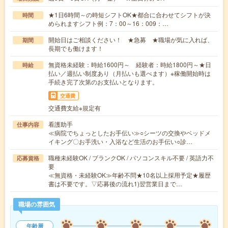
★1日6時間～の時短シフトOK★都合に合わせてシフトが決
時間
められますシフト例：7：00～16：009：…
開始日はご相談ください！ ★急募 ★職場が気に入れば、
期間
長期でも働けます！
無資格未経験：時給1600円～ 経験者：時給1800円～★日
時給
払い／週払い制度あり（月払いも選べます）※稼働開始時は
手続き完了次第のお支払いとなります。
交通費
交通費支給※規定有
看護助手
仕事内容
≪病院でちょっとしたお手伝い≫○シーツの交換やベッドメ
イキング〇お手洗い・入浴など生活のお手伝い○診…
職種未経験OK / ブランクOK / パソコンスキル不要 / 英語力不
応募資格
要
≪無資格・未経験OK≫年齢不問★10名以上採用予定★履歴
書は不要です。▽応募後の流れ1)翌営業日まで…
職場の雰囲気
年齢層