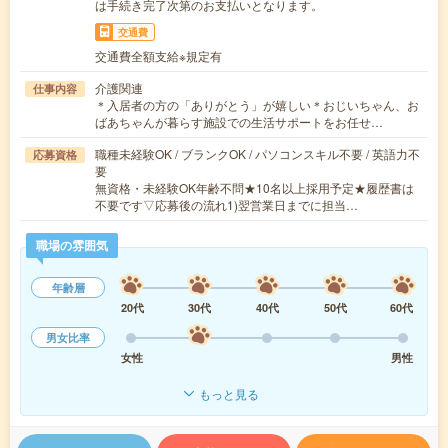
は手続き完了次第のお支払いとなります。
交通費
交通費全額支給※規定有
介護関連
仕事内容
＊入居者の方の「ありがとう」が嬉しい＊おじいちゃん、お
ばあちゃんが暮らす施設での生活サポートをお任せ…
職種未経験OK / ブランクOK / パソコンスキル不要 / 英語力不
応募資格
要
無資格・未経験OK年齢不問★10名以上採用予定★履歴書は
不要です▽応募後の流れ1)翌営業日までに担当…
職場の雰囲気
年齢層
20代
30代
40代
50代
60代
男女比率
女性
男性
もっと見る