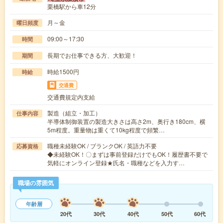
栗橋駅から車12分
月～金
曜日頻度
09:00～17:30
時間
長期でお仕事できる方、大歓迎！
期間
時給1500円
時給
交通費
交通費規定内支給
製造（組立・加工）
仕事内容
半導体制御装置の製造大きさは高さ2m、奥行き180cm、横
5m程度。重量物は重くて10kg程度で頻繁…
職種未経験OK / ブランクOK / 英語力不要
応募資格
◆未経験OK！〇まずは事前登録だけでもOK！履歴書不要で
気軽にオンライン登録★氏名・職種などを入力す…
職場の雰囲気
年齢層
20代
30代
40代
50代
60代