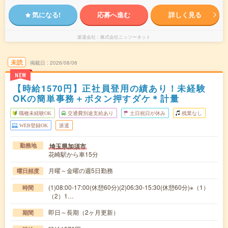
気になる!
応募へ進む
詳しく見る
派遣会社
株式会社ニッソーネット
未読
掲載日
2026/08/06
NEW
【時給1570円】正社員登用の績あり！未経験
OKの簡単事務＋ボタン押すダケ＊計量
職種未経験OK
交通費別途支給あり
土日祝日が休み
残業なし
WEB登録OK
派遣
埼玉県加須市
勤務地
花崎駅から車15分
月曜～金曜の週5日勤務
曜日頻度
(1)08:00-17:00(休憩60分)(2)06:30-15:30(休憩60分)※（1）
時間
（2）1…
即日～長期（2ヶ月更新）
期間