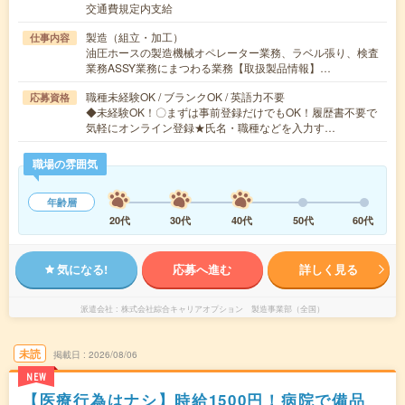
交通費規定内支給
製造（組立・加工）
仕事内容
油圧ホースの製造機械オペレーター業務、ラベル張り、検査
業務ASSY業務にまつわる業務【取扱製品情報】…
職種未経験OK / ブランクOK / 英語力不要
応募資格
◆未経験OK！〇まずは事前登録だけでもOK！履歴書不要で
気軽にオンライン登録★氏名・職種などを入力す…
職場の雰囲気
年齢層
20代
30代
40代
50代
60代
気になる!
応募へ進む
詳しく見る
派遣会社
株式会社綜合キャリアオプション 製造事業部（全国）
未読
掲載日
2026/08/06
NEW
【医療行為はナシ】時給1500円！病院で備品