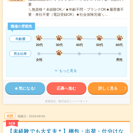
要
＼無資格＊未経験OK／★年齢不問・ブランクOK★履歴書不
要・来社不要（電話登録OK）★社会保険完備＼…
職場の雰囲気
年齢層
20代
30代
40代
50代
60代
男女比率
女性
男性
もっと見る
気になる!
応募へ進む
詳しく見る
派遣会社
株式会社ニッソーネット
未読
掲載日
2026/08/06
NEW
【未経験でも大丈夫＊】梱包・出荷・仕分けな