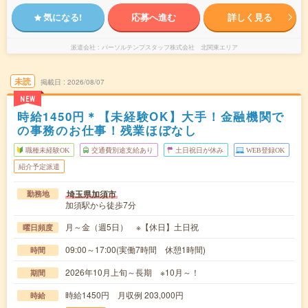
気になる!
応募へ進む
詳しく見る
派遣会社
パーソルテンプスタッフ株式会社 北関東エリア
未読
掲載日
2026/08/07
NEW
時給1450円＊【未経験OK】大手！金融機関で
の事務のお仕事！残業ほぼなし
職種未経験OK
交通費別途支給あり
土日祝日が休み
WEB登録OK
紹介予定派遣
埼玉県加須市
勤務地
加須駅から徒歩7分
月～金（週5日） ※【休日】土日祝
曜日頻度
09:00～17:00(実働7時間 休憩1時間)
時間
2026年10月上旬～長期 ※10月～！
期間
時給1450円 月収例 203,000円
時給