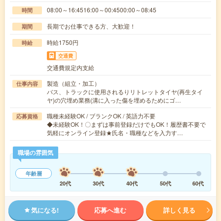
08:00～16:4516:00～00:4500:00～08:45
時間
長期でお仕事できる方、大歓迎！
期間
時給1750円
時給
交通費
交通費規定内支給
製造（組立・加工）
仕事内容
バス、トラックに使用されるりリトレットタイヤ(再生タイ
ヤ)の穴埋め業務(溝に入った傷を埋めるためにゴ…
職種未経験OK / ブランクOK / 英語力不要
応募資格
◆未経験OK！〇まずは事前登録だけでもOK！履歴書不要で
気軽にオンライン登録★氏名・職種などを入力す…
職場の雰囲気
年齢層
20代
30代
40代
50代
60代
気になる!
応募へ進む
詳しく見る