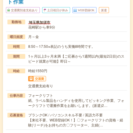
ト作業
交通費別途支給あり
土日祝日が休み
WEB登録OK
派遣
埼玉県加須市
勤務地
花崎駅から車9分
月～金
曜日頻度
8:50～17:50※表記のうち実働8時間です。
時間
1ヶ月以上3ヶ月未満【ご応募から1週間以内(最短2日目)のス
期間
ピード就業が可能】即日～
時給1550円
時給
交通費
交通費支給有り
フォークリフト
仕事内容
紙、ラベル製品をハンディを使用してピッキング作業、フォ
ークリフトで運搬作業をお願いします。(派遣)2…
ブランクOK / パソコンスキル不要 / 英語力不要
応募資格
【来社不要、WEB登録OK！】〇フォークリフトの資格・経
験(リーチ)をお持ちの方〇フリーター、主婦(…