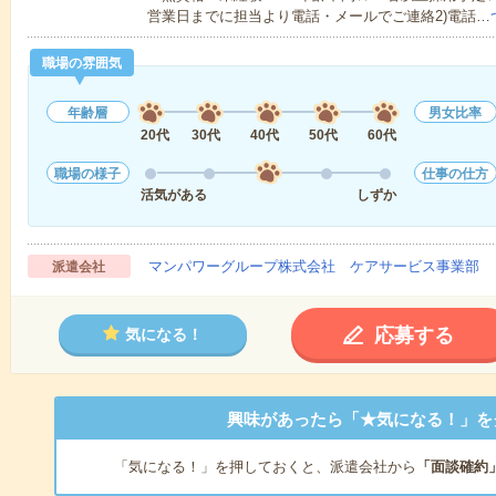
営業日までに担当より電話・メールでご連絡2)電話…
職場の雰囲気
年齢層
男女比率
20代
30代
40代
50代
60代
職場の様子
仕事の仕方
活気がある
しずか
マンパワーグループ株式会社 ケアサービス事業部 
派遣会社
応募する
気になる！
興味があったら「★気になる！」を
「気になる！」を押しておくと、派遣会社から
「面談確約