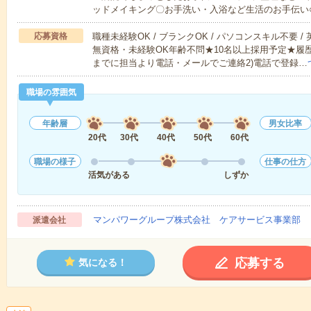
ッドメイキング〇お手洗い・入浴など生活のお手伝い
応募資格
職種未経験OK / ブランクOK / パソコンスキル不要 /
無資格・未経験OK年齢不問★10名以上採用予定★履
までに担当より電話・メールでご連絡2)電話で登録…
職場の雰囲気
年齢層
男女比率
20代
30代
40代
50代
60代
職場の様子
仕事の仕方
活気がある
しずか
マンパワーグループ株式会社 ケアサービス事業部 
派遣会社
応募する
気になる！