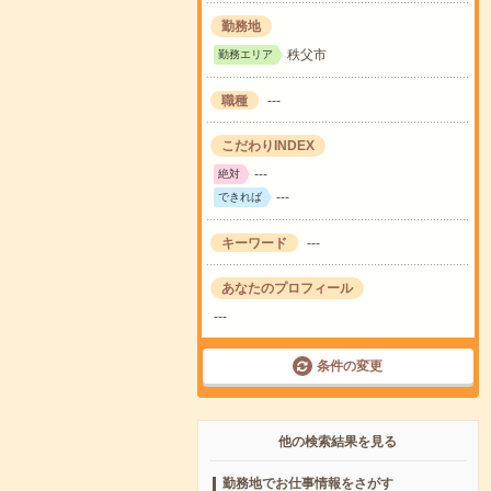
勤務地
秩父市
勤務エリア
職種
---
こだわりINDEX
---
絶対
---
できれば
キーワード
---
あなたのプロフィール
---
条件の変更
他の検索結果を見る
勤務地でお仕事情報をさがす