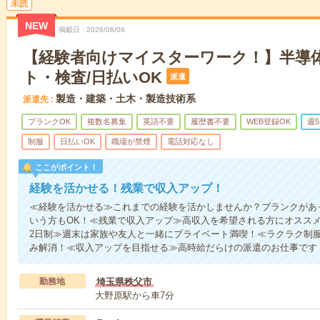
未読
NEW
掲載日
2026/08/06
【経験者向けマイスターワーク！】半導
ト・検査/日払いOK
派遣
製造・建築・土木・製造技術系
派遣先
ブランクOK
複数名募集
英語不要
履歴書不要
WEB登録OK
週
制服
日払いOK
職場が禁煙
電話対応なし
ここがポイント！
経験を活かせる！残業で収入アップ！
≪経験を活かせる≫これまでの経験を活かしませんか？ブランクがあ
いう方もOK！≪残業で収入アップ≫高収入を希望される方にオススメ
2日制≫週末は家族や友人と一緒にプライベート満喫！≪ラクラク制
み解消！≪収入アップを目指せる≫高時給だらけの派遣のお仕事です
勤務地
埼玉県秩父市
大野原駅から車7分