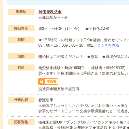
勤務地
埼玉県秩父市
三峰口駅から---分
曜日頻度
週3日～5日OK（月～金） ★土日休みOK
時間
★1日6時間～の時短シフトOK★都合に合わせてシフト
09：00～15：009：00～18：001…
つづきを見る
期間
開始日はご相談ください！ ★急募 ★職場が気に入
時給
無資格未経験：時給1600円～ 経験者：時給1800
選べます）※稼働開始時は手続き完了次第のお支払い
交通費
交通費全額支給※規定有
仕事内容
看護助手
≪病院でちょっとしたお手伝い≫〇お手洗い・入浴な
食事のサポート〇シーツ交換や環境整備など…患者さ
応募資格
職種未経験OK / ブランクOK / パソコンスキル不要 /
≪無資格・未経験OK≫年齢不問★10名以上採用予定