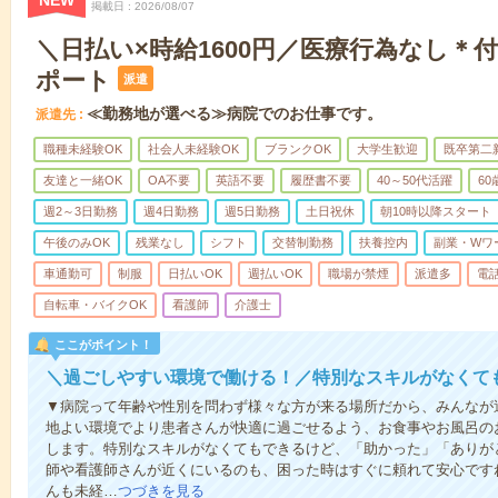
NEW
掲載日
2026/08/07
＼日払い×時給1600円／医療行為なし＊
ポート
派遣
≪勤務地が選べる≫病院でのお仕事です。
派遣先
職種未経験OK
社会人未経験OK
ブランクOK
大学生歓迎
既卒第二
友達と一緒OK
OA不要
英語不要
履歴書不要
40～50代活躍
6
週2～3日勤務
週4日勤務
週5日勤務
土日祝休
朝10時以降スタート
午後のみOK
残業なし
シフト
交替制勤務
扶養控内
副業・Wワ
車通勤可
制服
日払いOK
週払いOK
職場が禁煙
派遣多
電
自転車・バイクOK
看護師
介護士
ここがポイント！
＼過ごしやすい環境で働ける！／特別なスキルがなくて
▼病院って年齢や性別を問わず様々な方が来る場所だから、みんなが
地よい環境でより患者さんが快適に過ごせるよう、お食事やお風呂の
します。特別なスキルがなくてもできるけど、「助かった」「ありが
師や看護師さんが近くにいるのも、困った時はすぐに頼れて安心です
んも未経…
つづきを見る