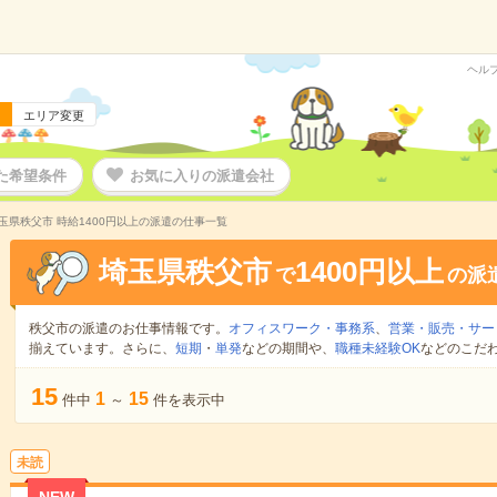
ヘル
エリア変更
た希望条件
お気に入りの派遣会社
玉県秩父市 時給1400円以上の派遣の仕事一覧
埼玉県秩父市
1400円以上
で
の派
秩父市の派遣のお仕事情報です。
オフィスワーク・事務系
、
営業・販売・サー
揃えています。さらに、
短期
・
単発
などの期間や、
職種未経験OK
などのこだ
15
1
15
件中
～
件を表示中
未読