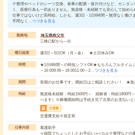
テ整理やベッドのシーツ交換、食事の配膳・後片付けなど、カンタン
く、医療行為も一切ありません。無資格・未経験でも安心して始めら
仕事ではないけど高時給。しかも、週3日・1日6時間～無理なく働け
手間なく…
つづきを見る
勤務地
埼玉県秩父市
三峰口駅から---分
曜日頻度
週3日～5日OK（月～金） ★土日休みOK
時間
★1日6時間～の時短シフトOK★もちろんフルタイムシ
～16:009:00～18:0011:00～2…
つづきを見る
期間
長期のお仕事です。開始日はご相談ください！ ★急
時給
無資格未経験：時給1600円～ 経験者：時給1800
べます）※稼働開始時は手続き完了次第のお支払いと
交通費
交通費支給※規定有
仕事内容
看護助手
≪病院でちょっとしたお手伝い≫○カルテ整理などの