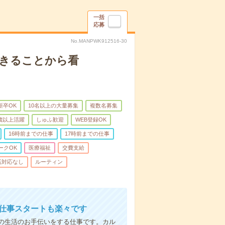
一括
応募
No.MANPWK912516-30
できることから看
新卒OK
10名以上の大量募集
複数名募集
0歳以上活躍
しゅふ歓迎
WEB登録OK
16時前までの仕事
17時前までの仕事
ークOK
医療福祉
交費支給
話対応なし
ルーティン
お仕事スタートも楽々です
の生活のお手伝いをする仕事です。カル