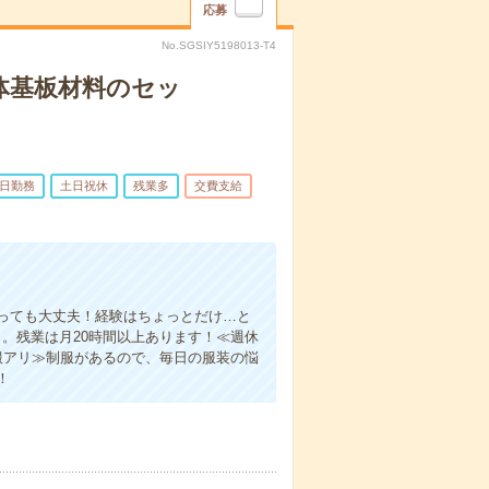
応募
No.SGSIY5198013-T4
体基板材料のセッ
5日勤務
土日祝休
残業多
交費支給
っても大丈夫！経験はちょっとだけ…と
。残業は月20時間以上あります！≪週休
服アリ≫制服があるので、毎日の服装の悩
！