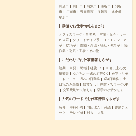
川越市
川口市
所沢市
越谷市
熊谷
市
戸田市
春日部市
加須市
比企郡
草加市
職種でお仕事情報をさがす
オフィスワーク・事務系
営業・販売・サー
ビス系
クリエイティブ系
IT・エンジニア
系
技術系
医療・介護・福祉・教育系
軽
作業・物流・工場・その他
こだわりでお仕事情報をさがす
短期
単発
職種未経験OK
10名以上の大
量募集
友だちと一緒の応募OK
在宅・リモ
ートワーク
週2～3日勤務
週4日勤務
土
日祝のみ勤務
残業なし
副業・WワークOK
交通費別途支給あり
語学力が活かせる
人気のワードでお仕事情報をさがす
急募
年齢不問
財団法人
英語
書類チェ
ック
テレビ局
封入
大学