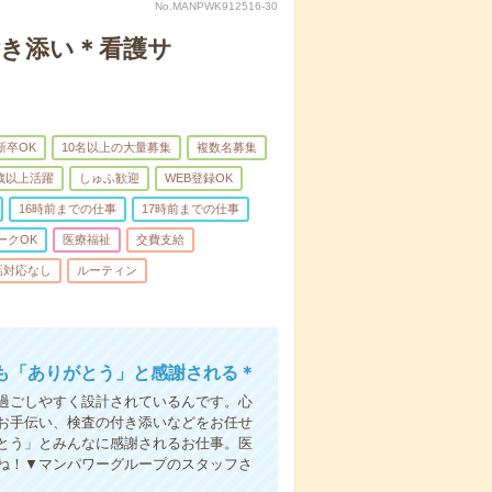
No.MANPWK912516-30
付き添い＊看護サ
新卒OK
10名以上の大量募集
複数名募集
0歳以上活躍
しゅふ歓迎
WEB登録OK
16時前までの仕事
17時前までの仕事
ークOK
医療福祉
交費支給
話対応なし
ルーティン
も「ありがとう」と感謝される＊
過ごしやすく設計されているんです。心
お手伝い、検査の付き添いなどをお任せ
とう」とみんなに感謝されるお仕事。医
ね！▼マンパワーグループのスタッフさ