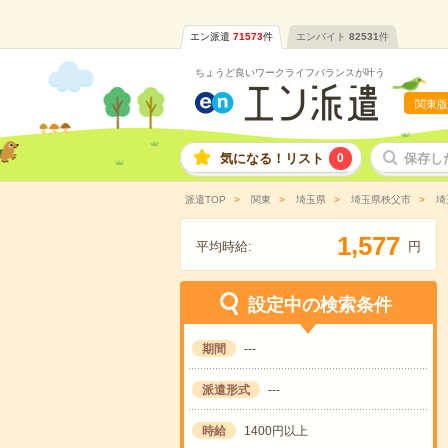
エン派遣
71573
件
エンバイト
82531
件
ちょうど良いワークライフバランスが叶う
関東版
気になる！リスト
0
保存し
派遣TOP
関東
埼玉県
埼玉県秩父市
埼
,
1
5
7
7
平均時給:
円
設定中の検索条件
期間
---
派遣形式
---
時給
1400円以上