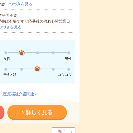
○診…
つづきを見る
 英語力不要
歴書は不要です▽応募後の流れ1)翌営業日
つづきを見る
女性
男性
テキパキ
コツコツ
（医療福祉介護関連）
詳しく見る
一括