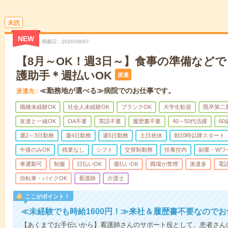
未読
NEW
掲載日
2026/08/07
【8月～OK！週3日～】食事の準備など
護助手＊週払いOK
派遣
≪勤務地が選べる≫病院でのお仕事です。
派遣先
職種未経験OK
社会人未経験OK
ブランクOK
大学生歓迎
既卒第二
友達と一緒OK
OA不要
英語不要
履歴書不要
40～50代活躍
6
週2～3日勤務
週4日勤務
週5日勤務
土日祝休
朝10時以降スタート
午後のみOK
残業なし
シフト
交替制勤務
扶養控内
副業・Wワ
車通勤可
制服
日払いOK
週払いOK
職場が禁煙
派遣多
電
自転車・バイクOK
看護師
介護士
ここがポイント！
≪未経験でも時給1600円！≫来社＆履歴書不要なので
【あくまでお手伝いから】看護師さんのサポート役として、患者さん