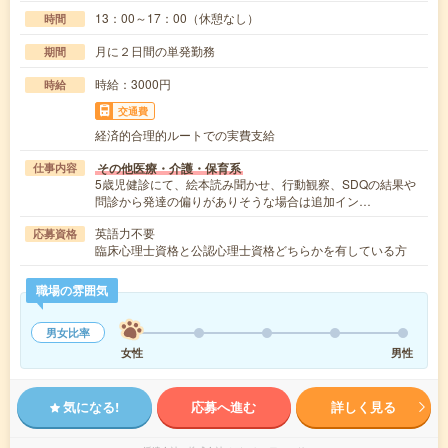
13：00～17：00（休憩なし）
時間
月に２日間の単発勤務
期間
時給：3000円
時給
交通費
経済的合理的ルートでの実費支給
その他医療・介護・保育系
仕事内容
5歳児健診にて、絵本読み聞かせ、行動観察、SDQの結果や
問診から発達の偏りがありそうな場合は追加イン…
英語力不要
応募資格
臨床心理士資格と公認心理士資格どちらかを有している方
職場の雰囲気
男女比率
女性
男性
気になる!
応募へ進む
詳しく見る