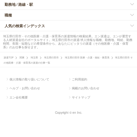
勤務地 / 路線・駅
職種
人気の検索インデックス
埼玉県行田市 - その他医療・介護・保育系の派遣情報の検索結果。エン派遣は、エンが運営す
る人材派遣会社のポータルサイト。埼玉県行田市の派遣/求人情報を職種、勤務地、時給、勤務
時間、長期・短期などの希望条件から、あなたにピッタリの派遣（その他医療・介護・保育
系）のお仕事を探せます。
派遣TOP
関東
埼玉県
埼玉県行田市
埼玉県行田市 医療・介護・福祉・教育系
埼玉県行田市 そ
の他医療・介護・保育系の派遣の仕事一覧
個人情報の取り扱いについて
ご利用規約
ヘルプ・お問い合わせ
掲載のお問い合わせ
エン会社概要
サイトマップ
Copyright © en Inc.