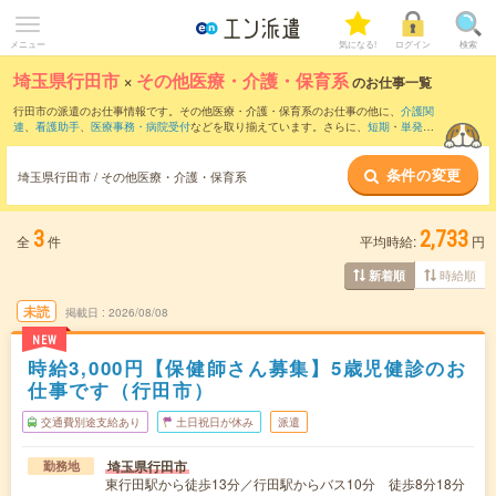
メニュー
気になる!
ログイン
検索
埼玉県行田市
×
その他医療・介護・保育系
のお仕事一覧
行田市の派遣のお仕事情報です。その他医療・介護・保育系のお仕事の他に、
介護関
連
、
看護助手
、
医療事務・病院受付
などを取り揃えています。さらに、
短期
・
単発
な
どの期間や、
職種未経験OK
などのこだわり条件で絞り込んでいただけます。
条件の変更
埼玉県行田市 / その他医療・介護・保育系
3
2,733
全
件
平均時給:
円
時給順
新着順
未読
掲載日
2026/08/08
NEW
時給3,000円【保健師さん募集】5歳児健診のお
仕事です（行田市）
交通費別途支給あり
土日祝日が休み
派遣
埼玉県行田市
勤務地
東行田駅から徒歩13分／行田駅からバス10分 徒歩8分18分