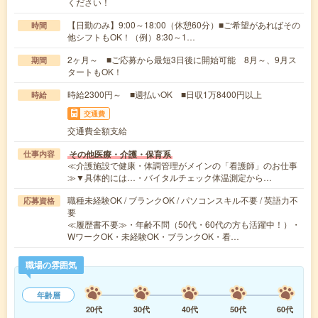
ください！
【日勤のみ】9:00～18:00（休憩60分）■ご希望があればその
時間
他シフトもOK！（例）8:30～1…
2ヶ月～ ■ご応募から最短3日後に開始可能 8月～、9月ス
期間
タートもOK！
時給2300円～ ■週払いOK ■日収1万8400円以上
時給
交通費
交通費全額支給
その他医療・介護・保育系
仕事内容
≪介護施設で健康・体調管理がメインの「看護師」のお仕事
≫▼具体的には…・バイタルチェック体温測定から…
職種未経験OK / ブランクOK / パソコンスキル不要 / 英語力不
応募資格
要
≪履歴書不要≫・年齢不問（50代・60代の方も活躍中！）・
WワークOK・未経験OK・ブランクOK・看…
職場の雰囲気
年齢層
20代
30代
40代
50代
60代