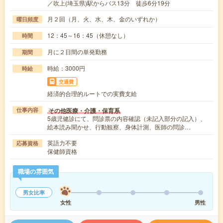
／吹上(埼玉県)駅からバス13分 徒歩6分19分
月２回（月、火、水、木、金のいずれか）
曜日頻度
12：45～16：45（休憩なし）
時間
月に２日間の単発勤務
期間
時給：3000円
時給
交通費
経済的合理的ルートでの実費支給
その他医療・介護・保育系
仕事内容
5歳児健診にて、問診票の内容確認（未記入部分の記入）、
絵本読み聞かせ、行動観察、身体計測、医師の問診…
英語力不要
応募資格
保健師資格
職場の雰囲気
男女比率
女性
男性