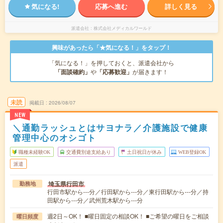
気になる!
応募へ進む
詳しく見る
派遣会社
株式会社メディカルワールド
興味があったら「★気になる！」をタップ！
「気になる！」を押しておくと、派遣会社から
「面談確約」
や
「応募歓迎」
が届きます！
未読
掲載日
2026/08/07
NEW
＼通勤ラッシュとはサヨナラ／介護施設で健康
管理中心のオシゴト
職種未経験OK
交通費別途支給あり
土日祝日が休み
WEB登録OK
派遣
埼玉県行田市
勤務地
行田市駅から---分／行田駅から---分／東行田駅から---分／持
田駅から---分／武州荒木駅から---分
週2日～OK！ ■曜日固定の相談OK！ ■ご希望の曜日をご相談
曜日頻度