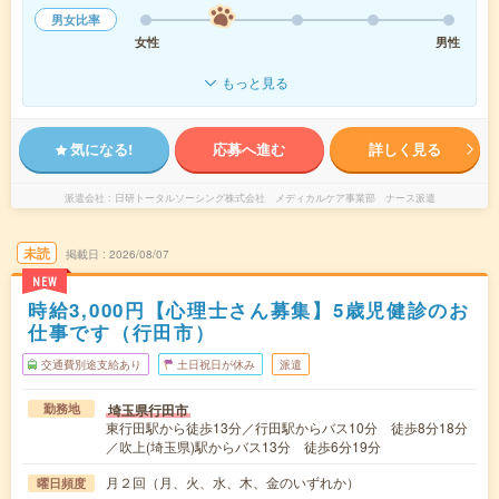
男女比率
女性
男性
もっと見る
気になる!
応募へ進む
詳しく見る
派遣会社
日研トータルソーシング株式会社 メディカルケア事業部 ナース派遣
未読
掲載日
2026/08/07
NEW
時給3,000円【心理士さん募集】5歳児健診のお
仕事です（行田市）
交通費別途支給あり
土日祝日が休み
派遣
埼玉県行田市
勤務地
東行田駅から徒歩13分／行田駅からバス10分 徒歩8分18分
／吹上(埼玉県)駅からバス13分 徒歩6分19分
月２回（月、火、水、木、金のいずれか）
曜日頻度