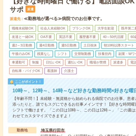
【好きな時間曜日で働ける】電話面談OK
サポ
派遣
≪勤務地が選べる≫病院でのお仕事です。
派遣先
職種未経験OK
社会人未経験OK
ブランクOK
大学生歓迎
既卒第二
友達と一緒OK
OA不要
英語不要
履歴書不要
40～50代活躍
6
週2～3日勤務
週4日勤務
週5日勤務
土日祝休
朝10時以降スタート
午後のみOK
残業なし
シフト
交替制勤務
扶養控内
副業・Wワ
車通勤可
制服
日払いOK
週払いOK
職場が禁煙
派遣多
電
自転車・バイクOK
看護師
介護士
ここがポイント！
10時～、12時～、14時～など好きな勤務時間×好きな曜
【年齢不問！】未経験・無資格から始められる病院でのお仕事。患者
添ったりと、誰でもスグにできるお仕事メインです！【好きな時間曜日
シフトで働けます。「この日は10時～、この日は12時～」「この週
わせてカスタマイズできますよ！
勤務地
埼玉県行田市