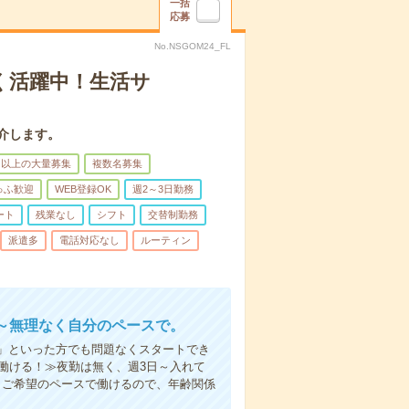
一括
応募
No.NSGOM24_FL
く活躍中！生活サ
介します。
名以上の大量募集
複数名募集
ゅふ歓迎
WEB登録OK
週2～3日勤務
ート
残業なし
シフト
交替制勤務
派遣多
電話対応なし
ルーティン
～無理なく自分のペースで。
」といった方でも問題なくスタートでき
働ける！≫夜勤は無く、週3日～入れて
。ご希望のペースで働けるので、年齢関係