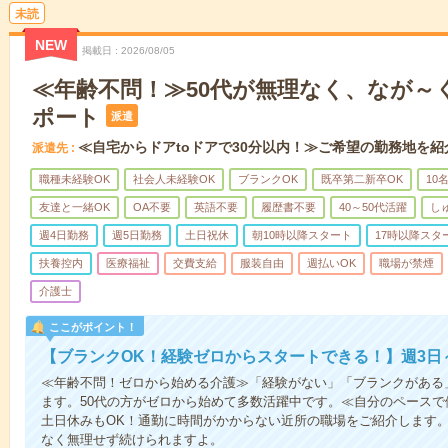
未読
NEW
掲載日
2026/08/05
≪年齢不問！≫50代が無理なく、なが～
ポート
派遣
≪自宅からドアtoドアで30分以内！≫ご希望の勤務地を紹
派遣先
職種未経験OK
社会人未経験OK
ブランクOK
既卒第二新卒OK
10
友達と一緒OK
OA不要
英語不要
履歴書不要
40～50代活躍
し
週4日勤務
週5日勤務
土日祝休
朝10時以降スタート
17時以降スタ
扶養控内
医療福祉
交費支給
服装自由
週払いOK
職場が禁煙
介護士
ここがポイント！
【ブランクOK！経験ゼロからスタートできる！】週3日
≪年齢不問！ゼロから始める介護≫「経験がない」「ブランクがある
ます。50代の方がゼロから始めて多数活躍中です。≪自分のペースで
土日休みもOK！通勤に時間がかからない近所の職場をご紹介します
なく無理せず続けられますよ。