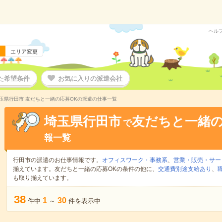
ヘル
エリア変更
た希望条件
お気に入りの派遣会社
玉県行田市 友だちと一緒の応募OKの派遣の仕事一覧
埼玉県行田市
友だちと一緒の
で
報一覧
行田市の派遣のお仕事情報です。
オフィスワーク・事務系
、
営業・販売・サー
揃えています。友だちと一緒の応募OKの条件の他に、
交通費別途支給あり
、
も取り揃えています。
38
1
30
件中
～
件を表示中