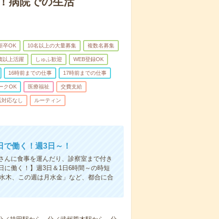
！病院での生活
新卒OK
10名以上の大量募集
複数名募集
0歳以上活躍
しゅふ歓迎
WEB登録OK
16時前までの仕事
17時前までの仕事
ークOK
医療福祉
交費支給
話対応なし
ルーティン
日で働く！週3日～！
さんに食事を運んだり、診察室まで付き
に働く！】週3日＆1日6時間～の時短
は水木、この週は月水金」など、都合に合