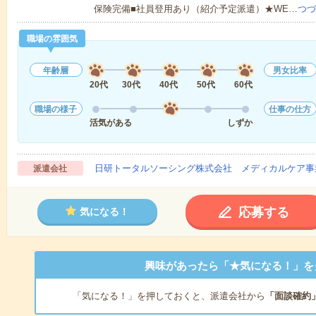
保険完備■社員登用あり（紹介予定派遣）★WE…
つづ
職場の雰囲気
年齢層
男女比率
20代
30代
40代
50代
60代
職場の様子
仕事の仕方
活気がある
しずか
日研トータルソーシング株式会社 メディカルケア事
派遣会社
応募する
気になる！
興味があったら「★気になる！」を
「気になる！」を押しておくと、派遣会社から
「面談確約