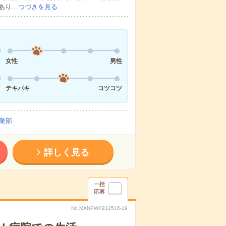
あり…
つづきを見る
女性
男性
テキパキ
コツコツ
業部
詳しく見る
一括
応募
No.MANPWK912516-19