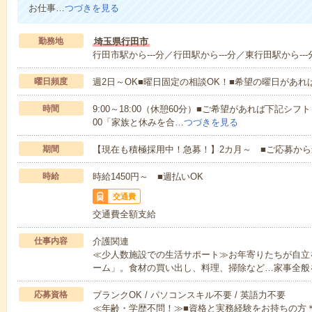
お仕事…
つづきを見る
勤務地
埼玉県行田市
行田市駅から---分／行田駅から---分／東行田駅から---
曜日頻度
週2日～OK■曜日固定の相談OK！■希望の曜日があ
時間
9:00～18:00（休憩60分）■ご希望があれば下記シフトもOK
00「家族と休みを合…
つづきを見る
期間
【現在も積極採用中！急募！】2カ月～ ■ご応募から
時給
時給1450円～ ■週払いOK
交通費
交通費全額支給
仕事内容
介護関連
≪少人数施設での生活サポート≫お年寄りたちが自立
ーム」。食材の買い出し、料理、掃除など…家事全般
応募資格
ブランクOK / パソコンスキル不要 / 英語力不要
≪年齢・学歴不問！≫■資格と実務経験をお持ちの方