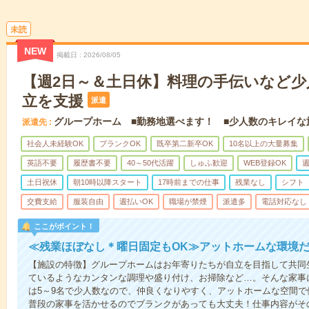
未読
NEW
掲載日
2026/08/05
【週2日～＆土日休】料理の手伝いなど少
立を支援
派遣
グループホーム ■勤務地選べます！ ■少人数のキレイな
派遣先
社会人未経験OK
ブランクOK
既卒第二新卒OK
10名以上の大量募集
英語不要
履歴書不要
40～50代活躍
しゅふ歓迎
WEB登録OK
週
土日祝休
朝10時以降スタート
17時前までの仕事
残業なし
シフト
交費支給
服装自由
週払いOK
職場が禁煙
派遣多
電話対応なし
ここがポイント！
≪残業ほぼなし＊曜日固定もOK≫アットホームな環境
【施設の特徴】グループホームはお年寄りたちが自立を目指して共同
ているようなカンタンな調理や盛り付け、お掃除など…。そんな家事
は5～9名で少人数なので、仲良くなりやすく、アットホームな空間
普段の家事を活かせるのでブランクがあっても大丈夫！仕事内容がそ