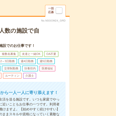
一括
応募
No.NSGOM24_GRD
人数の施設で自
施設でのお仕事です！
複数名募集
友達と一緒OK
OA不要
2～3日勤務
週4日勤務
週5日勤務
交替制勤務
扶養控内
医療福祉
ルーティン
介護士
だから一人一人に寄り添えます！
生活を送る施設です。いつも家庭でやっ
に近いこともお仕事の一つです。利用者
で働けますよ。【始めやすく続けやすい】
のままスキルや資格になっていく素敵な