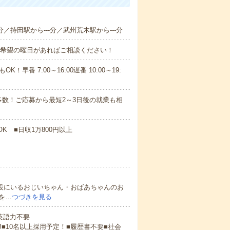
分／持田駅から---分／武州荒木駅から---分
！■希望の曜日があればご相談ください！
！早番 7:00～16:00遅番 10:00～19:
数！ご応募から最短2～3日後の就業も相
K ■日収1万800円以上
施設にいるおじいちゃん・おばあちゃんのお
を…
つづきを見る
 英語力不要
!■10名以上採用予定！■履歴書不要■社会