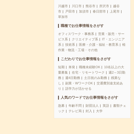
川越市
川口市
熊谷市
所沢市
越谷
市
戸田市
加須市
春日部市
上尾市
草加市
職種でお仕事情報をさがす
オフィスワーク・事務系
営業・販売・サー
ビス系
クリエイティブ系
IT・エンジニア
系
技術系
医療・介護・福祉・教育系
軽
作業・物流・工場・その他
こだわりでお仕事情報をさがす
短期
単発
職種未経験OK
10名以上の大
量募集
在宅・リモートワーク
週2～3日勤
務
週4日勤務
土日祝のみ勤務
残業な
し
副業・WワークOK
交通費別途支給あ
り
語学力が活かせる
人気のワードでお仕事情報をさがす
急募
年齢不問
財団法人
英語
書類チェ
ック
テレビ局
封入
大学