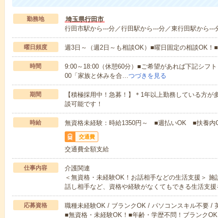
勤務地
埼玉県行田市
行田市駅から---分／行田駅から---分／東行田駅から---
曜日頻度
週3日～（週2日～も相談OK）■曜日固定の相談OK
時間
9:00～18:00（休憩60分）■ご希望があれば下記シフトもOK
00「家族と休みを合…
つづきを見る
期間
【積極採用中！急募！】＊1年以上勤務している方が多
談可能です！
時給
無資格未経験：時給1350円～ ■週払いOK ■扶養内O
交通費
交通費全額支給
仕事内容
介護関連
＜無資格・未経験OK！お話相手などの生活支援＞ 
話し相手など、資格や経験がなくてもできる生活支援
応募資格
職種未経験OK / ブランクOK / パソコンスキル不要 /
■無資格・未経験OK！■年齢・学歴不問！ブランクOK