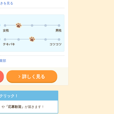
きを見る
女性
男性
テキパキ
コツコツ
業部
詳しく見る
クリック！
」
や
「応募歓迎」
が届きます！