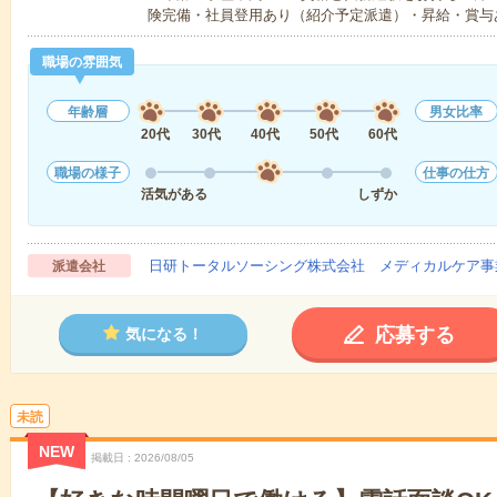
険完備・社員登用あり（紹介予定派遣）・昇給・賞与
職場の雰囲気
年齢層
男女比率
20代
30代
40代
50代
60代
職場の様子
仕事の仕方
活気がある
しずか
日研トータルソーシング株式会社 メディカルケア事
派遣会社
応募する
気になる！
未読
NEW
掲載日
2026/08/05