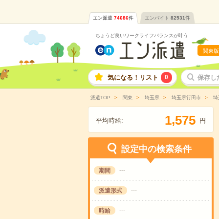
エン派遣
74686
件
エンバイト
82531
件
ちょうど良いワークライフバランスが叶う
関東版
気になる！リスト
0
保存し
派遣TOP
関東
埼玉県
埼玉県行田市
埼
,
1
5
7
5
平均時給:
円
設定中の検索条件
期間
---
派遣形式
---
時給
---