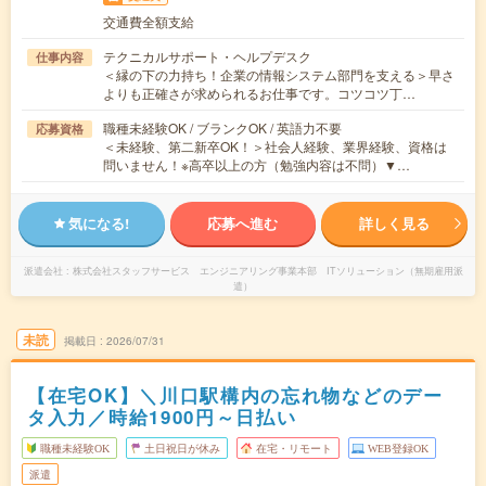
交通費全額支給
テクニカルサポート・ヘルプデスク
仕事内容
＜縁の下の力持ち！企業の情報システム部門を支える＞早さ
よりも正確さが求められるお仕事です。コツコツ丁…
職種未経験OK / ブランクOK / 英語力不要
応募資格
＜未経験、第二新卒OK！＞社会人経験、業界経験、資格は
問いません！※高卒以上の方（勉強内容は不問）▼…
気になる!
応募へ進む
詳しく見る
派遣会社
株式会社スタッフサービス エンジニアリング事業本部 ITソリューション（無期雇用派
遣）
未読
掲載日
2026/07/31
【在宅OK】＼川口駅構内の忘れ物などのデー
タ入力／時給1900円～日払い
職種未経験OK
土日祝日が休み
在宅・リモート
WEB登録OK
派遣