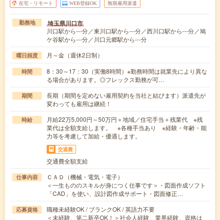
在宅・リモート
WEB登録OK
無期雇用派遣
埼玉県川口市
勤務地
川口駅から---分／東川口駅から---分／西川口駅から---分／鳩
ケ谷駅から---分／川口元郷駅から---分
月～金（週休2日制）
曜日頻度
8：30～17：30（実働8時間）※勤務時間は就業先により異な
時間
る場合があります。◎フレックス勤務が可…
長期（期間を定めない雇用契約を当社と結びます）派遣先が
期間
変わっても雇用は継続！
月給22万5,000円～50万円＋地域／住宅手当＋残業代 ※残
時給
業代は全額支給します。 ※各種手当あり ※経験・年齢・能
力等を考慮して加給・優遇します。
交通費
交通費全額支給
ＣＡＤ（機械・電気・電子）
仕事内容
＜一生もののスキルが身につく仕事です＞・図面作成ソフト
「CAD」を使い、設計図作成サポート・図面修正…
職種未経験OK / ブランクOK / 英語力不要
応募資格
＜未経験、第二新卒OK！＞社会人経験、業界経験、資格は