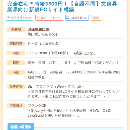
完全在宅＊時給3600円！【言語不問】文房具
業界向け新規ECサイト構築
土日祝日が休み
在宅・リモート
WEB登録OK
派遣
埼玉県川口市
勤務地
川口駅から徒歩5分
月～金（土日祝休み）
曜日頻度
9:00～18:00（休憩1時間） ※残業ほぼなし
時間
即日～長期 ※9月～、10月～など開始日ご相談ください！
期間
時給3600円 ※月収例：57万6000円（3600円×8時間×20日
時給
勤務の場合）
SE・プログラマ（Web・スマホ系）
仕事内容
・文房具業界向け新規ECサイト構築案件に携わっていただ
きます。・主に下記作業をご担当いただきます -…
ブランクOK
応募資格
・Shopifyを用いたECサイト構築経験・HTML、CSS、
JavaScriptを用いた構築経験・…
職場の雰囲気