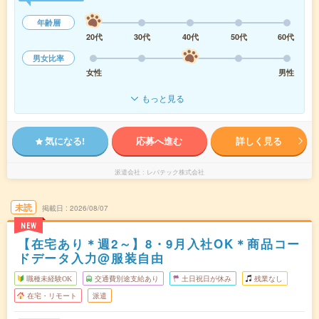
年齢層
20代
30代
40代
50代
60代
男女比率
女性
男性
もっと見る
気になる!
応募へ進む
詳しく見る
派遣会社
レバテック株式会社
未読
掲載日
2026/08/07
NEW
【在宅あり＊週2～】8・9月入社OK＊商品コー
ドデータ入力@服装自由
職種未経験OK
交通費別途支給あり
土日祝日が休み
残業なし
在宅・リモート
派遣