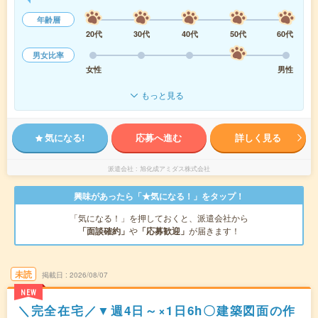
年齢層
20代
30代
40代
50代
60代
男女比率
女性
男性
もっと見る
気になる!
応募へ進む
詳しく見る
派遣会社
旭化成アミダス株式会社
興味があったら「★気になる！」をタップ！
「気になる！」を押しておくと、派遣会社から
「面談確約」
や
「応募歓迎」
が届きます！
未読
掲載日
2026/08/07
NEW
＼完全在宅／▼週4日～×1日6h〇建築図面の作