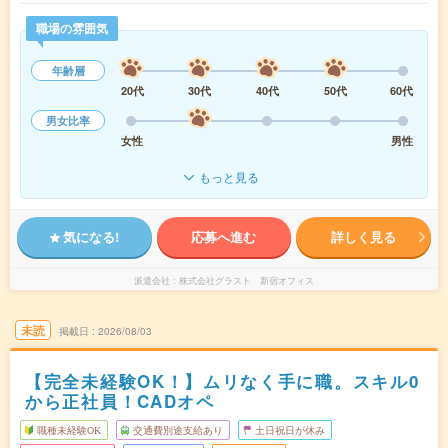
職場の雰囲気
年齢層
20代
30代
40代
50代
60代
男女比率
女性
男性
もっと見る
気になる!
応募へ進む
詳しく見る
派遣会社
株式会社グラスト 新宿オフィス
未読
掲載日
2026/08/03
【完全未経験OK！】ムリなく手に職。スキル0
から正社員！CADオペ
職種未経験OK
交通費別途支給あり
土日祝日が休み