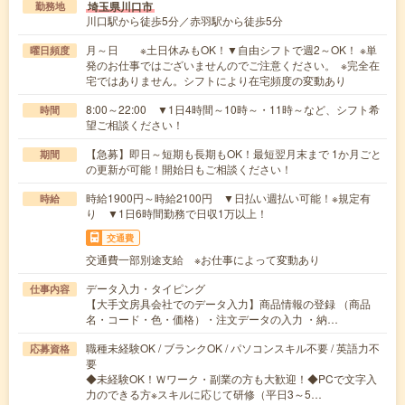
埼玉県川口市
勤務地
川口駅から徒歩5分／赤羽駅から徒歩5分
月～日 ※土日休みもOK！▼自由シフトで週2～OK！ ※単
曜日頻度
発のお仕事ではございませんのでご注意ください。 ※完全在
宅ではありません。シフトにより在宅頻度の変動あり
8:00～22:00 ▼1日4時間～10時～・11時～など、シフト希
時間
望ご相談ください！
【急募】即日～短期も長期もOK！最短翌月末まで 1か月ごと
期間
の更新が可能！開始日もご相談ください！
時給1900円～時給2100円 ▼日払い週払い可能！※規定有
時給
り ▼1日6時間勤務で日収1万以上！
交通費
交通費一部別途支給 ※お仕事によって変動あり
データ入力・タイピング
仕事内容
【大手文房具会社でのデータ入力】商品情報の登録 （商品
名・コード・色・価格）・注文データの入力 ・納…
職種未経験OK / ブランクOK / パソコンスキル不要 / 英語力不
応募資格
要
◆未経験OK！Ｗワーク・副業の方も大歓迎！◆PCで文字入
力のできる方※スキルに応じて研修（平日3～5…