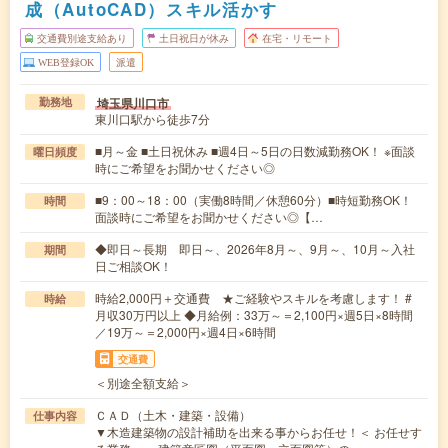
成（AutoCAD）スキル活かす
交通費別途支給あり
土日祝日が休み
在宅・リモート
WEB登録OK
派遣
埼玉県川口市
勤務地
東川口駅から徒歩7分
■月～金 ■土日祝休み ■週4日～5日の日数減勤務OK！ ※面談
曜日頻度
時にご希望をお聞かせください◎
■9：00～18：00（実働8時間／休憩60分）■時短勤務OK！
時間
面談時にご希望をお聞かせください◎【…
◆即日～長期 即日～、2026年8月～、9月～、10月～入社
期間
日ご相談OK！
時給2,000円＋交通費 ★ご経験やスキルを考慮します！ #
時給
月収30万円以上 ◆月給例：33万～＝2,100円×週5日×8時間
／19万～＝2,000円×週4日×6時間
交通費
＜別途全額支給＞
ＣＡＤ（土木・建築・設備）
仕事内容
▼木造建築物の設計補助を出来る事からお任せ！＜ お任せす