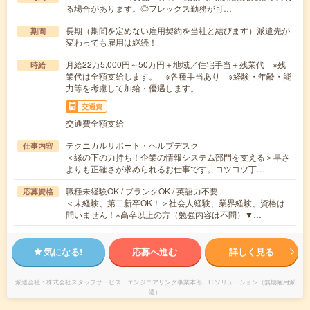
る場合があります。◎フレックス勤務が可…
長期（期間を定めない雇用契約を当社と結びます）派遣先が
期間
変わっても雇用は継続！
月給22万5,000円～50万円＋地域／住宅手当＋残業代 ※残
時給
業代は全額支給します。 ※各種手当あり ※経験・年齢・能
力等を考慮して加給・優遇します。
交通費
交通費全額支給
テクニカルサポート・ヘルプデスク
仕事内容
＜縁の下の力持ち！企業の情報システム部門を支える＞早さ
よりも正確さが求められるお仕事です。コツコツ丁…
職種未経験OK / ブランクOK / 英語力不要
応募資格
＜未経験、第二新卒OK！＞社会人経験、業界経験、資格は
問いません！※高卒以上の方（勉強内容は不問）▼…
気になる!
応募へ進む
詳しく見る
派遣会社
株式会社スタッフサービス エンジニアリング事業本部 ITソリューション（無期雇用派
遣）