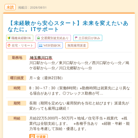
未読
掲載日
2026/08/01
【未経験から安心スタート】未来を変えたいあ
なたに。ITサポート
職種未経験OK
交通費別途支給あり
土日祝日が休み
在宅・リモート
WEB登録OK
無期雇用派遣
埼玉県川口市
勤務地
川口駅から---分／東川口駅から---分／西川口駅から---分／鳩
ケ谷駅から---分／川口元郷駅から---分
月～金（週休2日制）
曜日頻度
8：30～17：30（実働8時間）※勤務時間は就業先により異な
時間
る場合があります。◎フレックス勤務が可…
長期（期間を定めない雇用契約を当社と結びます）派遣先が
期間
変わっても雇用は継続！
月給22万5,000円～50万円＋地域／住宅手当＋残業代 ※残
時給
業代は全額支給します。 ※各種手当あり ※経験・年齢・能
力等を考慮して加給・優遇します。
交通費