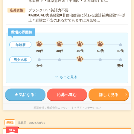
る業務 ＞・建築意匠図（平面図・立面図等）の…
ブランクOK / 英語力不要
応募資格
■AutoCAD実務経験■非住宅建築に関わる設計補助経験1年以
上＊経験に不安のある方でもまずはお気軽…
職場の雰囲気
年齢層
20代
30代
40代
50代
60代
男女比率
女性
男性
もっと見る
気になる!
応募へ進む
詳しく見る
派遣会社
株式会社ニッケン・キャリア・ステーション
未読
掲載日
2026/08/07
NEW