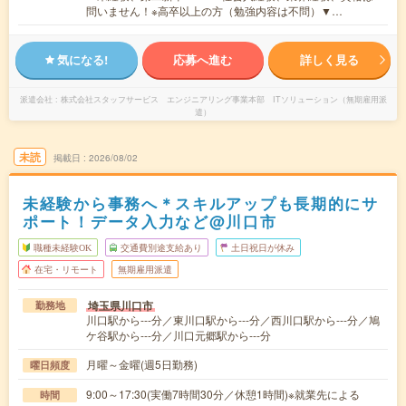
問いません！※高卒以上の方（勉強内容は不問）▼…
気になる!
応募へ進む
詳しく見る
派遣会社
株式会社スタッフサービス エンジニアリング事業本部 ITソリューション（無期雇用派
遣）
未読
掲載日
2026/08/02
未経験から事務へ＊スキルアップも長期的にサ
ポート！データ入力など@川口市
職種未経験OK
交通費別途支給あり
土日祝日が休み
在宅・リモート
無期雇用派遣
埼玉県川口市
勤務地
川口駅から---分／東川口駅から---分／西川口駅から---分／鳩
ケ谷駅から---分／川口元郷駅から---分
月曜～金曜(週5日勤務)
曜日頻度
9:00～17:30(実働7時間30分／休憩1時間)※就業先による
時間