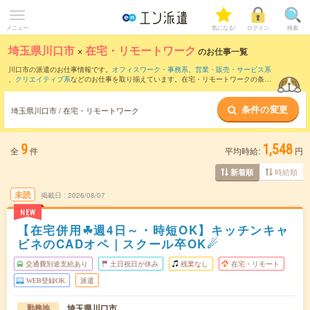
メニュー
気になる!
ログイン
検索
埼玉県川口市
×
在宅・リモートワーク
のお仕事一覧
川口市の派遣のお仕事情報です。
オフィスワーク・事務系
、
営業・販売・サービス系
、
クリエイティブ系
などのお仕事を取り揃えています。在宅・リモートワークの条件
の他に、
交通費別途支給あり
、
職種未経験OK
、
友だちと一緒の応募OK
などのこだわ
り条件も取り揃えています。
条件の変更
埼玉県川口市 / 在宅・リモートワーク
9
1,548
全
件
平均時給:
円
時給順
新着順
未読
掲載日
2026/08/07
NEW
【在宅併用☘︎週4日～・時短OK】キッチンキャ
ビネのCADオペ｜スクール卒OK☄
交通費別途支給あり
土日祝日が休み
残業なし
在宅・リモート
WEB登録OK
派遣
埼玉県川口市
勤務地