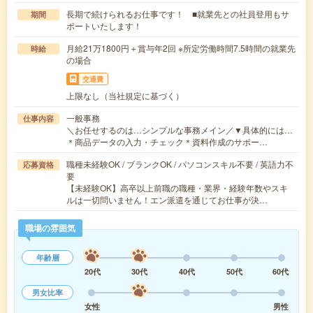
長期で続けられるお仕事です！ ■就業先との社員登用もサ
期間
ポートいたします！
月給21万1800円＋賞与年2回 ※所定労働時間7.5時間の就業先
時給
の場合
交通費
上限なし（当社規定に基づく）
一般事務
仕事内容
＼お任せするのは…シンプルな事務メイン／▼具体的には…
＊商品データの入力・チェック＊資料作成のサポー…
職種未経験OK / ブランクOK / パソコンスキル不要 / 英語力不
応募資格
要
【未経験OK】高卒以上前職の職種・業界・経験年数やスキ
ルは一切問いません！エン派遣を通じてお仕事が決…
職場の雰囲気
年齢層
20代
30代
40代
50代
60代
男女比率
女性
男性