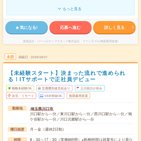
もっと見る
気になる!
応募へ進む
詳しく見る
派遣会社
パーソルテンプスタッフ株式会社 ファンタブル(無期雇用派遣)
未読
掲載日
2026/08/01
【未経験スタート】決まった流れで進められ
る！ITサポートで正社員デビュー
職種未経験OK
交通費別途支給あり
土日祝日が休み
在宅・リモート
WEB登録OK
無期雇用派遣
埼玉県川口市
勤務地
川口駅から---分／東川口駅から---分／西川口駅から---分／鳩
ケ谷駅から---分／川口元郷駅から---分
月～金（週休2日制）
曜日頻度
8：30～17：30（実働8時間）※勤務時間は就業先により異な
時間