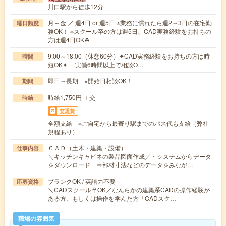
川口駅から徒歩12分
月～金 ／ 週4日 or 週5日 ※業務に慣れたら週2～3日の在宅勤
曜日頻度
務OK！ ※スクール卒の方は週5日、CAD実務経験をお持ちの
方は週4日OK☘︎
9:00～18:00（休憩60分）✦CAD実務経験をお持ちの方は時
時間
短OK✦ 実働6時間以上で相談O…
即日～長期 ※開始日相談OK！
期間
時給1,750円 ＋交
時給
交通費
全額支給 ※ご自宅から最寄り駅までのバス代も支給（弊社
規程あり）
ＣＡＤ（土木・建築・設備）
仕事内容
＼キッチンキャビネの製品図面作成／・システムからデータ
をダウンロード ⇒部材寸法などのデータをみなが…
ブランクOK / 英語力不要
応募資格
＼CADスクール卒OK／なんらかの建築系CADの操作経験が
ある方、もしくは操作を学んだ方「CADスク…
職場の雰囲気