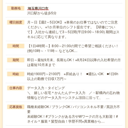
埼玉県川口市
勤務地
川口駅から徒歩5分
月～日【週2～5日OK】 ※単発のお仕事ではないのでご注意
曜日頻度
ください。 ※1か月単位のシフト提出です。 【研修につい
て】 入社から連続して3～5日間(平日9:00～18:00) 期間はス
キルに応じて異なります。
【1日4時間～】8:00～21:00の間でご希望ご相談ください！
時間
(例)10時～・11時～ などもOK…
即日～最短9月末、長期もOK！※8月24日以降の入社希望の方
期間
は最短10月末まで
時給1900円～2100円 ※昇給あり！ ■週払いOK ■1日6h
時給
以上の勤務で日収1万円～
データ入力・タイピング
仕事内容
＼ 嬉しい在宅＊かんたんデータ入力 ／・駅構内の忘れ物
情報などのデータ入力⇒システム項目に沿って、 …
職種未経験OK / ブランクOK / パソコンスキル不要 / 英語力不
応募資格
要
未経験OK！#ブランクがある方やWワークの方も大歓迎！#
ネイル＊服装＊髪型自由！学歴不問※異業種から…