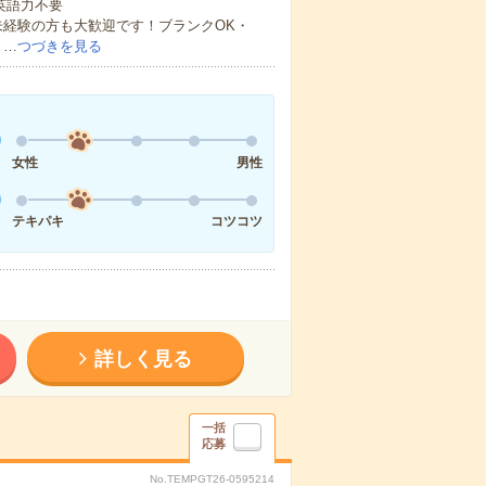
 英語力不要
未経験の方も大歓迎です！ブランクOK・
・…
つづきを見る
女性
男性
テキパキ
コツコツ
詳しく見る
一括
応募
No.TEMPGT26-0595214