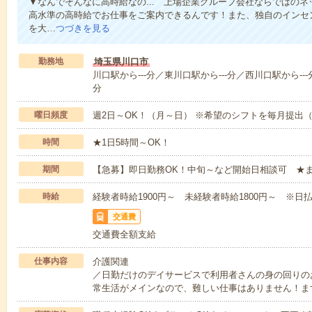
▼なんでそんなに高時給なの... 上場企業グループ会社ならではの
高水準の高時給でお仕事をご案内できるんです！また、独自のインセ
を大…
つづきを見る
勤務地
埼玉県川口市
川口駅から---分／東川口駅から---分／西川口駅から---
分
曜日頻度
週2日～OK！（月～日） ※希望のシフトを毎月提出
時間
★1日5時間～OK！
期間
【急募】即日勤務OK！中旬～など開始日相談可 ★
時給
経験者時給1900円～ 未経験者時給1800円～ ※日払
交通費
交通費全額支給
仕事内容
介護関連
／日勤だけのデイサービスで利用者さんの身の回りの
常生活がメインなので、難しい仕事はありません！ま