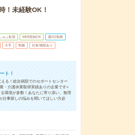
定時！未経験OK！
しゅふ歓迎
WEB登録OK
週5日勤務
大手
制服
社食/補助あり
ポート！
支える！総合病院でのセポートセンター
業・介護休業取得実績ありの企業です○
ける環境が多数！あなたに寄り添い、無理
お仕事探しの悩みを聞いてほしい方必