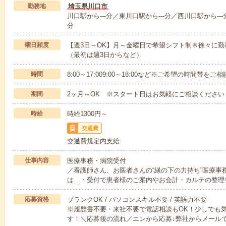
勤務地
埼玉県川口市
川口駅から---分／東川口駅から---分／西川口駅から---
分
曜日頻度
【週3日～OK】月～金曜日で希望シフト制※徐々に
（最初は週3日からなど）
時間
8:00～17:009:00～18:00など※ご希望の時間帯を
期間
2ヶ月～OK ※スタート日はお気軽にご相談ください
時給
時給1300円～
交通費
交通費規定内支給
仕事内容
医療事務・病院受付
／看護師さん、お医者さんの“縁の下の力持ち”医療事
は…・受付で患者様のご案内やお会計・カルテの整理
応募資格
ブランクOK / パソコンスキル不要 / 英語力不要
※履歴書不要・来社不要で電話相談もOK！少しでも
す！＼応募後の流れ／エンから応募↓弊社からメール