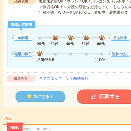
応募資格
職種未経験OK / ブランクOK / パソコンスキル不要 /
＜無資格OK！＞介護の経験をお持ちの方！もちろん
年齢不問！WワークOK10名以上募集中！履歴書不要
職場の雰囲気
年齢層
男女比率
20代
30代
40代
50代
60代
職場の様子
仕事の仕方
活気がある
しずか
ケアスタッフィング株式会社
派遣会社
応募する
気になる！
未読
NEW
掲載日
2026/08/08