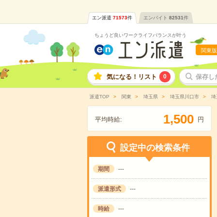
エン派遣
71573
件
エンバイト
82531
件
ちょうど良いワークライフバランスが叶う
関東版
気になる！リスト
0
保存し
派遣TOP
関東
埼玉県
埼玉県川口市
埼
,
1
5
0
0
平均時給:
円
設定中の検索条件
期間
---
派遣形式
---
時給
---