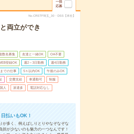
一括
応募
No.CRSTF埼玉_30・DSS【本社】
庭と両立ができ
複数名募集
友達と一緒OK
OA不要
WEB登録OK
週2～3日勤務
週4日勤務
前までの仕事
5ｈ以内OK
午後のみOK
祉
交費支給
車通勤可
制服
国人
派遣多
電話対応なし
！日払いもOK！
りが多く、例えばしりとりやなぞなぞな
負担が少ないのも魅力の一つなんです！