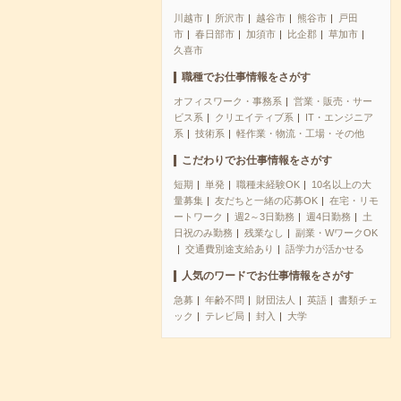
川越市
所沢市
越谷市
熊谷市
戸田
市
春日部市
加須市
比企郡
草加市
久喜市
職種でお仕事情報をさがす
オフィスワーク・事務系
営業・販売・サー
ビス系
クリエイティブ系
IT・エンジニア
系
技術系
軽作業・物流・工場・その他
こだわりでお仕事情報をさがす
短期
単発
職種未経験OK
10名以上の大
量募集
友だちと一緒の応募OK
在宅・リモ
ートワーク
週2～3日勤務
週4日勤務
土
日祝のみ勤務
残業なし
副業・WワークOK
交通費別途支給あり
語学力が活かせる
人気のワードでお仕事情報をさがす
急募
年齢不問
財団法人
英語
書類チェ
ック
テレビ局
封入
大学