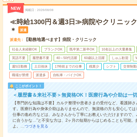
NEW
掲載日
2026/08/08
≪時給1300円＆週3日≫病院やクリニッ
＊
派遣
【勤務地選べます】病院・クリニック
派遣先
社会人未経験OK
ブランクOK
既卒第二新卒OK
10名以上の大量募集
英語不要
履歴書不要
40～50代活躍
60歳以上活躍
しゅふ歓迎
週5日勤務
土日祝休
17時前までの仕事
残業少
シフト
交替制勤
職場が禁煙
派遣多
自転車・バイクOK
ここがポイント！
＜履歴書＆来社不要＞無資格OK！医療行為や介助は一切
【専門的な知識は不要】カルテ整理や患者さまの受付など、看護師さ
す。医療行為や身体介助はありませんので、無資格の方も安心しては
仕事の進め方などは、みなさんから丁寧にお教えいただけますので、
に合うかな…”と不安な方は、2ヶ月の短期からはじめることも可能。
よ。…
つづきを見る