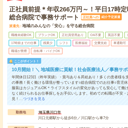
正社員前提＊年収266万円～！平日17時
総合病院で事務サポート
紹介予定派遣
正社員への
地域のみんなの「安心」を守る総合病院
派遣先
職種未経験OK
ブランクOK
正社員登用あり
OA不要
英語不要
17時前までの仕事
残業少
シフト
医療福祉
交費支給
車通勤可
職場が禁煙
自転車・バイクOK
ここがポイント！
10月開始！＼ 地域医療に貢献！社会医療法人／事務サ
年間休日123日（昨年実績）・賞与あり＆昇給あり！多くの患者様を
の事務！長く働ける環境が整っています○総合病院でのお仕事○育児休
服装はカジュアルOK＊ライフスタイルの変化があっても安心して働
なく続けられるお仕事探しをお手伝いします。初めての転職が不安・
見！…
つづきを見る
勤務地
埼玉県川口市
川口元郷駅から徒歩6分／川口駅から車7分