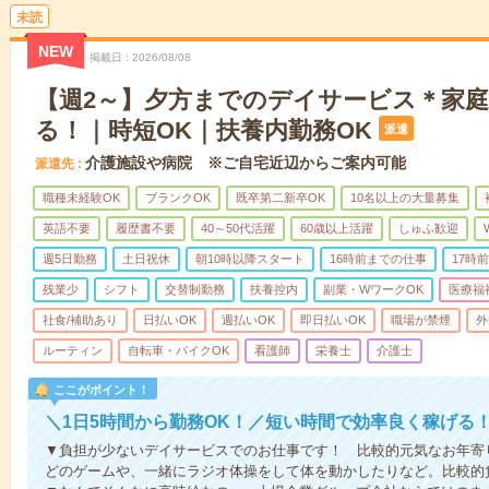
未読
NEW
掲載日
2026/08/08
【週2～】夕方までのデイサービス＊家
る！｜時短OK｜扶養内勤務OK
派遣
介護施設や病院 ※ご自宅近辺からご案内可能
派遣先
職種未経験OK
ブランクOK
既卒第二新卒OK
10名以上の大量募集
英語不要
履歴書不要
40～50代活躍
60歳以上活躍
しゅふ歓迎
週5日勤務
土日祝休
朝10時以降スタート
16時前までの仕事
17時
残業少
シフト
交替制勤務
扶養控内
副業・WワークOK
医療福
社食/補助あり
日払いOK
週払いOK
即日払いOK
職場が禁煙
外
ルーティン
自転車・バイクOK
看護師
栄養士
介護士
ここがポイント！
＼1日5時間から勤務OK！／短い時間で効率良く稼げる
▼負担が少ないデイサービスでのお仕事です！ 比較的元気なお年寄
どのゲームや、一緒にラジオ体操をして体を動かしたりなど。比較的