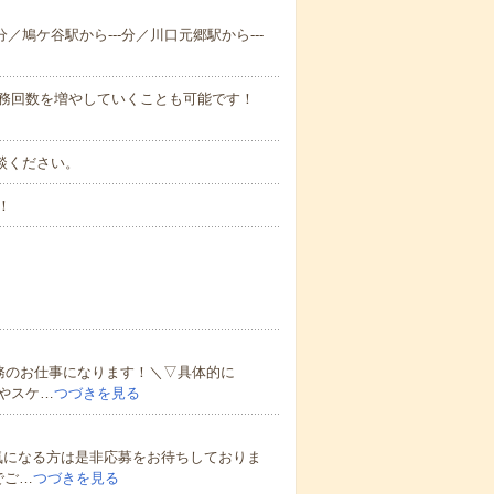
分／鳩ケ谷駅から---分／川口元郷駅から---
勤務回数を増やしていくことも可能です！
ご相談ください。
！
務のお仕事になります！＼▽具体的に
やスケ…
つづきを見る
気になる方は是非応募をお待ちしておりま
でご…
つづきを見る