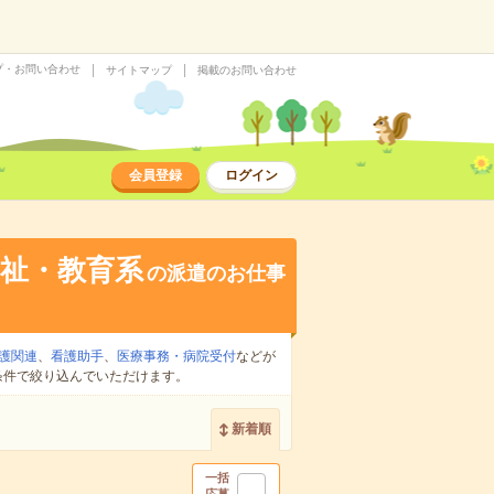
プ・お問い合わせ
サイトマップ
掲載のお問い合わせ
会員登録
ログイン
祉・教育系
の派遣のお仕事
護関連
、
看護助手
、
医療事務・病院受付
などが
条件で絞り込んでいただけます。
新着順
一括