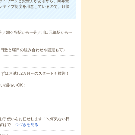
ネットワークと資金力があるから、業界最
ンティブ制度を用意しているので、月収
分／鳩ケ谷駅から---分／川口元郷駅から---
（日数と曜日の組み合わせや固定も可）
まずはお試し2カ月～のスタートも歓迎！
い/週払いOK！
お手伝いをお任せします！＼何気ない日
ずはで…
つづきを見る