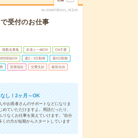
応募
No.SSMZT医IS11_埼玉05
クで受付のお仕事
複数名募集
友達と一緒OK
OA不要
WEB登録OK
週2～3日勤務
週4日勤務
務
医療福祉
交費支給
服装自由
なし！2ヶ月～OK
んやお医者さんのサポートなどになりま
じめていただけますよ。用語だったり、
ムリなくお仕事を覚えていけます。“自分
多くの方が短期からスタートしています