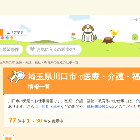
ヘル
エリア変更
た希望条件
お気に入りの派遣会社
玉県川口市 医療・介護・福祉・教育系の派遣の仕事一覧
埼玉県川口市
医療・介護・福
で
情報一覧
川口市の派遣のお仕事情報です。医療・介護・福祉・教育系のお仕事には、
介
あります。さらに、
短期
・
単発
などの期間や、
職種未経験OK
などのこだわり
77
1
30
件中
～
件を表示中
未読