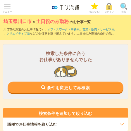
メニュー
気になる!
ログイン
検索
埼玉県川口市
×
土日祝のみ勤務
のお仕事一覧
川口市の派遣のお仕事情報です。
オフィスワーク・事務系
、
営業・販売・サービス系
、
クリエイティブ系
などのお仕事を取り揃えています。土日祝のみ勤務の条件の他
に、
交通費別途支給あり
、
職種未経験OK
、
友だちと一緒の応募OK
などのこだわり条
件も取り揃えています。
検索した条件に合う
お仕事がありませんでした
条件を変更して再検索
検索条件を追加して絞り込む
職種
でお仕事情報を絞り込む