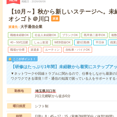
NEW
掲載日
2026/08/06
【10月～】秋から新しいステージへ。未
オシゴト＠川口
派遣
大手通信企業
派遣先
職種未経験OK
社会人未経験OK
ブランクOK
既卒第二新卒OK
複数
40～50代活躍
しゅふ歓迎
WEB登録OK
週5日勤務
平日休
残業
職場が分煙
派遣多
ルーティン
自転車・バイクOK
ここがポイント！
【研修はたっぷり1年間】未経験から着実にステップア
▼ネットワークや回線トラブルに関わるので、仕事をしながら最新の
ワクワクできる環境！IT・通信の知識で困っている人をサポートする
勤務地
埼玉県川口市
川口元郷駅から徒歩6分
曜日頻度
シフト制
時間
日勤）8：45～17：15（実働7時間30分／休憩1時間）