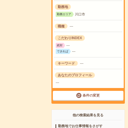
勤務地
川口市
勤務エリア
職種
---
こだわりINDEX
---
絶対
---
できれば
キーワード
---
あなたのプロフィール
---
条件の変更
他の検索結果を見る
勤務地でお仕事情報をさがす