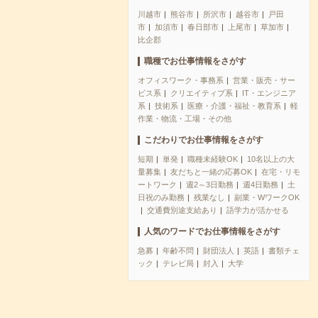
川越市
熊谷市
所沢市
越谷市
戸田
市
加須市
春日部市
上尾市
草加市
比企郡
職種でお仕事情報をさがす
オフィスワーク・事務系
営業・販売・サー
ビス系
クリエイティブ系
IT・エンジニア
系
技術系
医療・介護・福祉・教育系
軽
作業・物流・工場・その他
こだわりでお仕事情報をさがす
短期
単発
職種未経験OK
10名以上の大
量募集
友だちと一緒の応募OK
在宅・リモ
ートワーク
週2～3日勤務
週4日勤務
土
日祝のみ勤務
残業なし
副業・WワークOK
交通費別途支給あり
語学力が活かせる
人気のワードでお仕事情報をさがす
急募
年齢不問
財団法人
英語
書類チェ
ック
テレビ局
封入
大学