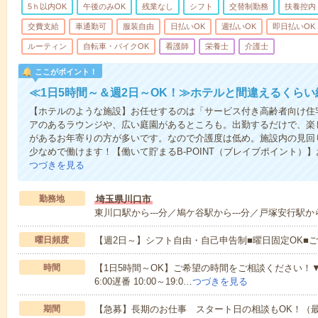
5ｈ以内OK
午後のみOK
残業なし
シフト
交替制勤務
扶養控内
交費支給
車通勤可
服装自由
日払いOK
週払いOK
即日払いOK
ルーティン
自転車・バイクOK
看護師
栄養士
介護士
ここがポイント！
≪1日5時間～＆週2日～OK！≫ホテルと間違えるくら
【ホテルのような施設】お任せするのは「サービス付き高齢者向け住
アのあるラウンジや、広い庭園があるところも。出勤するだけで、楽
があるお年寄りの方が多いです。なので介護度は低め。施設内の見回
少なめで働けます！【働いて貯まるB-POINT（ブレイブポイント）】
つづきを見る
勤務地
埼玉県川口市
東川口駅から---分／鳩ケ谷駅から---分／戸塚安行駅から
曜日頻度
【週2日～】シフト自由・自己申告制■曜日固定OK■
時間
【1日5時間～OK】ご希望の時間をご相談ください！▼シフト例
6:00遅番 10:00～19:0…
つづきを見る
期間
【急募】長期のお仕事 スタート日の相談もOK！（最