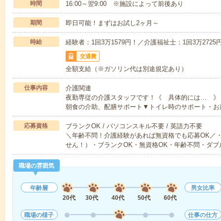
時間
16:00～翌9:00 ※施設によって前後あり
期間
即日可能！まずはお試し2ヶ月～
時給
経験者：1回3万1579円！／介護福祉士：1回3万272
交通費
全額支給（※ガソリン代は別途規定あり）
仕事内容
介護関連
夜勤専従の介護スタッフです！《 具体的には… 》
朝食の介助、配膳サポート▼トイレ時のサポート・お
応募資格
ブランクOK / パソコンスキル不要 / 英語力不要
＼年齢不問！介護経験があれば無資格でも応募OK／
せん！）・ブランクOK・無資格OK・年齢不問・ダブ
職場の雰囲気
年齢層
男女比率
20代
30代
40代
50代
60代
職場の様子
仕事の仕方