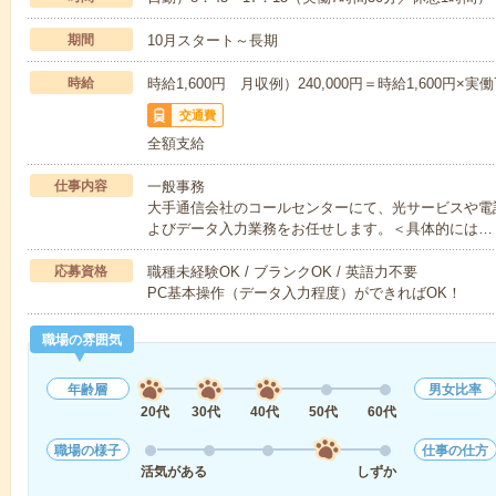
期間
10月スタート～長期
時給
時給1,600円 月収例）240,000円＝時給1,600円×実働
交通費
全額支給
仕事内容
一般事務
大手通信会社のコールセンターにて、光サービスや電
よびデータ入力業務をお任せします。＜具体的には…
応募資格
職種未経験OK / ブランクOK / 英語力不要
PC基本操作（データ入力程度）ができればOK！
職場の雰囲気
年齢層
男女比率
20代
30代
40代
50代
60代
職場の様子
仕事の仕方
活気がある
しずか