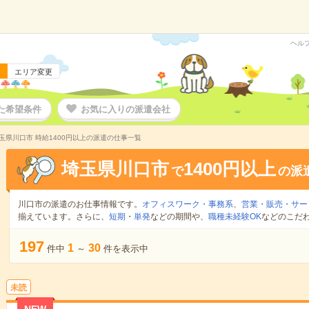
ヘル
エリア変更
た希望条件
お気に入りの派遣会社
玉県川口市 時給1400円以上の派遣の仕事一覧
埼玉県川口市
1400円以上
で
の派
川口市の派遣のお仕事情報です。
オフィスワーク・事務系
、
営業・販売・サー
揃えています。さらに、
短期
・
単発
などの期間や、
職種未経験OK
などのこだ
197
1
30
件中
～
件を表示中
未読