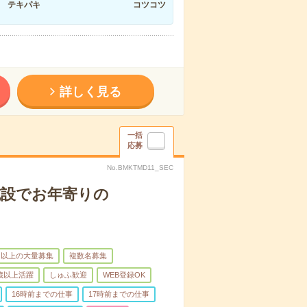
テキパキ
コツコツ
詳しく見る
一括
応募
No.BMKTMD11_SEC
施設でお年寄りの
名以上の大量募集
複数名募集
0歳以上活躍
しゅふ歓迎
WEB登録OK
16時前までの仕事
17時前までの仕事