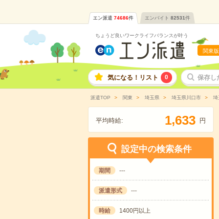
エン派遣
74686
件
エンバイト
82531
件
ちょうど良いワークライフバランスが叶う
関東版
気になる！リスト
0
保存し
派遣TOP
関東
埼玉県
埼玉県川口市
埼
,
1
6
3
3
平均時給:
円
設定中の検索条件
期間
---
派遣形式
---
時給
1400円以上