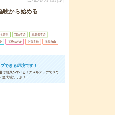
No.CSMOSOJOB12878【oI0】
経験から始める
名募集
英語不要
履歴書不要
少
IT通信Web
交費支給
服装自由
ップできる環境です！
通信知識が学べる！スキルアップできて
＝達成感たっぷり！