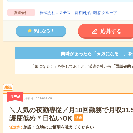
株式会社コスモス 首都圏採用統括グループ
派遣会社
応募する
気になる！
興味があったら「★気になる！」を
「気になる！」を押しておくと、派遣会社から
「面談確約
未読
NEW
掲載日
2026/08/06
＼人気の夜勤専従／月10回勤務で月収31.
護度低め＊日払いOK
派遣
施設・立地のご希望を教えてください！
派遣先