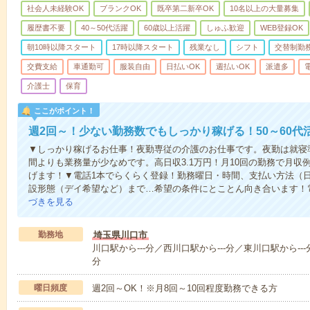
社会人未経験OK
ブランクOK
既卒第二新卒OK
10名以上の大量募集
履歴書不要
40～50代活躍
60歳以上活躍
しゅふ歓迎
WEB登録OK
朝10時以降スタート
17時以降スタート
残業なし
シフト
交替制勤
交費支給
車通勤可
服装自由
日払いOK
週払いOK
派遣多
介護士
保育
ここがポイント！
週2回～！少ない勤務数でもしっかり稼げる！50～60代
▼しっかり稼げるお仕事！夜勤専従の介護のお仕事です。夜勤は就寝
間よりも業務量が少なめです。高日収3.1万円！月10回の勤務で月収例
げます！▼電話1本でらくらく登録！勤務曜日・時間、支払い方法（
設形態（デイ希望など）まで…希望の条件にとことん向き合います！
づきを見る
勤務地
埼玉県川口市
川口駅から---分／西川口駅から---分／東川口駅から---
分
曜日頻度
週2回～OK！※月8回～10回程度勤務できる方