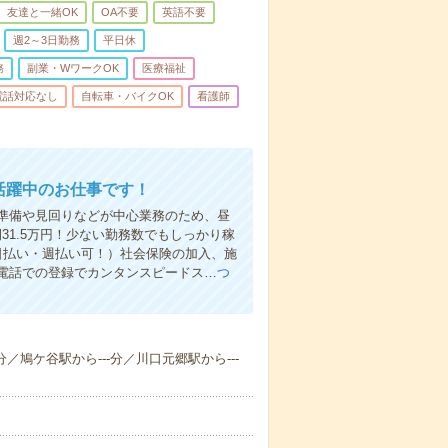
友達と一緒OK
OA不要
英語不要
週2～3日勤務
平日休
務
副業・WワークOK
医療福祉
電話対応なし
自転車・バイクOK
看護師
活躍中のお仕事です！
準備や見回りなどが中心業務のため、昼
31.5万円！少ない勤務数でもしっかり稼
日払い・週払い可！）社会保険の加入、施
電話での登録でカンタンスピードス…
つ
分／鳩ケ谷駅から---分／川口元郷駅から---