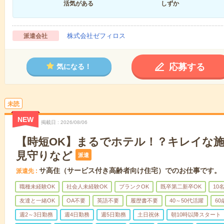
活気がある
しずか
株式会社ゼフィロス
派遣会社
応募する
気になる！
未読
NEW
掲載日
2026/08/06
【時短OK】まるでホテル！？キレイな
見守りなど
派遣
サ高住（サービス付き高齢者向け住宅）でのお仕事です。
派遣先
職種未経験OK
社会人未経験OK
ブランクOK
既卒第二新卒OK
10
友達と一緒OK
OA不要
英語不要
履歴書不要
40～50代活躍
6
週2～3日勤務
週4日勤務
週5日勤務
土日祝休
朝10時以降スタート