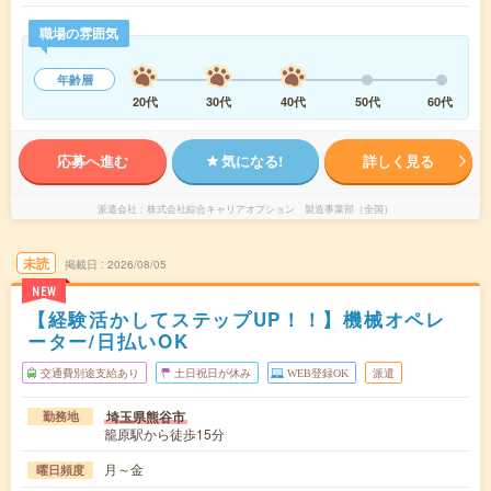
職場の雰囲気
年齢層
20代
30代
40代
50代
60代
応募へ進む
気になる!
詳しく見る
派遣会社
株式会社綜合キャリアオプション 製造事業部（全国）
未読
掲載日
2026/08/05
NEW
【経験活かしてステップUP！！】機械オペレ
ーター/日払いOK
交通費別途支給あり
土日祝日が休み
WEB登録OK
派遣
埼玉県熊谷市
勤務地
籠原駅から徒歩15分
月～金
曜日頻度