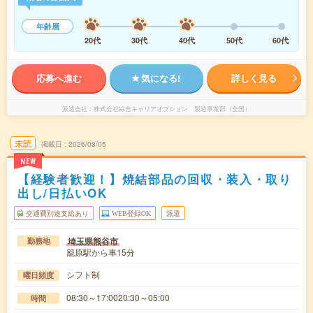
年齢層
20代
30代
40代
50代
60代
応募へ進む
気になる!
詳しく見る
派遣会社
株式会社綜合キャリアオプション 製造事業部（全国）
未読
掲載日
2026/08/05
NEW
【経験者歓迎！】焼結部品の回収・装入・取り
出し/日払いOK
交通費別途支給あり
WEB登録OK
派遣
埼玉県熊谷市
勤務地
籠原駅から車15分
シフト制
曜日頻度
08:30～17:0020:30～05:00
時間