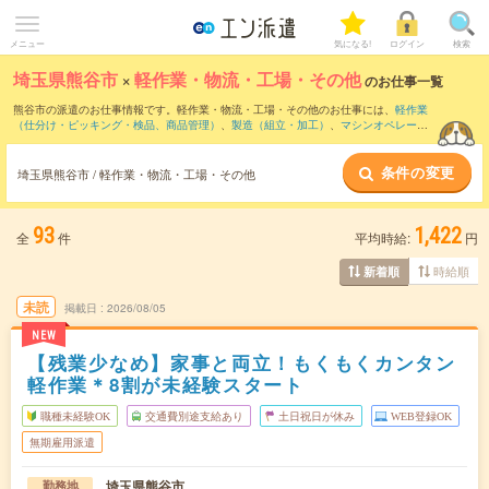
メニュー
気になる!
ログイン
検索
埼玉県熊谷市
×
軽作業・物流・工場・その他
のお仕事一覧
熊谷市の派遣のお仕事情報です。軽作業・物流・工場・その他のお仕事には、
軽作業
（仕分け・ピッキング・検品、商品管理）
、
製造（組立・加工）
、
マシンオペレータ
ー
などがあります。さらに、
短期
・
単発
などの期間や、
職種未経験OK
などのこだわり
条件で絞り込んでいただけます。
条件の変更
埼玉県熊谷市 / 軽作業・物流・工場・その他
93
1,422
全
件
平均時給:
円
時給順
新着順
未読
掲載日
2026/08/05
NEW
【残業少なめ】家事と両立！もくもくカンタン
軽作業＊8割が未経験スタート
職種未経験OK
交通費別途支給あり
土日祝日が休み
WEB登録OK
無期雇用派遣
埼玉県熊谷市
勤務地