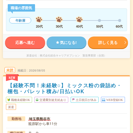
職場の雰囲気
年齢層
20代
30代
40代
50代
60代
応募へ進む
気になる!
詳しく見る
派遣会社
株式会社綜合キャリアオプション 製造事業部（全国）
未読
掲載日
2026/08/05
NEW
【経験不問！未経験○】ミックス粉の袋詰め・
梱包・パレット積み/日払いOK
職種未経験OK
交通費別途支給あり
土日祝日が休み
WEB登録OK
派遣
埼玉県熊谷市
勤務地
籠原駅から車11分
月～金