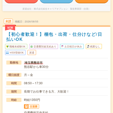
派遣会社
株式会社綜合キャリアオプション 製造事業部（全国）
未読
掲載日
2026/08/05
NEW
【初心者歓迎！】梱包・出荷・仕分けなど/日
払いOK
職種未経験OK
交通費別途支給あり
土日祝日が休み
残業なし
WEB登録OK
派遣
埼玉県熊谷市
勤務地
熊谷駅から車30分
月～金
曜日頻度
08:50～17:30
時間
長期でお仕事できる方、大歓迎！
期間
時給1350円
時給
交通費
交通費規定内支給