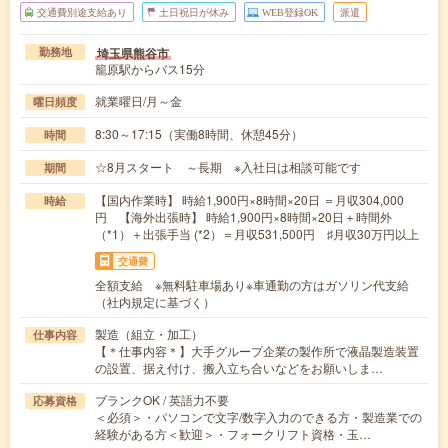
交通費別途支給あり
土日祝日が休み
WEB登録OK
派遣
埼玉県熊谷市
勤務地
籠原駅からバス15分
就業曜日/月～金
曜日頻度
8:30～17:15（実働8時間、休憩45分）
時間
☆8月スタート ～長期 ※入社日は相談可能です
期間
【国内作業時】 時給1,900円×8時間×20日 ＝月収304,000
時給
円 【海外出張時】 時給1,900円×8時間×20日＋時間外
（*1）＋出張手当 (*2）＝月収531,500円 ♯月収30万円以上
交通費
全額支給 ※無料駐車場あり※車通勤の方はガソリン代支給
（社内規定に基づく）
製造（組立・加工）
仕事内容
【＊仕事内容＊】大手グループ企業の製作所で液晶製造装置
の設置、据え付け、搬入立ち合いなどをお願いしま…
ブランクOK / 英語力不要
応募資格
＜必須＞・パソコンで文字/数字入力のできる方・製造業での
経験がある方＜歓迎＞・フォークリフト資格・玉…