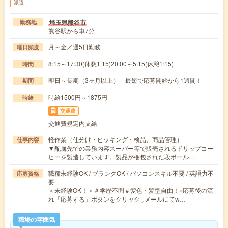
派遣
埼玉県熊谷市
勤務地
熊谷駅から車7分
月～金／週5日勤務
曜日頻度
8:15～17:30(休憩1:15)20:00～5:15(休憩1:15)
時間
即日～長期（3ヶ月以上） 最短で応募開始から1週間！
期間
時給1500円～1875円
時給
交通費
交通費規定内支給
軽作業（仕分け・ピッキング・検品、商品管理）
仕事内容
▼配属先での業務内容スーパー等で販売されるドリップコー
ヒーを製造しています。製品が梱包された段ボール…
職種未経験OK / ブランクOK / パソコンスキル不要 / 英語力不
応募資格
要
＜未経験OK！＞＃学歴不問＃髪色・髪型自由！○応募後の流
れ「応募する」ボタンをクリック↓メールにてw…
職場の雰囲気