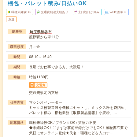
梱包・パレット積み/日払いOK
職種未経験OK
交通費別途支給あり
土日祝日が休み
WEB登録OK
派遣
埼玉県熊谷市
勤務地
籠原駅から車11分
月～金
曜日頻度
08:10～16:40
時間
長期でお仕事できる方、大歓迎！
期間
時給1180円
時給
交通費
交通費規定内支給
マシンオペレーター
仕事内容
ミックス粉製造袋を機械にセットし、ミックス粉を袋詰め、
パレット積み、梱包業務【取扱製品情報】小麦粉、…
職種未経験OK / ブランクOK / 英語力不要
応募資格
◆未経験OK！〇まずは事前登録だけでもOK！履歴書不要で
気軽にオンライン登録★氏名・職種などを入力す…