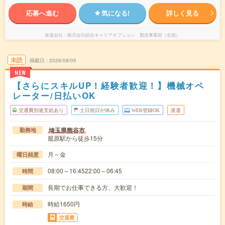
応募へ進む
気になる!
詳しく見る
派遣会社
株式会社綜合キャリアオプション 製造事業部（全国）
未読
掲載日
2026/08/05
NEW
【さらにスキルUP！経験者歓迎！】機械オペ
レーター/日払いOK
交通費別途支給あり
土日祝日が休み
WEB登録OK
派遣
埼玉県熊谷市
勤務地
籠原駅から徒歩15分
月～金
曜日頻度
08:00～16:4522:00～06:45
時間
長期でお仕事できる方、大歓迎！
期間
時給1650円
時給
交通費