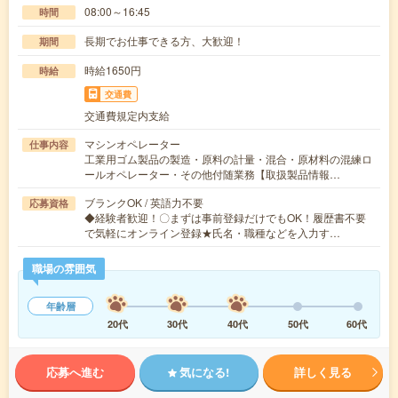
08:00～16:45
時間
長期でお仕事できる方、大歓迎！
期間
時給1650円
時給
交通費
交通費規定内支給
マシンオペレーター
仕事内容
工業用ゴム製品の製造・原料の計量・混合・原材料の混練ロ
ールオペレーター・その他付随業務【取扱製品情報…
ブランクOK / 英語力不要
応募資格
◆経験者歓迎！〇まずは事前登録だけでもOK！履歴書不要
で気軽にオンライン登録★氏名・職種などを入力す…
職場の雰囲気
年齢層
20代
30代
40代
50代
60代
応募へ進む
気になる!
詳しく見る