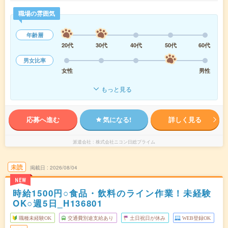
職場の雰囲気
年齢層
20代
30代
40代
50代
60代
男女比率
女性
男性
もっと見る
応募へ進む
気になる!
詳しく見る
派遣会社
株式会社ニコン日総プライム
未読
掲載日
2026/08/04
NEW
時給1500円○食品・飲料のライン作業！未経験
OK○週5日_H136801
職種未経験OK
交通費別途支給あり
土日祝日が休み
WEB登録OK