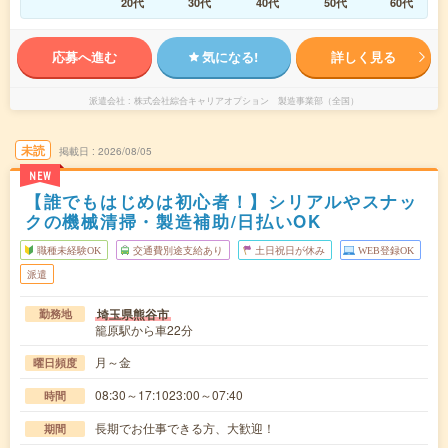
20代
30代
40代
50代
60代
応募へ進む
気になる!
詳しく見る
派遣会社
株式会社綜合キャリアオプション 製造事業部（全国）
未読
掲載日
2026/08/05
NEW
【誰でもはじめは初心者！】シリアルやスナッ
クの機械清掃・製造補助/日払いOK
職種未経験OK
交通費別途支給あり
土日祝日が休み
WEB登録OK
派遣
埼玉県熊谷市
勤務地
籠原駅から車22分
月～金
曜日頻度
08:30～17:1023:00～07:40
時間
長期でお仕事できる方、大歓迎！
期間