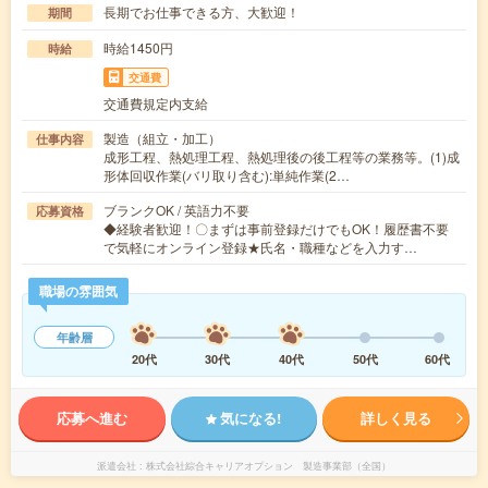
長期でお仕事できる方、大歓迎！
期間
時給1450円
時給
交通費
交通費規定内支給
製造（組立・加工）
仕事内容
成形工程、熱処理工程、熱処理後の後工程等の業務等。(1)成
形体回収作業(バリ取り含む):単純作業(2…
ブランクOK / 英語力不要
応募資格
◆経験者歓迎！〇まずは事前登録だけでもOK！履歴書不要
で気軽にオンライン登録★氏名・職種などを入力す…
職場の雰囲気
年齢層
20代
30代
40代
50代
60代
応募へ進む
気になる!
詳しく見る
派遣会社
株式会社綜合キャリアオプション 製造事業部（全国）