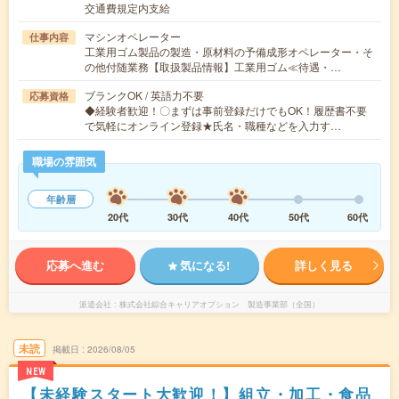
交通費規定内支給
マシンオペレーター
仕事内容
工業用ゴム製品の製造・原材料の予備成形オペレーター・そ
の他付随業務【取扱製品情報】工業用ゴム≪待遇・…
ブランクOK / 英語力不要
応募資格
◆経験者歓迎！〇まずは事前登録だけでもOK！履歴書不要
で気軽にオンライン登録★氏名・職種などを入力す…
職場の雰囲気
年齢層
20代
30代
40代
50代
60代
応募へ進む
気になる!
詳しく見る
派遣会社
株式会社綜合キャリアオプション 製造事業部（全国）
未読
掲載日
2026/08/05
NEW
【未経験スタート大歓迎！】組立・加工・食品