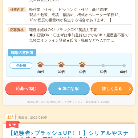
軽作業（仕分け・ピッキング・検品、商品管理）
仕事内容
製品の包装、充填、箱詰め、機械オペレーター業務12、
13kg程度の重量物が発生する場合があります。【…
職種未経験OK / ブランクOK / 英語力不要
応募資格
◆未経験OK！〇まずは事前登録だけでもOK！履歴書不要で
気軽にオンライン登録★氏名・職種などを入力す…
職場の雰囲気
年齢層
20代
30代
40代
50代
60代
応募へ進む
気になる!
詳しく見る
派遣会社
株式会社綜合キャリアオプション 製造事業部（全国）
未読
掲載日
2026/08/05
NEW
【経験者×ブラッシュUP！！】シリアルやスナ