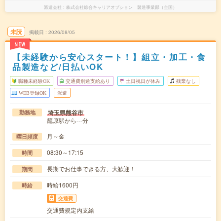
派遣会社
株式会社綜合キャリアオプション 製造事業部（全国）
未読
掲載日
2026/08/05
NEW
【未経験から安心スタート！】組立・加工・食
品製造など/日払いOK
職種未経験OK
交通費別途支給あり
土日祝日が休み
残業なし
WEB登録OK
派遣
埼玉県熊谷市
勤務地
籠原駅から---分
月～金
曜日頻度
08:30～17:15
時間
長期でお仕事できる方、大歓迎！
期間
時給1600円
時給
交通費
交通費規定内支給