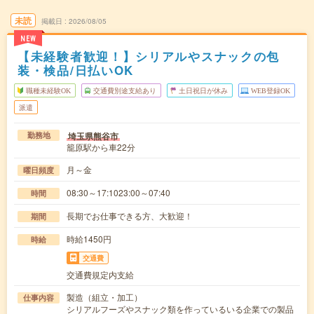
未読
掲載日
2026/08/05
NEW
【未経験者歓迎！】シリアルやスナックの包
装・検品/日払いOK
職種未経験OK
交通費別途支給あり
土日祝日が休み
WEB登録OK
派遣
埼玉県熊谷市
勤務地
籠原駅から車22分
月～金
曜日頻度
08:30～17:1023:00～07:40
時間
長期でお仕事できる方、大歓迎！
期間
時給1450円
時給
交通費
交通費規定内支給
製造（組立・加工）
仕事内容
シリアルフーズやスナック類を作っているいる企業での製品