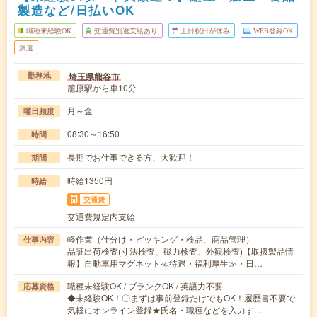
製造など/日払いOK
職種未経験OK
交通費別途支給あり
土日祝日が休み
WEB登録OK
派遣
埼玉県熊谷市
勤務地
籠原駅から車10分
月～金
曜日頻度
08:30～16:50
時間
長期でお仕事できる方、大歓迎！
期間
時給1350円
時給
交通費
交通費規定内支給
軽作業（仕分け・ピッキング・検品、商品管理）
仕事内容
品証出荷検査(寸法検査、磁力検査、外観検査)【取扱製品情
報】自動車用マグネット≪待遇・福利厚生≫・日…
職種未経験OK / ブランクOK / 英語力不要
応募資格
◆未経験OK！〇まずは事前登録だけでもOK！履歴書不要で
気軽にオンライン登録★氏名・職種などを入力す…