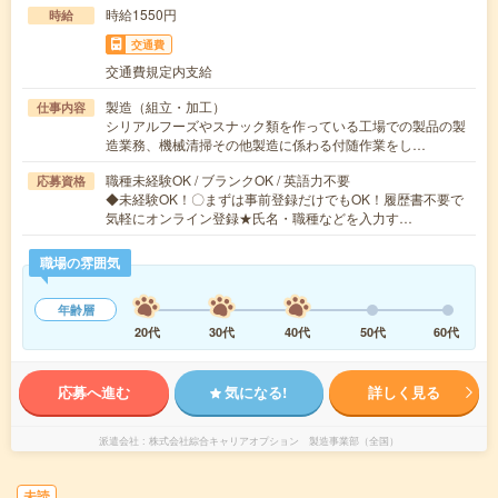
時給1550円
時給
交通費
交通費規定内支給
製造（組立・加工）
仕事内容
シリアルフーズやスナック類を作っている工場での製品の製
造業務、機械清掃その他製造に係わる付随作業をし…
職種未経験OK / ブランクOK / 英語力不要
応募資格
◆未経験OK！〇まずは事前登録だけでもOK！履歴書不要で
気軽にオンライン登録★氏名・職種などを入力す…
職場の雰囲気
年齢層
20代
30代
40代
50代
60代
応募へ進む
気になる!
詳しく見る
派遣会社
株式会社綜合キャリアオプション 製造事業部（全国）
未読