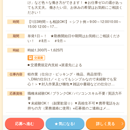
け」など色々な働き方ができます！ ★お仕事ゼロの週があっ
ても大丈夫。 働きたい日、お休みの希望はお気軽にご相談く
ださい！
【1日3時間～も相談OK!】＜シフト例＞9:00～12:0010:00～
時間
15:00 12:00～17…
単発1日～！ ★勤務開始日や期間はお気軽にご相談くださ
期間
い！ ＃8月～ ＃9月～
時給1,300円～1,625円
時給
交通費
■ 交通費規定内支給 ※派遣先による
軽作業（仕分け・ピッキング・検品、商品管理）
仕事内容
＼DMの仕分け／＜とってもシンプルなので未経験でも安
心！＞▼封入作業及び梱包▼雑誌や書籍などの仕分け…
職種未経験OK / ブランクOK / パソコンスキル不要 / 英語力不
応募資格
要
▼未経験OK！（副業歓迎☆）▼高校生不可▼携帯電話をお
持ちの方（業務連絡に使用）※応募後のご連絡はメ…
応募へ進む
気になる!
詳しく見る