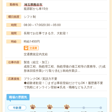
埼玉県熊谷市
勤務地
籠原駅から車15分
シフト制
曜日頻度
08:30～17:0020:30～05:00
時間
長期でお仕事できる方、大歓迎！
期間
時給1450円
時給
交通費
交通費規定内支給
製造（組立・加工）
仕事内容
成形工程、熱処理工程、熱処理後の後工程等の業務等。(1)成
形体回収作業(バリ取り含む):単純作業(2…
ブランクOK / 英語力不要
応募資格
◆経験者歓迎！〇まずは事前登録だけでもOK！履歴書不要
で気軽にオンライン登録★氏名・職種などを入力す…
職場の雰囲気
年齢層