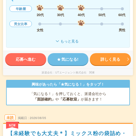
年齢層
20代
30代
40代
50代
60代
男女比率
女性
男性
もっと見る
応募へ進む
気になる!
詳しく見る
派遣会社
UTエージェント株式会社 関東
興味があったら「★気になる！」をタップ！
「気になる！」を押しておくと、派遣会社から
「面談確約」
や
「応募歓迎」
が届きます！
未読
掲載日
2026/08/05
NEW
【未経験でも大丈夫＊】ミックス粉の袋詰め・