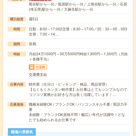
熊谷駅から---分／籠原駅から---分／上熊谷駅から---分／石原
(埼玉県)駅から---分／大麻生駅から---分
週5日
曜日頻度
日勤：8:00～17:002交替：8:30～17:00／20：30～05：003
時間
交替：7:00～14…
長期
期間
月給24万1000円～30万5000円時給1,300円～1,500円（月給
時給
＋各種手当）
交通費
交通費支給
軽作業（仕分け・ピッキング・検品、商品管理）
仕事内容
【もくもくカンタン軽作業】お仕事はとてもシンプルなので
コツコツ業務がお好きな方は長く活躍しています！…
職種未経験OK / ブランクOK / パソコンスキル不要 / 英語力不
応募資格
要
未経験・ブランクOK資格不問！幅広い年代が活躍中！どな
たでも始められるお仕事です
職場の雰囲気