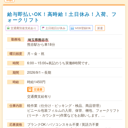
給与即払いOK！高時給！土日休み！入荷、フ
ォークリフト
交通費別途支給あり
土日祝日が休み
WEB登録OK
派遣
埼玉県熊谷市
勤務地
熊谷駅から車18分
月～金・祝
曜日頻度
6:00～15:00※表記のうち実働8時間です。
時間
2026/9/1～長期
期間
時給1450円
時給
交通費
交通費支給有り
軽作業（仕分け・ピッキング・検品、商品管理）
仕事内容
ビニール包装フィルムの入荷、保管、梱包、フォークリフト
(リーチ・カウンター)作業などをお願いします。…
ブランクOK / パソコンスキル不要 / 英語力不要
応募資格