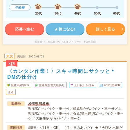
年齢層
20代
30代
40代
50代
60代
応募へ進む
気になる!
詳しく見る
派遣会社
株式会社ウィルオブ・ワーク FO事業部
未読
掲載日
2026/08/03
NEW
〈カンタン作業！〉スキマ時間にサクッと＊
DMの仕分け
職種未経験OK
交通費別途支給あり
土日祝日が休み
WEB登録OK
派遣
埼玉県熊谷市
勤務地
熊谷駅からバイク・車---分／籠原駅からバイク・車---分／上
熊谷駅からバイク・車---分／石原(埼玉県)駅からバイク・車--
-分／大麻生駅からバイク・車---分
週0日～/月1日～OK！ （月～日のあいだ） ★「火曜と木曜だ
曜日頻度