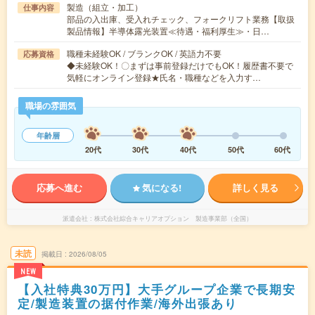
製造（組立・加工）
仕事内容
部品の入出庫、受入れチェック、フォークリフト業務【取扱
製品情報】半導体露光装置≪待遇・福利厚生≫・日…
職種未経験OK / ブランクOK / 英語力不要
応募資格
◆未経験OK！〇まずは事前登録だけでもOK！履歴書不要で
気軽にオンライン登録★氏名・職種などを入力す…
職場の雰囲気
年齢層
20代
30代
40代
50代
60代
応募へ進む
気になる!
詳しく見る
派遣会社
株式会社綜合キャリアオプション 製造事業部（全国）
未読
掲載日
2026/08/05
NEW
【入社特典30万円】大手グループ企業で長期安
定/製造装置の据付作業/海外出張あり