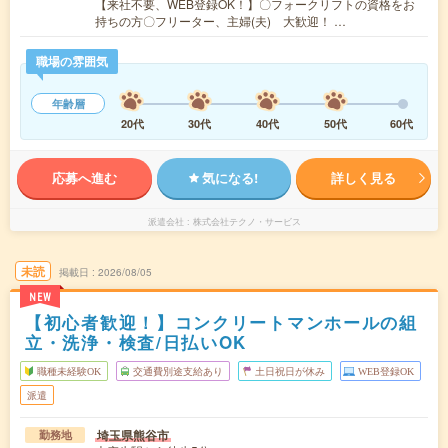
【来社不要、WEB登録OK！】〇フォークリフトの資格をお
持ちの方〇フリーター、主婦(夫) 大歓迎！ …
職場の雰囲気
年齢層
20代
30代
40代
50代
60代
応募へ進む
気になる!
詳しく見る
派遣会社
株式会社テクノ・サービス
未読
掲載日
2026/08/05
NEW
【初心者歓迎！】コンクリートマンホールの組
立・洗浄・検査/日払いOK
職種未経験OK
交通費別途支給あり
土日祝日が休み
WEB登録OK
派遣
埼玉県熊谷市
勤務地