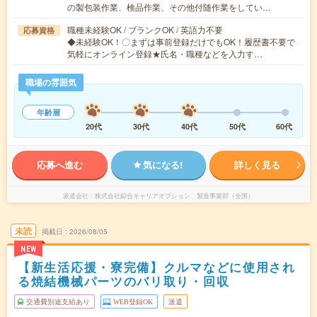
の製包装作業、検品作業、その他付随作業をしてい…
職種未経験OK / ブランクOK / 英語力不要
応募資格
◆未経験OK！〇まずは事前登録だけでもOK！履歴書不要で
気軽にオンライン登録★氏名・職種などを入力す…
職場の雰囲気
年齢層
20代
30代
40代
50代
60代
応募へ進む
気になる!
詳しく見る
派遣会社
株式会社綜合キャリアオプション 製造事業部（全国）
未読
掲載日
2026/08/05
NEW
【新生活応援・寮完備】クルマなどに使用され
る焼結機械パーツのバリ取り・回収
交通費別途支給あり
WEB登録OK
派遣