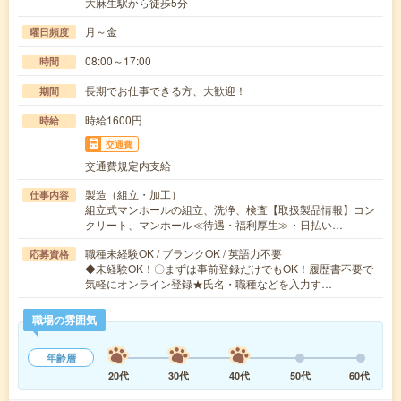
大麻生駅から徒歩5分
月～金
曜日頻度
08:00～17:00
時間
長期でお仕事できる方、大歓迎！
期間
時給1600円
時給
交通費
交通費規定内支給
製造（組立・加工）
仕事内容
組立式マンホールの組立、洗浄、検査【取扱製品情報】コン
クリート、マンホール≪待遇・福利厚生≫・日払い…
職種未経験OK / ブランクOK / 英語力不要
応募資格
◆未経験OK！〇まずは事前登録だけでもOK！履歴書不要で
気軽にオンライン登録★氏名・職種などを入力す…
職場の雰囲気
年齢層
20代
30代
40代
50代
60代