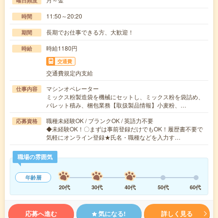
曜日頻度
11:50～20:20
時間
長期でお仕事できる方、大歓迎！
期間
時給1180円
時給
交通費
交通費規定内支給
マシンオペレーター
仕事内容
ミックス粉製造袋を機械にセットし、ミックス粉を袋詰め、
パレット積み、梱包業務【取扱製品情報】小麦粉、…
職種未経験OK / ブランクOK / 英語力不要
応募資格
◆未経験OK！〇まずは事前登録だけでもOK！履歴書不要で
気軽にオンライン登録★氏名・職種などを入力す…
職場の雰囲気
年齢層
20代
30代
40代
50代
60代
応募へ進む
気になる!
詳しく見る