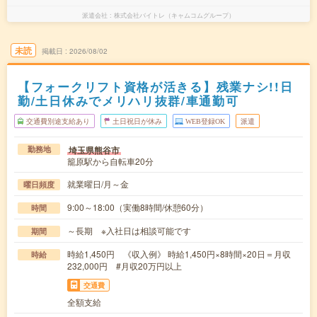
派遣会社
株式会社バイトレ（キャムコムグループ）
未読
掲載日
2026/08/02
【フォークリフト資格が活きる】残業ナシ!!日
勤/土日休みでメリハリ抜群/車通勤可
交通費別途支給あり
土日祝日が休み
WEB登録OK
派遣
埼玉県熊谷市
勤務地
籠原駅から自転車20分
就業曜日/月～金
曜日頻度
9:00～18:00（実働8時間/休憩60分）
時間
～長期 ※入社日は相談可能です
期間
時給1,450円 《収入例》 時給1,450円×8時間×20日＝月収
時給
232,000円 #月収20万円以上
交通費
全額支給