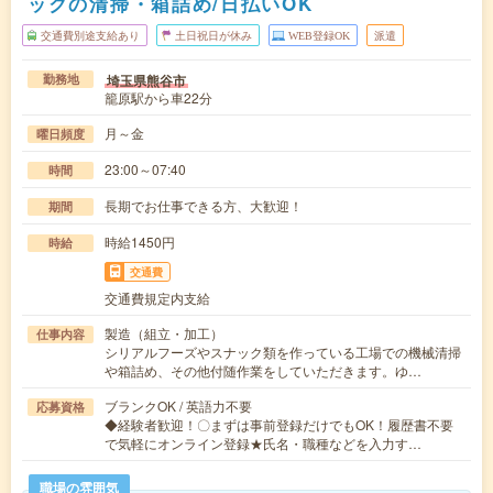
ックの清掃・箱詰め/日払いOK
交通費別途支給あり
土日祝日が休み
WEB登録OK
派遣
埼玉県熊谷市
勤務地
籠原駅から車22分
月～金
曜日頻度
23:00～07:40
時間
長期でお仕事できる方、大歓迎！
期間
時給1450円
時給
交通費
交通費規定内支給
製造（組立・加工）
仕事内容
シリアルフーズやスナック類を作っている工場での機械清掃
や箱詰め、その他付随作業をしていただきます。ゆ…
ブランクOK / 英語力不要
応募資格
◆経験者歓迎！〇まずは事前登録だけでもOK！履歴書不要
で気軽にオンライン登録★氏名・職種などを入力す…
職場の雰囲気