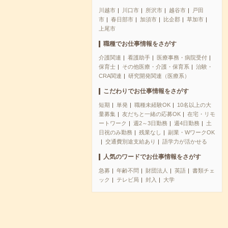
川越市
川口市
所沢市
越谷市
戸田
市
春日部市
加須市
比企郡
草加市
上尾市
職種でお仕事情報をさがす
介護関連
看護助手
医療事務・病院受付
保育士
その他医療・介護・保育系
治験・
CRA関連
研究開発関連（医療系）
こだわりでお仕事情報をさがす
短期
単発
職種未経験OK
10名以上の大
量募集
友だちと一緒の応募OK
在宅・リモ
ートワーク
週2～3日勤務
週4日勤務
土
日祝のみ勤務
残業なし
副業・WワークOK
交通費別途支給あり
語学力が活かせる
人気のワードでお仕事情報をさがす
急募
年齢不問
財団法人
英語
書類チェ
ック
テレビ局
封入
大学