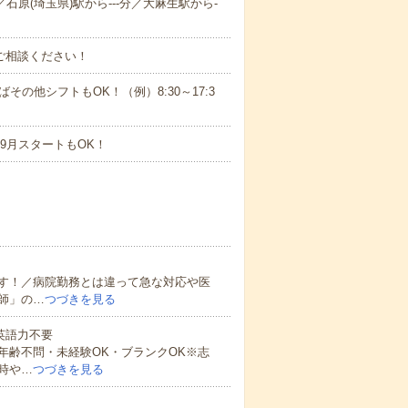
／石原(埼玉県)駅から---分／大麻生駅から-
ご相談ください！
ばその他シフトもOK！（例）8:30～17:3
9月スタートもOK！
す！／病院勤務とは違って急な対応や医
師」の…
つづきを見る
 英語力不要
年齢不問・未経験OK・ブランクOK※志
時や…
つづきを見る