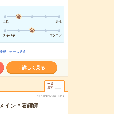
女性
男性
テキパキ
コツコツ
業部 ナース派遣
詳しく見る
一括
応募
No.NTMDNOM39_KM-1
録メイン＊看護師