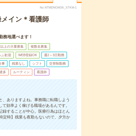
No.NTMDNOM38_STKM-1
録メイン＊看護師
。勤務地選べます！
名以上の大量募集
複数名募集
ゅふ歓迎
WEB登録OK
週2～3日勤務
仕事
残業なし
シフト
交替制勤務
遣多
ルーティン
看護師
と、ありますよね。事務職に転職しよう
かして効率よく稼げる職場があるんです。
記録することが中心。医療行為はほとん
7時定時】残業も夜勤もないので、夕方か