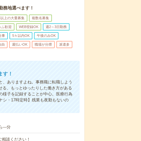
。勤務地選べます！
名以上の大量募集
複数名募集
ゅふ歓迎
WEB登録OK
週2～3日勤務
仕事
5ｈ以内OK
午後のみOK
自由
週払いOK
職場が分煙
派遣多
ます！
と、ありますよね。事務職に転職しよう
かせる、もっとゆったりした働き方がある
の様子を記録することが中心。医療行為
ナシ・17時定時】残業も夜勤もないの
--分
ご相談ください！