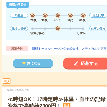
職場の雰囲気
年齢層
男女比率
20代
30代
40代
50代
60代
職場の様子
仕事の仕方
活気がある
しずか
日研トータルソーシング株式会社 メディカルケア事
派遣会社
応募する
気になる！
未読
掲載日
2026/07/29
≪時短OK！17時定時≫体温・血圧の記
資格で高時給2300円！
派遣