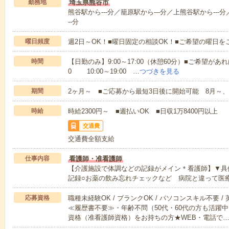
勤務地
埼玉県熊谷市
熊谷駅から---分／籠原駅から---分／上熊谷駅から---分
--分
曜日頻度
週2日～OK！■曜日固定の相談OK！■ご希望の曜日を
時間
【日勤のみ】9:00～17:00（休憩60分）■ご希望があれ
0 10:00～19:00 …
つづきを見る
期間
2ヶ月～ ■ご応募から最短3日後に開始可能 8月～、
時給
時給2300円～ ■週払いOK ■日収1万8400円以上
交通費
交通費全額支給
仕事内容
看護師・准看護師
【介護施設で体調などの記録がメイン＊看護師】▼具
記録○お薬の飲み忘れチェックなど 病院と違って医
応募資格
職種未経験OK / ブランクOK / パソコンスキル不要 /
≪履歴書不要≫・年齢不問（50代・60代の方も活躍
資格（准看護師資格）をお持ちの方★WEB・電話で