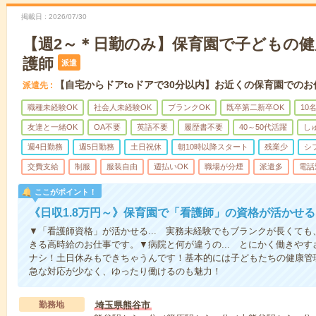
掲載日
2026/07/30
【週2～＊日勤のみ】保育園で子どもの
護師
派遣
【自宅からドアtoドアで30分以内】お近くの保育園でのお
派遣先
職種未経験OK
社会人未経験OK
ブランクOK
既卒第二新卒OK
10
友達と一緒OK
OA不要
英語不要
履歴書不要
40～50代活躍
し
週4日勤務
週5日勤務
土日祝休
朝10時以降スタート
残業少
シ
交費支給
制服
服装自由
週払いOK
職場が分煙
派遣多
電話
ここがポイント！
《日収1.8万円～》保育園で「看護師」の資格が活かせ
▼「看護師資格」が活かせる... 実務未経験でもブランクが長くて
きる高時給のお仕事です。▼病院と何が違うの... とにかく働きや
ナシ！土日休みもできちゃうんです！基本的には子どもたちの健康管
急な対応が少なく、ゆったり働けるのも魅力！
勤務地
埼玉県熊谷市