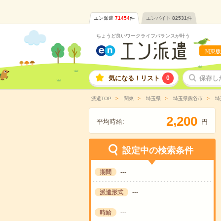
エン派遣
71454
件
エンバイト
82531
件
ちょうど良いワークライフバランスが叶う
関東版
気になる！リスト
0
保存し
派遣TOP
関東
埼玉県
埼玉県熊谷市
埼
,
2
2
0
0
平均時給:
円
設定中の検索条件
期間
---
派遣形式
---
時給
---