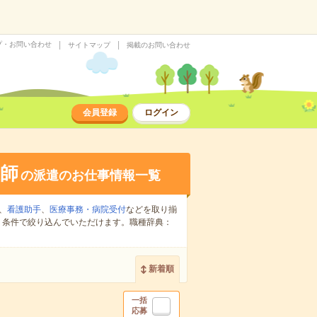
プ・お問い合わせ
サイトマップ
掲載のお問い合わせ
会員登録
ログイン
師
の派遣のお仕事情報一覧
、
看護助手
、
医療事務・病院受付
などを取り揃
り条件で絞り込んでいただけます。職種辞典：
新着順
一括
応募