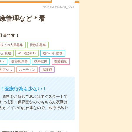
No.NTMDNOM38_KS-1
健康管理など＊看
仕事です！
名以上の大量募集
複数名募集
ゅふ歓迎
WEB登録OK
週2～3日勤務
フト
交替制勤務
扶養控内
医療福祉
対応なし
ルーティン
看護師
る！医療行為も少ない！
も、資格をお持ちであればすぐスタートで
すさは抜群！保育園なのでもちろん夜勤は
理がメインのお仕事なので、医療行為や