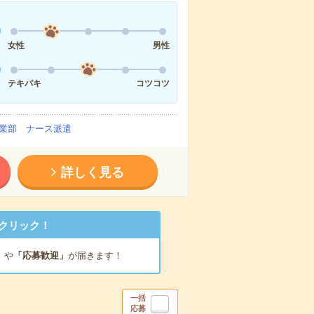
女性
男性
テキパキ
コツコツ
業部 ナース派遣
詳しく見る
クリック！
」
や
「応募歓迎」
が届きます！
一括
応募