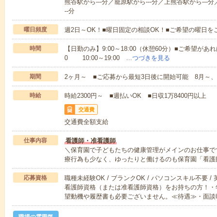
熊谷駅から---分／籠原駅から---分／上熊谷駅から---分
--分
曜日頻度
週2日～OK！■曜日固定の相談OK！■ご希望の曜日を
時間
【日勤のみ】9:00～18:00（休憩60分）■ご希望があれ
0 10:00～19:00 …
つづきを見る
期間
2ヶ月～ ■ご応募から最短3日後に開始可能 8月～、
時給
時給2300円～ ■週払いOK ■日収1万8400円以上
交通費
交通費全額支給
仕事内容
看護師・准看護師
＼保育園で子どもたちの健康管理がメインのお仕事で
療行為も少なく、ゆったりと働けるのも保育園「看護
応募資格
職種未経験OK / ブランクOK / パソコンスキル不要 /
看護師資格（または准看護師資格）をお持ちの方！・
望動機や履歴書も必要ございません。≪待遇≫・面談