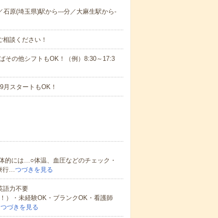
／石原(埼玉県)駅から---分／大麻生駅から-
ご相談ください！
ばその他シフトもOK！（例）8:30～17:3
9月スタートもOK！
体的には…○体温、血圧などのチェック・
療行…
つづきを見る
 英語力不要
中！）・未経験OK・ブランクOK・看護師
…
つづきを見る