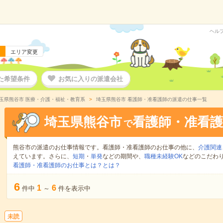
ヘル
エリア変更
た希望条件
お気に入りの派遣会社
玉県熊谷市 医療・介護・福祉・教育系
埼玉県熊谷市 看護師・准看護師の派遣の仕事一覧
埼玉県熊谷市
看護師・准看護
で
熊谷市の派遣のお仕事情報です。看護師・准看護師のお仕事の他に、
介護関連
えています。さらに、
短期
・
単発
などの期間や、
職種未経験OK
などのこだわ
看護師・准看護師のお仕事とは？とは？
6
1
6
件中
～
件を表示中
未読