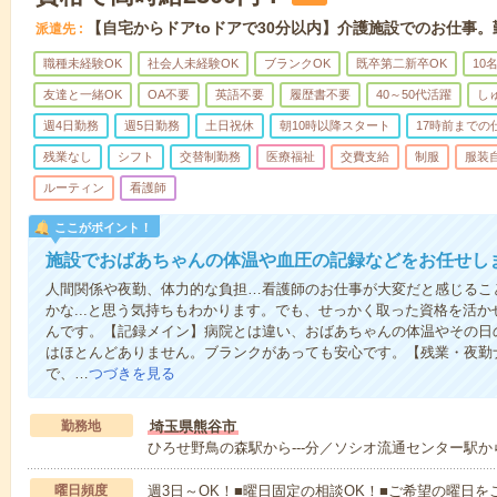
【自宅からドアtoドアで30分以内】介護施設でのお仕事
派遣先
職種未経験OK
社会人未経験OK
ブランクOK
既卒第二新卒OK
10
友達と一緒OK
OA不要
英語不要
履歴書不要
40～50代活躍
し
週4日勤務
週5日勤務
土日祝休
朝10時以降スタート
17時前までの
残業なし
シフト
交替制勤務
医療福祉
交費支給
制服
服装
ルーティン
看護師
ここがポイント！
施設でおばあちゃんの体温や血圧の記録などをお任せし
人間関係や夜勤、体力的な負担…看護師のお仕事が大変だと感じるこ
かな...と思う気持ちもわかります。でも、せっかく取った資格を活
んです。【記録メイン】病院とは違い、おばあちゃんの体温やその日
はほとんどありません。ブランクがあっても安心です。【残業・夜勤
で、…
つづきを見る
勤務地
埼玉県熊谷市
ひろせ野鳥の森駅から---分／ソシオ流通センター駅から-
曜日頻度
週3日～OK！■曜日固定の相談OK！■ご希望の曜日を