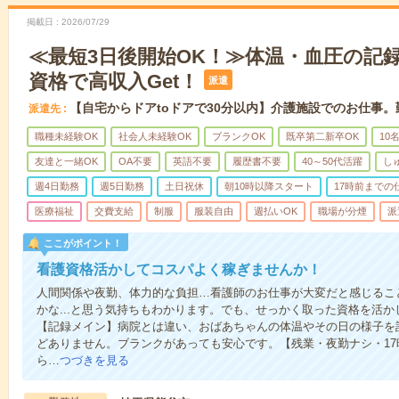
掲載日
2026/07/29
≪最短3日後開始OK！≫体温・血圧の記
資格で高収入Get！
派遣
【自宅からドアtoドアで30分以内】介護施設でのお仕事
派遣先
職種未経験OK
社会人未経験OK
ブランクOK
既卒第二新卒OK
10
友達と一緒OK
OA不要
英語不要
履歴書不要
40～50代活躍
し
週4日勤務
週5日勤務
土日祝休
朝10時以降スタート
17時前までの
医療福祉
交費支給
制服
服装自由
週払いOK
職場が分煙
派
ここがポイント！
看護資格活かしてコスパよく稼ぎませんか！
人間関係や夜勤、体力的な負担…看護師のお仕事が大変だと感じるこ
かな...と思う気持ちもわかります。でも、せっかく取った資格を活
【記録メイン】病院とは違い、おばあちゃんの体温やその日の様子を
どありません。ブランクがあっても安心です。【残業・夜勤ナシ・1
ら…
つづきを見る