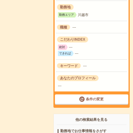
勤務地
川越市
勤務エリア
職種
---
こだわりINDEX
---
絶対
---
できれば
キーワード
---
あなたのプロフィール
---
条件の変更
他の検索結果を見る
勤務地でお仕事情報をさがす