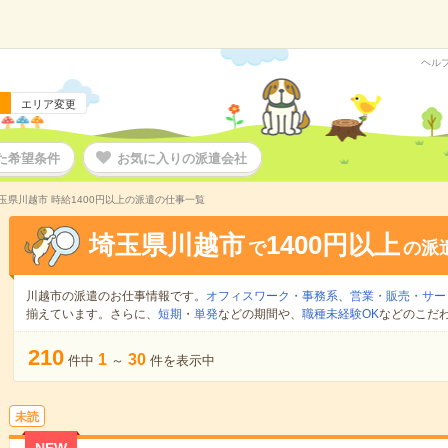
ヘル
エリア変更
た希望条件
お気に入りの派遣会社
玉県川越市 時給1400円以上の派遣の仕事一覧
埼玉県川越市
1400円以上
で
の派
川越市の派遣のお仕事情報です。
オフィスワーク・事務系
、
営業・販売・サー
揃えています。さらに、
短期
・
単発
などの期間や、
職種未経験OK
などのこだ
210
1
30
件中
～
件を表示中
未読