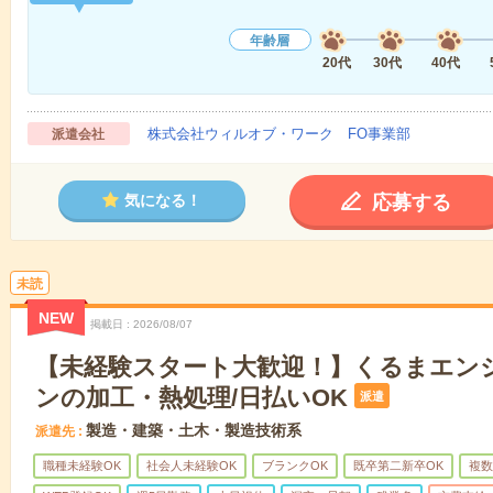
年齢層
20代
30代
40代
株式会社ウィルオブ・ワーク FO事業部
派遣会社
応募する
気になる！
未読
NEW
掲載日
2026/08/07
【未経験スタート大歓迎！】くるまエン
ンの加工・熱処理/日払いOK
派遣
製造・建築・土木・製造技術系
派遣先
職種未経験OK
社会人未経験OK
ブランクOK
既卒第二新卒OK
複数