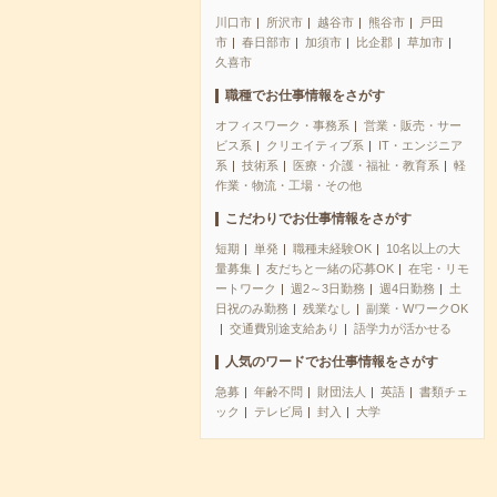
川口市
所沢市
越谷市
熊谷市
戸田
市
春日部市
加須市
比企郡
草加市
久喜市
職種でお仕事情報をさがす
オフィスワーク・事務系
営業・販売・サー
ビス系
クリエイティブ系
IT・エンジニア
系
技術系
医療・介護・福祉・教育系
軽
作業・物流・工場・その他
こだわりでお仕事情報をさがす
短期
単発
職種未経験OK
10名以上の大
量募集
友だちと一緒の応募OK
在宅・リモ
ートワーク
週2～3日勤務
週4日勤務
土
日祝のみ勤務
残業なし
副業・WワークOK
交通費別途支給あり
語学力が活かせる
人気のワードでお仕事情報をさがす
急募
年齢不問
財団法人
英語
書類チェ
ック
テレビ局
封入
大学