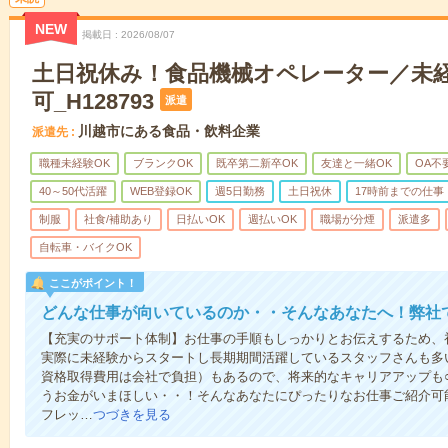
NEW
掲載日
2026/08/07
土日祝休み！食品機械オペレーター／未経
可_H128793
派遣
川越市にある食品・飲料企業
派遣先
職種未経験OK
ブランクOK
既卒第二新卒OK
友達と一緒OK
OA不
40～50代活躍
WEB登録OK
週5日勤務
土日祝休
17時前までの仕事
制服
社食/補助あり
日払いOK
週払いOK
職場が分煙
派遣多
自転車・バイクOK
ここがポイント！
どんな仕事が向いているのか・・そんなあなたへ！弊社
【充実のサポート体制】お仕事の手順もしっかりとお伝えするため、
実際に未経験からスタートし長期期間活躍しているスタッフさんも多
資格取得費用は会社で負担）もあるので、将来的なキャリアアップも
うお金がいまほしい・・！そんなあなたにぴったりなお仕事ご紹介可能
フレッ…
つづきを見る