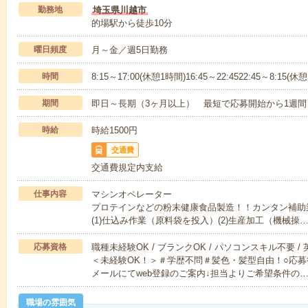
勤務地
埼玉県川越市
的場駅から徒歩10分
曜日頻度
月～金／週5日勤務
時間
8:15～17:00(休憩1時間)16:45～22:4522:45～8:15(休
期間
即日～長期（3ヶ月以上） 最短で応募開始から1週間
時給
時給1500円
交通費
交通費規定内支給
仕事内容
マシンオペレーター
プロテインなどの粉末健康食品製造！！カンタン補助
(1)仕込み作業（原料袋を投入）(2)生産加工（機械操
応募資格
職種未経験OK / ブランクOK / パソコンスキル不要 /
＜未経験OK！＞＃学歴不問＃髪色・髪型自由！○応募
メールにてweb登録のご案内↓担当よりご希望条件の
職場の雰囲気