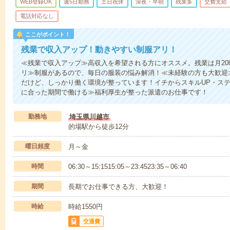
WEB登録OK
週5日勤務
土日祝休
深夜・早朝
残業多
交費支給
電話対応なし
ここがポイント！
残業で収入アップ！動きやすい制服アリ！
≪残業で収入アップ≫高収入を希望される方にオススメ。残業は月2
リ≫制服があるので、毎日の服装の悩み解消！≪未経験の方も大歓迎
だけど、しっかり働く環境が整っています！イチからスキルUP・ステ
に合った期間で働ける≫福利厚生が整った派遣のお仕事です！
勤務地
埼玉県川越市
的場駅から徒歩12分
曜日頻度
月～金
時間
06:30～15:1515:05～23:4523:35～06:40
期間
長期でお仕事できる方、大歓迎！
時給
時給1550円
交通費