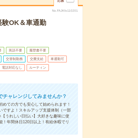
応募
No.FAJKfo110201
験OK＆車通勤
要
英語不要
履歴書不要
交替制勤務
交費支給
車通勤可
電話対応なし
ルーティン
でチャレンジしてみませんか？
初めての方でも安心して始められます！
いですよ！スキルアップ支援体制（一部
○【うれしい日払い】大好きな趣味に使
！年間休日120日以上！有給休暇でリ