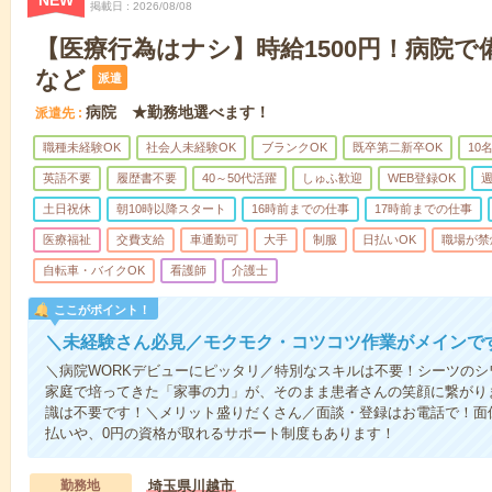
NEW
掲載日
2026/08/08
【医療行為はナシ】時給1500円！病院
など
派遣
病院 ★勤務地選べます！
派遣先
職種未経験OK
社会人未経験OK
ブランクOK
既卒第二新卒OK
10
英語不要
履歴書不要
40～50代活躍
しゅふ歓迎
WEB登録OK
週
土日祝休
朝10時以降スタート
16時前までの仕事
17時前までの仕事
医療福祉
交費支給
車通勤可
大手
制服
日払いOK
職場が禁
自転車・バイクOK
看護師
介護士
ここがポイント！
＼未経験さん必見／モクモク・コツコツ作業がメインで
＼病院WORKデビューにピッタリ／特別なスキルは不要！シーツの
家庭で培ってきた「家事の力」が、そのまま患者さんの笑顔に繋がり
識は不要です！＼メリット盛りだくさん／面談・登録はお電話で！面
払いや、0円の資格が取れるサポート制度もあります！
勤務地
埼玉県川越市