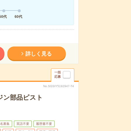
50代
60代
詳しく見る
一括
応募
No.SGSIY5192947-T4
ジン部品ピスト
名募集
英語不要
履歴書不要