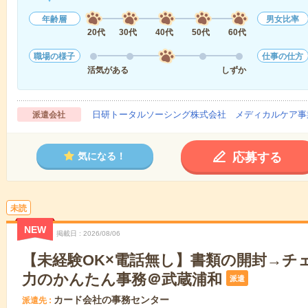
年齢層
男女比率
20代
30代
40代
50代
60代
職場の様子
仕事の仕方
活気がある
しずか
日研トータルソーシング株式会社 メディカルケア事
派遣会社
応募する
気になる！
未読
NEW
掲載日
2026/08/06
【未経験OK×電話無し】書類の開封→チ
力のかんたん事務＠武蔵浦和
派遣
カード会社の事務センター
派遣先