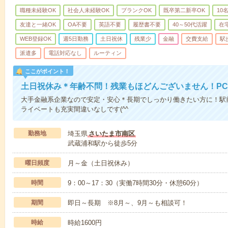
職種未経験OK
社会人未経験OK
ブランクOK
既卒第二新卒OK
10
友達と一緒OK
OA不要
英語不要
履歴書不要
40～50代活躍
在
WEB登録OK
週5日勤務
土日祝休
残業少
金融
交費支給
駅
派遣多
電話対応なし
ルーティン
ここがポイント！
土日祝休み＊年齢不問！残業もほどんございません！P
大手金融系企業なので安定・安心＊長期でしっかり働きたい方に！駅
ライベートも充実間違いなしです(^^
勤務地
埼玉県
さいたま市南区
武蔵浦和駅から徒歩5分
曜日頻度
月～金（土日祝休み）
時間
9：00～17：30（実働7時間30分・休憩60分）
期間
即日～長期 ※8月～、9月～も相談可！
時給
時給1600円