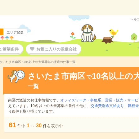
ヘル
エリア変更
た希望条件
お気に入りの派遣会社
さいたま市南区 10名以上の大量募集の派遣の仕事一覧
さいたま市南区
10名以上の
で
一覧
南区の派遣のお仕事情報です。
オフィスワーク・事務系
、
営業・販売・サービ
えています。10名以上の大量募集の条件の他に、
交通費別途支給あり
、
職種未
り条件も取り揃えています。
61
1
30
件中
～
件を表示中