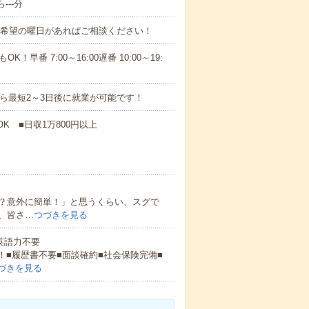
---分
！■希望の曜日があればご相談ください！
！早番 7:00～16:00遅番 10:00～19:
から最短2～3日後に就業が可能です！
K ■日収1万800円以上
？意外に簡単！」と思うくらい、スグで
、皆さ…
つづきを見る
 英語力不要
！■履歴書不要■面談確約■社会保険完備■
づきを見る