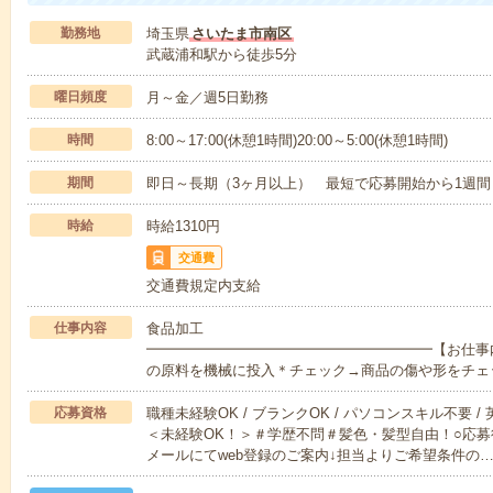
勤務地
埼玉県
さいたま市南区
武蔵浦和駅から徒歩5分
曜日頻度
月～金／週5日勤務
時間
8:00～17:00(休憩1時間)20:00～5:00(休憩1時間)
期間
即日～長期（3ヶ月以上） 最短で応募開始から1週間
時給
時給1310円
交通費
交通費規定内支給
仕事内容
食品加工
━━━━━━━━━━━━━━━━━━━━【お仕事
の原料を機械に投入＊チェック→商品の傷や形をチェ
応募資格
職種未経験OK / ブランクOK / パソコンスキル不要 /
＜未経験OK！＞＃学歴不問＃髪色・髪型自由！○応募
メールにてweb登録のご案内↓担当よりご希望条件の