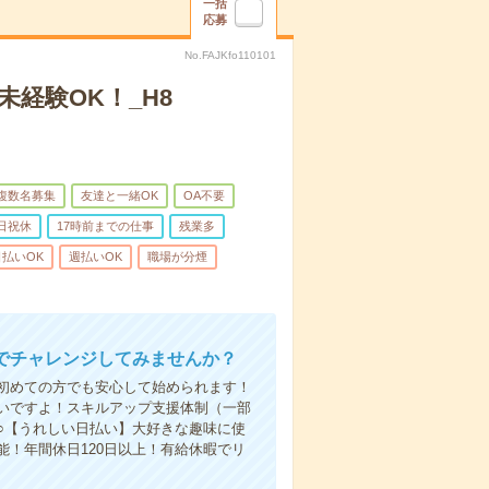
一括
応募
No.FAJKfo110101
経験OK！_H8
複数名募集
友達と一緒OK
OA不要
日祝休
17時前までの仕事
残業多
日払いOK
週払いOK
職場が分煙
でチャレンジしてみませんか？
初めての方でも安心して始められます！
いですよ！スキルアップ支援体制（一部
○【うれしい日払い】大好きな趣味に使
！年間休日120日以上！有給休暇でリ