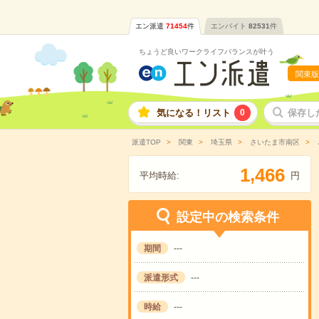
エン派遣
71454
件
エンバイト
82531
件
ちょうど良いワークライフバランスが叶う
関東版
気になる！リスト
0
保存し
派遣TOP
関東
埼玉県
さいたま市南区
,
1
4
6
6
平均時給:
円
設定中の検索条件
期間
---
派遣形式
---
時給
---