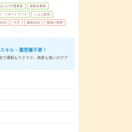
名以上の大量募集
複数名募集
宅・リモートワーク
しゅふ歓迎
歩5分
大手
服装自由
職場が禁煙
Cスキル・履歴書不要！
前で通勤もラクラク♩残業も無いのでプ