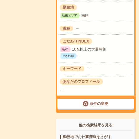
勤務地
南区
勤務エリア
職種
---
こだわりINDEX
10名以上の大量募集
絶対
---
できれば
キーワード
---
あなたのプロフィール
---
条件の変更
他の検索結果を見る
勤務地でお仕事情報をさがす