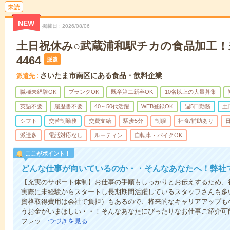
未読
NEW
掲載日
2026/08/06
土日祝休み○武蔵浦和駅チカの食品加工！未
4464
派遣
さいたま市南区にある食品・飲料企業
派遣先
職種未経験OK
ブランクOK
既卒第二新卒OK
10名以上の大量募集
英語不要
履歴書不要
40～50代活躍
WEB登録OK
週5日勤務
土
シフト
交替制勤務
交費支給
駅歩5分
制服
社食/補助あり
派遣多
電話対応なし
ルーティン
自転車・バイクOK
ここがポイント！
どんな仕事が向いているのか・・そんなあなたへ！弊社
【充実のサポート体制】お仕事の手順もしっかりとお伝えするため、
実際に未経験からスタートし長期期間活躍しているスタッフさんも多
資格取得費用は会社で負担）もあるので、将来的なキャリアアップも
うお金がいまほしい・・！そんなあなたにぴったりなお仕事ご紹介可能
フレッ…
つづきを見る