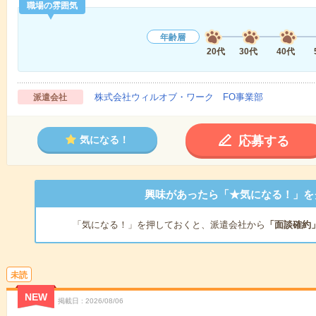
職場の雰囲気
年齢層
20代
30代
40代
株式会社ウィルオブ・ワーク FO事業部
派遣会社
応募する
気になる！
興味があったら「★気になる！」を
「気になる！」を押しておくと、派遣会社から
「面談確約
未読
NEW
掲載日
2026/08/06