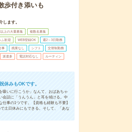
散歩付き添いも
介します。
名以上の大量募集
複数名募集
ゅふ歓迎
WEB登録OK
週2～3日勤務
仕事
残業なし
シフト
交替制勤務
派遣多
電話対応なし
ルーティン
日祝休みもOKです。
を吸いに行こうか」なんて、おばあちゃ
い会話に「うんうん」と耳を傾ける。中
な仕事の1つです。【資格も経験も不要】
めで土日休みにもできる。そして、「あな