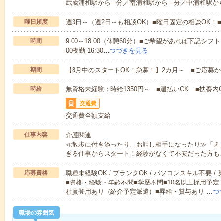
武蔵浦和駅から---分／南浦和駅から---分／中浦和駅から
曜日頻度
週3日～（週2日～も相談OK）■曜日固定の相談OK
時間
9:00～18:00（休憩60分）■ご希望があれば下記シフトもOK
00夜勤 16:30…
つづきを見る
期間
【8月中のスタートOK！急募！】2カ月～ ■ご応募
時給
無資格未経験：時給1350円～ ■週払いOK ■扶養内O
交通費
交通費全額支給
仕事内容
介護関連
≪散歩に付き添ったり、お話し相手になったり≫「え
きる仕事からスタート！経験がなくて不安だった方も
応募資格
職種未経験OK / ブランクOK / パソコンスキル不要 /
■資格・経験・年齢不問■学歴不問■10名以上採用予定
社員登用あり（紹介予定派遣）■昇給・賞与あり …
つ
職場の雰囲気