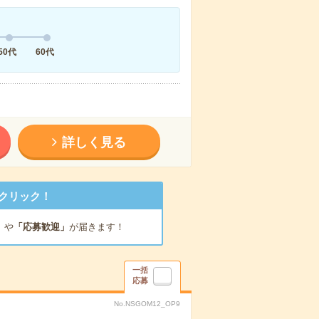
50代
60代
詳しく見る
クリック！
」
や
「応募歓迎」
が届きます！
一括
応募
No.NSGOM12_OP9