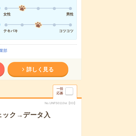
女性
男性
テキパキ
コツコツ
業部
詳しく見る
一括
応募
No.UNFS0110st【03】
ェック→データ入