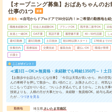
【オープニング募集】おばあちゃんのお
仕事の1つ
派遣
≪自宅からドアtoドアで30分以内！≫ご希望の勤務地を紹
派遣先
職種未経験OK
社会人未経験OK
ブランクOK
既卒第二新卒OK
10
友達と一緒OK
OA不要
英語不要
履歴書不要
40～50代活躍
し
週4日勤務
週5日勤務
土日祝休
朝10時以降スタート
17時前までの
扶養控内
医療福祉
交費支給
服装自由
週払いOK
職場が禁煙
介護士
ここがポイント！
≪週3日～OK≫無資格・未経験でも時給1350円～！土
【お散歩やお話もだいじな仕事】「今日は天気が良いから、外の空気
んの車椅子を押して散歩へ。若い頃のこと、お孫さんのこと、何気な
にこもってばかりいると、ついふさぎ込んでしまうから。これも大事
技術よりも、人柄の方が大事だから、未経験・無資格OK。給与も高
たが…
つづきを見る
勤務地
埼玉県
さいたま市南区