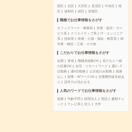
西区
北区
大宮区
見沼区
中央区
桜
区
浦和区
緑区
岩槻区
職種でお仕事情報をさがす
オフィスワーク・事務系
営業・販売・サー
ビス系
クリエイティブ系
IT・エンジニア
系
技術系
医療・介護・福祉・教育系
軽
作業・物流・工場・その他
こだわりでお仕事情報をさがす
短期
単発
職種未経験OK
友だちと一緒
の応募OK
在宅・リモートワーク
週2～3
日勤務
週4日勤務
土日祝のみ勤務
残業
なし
副業・WワークOK
交通費別途支給あ
り
語学力が活かせる
人気のワードでお仕事情報をさがす
急募
年齢不問
財団法人
英語
書類チェ
ック
テレビ局
封入
大学