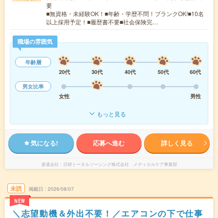
要
■無資格・未経験OK！■年齢・学歴不問！ブランクOK!■10名
以上採用予定！■履歴書不要■社会保険完…
職場の雰囲気
年齢層
20代
30代
40代
50代
60代
男女比率
女性
男性
もっと見る
気になる!
応募へ進む
詳しく見る
派遣会社
日研トータルソーシング株式会社 メディカルケア事業部
未読
掲載日
2026/08/07
NEW
＼志望動機＆外出不要！／エアコンの下で仕事