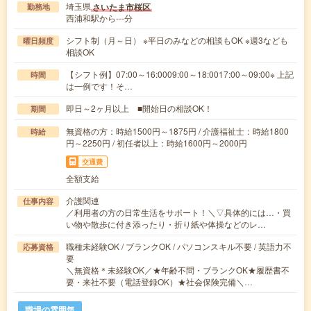
埼玉県
さいたま市桜区
勤務地
西浦和駅から---分
シフト制（月～日） ※平日のみなどの相談もOK ※週3なども
曜日頻度
相談OK
【シフト例】07:00～16:0009:00～18:0017:00～09:00※ 上記
時間
は一例です！そ…
即日～2ヶ月以上 ■開始日の相談OK！
期間
無資格の方：時給1500円～1875円 / 介護福祉士：時給1800
時給
円～2250円 / 初任者以上：時給1600円～2000円
交通費
全額支給
介護関連
仕事内容
／利用者の方の日常生活をサポート！＼▽具体的には…・買
い物や散歩に付き添ったり・折り紙や体操などのレ…
職種未経験OK / ブランクOK / パソコンスキル不要 / 英語力不
応募資格
要
＼無資格＊未経験OK／★年齢不問・ブランクOK★履歴書不
要・来社不要（電話登録OK）★社会保険完備＼…
職場の雰囲気