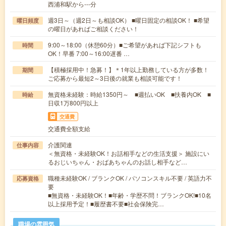
西浦和駅から---分
週3日～（週2日～も相談OK） ■曜日固定の相談OK！ ■希望
曜日頻度
の曜日があればご相談ください！
9:00～18:00（休憩60分）■ご希望があれば下記シフトも
時間
OK！早番 7:00～16:00遅番 …
【積極採用中！急募！】＊1年以上勤務している方が多数！
期間
ご応募から最短2～3日後の就業も相談可能です！
無資格未経験：時給1350円～ ■週払いOK ■扶養内OK ■
時給
日収1万800円以上
交通費
交通費全額支給
介護関連
仕事内容
＜無資格・未経験OK！お話相手などの生活支援＞ 施設にい
るおじいちゃん・おばあちゃんのお話し相手など…
職種未経験OK / ブランクOK / パソコンスキル不要 / 英語力不
応募資格
要
■無資格・未経験OK！■年齢・学歴不問！ブランクOK!■10名
以上採用予定！■履歴書不要■社会保険完…
職場の雰囲気