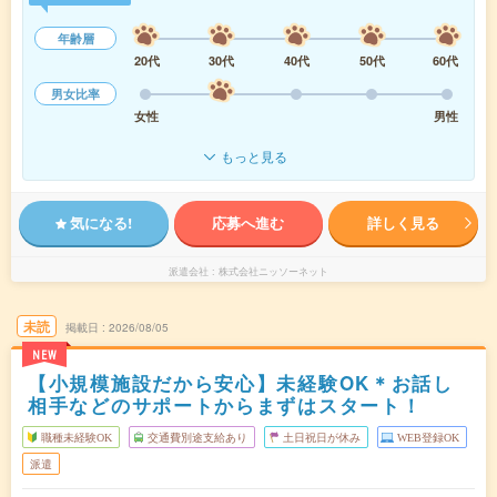
年齢層
20代
30代
40代
50代
60代
男女比率
女性
男性
もっと見る
気になる!
応募へ進む
詳しく見る
派遣会社
株式会社ニッソーネット
未読
掲載日
2026/08/05
NEW
【小規模施設だから安心】未経験OK＊お話し
相手などのサポートからまずはスタート！
職種未経験OK
交通費別途支給あり
土日祝日が休み
WEB登録OK
派遣