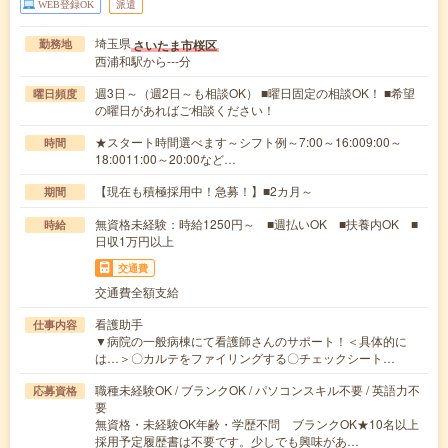
WEB登録OK
派遣
埼玉県
さいたま市桜区
勤務地
西浦和駅から---分
週3日～（週2日～も相談OK） ■曜日固定の相談OK！ ■希望
曜日頻度
の曜日があればご相談ください！
★スタート時間選べます～シフト例～7:00～16:009:00～
時間
18:0011:00～20:00など…
【現在も積極採用中！急募！】■2カ月～
期間
無資格未経験：時給1250円～ ■週払いOK ■扶養内OK ■
時給
日収1万円以上
交通費
交通費全額支給
看護助手
仕事内容
▼病院の一般病棟にて看護師さんのサポート！＜具体的に
は…＞〇カルテをファイリングする〇チェックシート…
職種未経験OK / ブランクOK / パソコンスキル不要 / 英語力不
応募資格
要
無資格・未経験OK年齢・学歴不問 ブランクOK★10名以上
採用予定履歴書は不要です。少しでも興味があ…