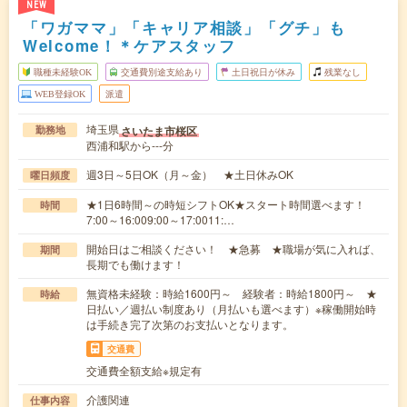
NEW
「ワガママ」「キャリア相談」「グチ」も
Welcome！＊ケアスタッフ
職種未経験OK
交通費別途支給あり
土日祝日が休み
残業なし
WEB登録OK
派遣
埼玉県
さいたま市桜区
勤務地
西浦和駅から---分
週3日～5日OK（月～金） ★土日休みOK
曜日頻度
★1日6時間～の時短シフトOK★スタート時間選べます！
時間
7:00～16:009:00～17:0011:…
開始日はご相談ください！ ★急募 ★職場が気に入れば、
期間
長期でも働けます！
無資格未経験：時給1600円～ 経験者：時給1800円～ ★
時給
日払い／週払い制度あり（月払いも選べます）※稼働開始時
は手続き完了次第のお支払いとなります。
交通費
交通費全額支給※規定有
介護関連
仕事内容