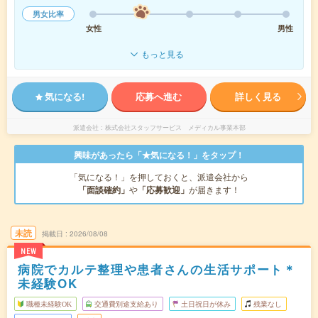
男女比率
女性
男性
もっと見る
気になる!
応募へ進む
詳しく見る
派遣会社
株式会社スタッフサービス メディカル事業本部
興味があったら「★気になる！」をタップ！
「気になる！」を押しておくと、派遣会社から
「面談確約」
や
「応募歓迎」
が届きます！
未読
掲載日
2026/08/08
NEW
病院でカルテ整理や患者さんの生活サポート＊
未経験OK
職種未経験OK
交通費別途支給あり
土日祝日が休み
残業なし