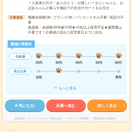
＊入居者の方の「ありがとう」が嬉しい＊おじいちゃん、お
ばあちゃんが暮らす施設での生活サポートをお任せ…
職種未経験OK / ブランクOK / パソコンスキル不要 / 英語力不
応募資格
要
無資格・未経験OK年齢不問★10名以上採用予定★履歴書は
不要です▽応募後の流れ1)翌営業日までに担当…
職場の雰囲気
年齢層
20代
30代
40代
50代
60代
男女比率
女性
男性
もっと見る
気になる!
応募へ進む
詳しく見る
派遣会社
マンパワーグループ株式会社 ケアサービス事業部 （医療福祉介護関連）