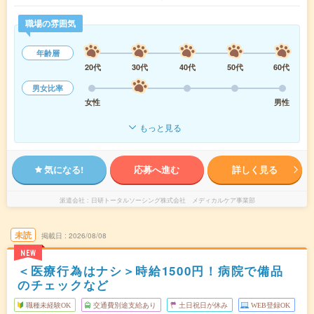
職場の雰囲気
年齢層
20代
30代
40代
50代
60代
男女比率
女性
男性
もっと見る
気になる!
応募へ進む
詳しく見る
派遣会社
日研トータルソーシング株式会社 メディカルケア事業部
未読
掲載日
2026/08/08
NEW
＜医療行為はナシ＞時給1500円！病院で備品
のチェックなど
職種未経験OK
交通費別途支給あり
土日祝日が休み
WEB登録OK