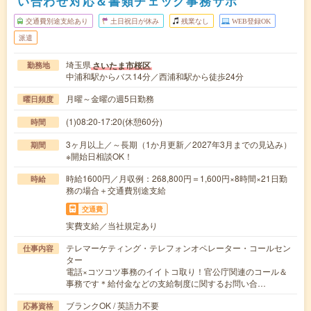
い合わせ対応＆書類チェック事務サポ
交通費別途支給あり
土日祝日が休み
残業なし
WEB登録OK
派遣
埼玉県
さいたま市桜区
勤務地
中浦和駅からバス14分／西浦和駅から徒歩24分
月曜～金曜の週5日勤務
曜日頻度
(1)08:20-17:20(休憩60分)
時間
3ヶ月以上／～長期（1か月更新／2027年3月までの見込み）
期間
※開始日相談OK！
時給1600円／月収例：268,800円＝1,600円×8時間×21日勤
時給
務の場合＋交通費別途支給
交通費
実費支給／当社規定あり
テレマーケティング・テレフォンオペレーター・コールセン
仕事内容
ター
電話×コツコツ事務のイイトコ取り！官公庁関連のコール＆
事務です＊給付金などの支給制度に関するお問い合…
ブランクOK / 英語力不要
応募資格