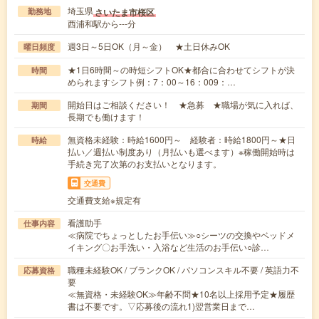
埼玉県
さいたま市桜区
勤務地
西浦和駅から---分
週3日～5日OK（月～金） ★土日休みOK
曜日頻度
★1日6時間～の時短シフトOK★都合に合わせてシフトが決
時間
められますシフト例：7：00～16：009：…
開始日はご相談ください！ ★急募 ★職場が気に入れば、
期間
長期でも働けます！
無資格未経験：時給1600円～ 経験者：時給1800円～★日
時給
払い／週払い制度あり（月払いも選べます）※稼働開始時は
手続き完了次第のお支払いとなります。
交通費
交通費支給※規定有
看護助手
仕事内容
≪病院でちょっとしたお手伝い≫○シーツの交換やベッドメ
イキング〇お手洗い・入浴など生活のお手伝い○診…
職種未経験OK / ブランクOK / パソコンスキル不要 / 英語力不
応募資格
要
≪無資格・未経験OK≫年齢不問★10名以上採用予定★履歴
書は不要です。▽応募後の流れ1)翌営業日まで…