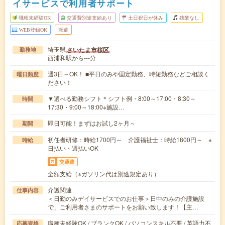
イサービスで利用者サポート
職種未経験OK
交通費別途支給あり
土日祝日が休み
残業なし
WEB登録OK
派遣
埼玉県
さいたま市桜区
勤務地
西浦和駅から---分
週3日～OK！ ■平日のみや固定勤務、時短勤務などご相談く
曜日頻度
ださい！
▼選べる勤務シフト＊シフト例・8:00～17:00・8:30～
時間
17:30・9:00～18:00※施設…
即日可能！まずはお試し2ヶ月～
期間
初任者研修：時給1700円～ 介護福祉士：時給1800円～ ※
時給
日払い・週払いOK
交通費
全額支給（※ガソリン代は別途規定あり）
介護関連
仕事内容
＜日勤のみデイサービスでのお仕事＞日中のみの介護施設
で、ご利用者さまのサポートをお願い致します！【主…
職種未経験OK / ブランクOK / パソコンスキル不要 / 英語力不
応募資格