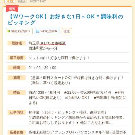
未読
掲載日
2026/08/07
NEW
【WワークOK】お好きな1日～OK＊調味料の
ピッキング
職種未経験OK
WEB登録OK
派遣
埼玉県
さいたま市桜区
勤務地
西浦和駅から---分
シフト自由！好きな曜日で働けます！
曜日頻度
21：00～30：00
時間
【急募＊即日スタートOK】登録後は好きな時に働けます！
期間
（業法に基づく規定あり）
時給1339～1674円 ★22:00～翌5:00/時給1674円 ■全額
時給
日払いOK(規定あり) ※現金払いOK！ ■初勤務手当(規定に
よる)
軽作業（仕分け・ピッキング・検品、商品管理）
仕事内容
＼調味料のピッキング／未経験から始められる簡単軽作業。
ご応募お待ちしております！▼ 他にこんなお仕事…
職種未経験OK / ブランクOK / パソコンスキル不要 / 英語力不
応募資格