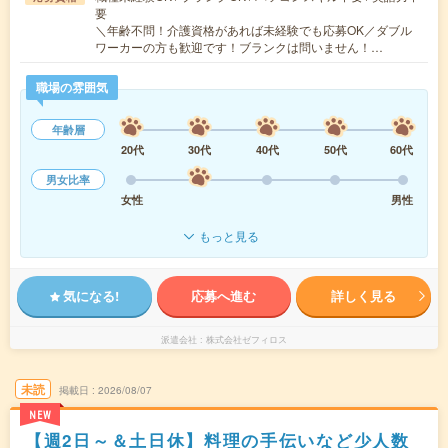
要
＼年齢不問！介護資格があれば未経験でも応募OK／ダブル
ワーカーの方も歓迎です！ブランクは問いません！…
職場の雰囲気
年齢層
20代
30代
40代
50代
60代
男女比率
女性
男性
もっと見る
気になる!
応募へ進む
詳しく見る
派遣会社
株式会社ゼフィロス
未読
掲載日
2026/08/07
NEW
【週2日～＆土日休】料理の手伝いなど少人数