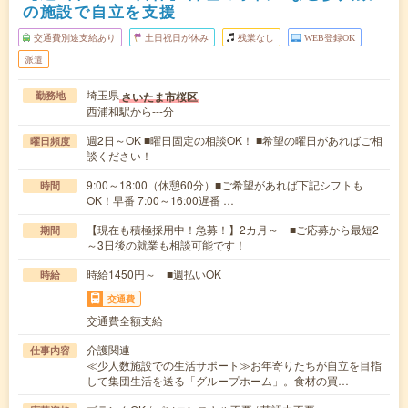
の施設で自立を支援
交通費別途支給あり
土日祝日が休み
残業なし
WEB登録OK
派遣
埼玉県
さいたま市桜区
勤務地
西浦和駅から---分
週2日～OK ■曜日固定の相談OK！ ■希望の曜日があればご相
曜日頻度
談ください！
9:00～18:00（休憩60分）■ご希望があれば下記シフトも
時間
OK！早番 7:00～16:00遅番 …
【現在も積極採用中！急募！】2カ月～ ■ご応募から最短2
期間
～3日後の就業も相談可能です！
時給1450円～ ■週払いOK
時給
交通費
交通費全額支給
介護関連
仕事内容
≪少人数施設での生活サポート≫お年寄りたちが自立を目指
して集団生活を送る「グループホーム」。食材の買…