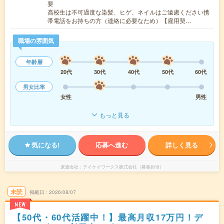
要
高校生は不可過度な染髪、ヒゲ、ネイルはご遠慮ください携
帯電話をお持ちの方（連絡に必要なため）【雇用契…
職場の雰囲気
年齢層
20代
30代
40代
50代
60代
男女比率
女性
男性
もっと見る
気になる!
応募へ進む
詳しく見る
派遣会社
テイケイワークス株式会社（募集担当）
未読
掲載日
2026/08/07
NEW
【50代・60代活躍中！】最高月収17万円！デ