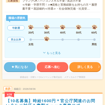
ブランクOK / パソコンスキル不要 / 英語力不要
応募資格
≪年齢・学歴不問！≫■資格と実務経験をお持ちの方＊履歴
書不要＊面談確約≪待遇≫・社会保険完備・社員登…
職場の雰囲気
年齢層
20代
30代
40代
50代
60代
男女比率
女性
男性
もっと見る
気になる!
応募へ進む
詳しく見る
派遣会社
日研トータルソーシング株式会社 メディカルケア事業部
未読
掲載日
2026/08/06
NEW
【10名募集】時給1600円＊官公庁関連のお問