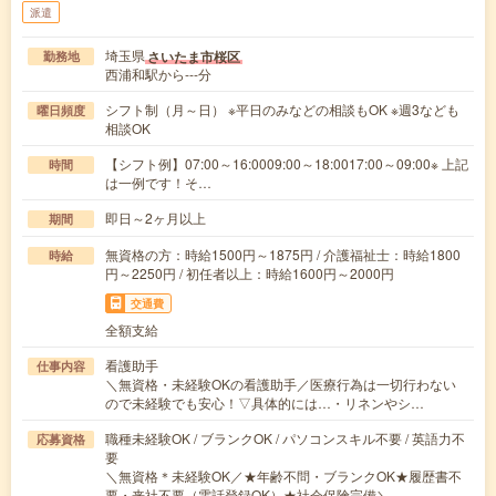
派遣
埼玉県
さいたま市桜区
勤務地
西浦和駅から---分
シフト制（月～日） ※平日のみなどの相談もOK ※週3なども
曜日頻度
相談OK
【シフト例】07:00～16:0009:00～18:0017:00～09:00※ 上記
時間
は一例です！そ…
即日～2ヶ月以上
期間
無資格の方：時給1500円～1875円 / 介護福祉士：時給1800
時給
円～2250円 / 初任者以上：時給1600円～2000円
交通費
全額支給
看護助手
仕事内容
＼無資格・未経験OKの看護助手／医療行為は一切行わない
ので未経験でも安心！▽具体的には…・リネンやシ…
職種未経験OK / ブランクOK / パソコンスキル不要 / 英語力不
応募資格
要
＼無資格＊未経験OK／★年齢不問・ブランクOK★履歴書不
要・来社不要（電話登録OK）★社会保険完備＼…