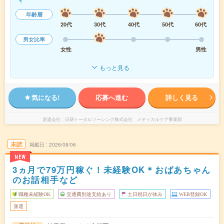
年齢層
20代
30代
40代
50代
60代
男女比率
女性
男性
もっと見る
気になる!
応募へ進む
詳しく見る
派遣会社
日研トータルソーシング株式会社 メディカルケア事業部
未読
掲載日
2026/08/06
NEW
3ヵ月で79万円稼ぐ！未経験OK＊おばあちゃん
のお話相手など
職種未経験OK
交通費別途支給あり
土日祝日が休み
WEB登録OK
派遣