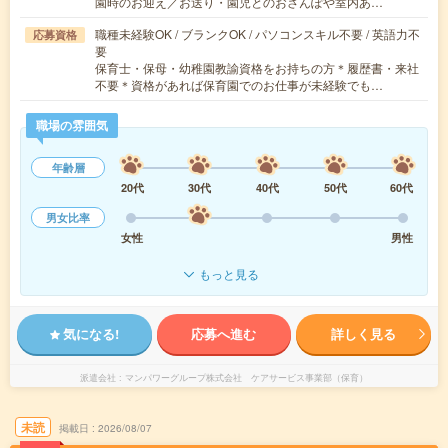
園時のお迎え／お送り・園児とのおさんぽや室内あ…
職種未経験OK / ブランクOK / パソコンスキル不要 / 英語力不
応募資格
要
保育士・保母・幼稚園教諭資格をお持ちの方＊履歴書・来社
不要＊資格があれば保育園でのお仕事が未経験でも…
職場の雰囲気
年齢層
20代
30代
40代
50代
60代
男女比率
女性
男性
もっと見る
気になる!
応募へ進む
詳しく見る
派遣会社
マンパワーグループ株式会社 ケアサービス事業部（保育）
未読
掲載日
2026/08/07