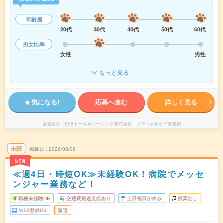
年齢層
20代
30代
40代
50代
60代
男女比率
女性
男性
もっと見る
気になる!
応募へ進む
詳しく見る
派遣会社
日研トータルソーシング株式会社 メディカルケア事業部
未読
掲載日
2026/08/06
NEW
≪週4日・時短OK≫未経験OK！病院でメッセ
ンジャー業務など！
職種未経験OK
交通費別途支給あり
土日祝日が休み
残業なし
WEB登録OK
派遣