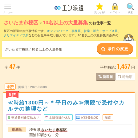
メニュー
気になる!
ログイン
検索
さいたま市桜区
×
10名以上の大量募集
のお仕事一覧
桜区の派遣のお仕事情報です。
オフィスワーク・事務系
、
営業・販売・サービス系
、
クリエイティブ系
などのお仕事を取り揃えています。10名以上の大量募集の条件の他
に、
交通費別途支給あり
、
職種未経験OK
、
友だちと一緒の応募OK
などのこだわり条
件も取り揃えています。
条件の変更
さいたま市桜区 / 10名以上の大量募集
47
1,457
全
件
平均時給:
円
時給順
新着順
未読
掲載日
2026/08/08
NEW
≪時給1300円～＊平日のみ≫病院で受付やカ
ルテの整理など
交通費別途支給あり
土日祝日が休み
WEB登録OK
派遣
埼玉県
さいたま市桜区
勤務地
西浦和駅から---分