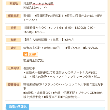
埼玉県
さいたま市桜区
勤務地
西浦和駅から---分
週4日～ ■曜日固定の相談OK！ ■希望の曜日があればご相談
曜日頻度
ください！
1日5時間からOK！■シフト例(1)8:00～13:00(2)10:00～
時間
15:00(3)12:00…
【現在も積極採用中！急募！】■2カ月～
期間
無資格未経験：時給1250円～ ■週払いOK ■扶養内OK
時給
交通費
交通費全額支給
看護助手
仕事内容
▼病院の一般病棟にて看護師さんのサポート！具体的に
は、・器具の洗浄・ベットメイキングやシーツ交換・移…
職種未経験OK / ブランクOK / パソコンスキル不要 / 英語力不
応募資格
要
■無資格・未経験OK！■年齢・学歴不問！ブランクOK!■10名
以上採用予定！■履歴書不要■社会保険完…
職場の雰囲気