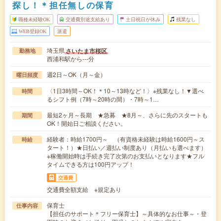
探し！＊担任無しの保育
職種未経験OK
交通費別途支給あり
土日祝日が休み
残業なし
WEB登録OK
派遣
埼玉県
さいたま市桜区
勤務地
西浦和駅から---分
週2日～OK（月～金）
曜日頻度
〈1日3時間～OK！＊10～13時など！〉※残業なし！▼選べ
時間
るシフト例（7時～20時の間）・7時～1…
最短2ヶ月～長期 ★急募 ★8月～、さらに先のスタートも
期間
OK！開始日ご相談ください。
経験者：時給1700円～ （有資格未経験は時給1600円～ス
時給
タート！）★日払い／週払い制度あり（月払いも選べます）
※稼働開始時は手続き完了次第のお支払いとなります★フル
タイムできる方は100円アップ！
交通費
交通費全額支給 ※規定あり
保育士
仕事内容
【担任のサポート＊フリー保育士】～具体的なお仕事～・登