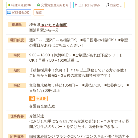
職種未経験OK
交通費別途支給あり
土日祝日が休み
残業なし
WEB登録OK
派遣
埼玉県
さいたま市桜区
勤務地
西浦和駅から---分
週3日～（週2日～も相談OK） ■曜日固定の相談OK！ ■希望
曜日頻度
の曜日があればご相談ください！
9:00～18:00（休憩60分）■ご希望があれば下記シフトも
時間
OK！早番 7:00～16:00遅番 …
【積極採用中！急募！】＊1年以上勤務している方が多数！
期間
ご応募から最短2～3日後の就業も相談可能です！
無資格未経験：時給1350円～ ■週払いOK ■扶養内OK ■
時給
日収1万800円以上
交通費
交通費全額支給
介護関連
仕事内容
≪お話し相手になるだけでも立派な介護！≫＊お年寄りが昼
間だけ生活のサポートを受けたり、気分転換できる…
職種未経験OK / ブランクOK / パソコンスキル不要 / 英語力不
応募資格