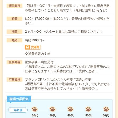
【週3日～OK】月～金曜日で希望シフト制 ※徐々に勤務回数
曜日頻度
を増やしていくことも可能です！（最初は週3日からなど）
8:00～17:009:00～18:00など※ご希望の時間帯をご相談くだ
時間
さい。
2ヶ月～OK ※スタート日はお気軽にご相談ください！
期間
時給1300円～
時給
交通費
交通費規定内支給
医療事務・病院受付
仕事内容
／看護師さん、お医者さんの“縁の下の力持ち”医療事務のお
仕事になります！＼▽具体的には…・受付で患者…
ブランクOK / パソコンスキル不要 / 英語力不要
応募資格
※履歴書不要・来社不要で電話相談もOK！少しでも気になる
方は是非応募をお待ちしております！＼応募後の…
職場の雰囲気
年齢層
20代
30代
40代
50代
60代