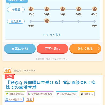
年齢層
20代
30代
40代
50代
60代
男女比率
女性
男性
もっと見る
気になる!
応募へ進む
詳しく見る
派遣会社
株式会社ニッソーネット
未読
掲載日
2026/08/05
NEW
【好きな時間曜日で働ける】電話面談OK！病
院での生活サポ
職種未経験OK
交通費別途支給あり
土日祝日が休み
残業なし
WEB登録OK
派遣