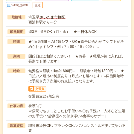
WEB登録OK
派遣
埼玉県
さいたま市桜区
勤務地
西浦和駅から---分
週3日～5日OK（月～金） ★土日休みOK
曜日頻度
★1日6時間～の時短シフトOK★都合に合わせてシフトが決
時間
められますシフト例：7：00～16：009：…
開始日はご相談ください！ ★急募 ★職場が気に入れば、
期間
長期でも働けます！
無資格未経験：時給1600円～ 経験者：時給1800円～ ★
時給
日払い／週払い制度あり（月払いも選べます）※稼働開始時
は手続き完了次第のお支払いとなります。
交通費
交通費支給※規定有
看護助手
仕事内容
≪病院でちょっとしたお手伝い≫〇お手洗い・入浴など生活
のお手伝い○診察室への付き添い○食事のサポート…
職種未経験OK / ブランクOK / パソコンスキル不要 / 英語力不
応募資格
要