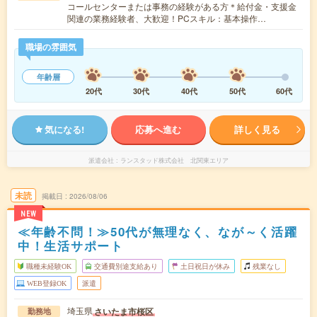
コールセンターまたは事務の経験がある方＊給付金・支援金
関連の業務経験者、大歓迎！PCスキル：基本操作…
職場の雰囲気
年齢層
20代
30代
40代
50代
60代
気になる!
応募へ進む
詳しく見る
派遣会社
ランスタッド株式会社 北関東エリア
未読
掲載日
2026/08/06
NEW
≪年齢不問！≫50代が無理なく、なが～く活躍
中！生活サポート
職種未経験OK
交通費別途支給あり
土日祝日が休み
残業なし
WEB登録OK
派遣
埼玉県
さいたま市桜区
勤務地