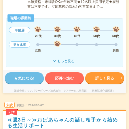
≪無資格・未経験OK≫年齢不問★10名以上採用予定★履歴
書は不要です。▽応募後の流れ1)翌営業日まで…
職場の雰囲気
年齢層
20代
30代
40代
50代
60代
男女比率
女性
男性
もっと見る
気になる!
応募へ進む
詳しく見る
派遣会社
マンパワーグループ株式会社 ケアサービス事業部 （医療福祉介護関連）
未読
掲載日
2026/08/07
NEW
≪週3日～≫おばあちゃんの話し相手から始め
る生活サポート