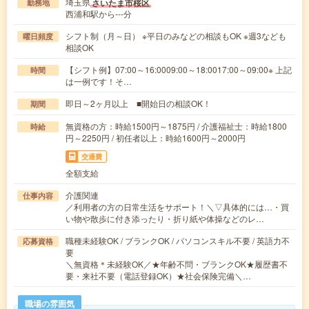
埼玉県
さいたま市桜区
勤務地
西浦和駅から---分
シフト制（月～日） ※平日のみなどの相談もOK ※週3なども
曜日頻度
相談OK
【シフト例】07:00～16:0009:00～18:0017:00～09:00※ 上記
時間
は一例です！そ…
即日～2ヶ月以上 ■開始日の相談OK！
期間
無資格の方：時給1500円～1875円 / 介護福祉士：時給1800
時給
円～2250円 / 初任者以上：時給1600円～2000円
交通費
全額支給
介護関連
仕事内容
／利用者の方の日常生活をサポート！＼▽具体的には…・買
い物や散歩に付き添ったり・折り紙や体操などのレ…
職種未経験OK / ブランクOK / パソコンスキル不要 / 英語力不
応募資格
要
＼無資格＊未経験OK／★年齢不問・ブランクOK★履歴書不
要・来社不要（電話登録OK）★社会保険完備＼…
職場の雰囲気