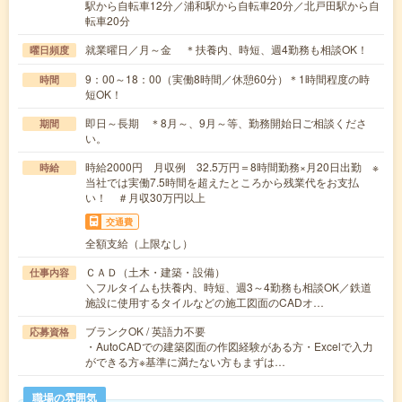
駅から自転車12分／浦和駅から自転車20分／北戸田駅から自
転車20分
就業曜日／月～金 ＊扶養内、時短、週4勤務も相談OK！
曜日頻度
9：00～18：00（実働8時間／休憩60分）＊1時間程度の時
時間
短OK！
即日～長期 ＊8月～、9月～等、勤務開始日ご相談くださ
期間
い。
時給2000円 月収例 32.5万円＝8時間勤務×月20日出勤 ※
時給
当社では実働7.5時間を超えたところから残業代をお支払
い！ ＃月収30万円以上
交通費
全額支給（上限なし）
ＣＡＤ（土木・建築・設備）
仕事内容
＼フルタイムも扶養内、時短、週3～4勤務も相談OK／鉄道
施設に使用するタイルなどの施工図面のCADオ…
ブランクOK / 英語力不要
応募資格
・AutoCADでの建築図面の作図経験がある方・Excelで入力
ができる方※基準に満たない方もまずは…
職場の雰囲気