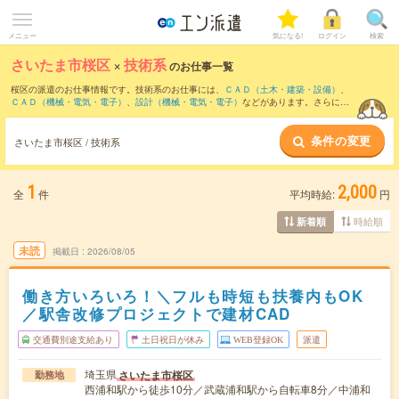
メニュー
気になる!
ログイン
検索
さいたま市桜区
×
技術系
のお仕事一覧
桜区の派遣のお仕事情報です。技術系のお仕事には、
ＣＡＤ（土木・建築・設備）
、
ＣＡＤ（機械・電気・電子）
、
設計（機械・電気・電子）
などがあります。さらに、
短期
・
単発
などの期間や、
職種未経験OK
などのこだわり条件で絞り込んでいただけま
す。
条件の変更
さいたま市桜区 / 技術系
1
2,000
全
件
平均時給:
円
時給順
新着順
未読
掲載日
2026/08/05
働き方いろいろ！＼フルも時短も扶養内もOK
／駅舎改修プロジェクトで建材CAD
交通費別途支給あり
土日祝日が休み
WEB登録OK
派遣
埼玉県
さいたま市桜区
勤務地
西浦和駅から徒歩10分／武蔵浦和駅から自転車8分／中浦和