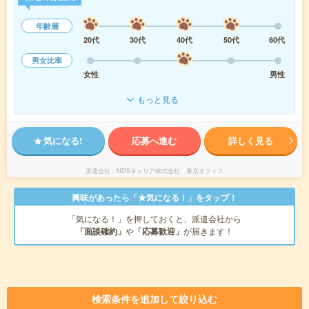
年齢層
20代
30代
40代
50代
60代
男女比率
女性
男性
もっと見る
気になる!
応募へ進む
詳しく見る
派遣会社
NDSキャリア株式会社 東京オフィス
興味があったら「★気になる！」をタップ！
「気になる！」を押しておくと、派遣会社から
「面談確約」
や
「応募歓迎」
が届きます！
検索条件を追加して絞り込む